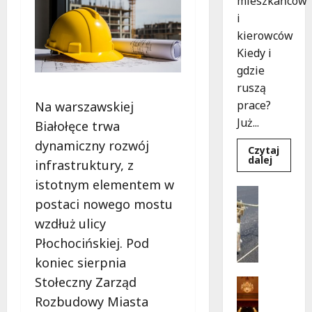
mieszkańców
i
kierowców
Kiedy i
gdzie
ruszą
prace?
Na warszawskiej
Już...
Białołęce trwa
dynamiczny rozwój
Czytaj
Dowied
dalej
infrastruktury, z
się
więcej
istotnym elementem w
o
Drogi
Rewoluc
postaci nowego mostu
Remonty
na
ulicy
U
wzdłuż ulicy
Okrąg:
l
Przebu
Płochocińskiej. Pod
już
i
w
koniec sierpnia
c
drodze!
Stołeczny Zarząd
a
Teatr
K
Wydarzen
Rozbudowy Miasta
M
u