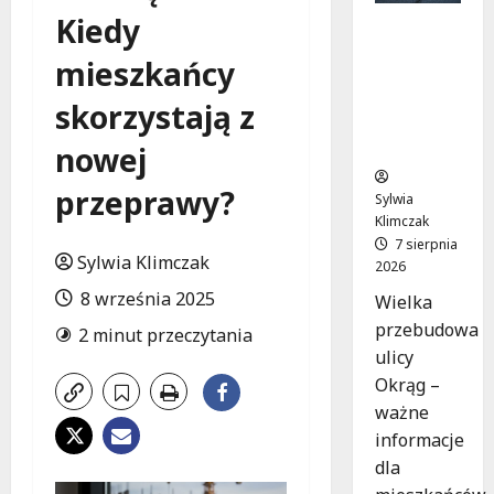
Kiedy
Rewolucj
a na ulicy
mieszkańcy
Okrąg:
Przebudo
skorzystają z
wa już w
drodze!
nowej
przeprawy?
Sylwia
Klimczak
7 sierpnia
Sylwia Klimczak
2026
8 września 2025
Wielka
przebudowa
2 minut przeczytania
ulicy
Okrąg –
ważne
informacje
dla