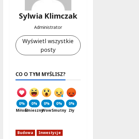
Sylwia Klimczak
Administrator
Wyświetl wszystkie
posty
CO O TYM MYŚLISZ?
0%
0%
0%
0%
0%
Miłość
Śmieszny
Wow
Smutny
Zły
Budowa
Inwestycje