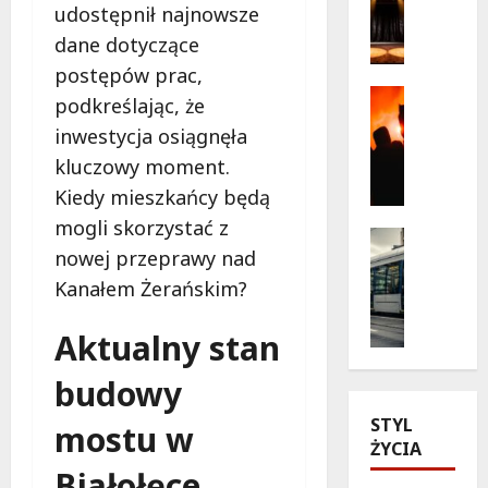
udostępnił najnowsze
a
b
dane dotyczące
g
a
i
ń
postępów prac,
c
s
Kultura
podkreślając, że
z
Wydarzen
k
inwestycja osiągnęła
T
n
a
h
kluczowy moment.
e
w
r
c
n
Kiedy mieszkańcy będą
i
h
o
mogli skorzystać z
l
w
Historia
w
nowej przeprawy nad
l
Transpor
i
e
Wydarzen
e
l
Kanałem Żerańskim?
j
Z
r
e
o
a
p
z
d
Aktualny stan
b
o
t
s
y
d
e
budowy
ł
t
g
a
o
k
STYL
w
mostu w
t
n
o
ŻYCIA
i
r
i
w
Białołęce
a
e
e