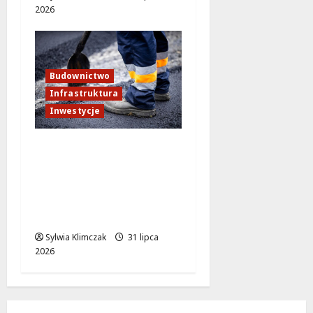
2026
Budownictwo
Infrastruktura
Inwestycje
Nowy wiadukt na
Puławskiej:
Bezpieczniej i
sprawniej w
Warszawie!
Sylwia Klimczak
31 lipca
2026