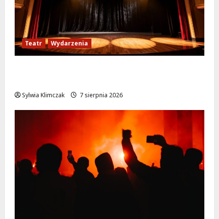
Teatr
Wydarzenia
Magiczne chwile z teatrem: przygoda gęsi i
lisa na plaży w Wawrze!
Sylwia Klimczak
7 sierpnia 2026