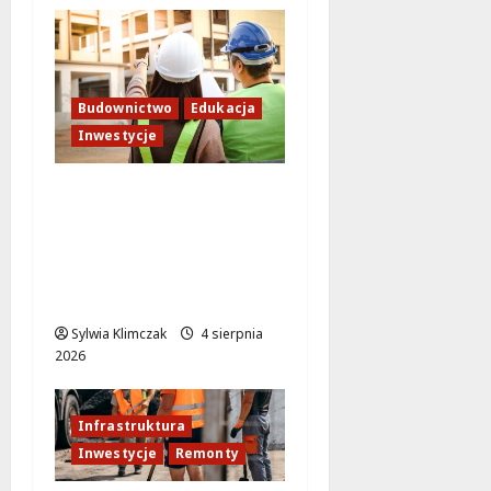
Budownictwo
Edukacja
Inwestycje
Inwestycja na
Białołęce: Mieszkania i
przedszkole, które
zmienią życie lokalnej
społeczności!
Sylwia Klimczak
4 sierpnia
2026
Infrastruktura
Inwestycje
Remonty