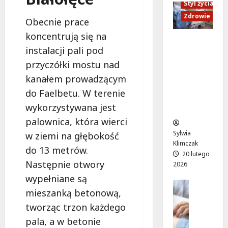
y
Styl życia
z
m
:
w
d
:
Zdrowie
r
Obecnie prace
r
a
p
e
koncentrują się na
o
m
r
m
Ruch,
c
instalacji pali pod
i
z
o
dieta i
ł
:
y
n
przyczółki mostu nad
nawodni
a
P
g
t
enie:
kanałem prowadzącym
w
l
o
s
Sekrety
s
do Faelbetu. W terenie
e
d
t
zdroweg
k
n
wykorzystywana jest
a
a
o życia
i
e
g
r
palownica, która wierci
t
r
ę
t
Sylwia
w ziemi na głębokość
r
o
s
u
Klimczak
a
do 13 metrów.
w
i
j
20 lutego
m
y
i
Następnie otwory
e
2026
w
s
l
w
wypełniane są
a
e
Edukacja
i
p
mieszanką betonową,
j
Styl życi
a
s
o
z
Zdrowie
tworząc trzon każdego
n
a
n
a
E
s
n
i
pala, a w betonie
s