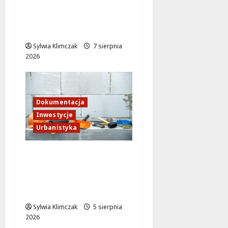
odsłonie: pływalnia
zyskuje nowoczesny
blask!
Sylwia Klimczak
7 sierpnia
2026
Dokumentacja
Inwestycje
Urbanistyka
Rewitalizacja
Traktorzystów 1:
Nowa przestrzeń dla
mieszkańców
Sylwia Klimczak
5 sierpnia
2026