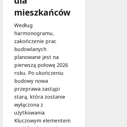
dla
j
mieszkańców
e
d
a
Według
r
harmonogramu,
m
zakończenie prac
o
w
budowlanych
e
planowane jest na
b
pierwszą połowę 2026
a
roku. Po ukończeniu
d
a
budowy nowa
n
przeprawa zastąpi
i
starą, która zostanie
a
d
wyłączona z
l
użytkowania.
a
Kluczowym elementem
k