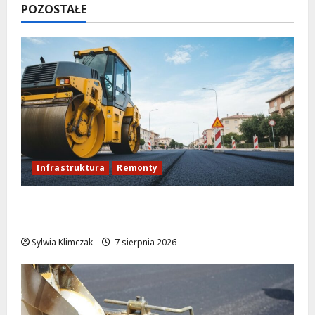
POZOSTAŁE
Infrastruktura
Remonty
Rewolucja na ulicy Okrąg: Przebudowa już
w drodze!
Sylwia Klimczak
7 sierpnia 2026