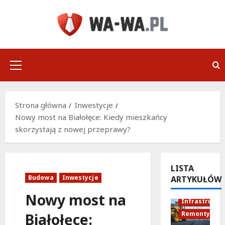
Przejdź
do
treści
Menu
główne
Strona główna
Inwestycje
Nowy most na Białołęce: Kiedy mieszkańcy
skorzystają z nowej przeprawy?
LISTA
Budowa
Inwestycje
ARTYKUŁÓW
Nowy most na
Infrastruktu
Remonty
Białołęce: