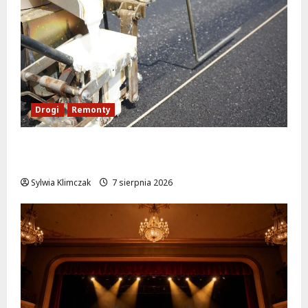
Drogi
Remonty
Ulica Kubańska w nowej odsłonie: remont
startuje w poniedziałek!
Sylwia Klimczak
7 sierpnia 2026