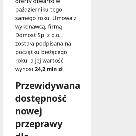
oferty otwarto w
o
a
w
październiku tego
m
i
samego roku. Umowa z
m
e
wykonawcą, firmą
o
c
b
Domost Sp. z o.o.,
z
u
n
została podpisana na
s
o
początku bieżącego
w
ś
roku, a jej wartość
U
c
r
wynosi
24,2 mln zł
.
i
s
!
u
Przewidywana
s
30
i
dostępność
październi
e
2025
o
nowej
f
e
przeprawy
r
u