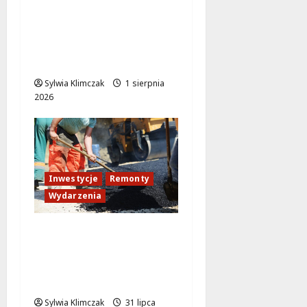
Remonty dróg w
Ursusie: nowa
inwestycja na
horyzoncie
Sylwia Klimczak
1 sierpnia
2026
Inwestycje
Remonty
Wydarzenia
Mokotów zmienia
oblicze: nowe chodniki
i ścieżki rowerowe w
drodze!
Sylwia Klimczak
31 lipca