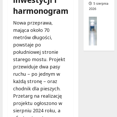
a
5 sierpnia
a
harmonogram
2026
d
n
r
o
Profilak
o
w
Nowa przeprawa,
Zdrowie
g
i
mająca około 70
Z
a
e
a
metrów długości,
d
!
d
o
powstaje po
b
z
7
południowej stronie
a
d
sierpnia
starego mostu. Projekt
j
r
2026
o
przewiduje dwa pasy
o
z
w
ruchu – po jednym w
d
i
każdą stronę – oraz
r
a
chodnik dla pieszych.
o
i
w
Przetarg na realizację
d
i
ł
projektu ogłoszono w
e
u
sierpniu 2024 roku, a
:
g
M