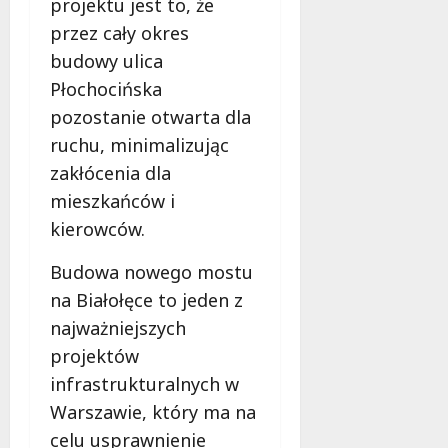
projektu jest to, że
o
b
przez cały okres
i
budowy ulica
e
Płochocińska
t
pozostanie otwarta dla
5
0
ruchu, minimalizując
+
zakłócenia dla
mieszkańców i
4
kierowców.
sierpnia
2026
Budowa nowego mostu
na Białołęce to jeden z
najważniejszych
projektów
infrastrukturalnych w
Warszawie, który ma na
celu usprawnienie