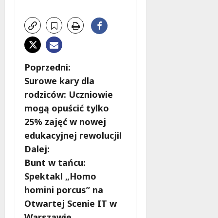
Z
Poprzedni:
Surowe kary dla
o
rodziców: Uczniowie
b
mogą opuścić tylko
25% zajęć w nowej
a
edukacyjnej rewolucji!
c
Dalej:
Bunt w tańcu:
z
Spektakl „Homo
w
homini porcus” na
Otwartej Scenie IT w
p
Warszawie