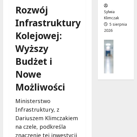
w
e
!
Rozwój
o
Sylwia
j
Klimczak
8
Infrastruktury
8
a
5 sierpnia
sierpnia
sierpnia
2026
d
2026
2026
Kolejowej:
r
Profilak
o
Wyższy
Zdrowie
g
Z
a
Budżet i
a
d
d
Nowe
o
b
z
a
Możliwości
d
j
r
o
o
Ministerstwo
z
w
Infrastruktury, z
d
i
r
Dariuszem Klimczakiem
a
o
i
na czele, podkreśla
w
d
znaczenie tej inwestycji
i