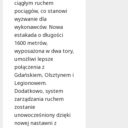
l
ciągłym ruchem
a
pociągów, co stanowi
k
wyzwanie dla
o
wykonawców. Nowa
b
i
estakada o długości
e
1600 metrów,
t
wyposażona w dwa tory,
5
0
umożliwi lepsze
+
połączenia z
Gdańskiem, Olsztynem i
4
Legionowem.
sierpnia
2026
Dodatkowo, system
zarządzania ruchem
zostanie
unowocześniony dzięki
nowej nastawni z