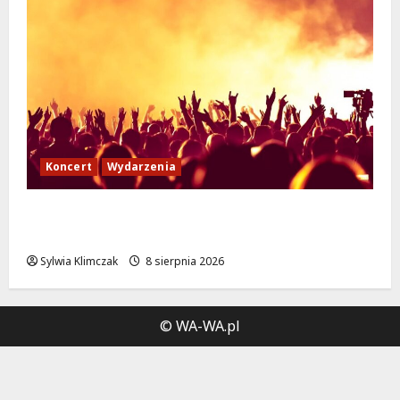
Koncert
Wydarzenia
Muzyczny Stand Up: Wieczór pełen śmiechu
i dźwięków w Białołęce
Sylwia Klimczak
8 sierpnia 2026
© WA-WA.pl