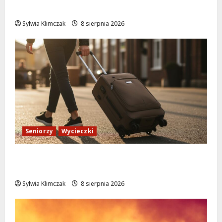
leżakach w Wilanowie
Sylwia Klimczak
8 sierpnia 2026
Seniorzy
Wycieczki
Białołęka zaprasza seniorów na darmowe
podróże do Zamościa i Krakowa!
Sylwia Klimczak
8 sierpnia 2026