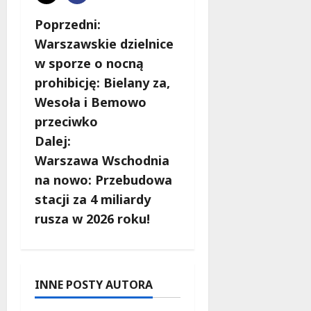
Z
Poprzedni:
Warszawskie dzielnice
o
w sporze o nocną
b
prohibicję: Bielany za,
Wesoła i Bemowo
a
przeciwko
c
Dalej:
Warszawa Wschodnia
z
na nowo: Przebudowa
w
stacji za 4 miliardy
rusza w 2026 roku!
p
i
s
INNE POSTY AUTORA