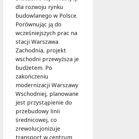
ł
dla rozwoju rynku
e
u
:
budowlanego w Polsce.
g
M
o
Porównując ją do
a
w
wcześniejszych prac na
m
i
m
stacji Warszawa
e
o
c
Zachodnia, projekt
b
z
wschodni przewyższa je
u
n
budżetem. Po
s
o
w
zakończeniu
ś
U
c
modernizacji Warszawy
r
i
Wschodniej, planowane
s
!
jest przystąpienie do
u
s
przebudowy linii
30
i
październi
średnicowej, co
e
2025
zrewolucjonizuje
o
f
transport w centrum