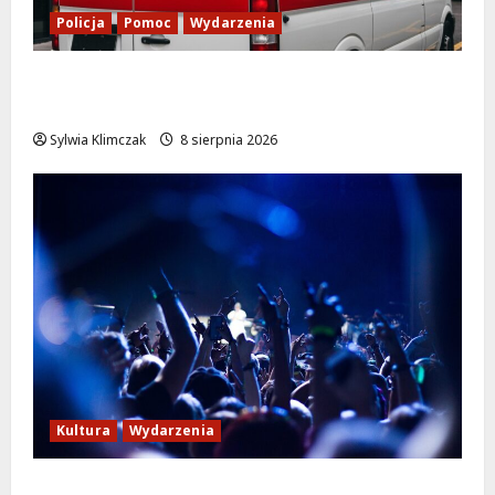
Policja
Pomoc
Wydarzenia
Szkolenie w akcji: Jak policjanci uratowali
życie w krytycznej sytuacji
Sylwia Klimczak
8 sierpnia 2026
Kultura
Wydarzenia
Kino pod gwiazdami: „Wielki Marty” na