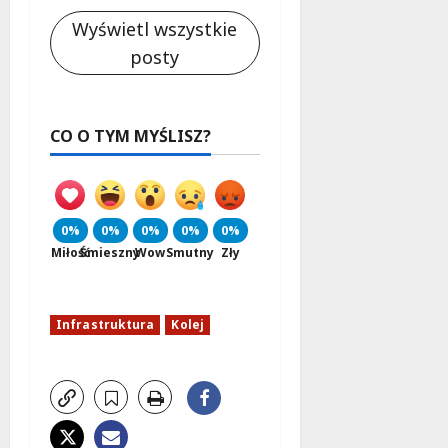
Wyświetl wszystkie
posty
CO O TYM MYŚLISZ?
0%
0%
0%
0%
0%
Miłość
Śmieszny
Wow
Smutny
Zły
Infrastruktura
Kolej