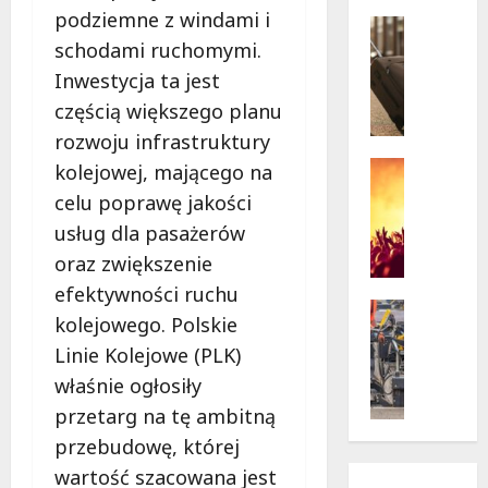
w
krytycz
podziemne z windami i
p
Seniorzy
sytuacji
o
Wycieczk
schodami ruchomymi.
B
d
Inwestycja ta jest
i
g
częścią większego planu
a
w
rozwoju infrastruktury
ł
i
o
a
Koncert
kolejowej, mającego na
ł
Wydarzen
z
celu poprawę jakości
M
ę
d
usług dla pasażerów
u
k
a
z
a
oraz zwiększenie
m
y
z
i
efektywności ruchu
c
a
Drogi
:
kolejowego. Polskie
z
Remonty
p
„
Wydarzen
Linie Kolejowe (PLK)
n
r
W
U
y
a
i
właśnie ogłosiły
r
S
s
e
przetarg na tę ambitną
s
t
z
l
y
przebudowę, której
a
a
k
n
n
wartość szacowana jest
s
i