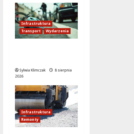
Infrastruktura
Transport
Wydarzenia
Veturilo w Wesołej
przeniesione! Sprawdź
nową lokalizację stacji!
Sylwia Klimczak
8 sierpnia
2026
Infrastruktura
Remonty