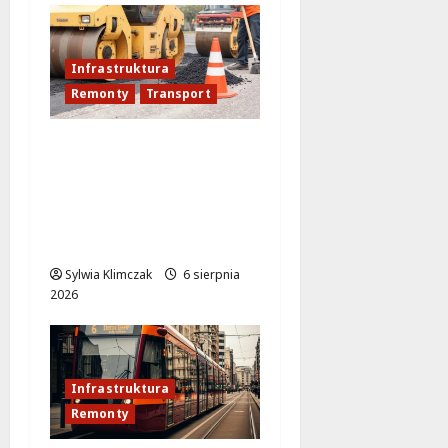
Infrastruktura
Remonty
Transport
Nowe ścieżki dla
pieszych i
rowerzystów na
Moście
Siekierkowskim!
Sylwia Klimczak
6 sierpnia
2026
Infrastruktura
Remonty