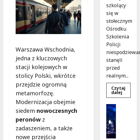
szkolący
się w
stołecznym
Ośrodku
Szkolenia
Policji
Warszawa Wschodnia,
niespodziewa
jedna z kluczowych
stanęli
stacji kolejowych w
przed
stolicy Polski, wkrótce
realnym...
przejdzie ogromną
Czytaj
Dowied
dalej
metamorfozę.
się
więcej
Modernizacja obejmie
o
Kultura
Szkolen
siedem
nowoczesnych
Wydarzen
w
akcji:
peronów
z
K
Jak
i
policjan
zadaszeniem, a także
uratowa
n
życie
nowe przejścia
o