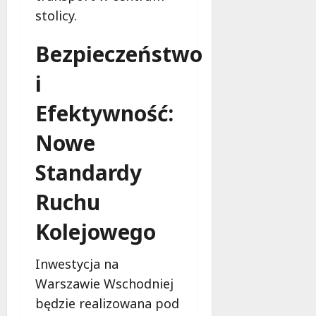
e
stolicy.
r
u
Bezpieczeństwo
j
e
i
d
a
Efektywność:
r
m
Nowe
o
w
Standardy
e
Ruchu
b
a
Kolejowego
d
a
n
Inwestycja na
i
Warszawie Wschodniej
a
będzie realizowana pod
d