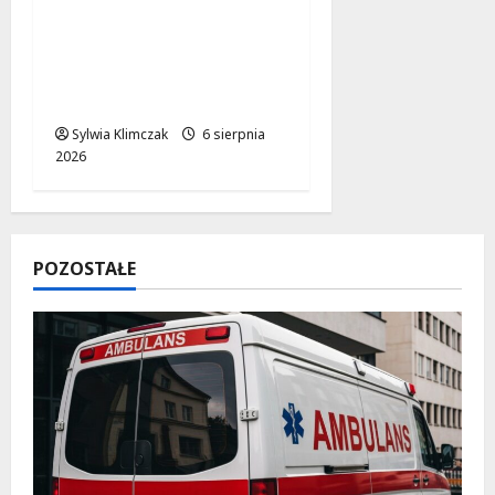
Rewitalizacja węzła
Kino Femina: Nowe
oblicze Warszawskich
ulic
Sylwia Klimczak
6 sierpnia
2026
POZOSTAŁE