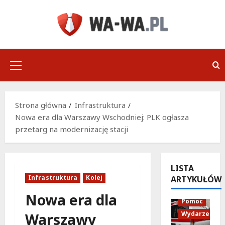
Przejdź
do
treści
Menu
główne
Strona główna
Infrastruktura
Nowa era dla Warszawy Wschodniej: PLK ogłasza
przetarg na modernizację stacji
LISTA
Infrastruktura
Kolej
ARTYKUŁÓW
Policja
Nowa era dla
Pomoc
Wydarzenia
Warszawy