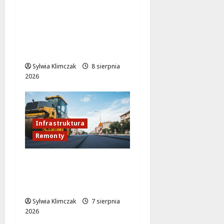
Remont ul.
Bukowieckiej: nowa
nawierzchnia i większe
bezpieczeństwo w
Targówku
Sylwia Klimczak
8 sierpnia
2026
Infrastruktura
Remonty
Rewolucja na ulicy
Okrąg: Przebudowa już
w drodze!
Sylwia Klimczak
7 sierpnia
2026