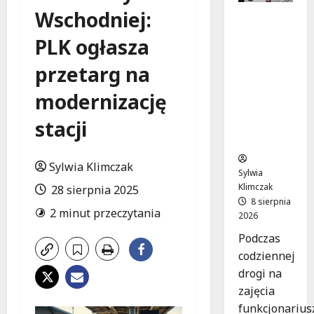
Wschodniej:
Szkolenie
w akcji:
PLK ogłasza
Jak
policjanci
przetarg na
uratowal
i życie w
modernizację
krytyczn
stacji
ej
sytuacji
Sylwia Klimczak
Sylwia
Klimczak
28 sierpnia 2025
8 sierpnia
2 minut przeczytania
2026
Podczas
codziennej
drogi na
zajęcia
funkcjonarius