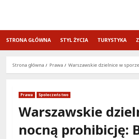
Przejdź
do
treści
STRONA GŁÓWNA
STYL ŻYCIA
TURYSTYKA
Strona główna
Prawa
Warszawskie dzielnice w sporze
Prawa
Społeczeństwo
Warszawskie dziel
nocną prohibicję: B