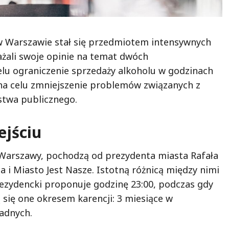
 w Warszawie stał się przedmiotem intensywnych
rażali swoje opinie na temat dwóch
elu ograniczenie sprzedaży alkoholu w godzinach
na celu zmniejszenie problemów związanych z
stwa publicznego.
ejściu
y Warszawy, pochodzą od prezydenta miasta Rafała
 i Miasto Jest Nasze. Istotną różnicą między nimi
rezydencki proponuje godzinę 23:00, podczas gdy
ą się one okresem karencji: 3 miesiące w
radnych.