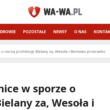
ZDROWIE
POZOSTAŁE
NEWSY
O NAS
KONTA
 o nocną prohibicję: Bielany za, Wesoła i Bemowo przeciwko
nice w sporze o
ielany za, Wesoła i