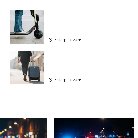
Młodzi funkcjonariusze w
akcji: jak szkolenie zamieniło
się w ratunek
6 sierpnia 2026
Warszawskie lato w
atrakcyjnych cenach: OSiR
Polna zaprasza!
6 sierpnia 2026