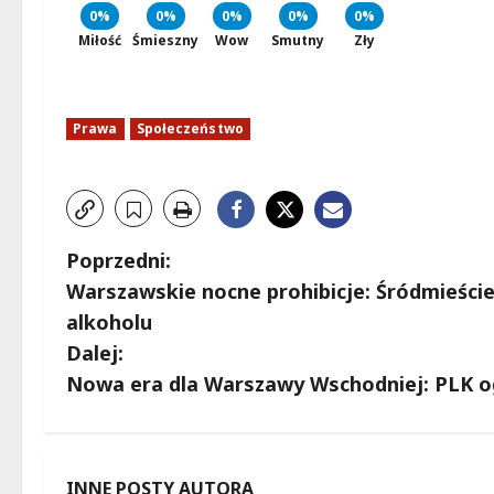
0%
0%
0%
0%
0%
Miłość
Śmieszny
Wow
Smutny
Zły
Prawa
Społeczeństwo
Z
Poprzedni:
Warszawskie nocne prohibicje: Śródmieści
o
alkoholu
b
Dalej:
Nowa era dla Warszawy Wschodniej: PLK og
a
c
INNE POSTY AUTORA