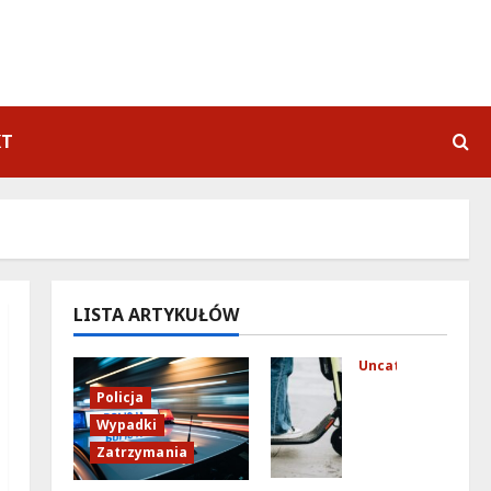
KT
LISTA ARTYKUŁÓW
Uncategorized
Mło
Policja
dzi
Wypadki
fun
Zatrzymania
kcj