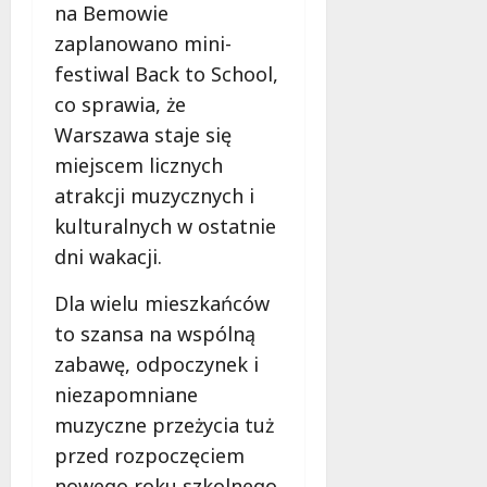
e
na Bemowie
d
zaplanowano mini-
a
festiwal Back to School,
r
m
co sprawia, że
o
Warszawa staje się
w
miejscem licznych
e
atrakcji muzycznych i
b
a
kulturalnych w ostatnie
d
dni wakacji.
a
n
Dla wielu mieszkańców
i
to szansa na wspólną
a
zabawę, odpoczynek i
d
l
niezapomniane
a
muzyczne przeżycia tuż
k
przed rozpoczęciem
o
b
nowego roku szkolnego