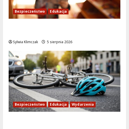
Bezpieczeństwo
Edukacja
Bezpieczeństwo przez zabawę: Wakacyjne
lekcje dla najmłodszych
Sylwia Klimczak
5 sierpnia 2026
Bezpieczeństwo
Edukacja
Wydarzenia
Zdobądź kartę rowerową przed szkolnym
dzwonkiem!