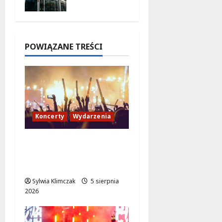
trasa do
AWF!
5 sierpnia
2026
POWIĄZANE TREŚCI
Koncerty
Wydarzenia
Jazzowy wieczór z
Karoliną Błachnią w
Aninie!
Sylwia Klimczak
5 sierpnia
2026