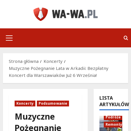
Przejdź
do
treści
Menu
główne
Strona główna
Koncerty
Muzyczne Pożegnanie Lata w Arkadii: Bezpłatny
Koncert dla Warszawiaków Już 6 Września!
LISTA
Koncerty
Podsumowanie
ARTYKUŁÓW
Infrastruktu
Muzyczne
Podróże
Remonty
Pożegnanie