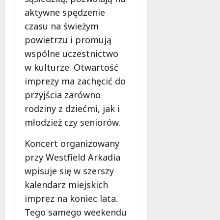
m
i
aktywne spędzenie
m
e
czasu na świeżym
o
c
b
powietrzu i promują
z
u
n
wspólne uczestnictwo
s
o
w kulturze. Otwartość
w
ś
imprezy ma zachęcić do
U
c
r
przyjścia zarówno
i
s
!
rodziny z dziećmi, jak i
u
młodzież czy seniorów.
s
30
i
październi
Koncert organizowany
e
2025
przy Westfield Arkadia
o
f
wpisuje się w szerszy
e
kalendarz miejskich
r
imprez na koniec lata.
u
Tego samego weekendu
j