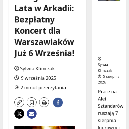
Lata w Arkadii:
Aleja
Sztandar
Bezpłatny
ów w
budowie:
Koncert dla
Zmiany w
ruchu od
Warszawiaków
7
Już 6 Września!
sierpnia!
Sylwia
Sylwia Klimczak
Klimczak
5 sierpnia
9 września 2025
2026
2 minut przeczytania
Prace na
Alei
Sztandarów
ruszają 7
sierpnia –
kierowcy i