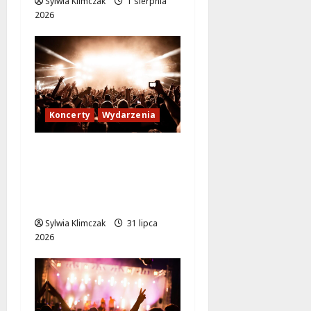
Sylwia Klimczak
1 sierpnia
2026
Koncerty
Wydarzenia
Warszawskie atrakcje
na weekend: odkryj
miasto z nowej
perspektywy!
Sylwia Klimczak
31 lipca
2026