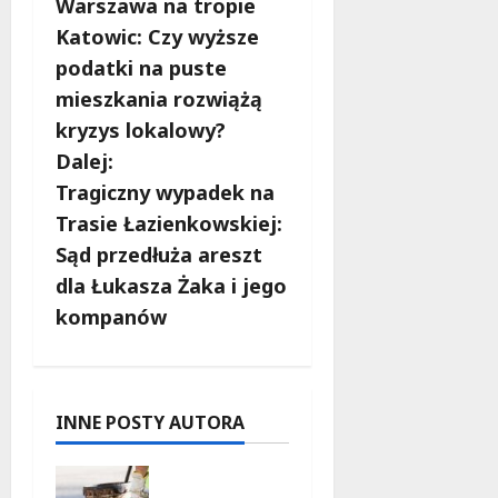
Warszawa na tropie
o
Katowic: Czy wyższe
b
podatki na puste
mieszkania rozwiążą
a
kryzys lokalowy?
c
Dalej:
Tragiczny wypadek na
z
Trasie Łazienkowskiej:
w
Sąd przedłuża areszt
dla Łukasza Żaka i jego
p
kompanów
i
s
INNE POSTY AUTORA
y
Aleja