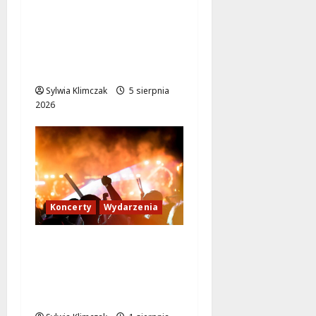
Muzyczne doznania
pod gwiazdami: Joanna
Bejm Quartet w Parku
Olszyna
Sylwia Klimczak
5 sierpnia
2026
Koncerty
Wydarzenia
Lato z muzyką na
Bielanach: odkryj
niezapomniane
koncerty!