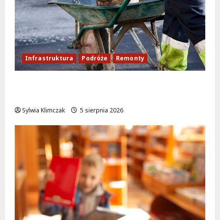
Infrastruktura
Podróże
Remonty
Aleja Sztandarów w budowie: Zmiany w
ruchu od 7 sierpnia!
Sylwia Klimczak
5 sierpnia 2026