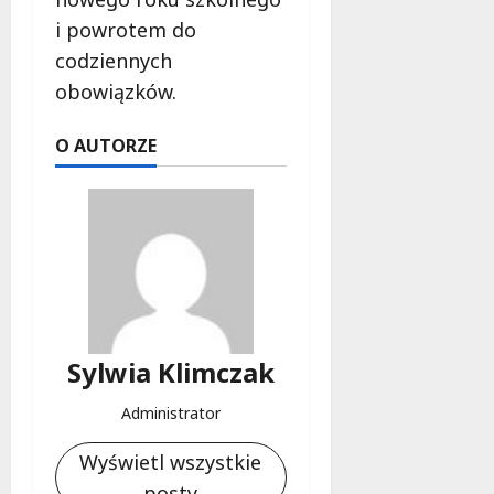
i
i powrotem do
e
codziennych
t
obowiązków.
5
0
+
O AUTORZE
4
sierpnia
2026
Sylwia Klimczak
Administrator
Wyświetl wszystkie
posty