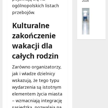
2026
i
d
ogólnopolskich listach
e
r
Profilak
r
o
przebojów.
Zdrowie
p
g
Z
n
a
Kulturalne
a
i
d
d
a
o
zakończenie
b
?
z
a
wakacji dla
d
j
r
5
o
całych rodzin
o
sierpnia
z
w
2026
d
i
Zarówno organizatorzy,
r
a
jak i władze dzielnicy
o
i
w
wskazują, że tego typu
d
i
ł
wydarzenia są istotnym
e
u
elementem życia miasta
:
g
– wzmacniają integrację
M
o
a
sąsiedzką, pozwalają na
w