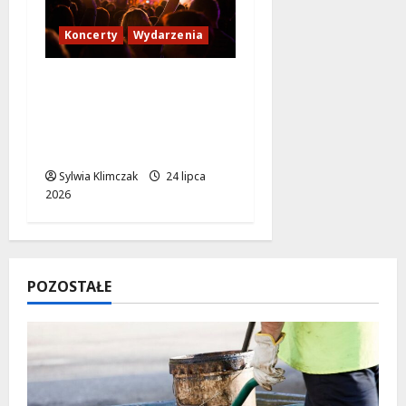
Koncerty
Wydarzenia
Muzyczne Lato w
Falenicy: Koncerty,
Których Nie Możesz
Przegapić!
Sylwia Klimczak
24 lipca
2026
POZOSTAŁE