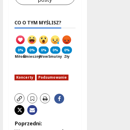
CO O TYM MYŚLISZ?
0%
0%
0%
0%
0%
Miłość
Śmieszny
Wow
Smutny
Zły
Koncerty
Podsumowanie
Z
Poprzedni: