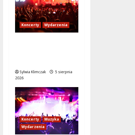
Koncerty
Wydarzenia
Jak dotrzeć na koncert
The Weeknd na PGE
Narodowym? Sprawdź
transport!
Sylwia Klimczak
5 sierpnia
2026
Koncerty
Muzyka
Wydarzenia