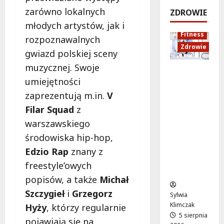
e
k
!
o
zarówno lokalnych
ZDROWIE
j
a
d
5
młodych artystów, jak i
:
c
sierpnia
s
5
Fitness
rozpoznawalnych
C
j
2026
sierpnia
z
Zdrowie
o
a
2026
gwiazd polskiej sceny
y
z
z
c
muzycznej. Swoje
Rozciąga
m
d
h
umiejętności
nie:
i
r
Sekret
e
o
zaprezentują m.in.
V
5
lepszej
n
w
Filar Squad
z
sierpnia
regenera
i
o
2026
warszawskiego
cji i
a
t
środowiska hip-hop,
samopoc
s
n
zucia
i
a
Edzio Rap
znany z
mieszkań
ę
:
freestyle’owych
ców
o
T
popisów, a także
Michał
d
w
Szczygieł
i
Grzegorz
1
o
Sylwia
5
j
Klimczak
Hyży
, którzy regularnie
s
a
5 sierpnia
pojawiają się na