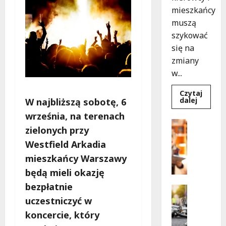
mieszkańcy
muszą
szykować
się na
zmiany
w...
Czytaj
Dowied
dalej
W najbliższą sobotę, 6
się
więcej
września, na terenach
o
Bezpiecz
Aleja
zielonych przy
Edukacja
Sztand
w
Westfield Arkadia
B
budowie
e
Zmiany
mieszkańcy Warszawy
w
z
ruchu
będą mieli okazję
p
od
7
bezpłatnie
i
Bezpiecz
sierpnia
e
Edukacja
uczestniczyć w
Wydarzen
c
koncercie, który
Z
z