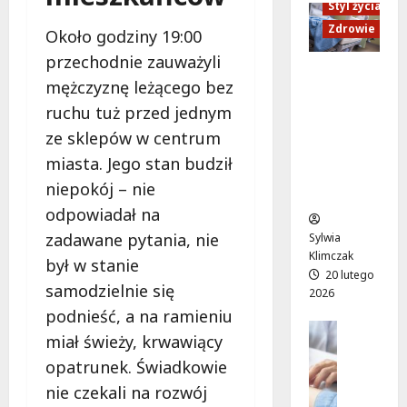
y
Styl życia
z
m
:
w
d
:
Zdrowie
r
Około godziny 19:00
r
a
p
e
przechodnie zauważyli
o
m
r
m
Ruch,
c
mężczyznę leżącego bez
i
z
o
dieta i
ł
:
y
ruchu tuż przed jednym
n
nawodni
a
P
g
t
enie:
ze sklepów w centrum
w
l
o
s
Sekrety
miasta. Jego stan budził
s
e
d
t
zdroweg
k
niepokój – nie
n
a
a
o życia
i
e
g
r
odpowiadał na
t
r
ę
t
zadawane pytania, nie
Sylwia
r
o
s
u
Klimczak
był w stanie
a
w
i
j
20 lutego
m
y
samodzielnie się
i
e
2026
w
s
l
w
podnieść, a na ramieniu
a
e
Edukacja
i
p
miał świeży, krwawiący
j
Styl życi
a
s
o
z
Zdrowie
opatrunek. Świadkowie
n
a
n
a
E
s
n
nie czekali na rozwój
i
s