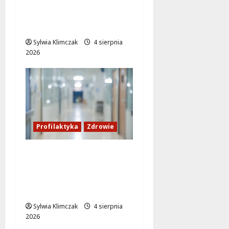
policjantów: Służba,
której nie widać na co
dzień
Sylwia Klimczak
4 sierpnia
2026
Profilaktyka
Zdrowie
Zadbaj o zdrowie:
Mammobus w Ursusie
oferuje darmowe
badania dla kobiet 50+
Sylwia Klimczak
4 sierpnia
2026