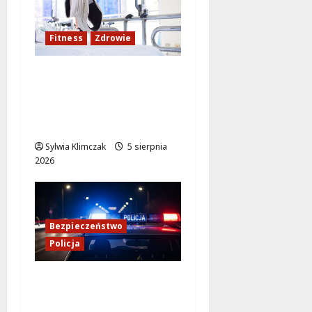
Fitness
Zdrowie
Rozciąganie: Sekret
lepszej regeneracji i
samopoczucia
mieszkańców
Sylwia Klimczak
5 sierpnia
2026
Bezpieczeństwo
Policja
Kulisy pracy
konwojowych