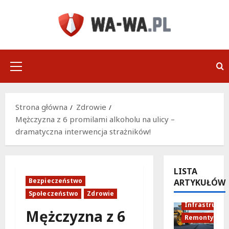
Przejdź
do
treści
Menu
główne
Strona główna
Zdrowie
Mężczyzna z 6 promilami alkoholu na ulicy –
dramatyczna interwencja strażników!
LISTA
Bezpieczeństwo
ARTYKUŁÓW
Społeczeństwo
Zdrowie
Infrastruktu
Mężczyzna z 6
Remonty