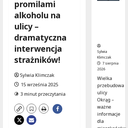
promilami
Rewolucj
alkoholu na
a na ulicy
Okrąg:
ulicy –
Przebudo
wa już w
dramatyczna
drodze!
interwencja
Sylwia
strażników!
Klimczak
7 sierpnia
2026
Sylwia Klimczak
Wielka
15 września 2025
przebudowa
ulicy
3 minut przeczytania
Okrąg –
ważne
informacje
dla