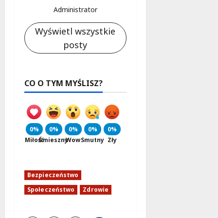
Administrator
Wyświetl wszystkie
posty
CO O TYM MYŚLISZ?
0%
0%
0%
0%
0%
Miłość
Śmieszny
Wow
Smutny
Zły
Bezpieczeństwo
Społeczeństwo
Zdrowie