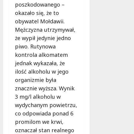
o
poszkodowanego –
a
w
okazało się, że to
m
i
m
obywatel Mołdawii.
e
o
c
Mężczyzna utrzymywał,
b
z
że wypił jedynie jedno
u
n
piwo. Rutynowa
s
o
w
kontrola alkomatem
ś
U
c
jednak wykazała, że
r
i
ilość alkoholu w jego
s
!
u
organizmie była
s
znacznie wyższa. Wynik
30
i
październi
3 mg/l alkoholu w
e
2025
wydychanym powietrzu,
o
f
co odpowiada ponad 6
e
promilom we krwi,
r
oznaczał stan realnego
u