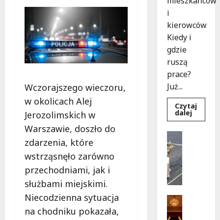
mieszkańców
i
kierowców
Kiedy i
gdzie
ruszą
prace?
Już...
Wczorajszego wieczoru,
w okolicach Alej
Czytaj
Dowied
dalej
Jerozolimskich w
się
więcej
Warszawie, doszło do
o
Drogi
Rewoluc
zdarzenia, które
Remonty
na
ulicy
U
wstrząsnęło zarówno
Okrąg:
l
Przebu
przechodniami, jak i
już
i
w
służbami miejskimi.
c
drodze!
Niecodzienna sytuacja
a
Teatr
K
Wydarzen
na chodniku pokazała,
M
u