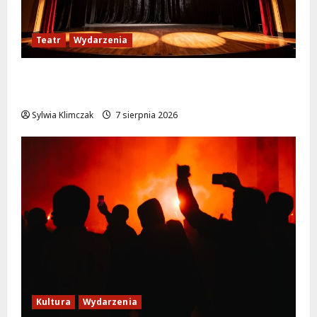
Teatr
Wydarzenia
Magiczne chwile z teatrem: przygoda gęsi i
lisa na plaży w Wawrze!
Sylwia Klimczak
7 sierpnia 2026
Kultura
Wydarzenia