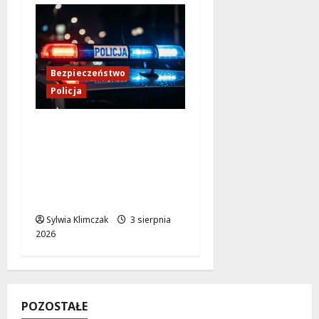
Bezpieczeństwo
Policja
Zmiana lokalizacji
Posterunku Policji w
Żelechowie – nowe
miejsce kontaktu dla
mieszkańców
Sylwia Klimczak
3 sierpnia
2026
POZOSTAŁE