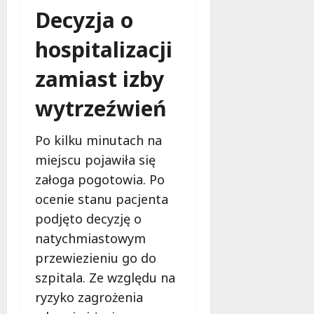
o
Decyzja o
b
i
hospitalizacji
e
t
zamiast izby
5
0
wytrzeźwień
+
Po kilku minutach na
4
miejscu pojawiła się
sierpnia
2026
załoga pogotowia. Po
ocenie stanu pacjenta
podjęto decyzję o
natychmiastowym
przewiezieniu go do
szpitala. Ze względu na
ryzyko zagrożenia