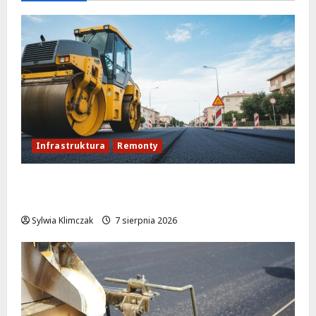
Infrastruktura
Remonty
Rewolucja na ulicy Okrąg: Przebudowa już
w drodze!
Sylwia Klimczak
7 sierpnia 2026