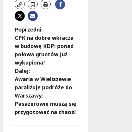
Z
Poprzedni:
CPK na dobre wkracza
o
w budowę KDP: ponad
b
połowa gruntów już
wykupiona!
a
Dalej:
c
Awaria w Wieliszewie
paraliżuje podróże do
z
Warszawy:
w
Pasażerowie muszą się
przygotować na chaos!
p
i