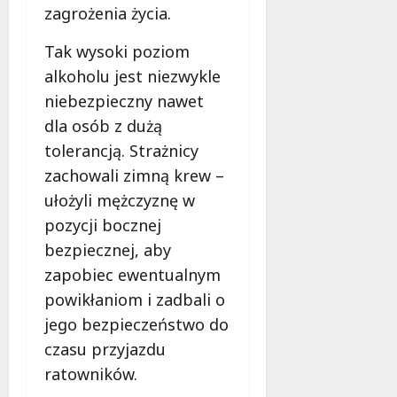
zagrożenia życia.
j
e
Tak wysoki poziom
d
a
alkoholu jest niezwykle
r
niebezpieczny nawet
m
dla osób z dużą
o
w
tolerancją. Strażnicy
e
zachowali zimną krew –
b
ułożyli mężczyznę w
a
pozycji bocznej
d
a
bezpiecznej, aby
n
zapobiec ewentualnym
i
powikłaniom i zadbali o
a
jego bezpieczeństwo do
d
l
czasu przyjazdu
a
ratowników.
k