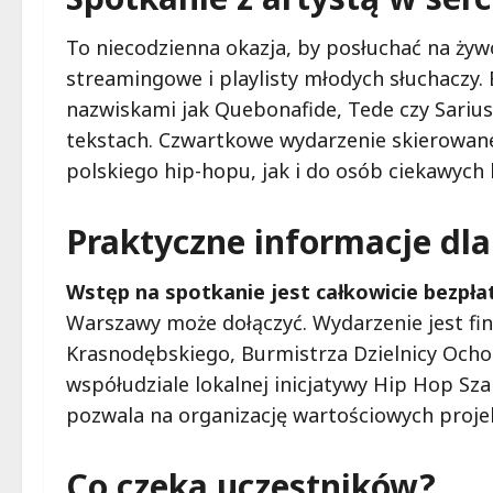
To niecodzienna okazja, by posłuchać na żyw
streamingowe i playlisty młodych słuchaczy. 
nazwiskami jak Quebonafide, Tede czy Sarius,
tekstach. Czwartkowe wydarzenie skierowan
polskiego hip-hopu, jak i do osób ciekawych 
Praktyczne informacje dl
Wstęp na spotkanie jest całkowicie bezpła
Warszawy może dołączyć. Wydarzenie jest fi
Krasnodębskiego, Burmistrza Dzielnicy Ochota
współudziale lokalnej inicjatywy Hip Hop Sz
pozwala na organizację wartościowych proje
Co czeka uczestników?