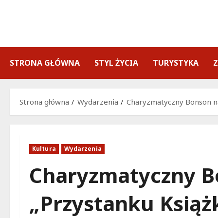
Przejdź
do
treści
STRONA GŁÓWNA
STYL ŻYCIA
TURYSTYKA
Strona główna
Wydarzenia
Charyzmatyczny Bonson na
Kultura
Wydarzenia
Charyzmatyczny B
„Przystanku Książk