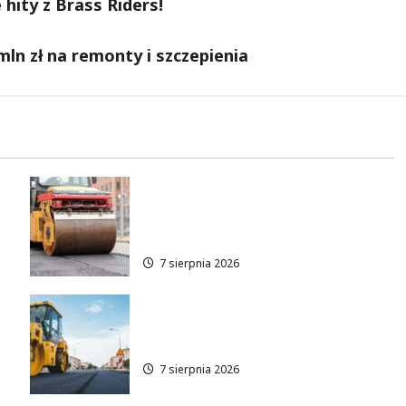
hity z Brass Riders!
ln zł na remonty i szczepienia
Nowe zasady ruchu na
Wisłostradzie w Bielanach od
9 sierpnia
7 sierpnia 2026
Rewolucja na ulicy Okrąg:
Przebudowa już w drodze!
7 sierpnia 2026