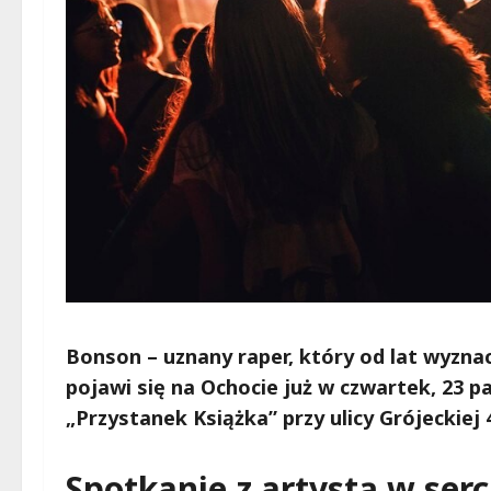
Bonson – uznany raper, który od lat wyzna
pojawi się na Ochocie już w czwartek, 23 p
„Przystanek Książka” przy ulicy Grójeckiej 4
Spotkanie z artystą w ser