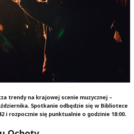
cza trendy na krajowej scenie muzycznej –
aździernika. Spotkanie odbędzie się w Bibliotece
2 i rozpocznie się punktualnie o godzinie 18:00.
cu Ochoty