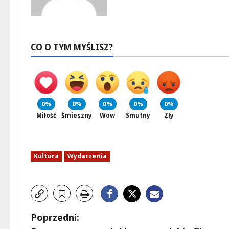
CO O TYM MYŚLISZ?
0%
0%
0%
0%
0%
Miłość
Śmieszny
Wow
Smutny
Zły
Kultura
Wydarzenia
Z
Poprzedni: