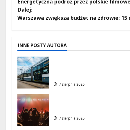
Energetyczna podróż przez polskie filmowe 
o
Dalej:
b
Warszawa zwiększa budżet na zdrowie: 15 m
a
c
INNE POSTY AUTORA
z
Niebieski tramwaj z
w
Wrocławia ożywia
warszawskie ulice!
p
7 sierpnia 2026
i
s
Jazzowe lato w Warszawie
pełne koncertów na żywo
y
7 sierpnia 2026