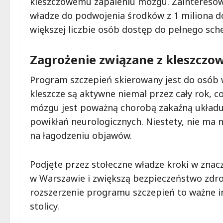
kleszczowemu zapaleniu mózgu. Zainteresow
władze do podwojenia środków z 1 miliona do
większej liczbie osób dostęp do pełnego sch
Zagrożenie związane z kleszcz
Program szczepień skierowany jest do osób 
kleszcze są aktywne niemal przez cały rok, c
mózgu jest poważną chorobą zakaźną układ
powikłań neurologicznych. Niestety, nie ma n
na łagodzeniu objawów.
Podjęte przez stołeczne władze kroki w zna
w Warszawie i zwiększą bezpieczeństwo zdr
rozszerzenie programu szczepień to ważne i
stolicy.