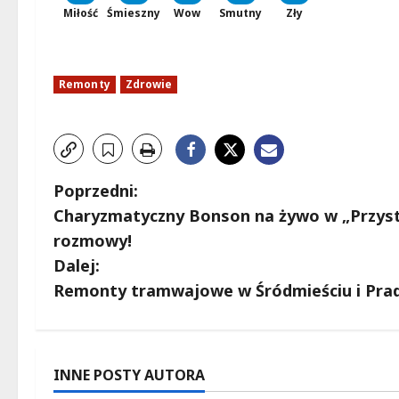
Miłość
Śmieszny
Wow
Smutny
Zły
Remonty
Zdrowie
Z
Poprzedni:
Charyzmatyczny Bonson na żywo w „Przysta
o
rozmowy!
b
Dalej:
Remonty tramwajowe w Śródmieściu i Pradz
a
c
z
INNE POSTY AUTORA