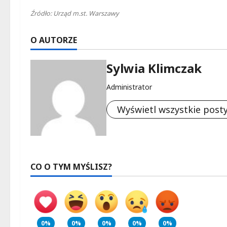
Źródło: Urząd m.st. Warszawy
O AUTORZE
Sylwia Klimczak
Administrator
Wyświetl wszystkie post
CO O TYM MYŚLISZ?
0%
0%
0%
0%
0%