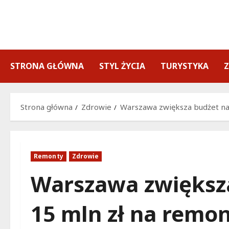
Przejdź
do
treści
STRONA GŁÓWNA
STYL ŻYCIA
TURYSTYKA
Strona główna
Zdrowie
Warszawa zwiększa budżet na 
Remonty
Zdrowie
Warszawa zwiększa
15 mln zł na remon