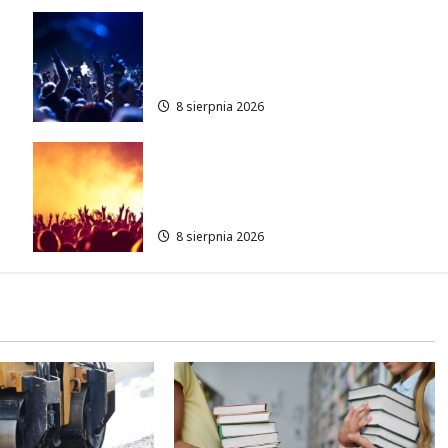
Kino pod gwiazdami: „Wielki
Marty” na leżakach w
Wilanowie
8 sierpnia 2026
Muzyczny Stand Up: Wieczór
pełen śmiechu i dźwięków w
Białołęce
8 sierpnia 2026