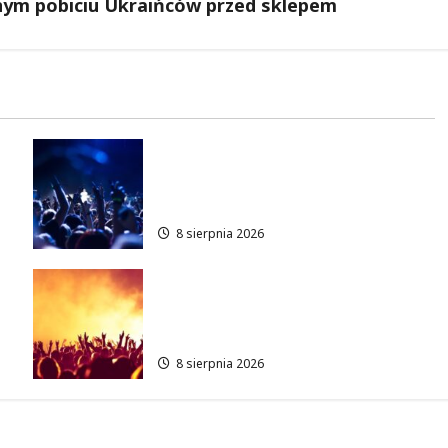
nym pobiciu Ukraińców przed sklepem
Kino pod gwiazdami: „Wielki
Marty” na leżakach w
Wilanowie
8 sierpnia 2026
Muzyczny Stand Up: Wieczór
pełen śmiechu i dźwięków w
Białołęce
8 sierpnia 2026