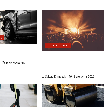
ed
Uncategorized
oza służbą ratuje
kotowie!
Jazzowa Uczta w Parku
Olszyna z Joanną Bejm
8 sierpnia 2026
Quartet
Sylwia Klimczak
8 sierpnia 2026