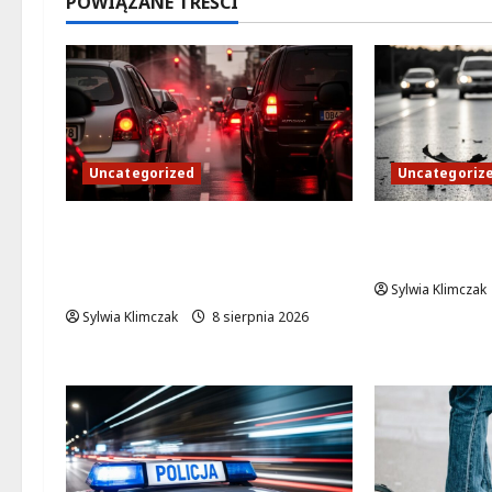
POWIĄZANE TREŚCI
Uncategorized
Uncategoriz
Defilada wojskowa w
Policjant p
Warszawie: Utrudnienia w
życie w Mo
ruchu i objazdy!
Sylwia Klimczak
Sylwia Klimczak
8 sierpnia 2026