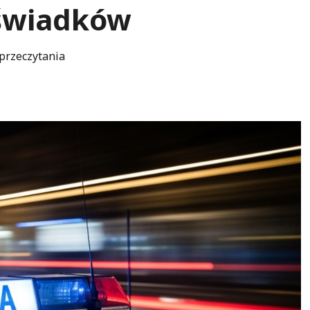
 świadków
przeczytania