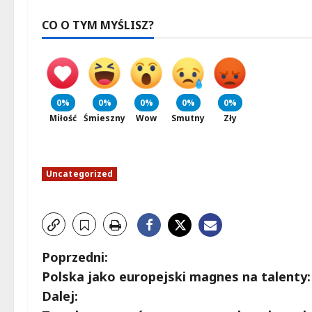
CO O TYM MYŚLISZ?
0%
0%
0%
0%
0%
Miłość
Śmieszny
Wow
Smutny
Zły
Uncategorized
Z
Poprzedni:
Polska jako europejski magnes na talent
o
Dalej: