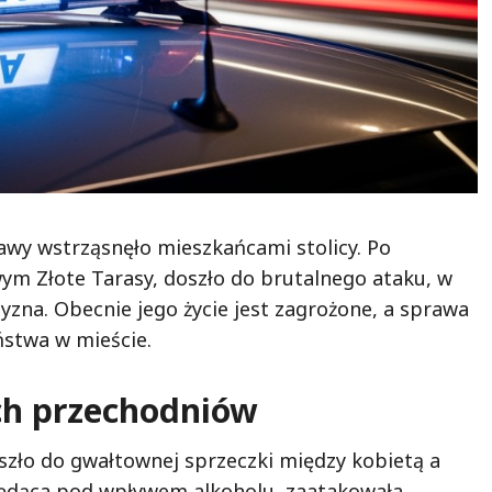
wy wstrząsnęło mieszkańcami stolicy. Po
ym Złote Tarasy, doszło do brutalnego ataku, w
zna. Obecnie jego życie jest zagrożone, a sprawa
stwa w mieście.
ch przechodniów
szło do gwałtownej sprzeczki między kobietą a
dąca pod wpływem alkoholu, zaatakowała