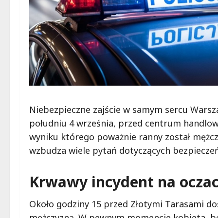
Niebezpieczne zajście w samym sercu Warsza
południu 4 września, przed centrum handlow
wyniku którego poważnie ranny został mężczy
wzbudza wiele pytań dotyczących bezpieczeń
Krwawy incydent na ocza
Około godziny 15 przed Złotymi Tarasami do
mężczyzną. W pewnym momencie kobieta, bę