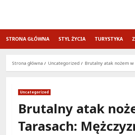
Przejdź
do
treści
STRONA GŁÓWNA
STYL ŻYCIA
TURYSTYKA
Strona główna
Uncategorized
Brutalny atak nożem w 
Uncategorized
Brutalny atak noż
Tarasach: Mężczyz