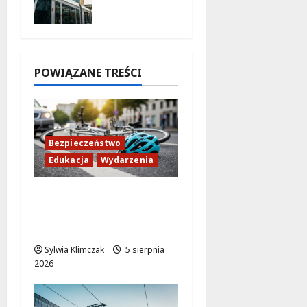
nowa
5 sierpnia
trasa do
2026
AWF!
5 sierpnia
2026
POWIĄZANE TREŚCI
Bezpieczeństwo
Edukacja
Wydarzenia
Zdobądź kartę
rowerową przed
szkolnym dzwonkiem!
Sylwia Klimczak
5 sierpnia
2026