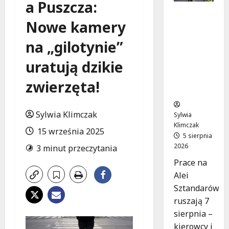
a Puszcza:
Aleja
Nowe kamery
Sztandar
ów w
na „gilotynie”
budowie:
Zmiany w
uratują dzikie
ruchu od
7
zwierzęta!
sierpnia!
Sylwia Klimczak
Sylwia
Klimczak
15 września 2025
5 sierpnia
2026
3 minut przeczytania
Prace na
Alei
Sztandarów
ruszają 7
sierpnia –
kierowcy i