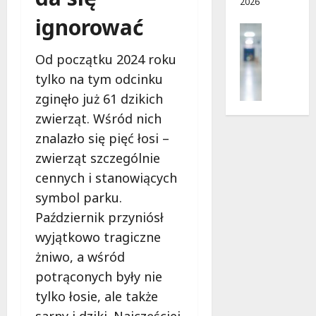
2026
i
d
e
r
ignorować
Profilak
r
o
Zdrowie
p
g
Od początku 2024 roku
Z
n
a
a
tylko na tym odcinku
i
d
d
a
o
zginęło już 61 dzikich
b
?
z
zwierząt. Wśród nich
a
d
znalazło się pięć łosi –
j
r
5
o
zwierząt szczególnie
o
sierpnia
z
w
2026
cennych i stanowiących
d
i
symbol parku.
r
a
o
Październik przyniósł
i
w
wyjątkowo tragiczne
d
i
ł
żniwo, a wśród
e
u
potrąconych były nie
:
g
M
tylko łosie, ale także
o
a
w