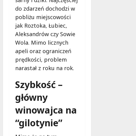
sarny i dziki. Najczęściej
m
i
do zdarzeń dochodzi w
m
e
pobliżu miejscowości
o
c
b
jak Roztoka, Łubiec,
z
u
n
Aleksandrów czy Sowie
s
o
Wola. Mimo licznych
w
ś
U
apeli oraz ograniczeń
c
r
prędkości, problem
i
s
!
narastał z roku na rok.
u
s
30
Szybkość –
i
październi
e
2025
główny
o
f
winowajca na
e
r
“gilotynie”
u
j