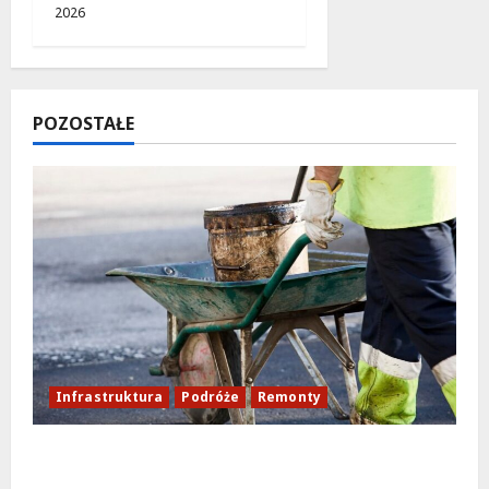
2026
POZOSTAŁE
Infrastruktura
Podróże
Remonty
Aleja Sztandarów w budowie: Zmiany w
ruchu od 7 sierpnia!