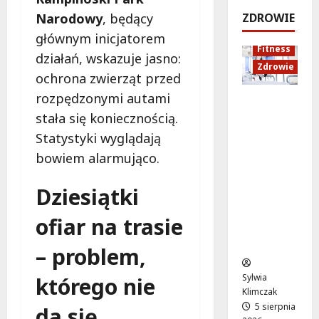
e
k
!
o
Narodowy
, będący
ZDROWIE
j
a
d
5
głównym inicjatorem
:
c
sierpnia
s
5
Fitness
C
j
działań, wskazuje jasno:
2026
sierpnia
z
Zdrowie
o
a
2026
y
ochrona zwierząt przed
z
z
c
rozpędzonymi autami
Rozciąga
m
d
h
stała się koniecznością.
nie:
i
r
Sekret
e
o
Statystyki wyglądają
5
lepszej
n
w
sierpnia
bowiem alarmująco.
regenera
i
o
2026
cji i
a
t
Dziesiątki
samopoc
s
n
zucia
i
a
ofiar na trasie
mieszkań
ę
:
ców
o
T
– problem,
d
w
1
o
Sylwia
którego nie
5
j
Klimczak
s
a
5 sierpnia
da się