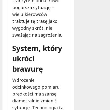
tranzytem dodatkowo
i
pogarsza sytuację –
e
wielu kierowców
t
5
traktuje tę trasę jako
0
wygodny skrót, nie
+
zważając na zagrożenia.
4
System, który
sierpnia
2026
ukróci
brawurę
Wdrożenie
odcinkowego pomiaru
prędkości ma szansę
diametralnie zmienić
sytuację. Technologia ta