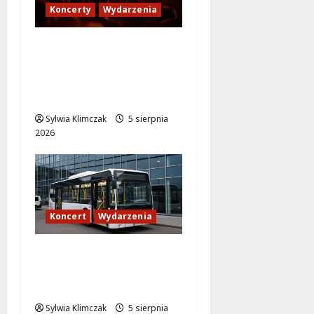
Koncerty
Wydarzenia
Jak dotrzeć na koncert
The Weeknd na PGE
Narodowym? Sprawdź
transport!
Sylwia Klimczak
5 sierpnia
2026
Koncert
Wydarzenia
Muzyczny wieczór w
Progresji: Komfortowy
powrót zapewniony!
Sylwia Klimczak
5 sierpnia