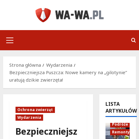
Przejdź
do
treści
Menu
główne
Strona główna
Wydarzenia
Bezpieczniejsza Puszcza: Nowe kamery na „gilotynie”
uratują dzikie zwierzęta!
LISTA
Ochrona zwierząt
ARTYKUŁÓW
Infrastruktu
Wydarzenia
Podróże
Bezpieczniejsz
Remonty