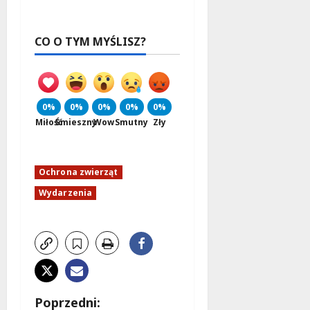
CO O TYM MYŚLISZ?
0%
0%
0%
0%
0%
Miłość
Śmieszny
Wow
Smutny
Zły
Ochrona zwierząt
Wydarzenia
Z
Poprzedni: