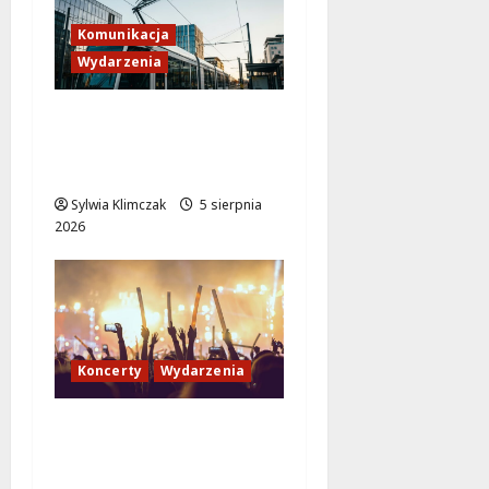
Komunikacja
Wydarzenia
Tramwaje zmieniają
kurs: nowa trasa do
AWF!
Sylwia Klimczak
5 sierpnia
2026
Koncerty
Wydarzenia
Jazzowy wieczór z
Karoliną Błachnią w
Aninie!