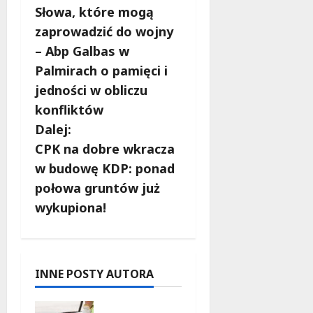
Słowa, które mogą
o
zaprowadzić do wojny
b
– Abp Galbas w
Palmirach o pamięci i
a
jedności w obliczu
c
konfliktów
Dalej:
z
CPK na dobre wkracza
w
w budowę KDP: ponad
połowa gruntów już
p
wykupiona!
i
s
INNE POSTY AUTORA
y
Aleja