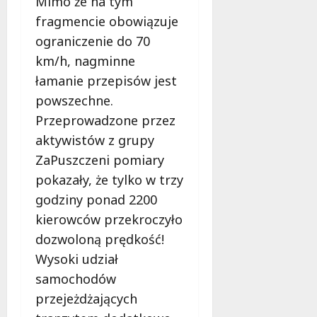
Mimo że na tym
e
d
fragmencie obowiązuje
a
ograniczenie do 70
r
km/h, nagminne
m
łamanie przepisów jest
o
w
powszechne.
e
Przeprowadzone przez
b
aktywistów z grupy
a
d
ZaPuszczeni pomiary
a
pokazały, że tylko w trzy
n
godziny ponad 2200
i
kierowców przekroczyło
a
d
dozwoloną prędkość!
l
Wysoki udział
a
samochodów
k
przejeżdżających
o
b