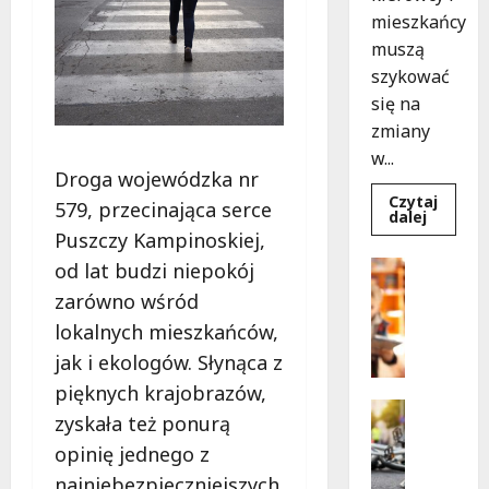
mieszkańcy
muszą
szykować
się na
zmiany
w...
Droga wojewódzka nr
Czytaj
579, przecinająca serce
Dowied
dalej
się
Puszczy Kampinoskiej,
więcej
o
Bezpiecz
od lat budzi niepokój
Aleja
Edukacja
Sztand
zarówno wśród
w
B
budowie
lokalnych mieszkańców,
e
Zmiany
w
z
jak i ekologów. Słynąca z
ruchu
p
od
pięknych krajobrazów,
7
i
Bezpiecz
sierpnia
zyskała też ponurą
e
Edukacja
Wydarzen
opinię jednego z
c
Z
z
najniebezpieczniejszych