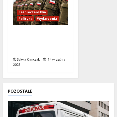
Bezpieczeństwo
Polityka
Wydarzenia
Rosyjskie drony nad
Rumunią: NATO w
gotowości, Polska i
Rumunia jednoczą siły!
Sylwia Klimczak
14 września
2025
POZOSTAŁE