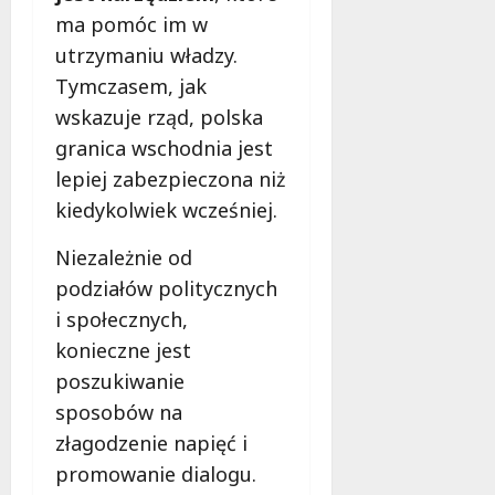
l
ma pomóc im w
a
utrzymaniu władzy.
k
o
Tymczasem, jak
b
wskazuje rząd, polska
i
granica wschodnia jest
e
t
lepiej zabezpieczona niż
5
kiedykolwiek wcześniej.
0
+
Niezależnie od
podziałów politycznych
4
i społecznych,
sierpnia
2026
konieczne jest
poszukiwanie
sposobów na
złagodzenie napięć i
promowanie dialogu.