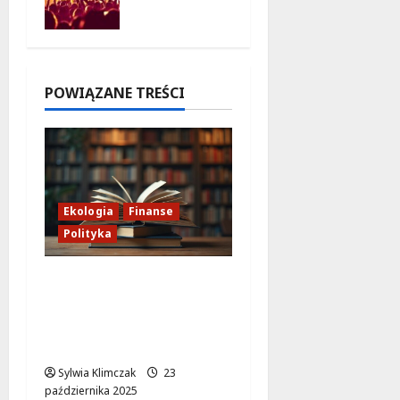
pełen
Krakowa!
śmiechu i
8 sierpnia
dźwięków
2026
w
Białołęce
POWIĄZANE TREŚCI
8 sierpnia
2026
Ekologia
Finanse
Polityka
Lasy Państwowe:
Imperium ignorujące
dobro wspólne i
naturę
Sylwia Klimczak
23
października 2025