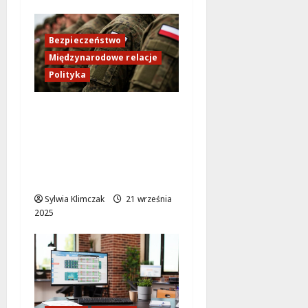
Bezpieczeństwo
Międzynarodowe relacje
Polityka
Niemieckie myśliwce
przechwytują rosyjski
Ił-20M nad Bałtykiem –
napięcie w regionie
rośnie!
Sylwia Klimczak
21 września
2025