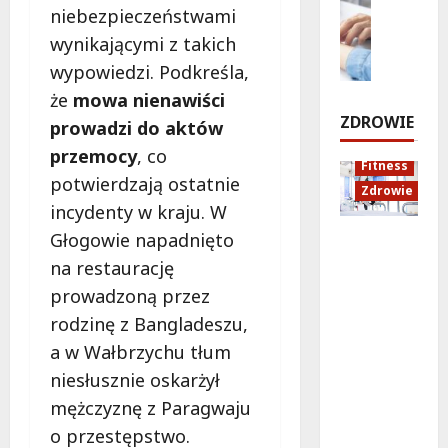
c
ó
a
niebezpieczeństwami
p
Zdrowie
h
ż
n
r
wynikającymi z takich
E
u
e
o
z
d
i
d
wypowiedzi. Podkreśla,
w
e
u
d
o
i
że
mowa nienawiści
j
k
ź
Z
e
ZDROWIE
prowadzi do aktów
e
a
w
a
z
c
przemocy
, co
i
m
8
Fitness
d
j
ę
o
potwierdzają ostatnie
sierpnia
Zdrowie
n
a
k
ś
2026
incydenty w kraju. W
a
z
ó
c
!
Głogowie napadnięto
Rozciąga
d
w
i
nie:
r
w
na restaurację
a
Sekret
o
B
8
i
prowadzoną przez
lepszej
sierpnia
w
i
K
rodzinę z Bangladeszu,
2026
regenera
o
a
r
a w Wałbrzychu tłum
cji i
t
ł
a
samopoc
n
o
k
niesłusznie oskarżył
zucia
a
ł
o
mężczyznę z Paragwaju
mieszkań
:
ę
w
o przestępstwo.
ców
T
c
a