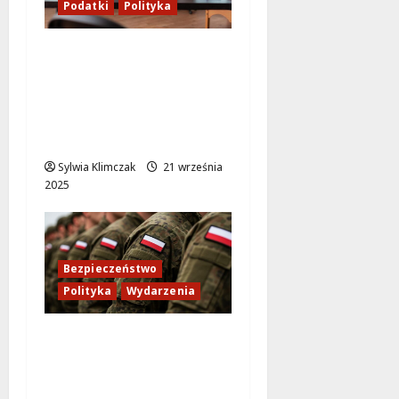
Podatki
Polityka
Nowe przepisy
rządowe: Sprzedaż
auta po leasingu
droższa niż
kiedykolwiek!
Sylwia Klimczak
21 września
2025
Bezpieczeństwo
Polityka
Wydarzenia
Rosyjskie myśliwce
naruszają przestrzeń
Estonii – Tallin wzywa