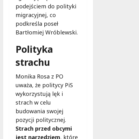
e
podejściem do polityki
r
migracyjnej, co
u
podkreśla poseł
j
e
Bartłomiej Wróblewski.
d
a
Polityka
r
m
strachu
o
w
Monika Rosa z PO
e
uważa, że politycy PiS
b
a
wykorzystują lęk i
d
strach w celu
a
budowania swojej
n
pozycji politycznej.
i
a
Strach przed obcymi
d
jest narzędziem
, które