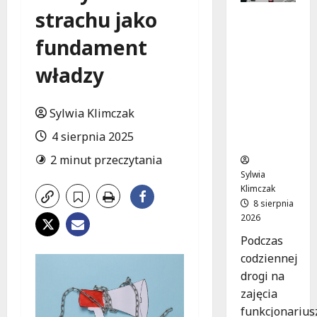
strachu jako
Szkolenie
w akcji:
fundament
Jak
policjanci
władzy
uratowal
i życie w
krytyczn
Sylwia Klimczak
ej
4 sierpnia 2025
sytuacji
2 minut przeczytania
Sylwia
Klimczak
8 sierpnia
2026
Podczas
codziennej
drogi na
zajęcia
funkcjonarius