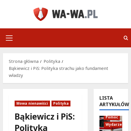
Przejdź
do
treści
Menu
główne
Strona główna
Polityka
Bąkiewicz i PiS: Polityka strachu jako fundament
władzy
LISTA
Mowa nienawiści
Polityka
ARTYKUŁÓW
Policja
Bąkiewicz i PiS:
Pomoc
Wydarzenia
Polityka