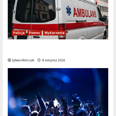
Policja
Pomoc
Wydarzenia
Szkolenie w akcji: Jak policjanci uratowali
życie w krytycznej sytuacji
Sylwia Klimczak
8 sierpnia 2026