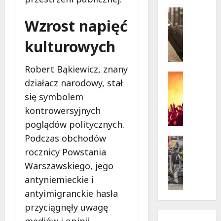
w
krytycz
p
Seniorzy
sytuacji
Wzrost napięć
o
Wycieczk
B
d
kulturowych
i
g
a
w
ł
i
Robert Bąkiewicz, znany
o
a
Koncert
działacz narodowy, stał
ł
Wydarzen
z
M
się symbolem
ę
d
u
k
a
kontrowersyjnych
z
a
m
poglądów politycznych.
y
z
i
Podczas obchodów
c
a
Drogi
:
z
Remonty
p
rocznicy Powstania
„
Wydarzen
n
r
W
Warszawskiego, jego
U
y
a
i
antyniemieckie i
r
S
s
e
s
antyimigranckie hasła
t
z
l
y
a
a
k
przyciągnęły uwagę
n
n
s
i