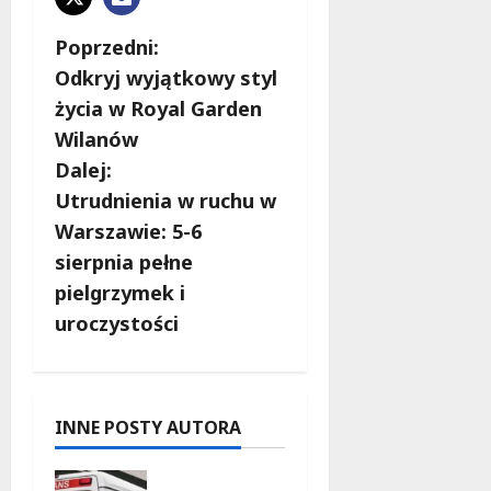
Z
Poprzedni:
Odkryj wyjątkowy styl
o
życia w Royal Garden
b
Wilanów
Dalej:
a
Utrudnienia w ruchu w
c
Warszawie: 5-6
sierpnia pełne
z
pielgrzymek i
w
uroczystości
p
i
INNE POSTY AUTORA
s
Szkolenie