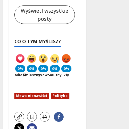
Wyświetl wszystkie
posty
CO O TYM MYŚLISZ?
0%
0%
0%
0%
0%
Miłość
Śmieszny
Wow
Smutny
Zły
Mowa nienawiści
Polityka