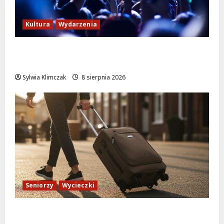
Kultura
Wydarzenia
Kino pod gwiazdami: „Wielki Marty” na
leżakach w Wilanowie
Sylwia Klimczak
8 sierpnia 2026
Seniorzy
Wycieczki
Białołęka zaprasza seniorów na darmowe