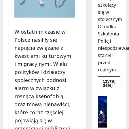
szkolący
się w
stołecznym
Ośrodku
W ostatnim czasie w
Szkolenia
Polsce nasiliły się
Policji
napięcia związane z
niespodziewa
stanęli
kwestiami kulturowymi
przed
i migracyjnymi. Wielu
realnym...
polityków i działaczy
społecznych podnosi
Czytaj
Dowied
dalej
alarm w związku z
się
więcej
rosnącą ksenofobią
o
Kultura
Szkolen
oraz mową nienawiści,
Wydarzen
w
akcji:
K
które coraz częściej
Jak
i
policjan
pojawiają się w
uratowa
n
życie
przestrzeni publicznej.
o