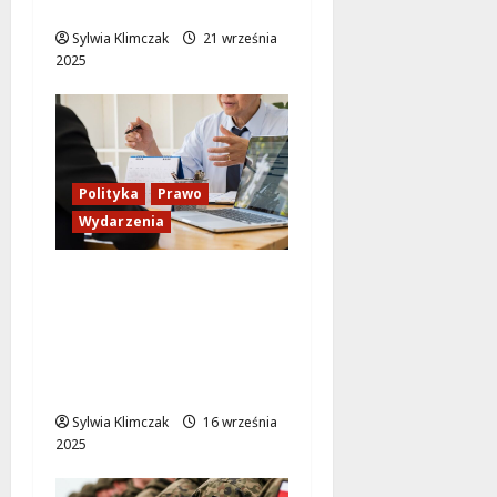
ONZ do reakcji
Sylwia Klimczak
21 września
2025
Polityka
Prawo
Wydarzenia
Ziobro w ogniu krytyki:
Sąd zdecyduje o
przymusowym
przesłuchaniu przed
komisją śledczą
Sylwia Klimczak
16 września
2025