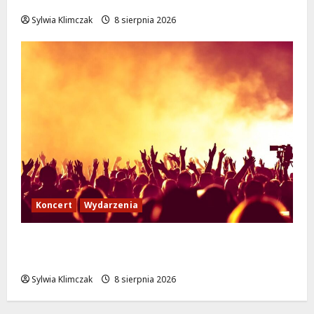
podróże do Zamościa i Krakowa!
Sylwia Klimczak
8 sierpnia 2026
Koncert
Wydarzenia
Muzyczny Stand Up: Wieczór pełen śmiechu
i dźwięków w Białołęce
Sylwia Klimczak
8 sierpnia 2026