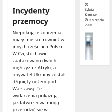
w
e
!
Incydenty
o
Sylwia
j
Klimczak
8
8
przemocy
a
5 sierpnia
sierpnia
sierpnia
2026
d
2026
2026
r
Niepokojące zdarzenia
Profilak
o
miały miejsce również w
Zdrowie
g
Z
innych częściach Polski.
a
a
d
W Częstochowie
d
o
zaatakowano dwóch
b
z
mężczyzn z Afryki, a
a
d
j
obywatel Ukrainy został
r
o
o
dźgnięty nożem pod
z
w
Warszawą. Te
d
i
wydarzenia pokazują,
r
a
o
jak łatwo słowa mogą
i
w
d
przerodzić się w
i