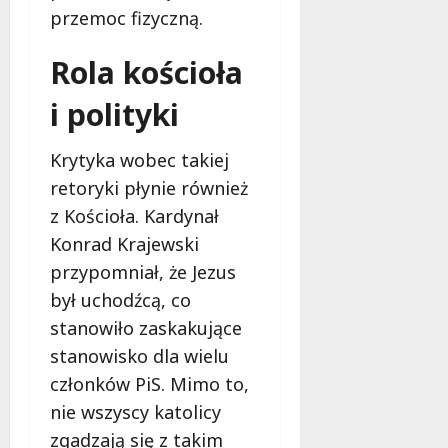
ł
przemoc fizyczną.
e
u
:
g
Rola kościoła
M
o
a
w
i polityki
m
i
m
e
o
Krytyka wobec takiej
c
b
z
retoryki płynie również
u
n
z Kościoła. Kardynał
s
o
w
Konrad Krajewski
ś
U
c
przypomniał, że Jezus
r
i
był uchodźcą, co
s
!
stanowiło zaskakujące
u
s
stanowisko dla wielu
30
i
październi
członków PiS. Mimo to,
e
2025
nie wszyscy katolicy
o
zgadzają się z takim
f