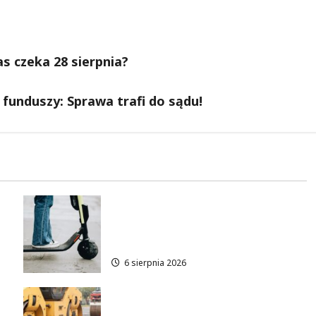
as czeka 28 sierpnia?
 funduszy: Sprawa trafi do sądu!
Młodzi funkcjonariusze w
akcji: jak szkolenie zamieniło
się w ratunek
6 sierpnia 2026
Nowe ścieżki dla pieszych i