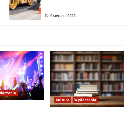
rowerzystów na Moście
Siekierkowskim!
6 sierpnia 2026
darzenia
Kultura
Wydarzenia
oszukiwanie
Lato w Bibliotece Nautilus:
w Lalkowym
Magia, Przygody i
w Parku