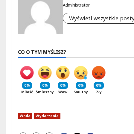
Administrator
Wyświetl wszystkie post
CO O TYM MYŚLISZ?
0%
0%
0%
0%
0%
Miłość
Śmieszny
Wow
Smutny
Zły
Woda
Wydarzenia