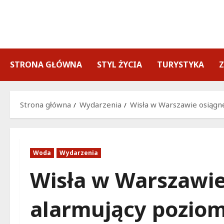
Przejdź
do
treści
STRONA GŁÓWNA
STYL ŻYCIA
TURYSTYKA
Strona główna
Wydarzenia
Wisła w Warszawie osiągnę
Woda
Wydarzenia
Wisła w Warszawie
alarmujący poziom 