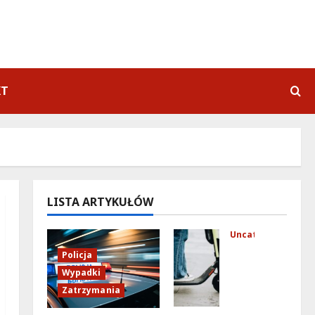
KT
LISTA ARTYKUŁÓW
Uncategorized
Mło
Policja
dzi
Wypadki
fun
Zatrzymania
kcj