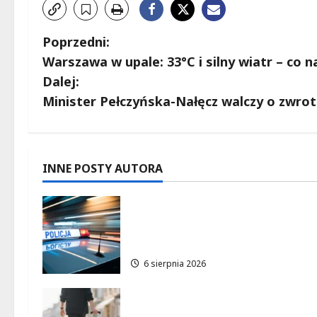
Z
Poprzedni:
Warszawa w upale: 33°C i silny wiatr – co n
o
Dalej:
b
Minister Pełczyńska-Nałęcz walczy o zwrot
a
c
INNE POSTY AUTORA
z
Zasypany pod cmentarnym
w
murem: interwencja służb w
dramatycznej sytuacji
p
6 sierpnia 2026
i
Warszawskie lato w
s