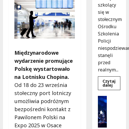
szkolący
się w
stołecznym
Ośrodku
Szkolenia
Policji
niespodziewa
Międzynarodowe
stanęli
wydarzenie promujące
przed
Polskę wystartowało
realnym...
na Lotnisku Chopina.
Czytaj
Od 18 do 23 września
Dowied
dalej
się
stołeczny port lotniczy
więcej
o
Kultura
umożliwia podróżnym
Szkolen
Wydarzen
w
bezpośredni kontakt z
akcji:
K
Jak
i
Pawilonem Polski na
policjan
uratowa
n
Expo 2025 w Osace
życie
o