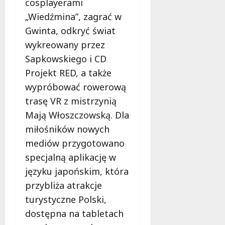
cosplayerami
ł
e
u
„Wiedźmina”, zagrać w
:
g
Gwinta, odkryć świat
M
o
a
wykreowany przez
w
m
Sapkowskiego i CD
i
m
e
Projekt RED, a także
o
c
wypróbować rowerową
b
z
u
trasę VR z mistrzynią
n
s
o
Mają Włoszczowską. Dla
w
ś
miłośników nowych
U
c
mediów przygotowano
r
i
s
specjalną aplikację w
!
u
języku japońskim, która
s
30
przybliża atrakcje
i
październi
e
turystyczne Polski,
2025
o
dostępna na tabletach
f