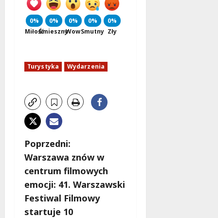
0%
0%
0%
0%
0%
Miłość
Śmieszny
Wow
Smutny
Zły
Turystyka
Wydarzenia
Z
Poprzedni:
Warszawa znów w
o
centrum filmowych
b
emocji: 41. Warszawski
Festiwal Filmowy
a
startuje 10