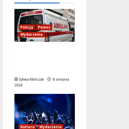
8 sierpnia
2026
Policja
Pomoc
Wydarzenia
Szkolenie w akcji: Jak
policjanci uratowali
życie w krytycznej
sytuacji
Sylwia Klimczak
8 sierpnia
2026
Kultura
Wydarzenia