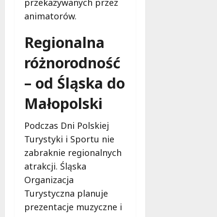
przekazywanych przez
e
animatorów.
r
u
Regionalna
j
e
różnorodność
d
a
– od Śląska do
r
m
Małopolski
o
w
e
Podczas Dni Polskiej
b
Turystyki i Sportu nie
a
zabraknie regionalnych
d
atrakcji. Śląska
a
n
Organizacja
i
Turystyczna planuje
a
prezentacje muzyczne i
d