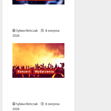
Kino pod gwiazdami:
„Wielki Marty” na
leżakach w Wilanowie
Sylwia Klimczak
8 sierpnia
2026
Koncert
Wydarzenia
Muzyczny Stand Up:
Wieczór pełen śmiechu
i dźwięków w Białołęce
Sylwia Klimczak
8 sierpnia
2026