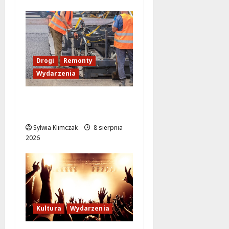
Drogi
Remonty
Wydarzenia
Ursynów odżywa! Aleja
KEN znów przejezdna!
Sylwia Klimczak
8 sierpnia
2026
Kultura
Wydarzenia