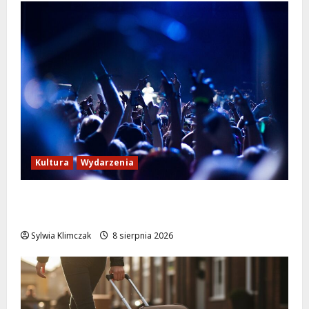
Kultura
Wydarzenia
Kino pod gwiazdami: „Wielki Marty” na
leżakach w Wilanowie
Sylwia Klimczak
8 sierpnia 2026