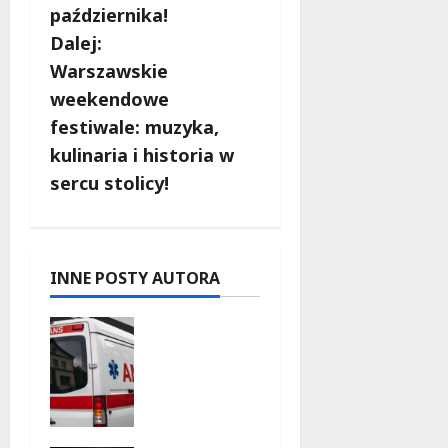
c
października!
Dalej:
z
Warszawskie
w
weekendowe
festiwale: muzyka,
p
kulinaria i historia w
i
sercu stolicy!
s
y
INNE POSTY AUTORA
Szkolenie
w akcji:
Jak
policjanci
uratowali
życie w