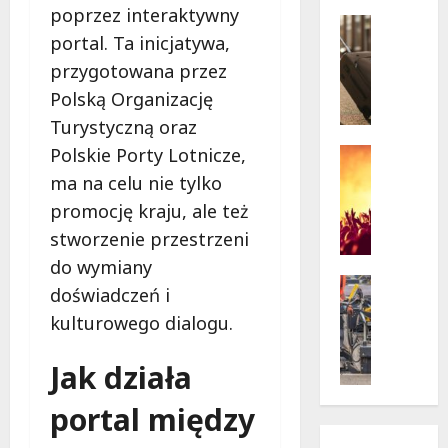
w
poprzez interaktywny
krytycz
p
Seniorzy
sytuacji
portal. Ta inicjatywa,
o
Wycieczk
B
d
przygotowana przez
i
g
Polską Organizację
a
w
Turystyczną oraz
ł
i
o
a
Polskie Porty Lotnicze,
Koncert
ł
Wydarzen
z
ma na celu nie tylko
M
ę
d
promocję kraju, ale też
u
k
a
z
stworzenie przestrzeni
a
m
y
z
i
do wymiany
c
a
Drogi
:
doświadczeń i
z
Remonty
p
„
kulturowego dialogu.
Wydarzen
n
r
W
U
y
a
i
r
Jak działa
S
s
e
s
t
z
l
y
portal między
a
a
k
n
n
s
i