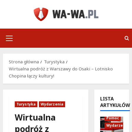
Przejdź
do
treści
Menu
główne
Strona główna
Turystyka
Wirtualna podróż z Warszawy do Osaki – Lotnisko
Chopina łączy kultury!
LISTA
Turystyka
Wydarzenia
ARTYKUŁÓW
Policja
Wirtualna
Pomoc
Wydarzenia
podróż z