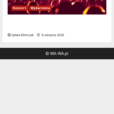
Koncert
Wydarzenia
Muzyczny Stand Up: Wieczór pełen śmiechu
i dźwięków w Białołęce
Sylwia Klimczak
8 sierpnia 2026
© WA-WA.pl