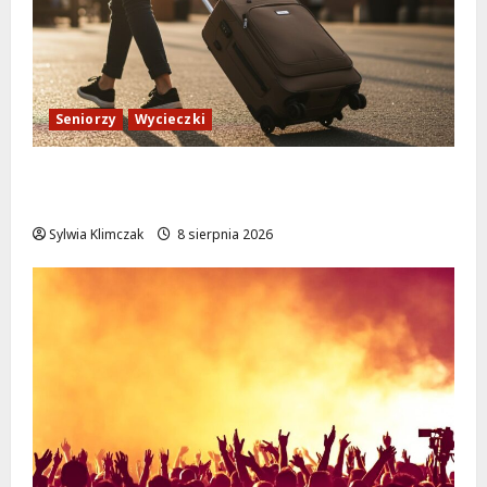
Seniorzy
Wycieczki
Białołęka zaprasza seniorów na darmowe
podróże do Zamościa i Krakowa!
Sylwia Klimczak
8 sierpnia 2026