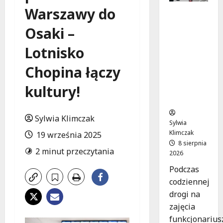
Warszawy do
Szkolenie
w akcji:
Osaki –
Jak
policjanci
Lotnisko
uratowal
i życie w
Chopina łączy
krytyczn
kultury!
ej
sytuacji
Sylwia Klimczak
Sylwia
Klimczak
19 września 2025
8 sierpnia
2 minut przeczytania
2026
Podczas
codziennej
drogi na
zajęcia
funkcjonarius