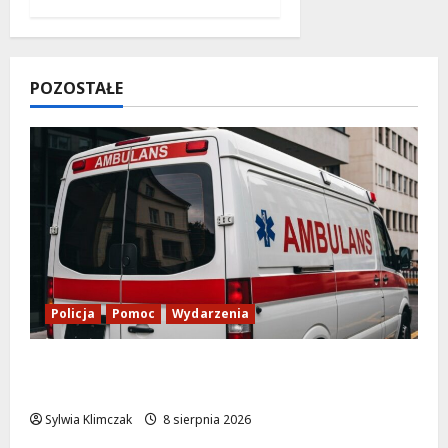
POZOSTAŁE
Policja
Pomoc
Wydarzenia
Szkolenie w akcji: Jak policjanci uratowali
życie w krytycznej sytuacji
Sylwia Klimczak
8 sierpnia 2026