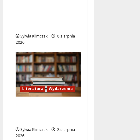
Letni wieczór z włoską
komedią „Follemente”:
miłość i śmiech na
ekranie!
Sylwia Klimczak
8 sierpnia
2026
Literatura
Wydarzenia
Literackie Skarby w
Czytelni Naukowej:
Odkryj Nowe Hity!
Sylwia Klimczak
8 sierpnia
2026