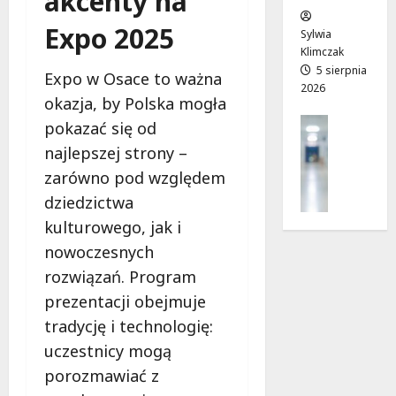
akcenty na
w
e
!
Expo 2025
o
Sylwia
j
Klimczak
8
8
a
5 sierpnia
sierpnia
sierpnia
Expo w Osace to ważna
2026
d
2026
2026
okazja, by Polska mogła
r
Profilak
pokazać się od
o
Zdrowie
g
najlepszej strony –
Z
a
zarówno pod względem
a
d
d
dziedzictwa
o
b
kulturowego, jak i
z
a
d
nowoczesnych
j
r
rozwiązań. Program
o
o
z
prezentacji obejmuje
w
d
i
tradycję i technologię:
r
a
uczestnicy mogą
o
i
porozmawiać z
w
d
i