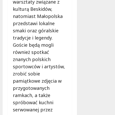
l
warsztaty związane z
a
kulturą Beskidów,
k
natomiast Małopolska
o
przedstawi lokalne
b
i
smaki oraz góralskie
e
tradycje i legendy.
t
Goście będą mogli
5
również spotkać
0
+
znanych polskich
sportowców i artystów,
4
zrobić sobie
sierpnia
pamiątkowe zdjęcia w
2026
przygotowanych
ramkach, a także
spróbować kuchni
serwowanej przez