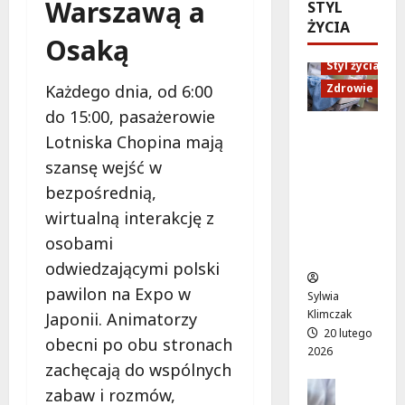
Warszawą a
ó
STYL
d
e
M
w
ŻYCIA
U
n
a
Osaką
o
p
i
r
d
Styl życia
:
o
t
ż
W
r
Każdego dnia, od 6:00
Zdrowie
y
y
i
ó
”
do 15:00, pasażerowie
w
e
w
n
Ruch,
Lotniska Chopina mają
a
c
n
a
dieta i
!
szansę wejść w
z
a
l
nawodni
A
ó
d
e
bezpośrednią,
enie:
l
r
a
ż
Sekrety
wirtualną interakcję z
e
p
r
a
zdroweg
osobami
j
e
m
k
o życia
a
ł
odwiedzającymi polski
o
a
K
e
w
c
pawilon na Expo w
Sylwia
E
n
e
h
Klimczak
Japonii. Animatorzy
N
ś
p
w
20 lutego
z
obecni po obu stronach
m
o
W
2026
n
i
d
zachęcają do wspólnych
i
ó
e
Edukacja
r
l
zabaw i rozmów,
w
Styl życi