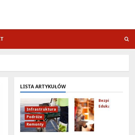
KT
LISTA ARTYKUŁÓW
Bezpieczeństwo
Edukacja
Infrastruktura
Bez
Podróże
pie
Remonty
cze