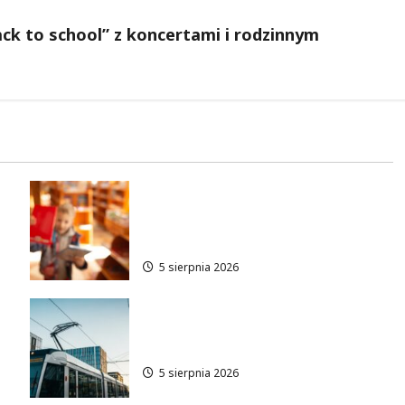
ck to school” z koncertami i rodzinnym
Bezpieczeństwo przez
zabawę: Wakacyjne lekcje dla
!
najmłodszych
5 sierpnia 2026
Tramwaje zmieniają kurs:
nowa trasa do AWF!
5 sierpnia 2026