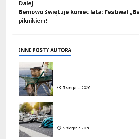
o
Dalej:
b
Bemowo świętuje koniec lata: Festiwal „Ba
piknikiem!
a
c
z
INNE POSTY AUTORA
w
Aleja Sztandarów w budowie:
p
Zmiany w ruchu od 7 sierpnia
5 sierpnia 2026
i
s
Zdobądź kartę rowerową
y
przed szkolnym dzwonkiem!
5 sierpnia 2026