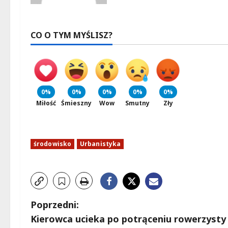
CO O TYM MYŚLISZ?
0%
0%
0%
0%
0%
Miłość
Śmieszny
Wow
Smutny
Zły
środowisko
Urbanistyka
Z
Poprzedni:
Kierowca ucieka po potrąceniu rowerzysty z 