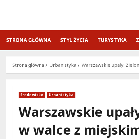
Przejdź
do
treści
STRONA GŁÓWNA
STYL ŻYCIA
TURYSTYKA
Strona główna
Urbanistyka
Warszawskie upały: Zielo
środowisko
Urbanistyka
Warszawskie upały
w walce z miejski