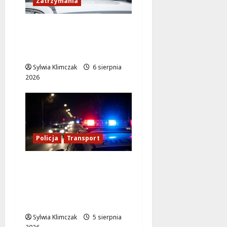
Zatrzymania
89 Zatrzymanych w
Ogólnopolskiej Akcji
Policji „Poszukiwany
Sylwia Klimczak
6 sierpnia
2026
Policja
Transport
Transportowa
kontrola w Warszawie:
59 dowodów i 10 praw
jazdy zatrzymanych!
Sylwia Klimczak
5 sierpnia