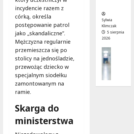
sierpnia
i
ców
T
2026
incydencie razem z
7
o
w
sierpnia
córką, określa
s
o
Sylwia
2026
postępowanie patrol
k
j
Klimczak
ó
a
jako „skandaliczne”.
5 sierpnia
w
2026
d
Mężczyzna regularnie
r
r
przemieszcza się po
Profilak
u
o
Zdrowie
s
stolicy na jednośladzie,
g
Z
z
a
przewożąc dziecko w
a
a
d
specjalnym siodełku
d
w
o
zamontowanym na
b
l
z
a
i
ramie.
d
j
p
r
o
c
o
Skarga do
z
u
w
d
2
ministerstwa
i
r
0
a
o
2
i