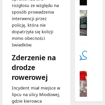
gęsi
r
i
rozgłosu ze względu na
i
lisa
na
sposób prowadzenia
l
Historia
plaży
l
Transpor
w
interwencji przez
Wawrze
Wydarzen
e
policję, która nie
Z
r
a
dopatrzyła się kolizji
p
b
o
mimo obecności
y
d
Psycholo
świadków.
t
Wsparcie
g
k
B
w
Zderzenie na
o
e
i
w
z
a
drodze
y
p
z
w
ł
Pieniądz
d
rowerowej
r
a
Rodzina
a
świadcze
o
t
m
N
Incydent miał miejsce w
c
n
i
o
ł
e
lipcu na ulicy Miodowej,
:
w
a
w
P
gdzie kierowca
e
w
s
l