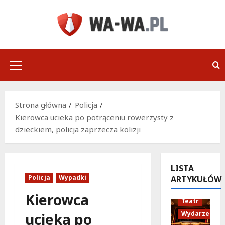
Przejdź
do
treści
Menu
główne
Strona główna
Policja
Kierowca ucieka po potrąceniu rowerzysty z
dzieckiem, policja zaprzecza kolizji
LISTA
Policja
Wypadki
ARTYKUŁÓW
Kierowca
Teatr
Wydarzenia
ucieka po