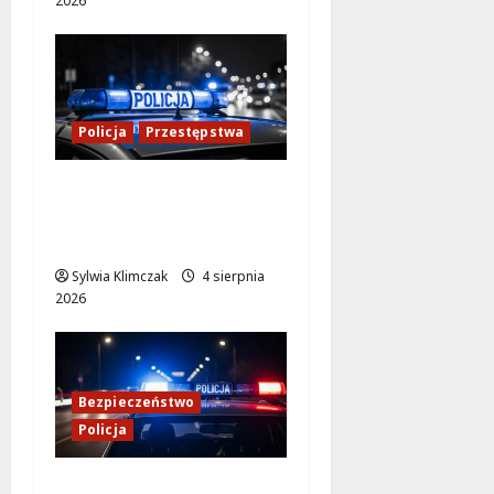
2026
Policja
Przestępstwa
Kradzież w nocy:
Agresywny mężczyzna
na Chmielnej
Sylwia Klimczak
4 sierpnia
2026
Bezpieczeństwo
Policja
Kulisy pracy