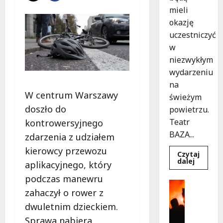
mieli
okazję
uczestniczyć
w
niezwykłym
wydarzeniu
na
W centrum Warszawy
świeżym
doszło do
powietrzu.
Teatr
kontrowersyjnego
BAZA...
zdarzenia z udziałem
kierowcy przewozu
Czytaj
Dowied
dalej
aplikacyjnego, który
się
więcej
podczas manewru
o
Kultura
Magicz
zahaczył o rower z
Wydarzen
chwile
z
T
dwuletnim dzieckiem.
teatrem
h
przygo
Sprawa nabiera