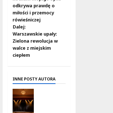
odkrywa prawdę o
a
miłości i przemocy
c
rówieśniczej
Dalej:
z
Warszawskie upały:
w
Zielona rewolucja w
walce z miejskim
p
ciepłem
i
s
INNE POSTY AUTORA
y
Magiczne
chwile z
teatrem:
przygoda