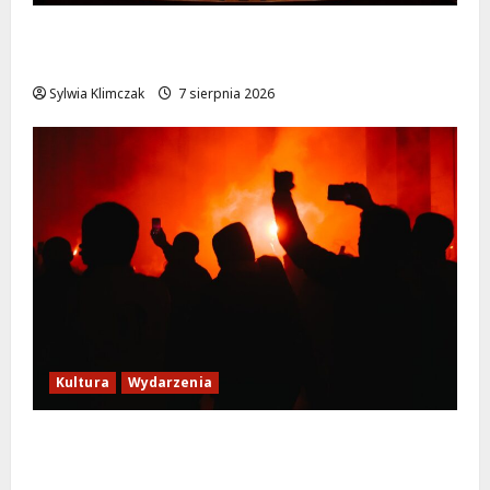
Magiczne chwile z teatrem: przygoda gęsi i
lisa na plaży w Wawrze!
Sylwia Klimczak
7 sierpnia 2026
Kultura
Wydarzenia
Thriller pod gwiazdami: Plenerowy seans
„Wielkiego marszu” w Wilanowie!