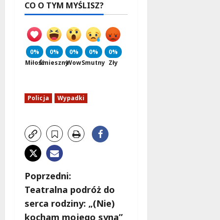
CO O TYM MYŚLISZ?
0%
0%
0%
0%
0%
Miłość
Śmieszny
Wow
Smutny
Zły
Policja
Wypadki
Z
Poprzedni:
Teatralna podróż do
o
serca rodziny: „(Nie)
b
kocham mojego syna”