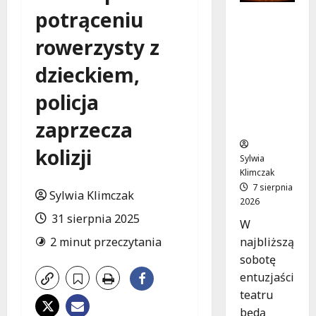
potrąceniu
Magiczne
chwile z
rowerzysty z
teatrem:
przygoda
dzieckiem,
gęsi i lisa
na plaży
policja
w
zaprzecza
Wawrze!
kolizji
Sylwia
Klimczak
7 sierpnia
Sylwia Klimczak
2026
31 sierpnia 2025
W
najbliższą
2 minut przeczytania
sobotę
entuzjaści
teatru
będą