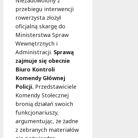
Niezadowolony z
w
6
d
przebiegu interwencji
i
!
ł
e
rowerzysta złożył
u
:
g
7
oficjalną skargę do
M
sierpnia
o
Ministerstwa Spraw
a
2026
w
m
Wewnętrznych i
i
m
e
Administracji.
Sprawą
o
c
zajmuje się obecnie
b
z
Biuro Kontroli
u
n
s
Komendy Głównej
o
w
ś
Policji.
Przedstawiciele
U
c
Komendy Stołecznej
r
i
bronią działań swoich
s
!
u
funkcjonariuszy,
s
30
argumentując, że żadne
i
październi
z zebranych materiałów
e
2025
o