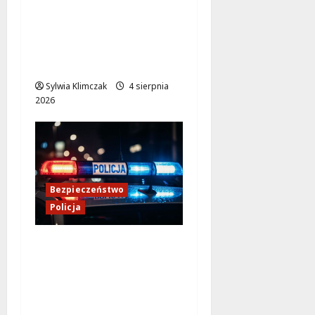
konwojowych
policjantów: Służba,
której nie widać na co
dzień
Sylwia Klimczak
4 sierpnia
2026
Bezpieczeństwo
Policja
Zmiana lokalizacji
Posterunku Policji w
Żelechowie – nowe
miejsce kontaktu dla
mieszkańców