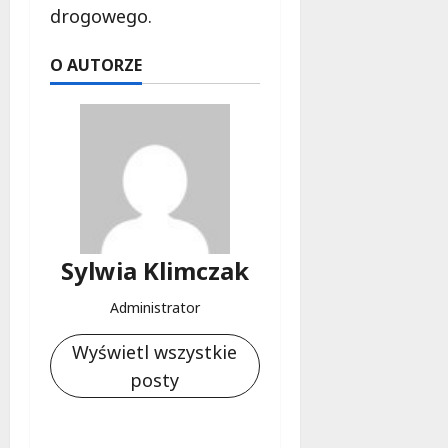
d
drogowego.
l
a
O AUTORZE
k
o
b
i
e
t
5
0
+
Sylwia Klimczak
4
Administrator
sierpnia
2026
Wyświetl wszystkie
posty