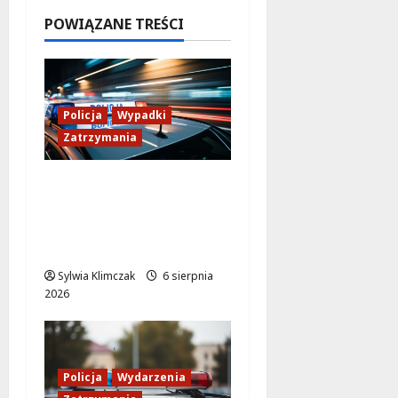
7 sierpnia
POWIĄZANE TREŚCI
2026
Policja
Wypadki
Zatrzymania
Zasypany pod
cmentarnym murem:
interwencja służb w
dramatycznej sytuacji
Sylwia Klimczak
6 sierpnia
2026
Policja
Wydarzenia