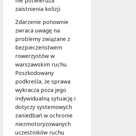
nie potwierdza
f
zaistnienia kolizji.
e
r
Zdarzenie ponownie
u
zwraca uwagę na
j
problemy związane z
e
d
bezpieczeństwem
a
rowerzystów w
r
warszawskim ruchu.
m
Poszkodowany
o
w
podkreśla, że sprawa
e
wykracza poza jego
b
indywidualną sytuację i
a
d
dotyczy systemowych
a
zaniedbań w ochronie
n
niezmotoryzowanych
i
uczestników ruchu
a