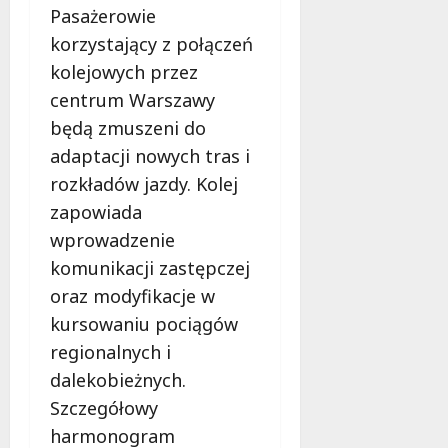
ł
Pasażerowie
e
u
korzystający z połączeń
:
g
M
kolejowych przez
o
a
w
centrum Warszawy
m
i
będą zmuszeni do
m
e
o
adaptacji nowych tras i
c
b
z
rozkładów jazdy. Kolej
u
n
zapowiada
s
o
wprowadzenie
w
ś
U
komunikacji zastępczej
c
r
i
oraz modyfikacje w
s
!
kursowaniu pociągów
u
regionalnych i
s
30
i
dalekobieżnych.
październi
e
2025
Szczegółowy
o
harmonogram
f