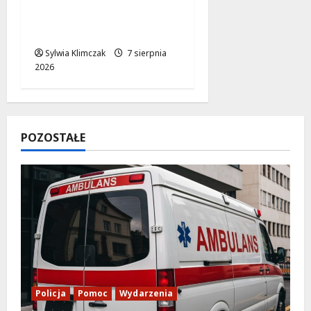
Okrąg: Przebudowa już
w drodze!
Sylwia Klimczak
7 sierpnia
2026
POZOSTAŁE
Policja
Pomoc
Wydarzenia