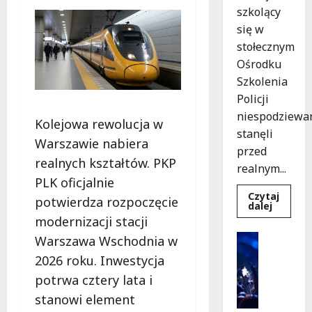
szkolący
się w
stołecznym
Ośrodku
Szkolenia
Policji
niespodziewa
Kolejowa rewolucja w
stanęli
Warszawie nabiera
przed
realnych kształtów. PKP
realnym...
PLK oficjalnie
Czytaj
potwierdza rozpoczęcie
Dowied
dalej
się
modernizacji stacji
więcej
o
Kultura
Warszawa Wschodnia w
Szkolen
Wydarzen
w
2026 roku. Inwestycja
akcji:
K
Jak
potrwa cztery lata i
i
policjan
uratowa
n
stanowi element
życie
o