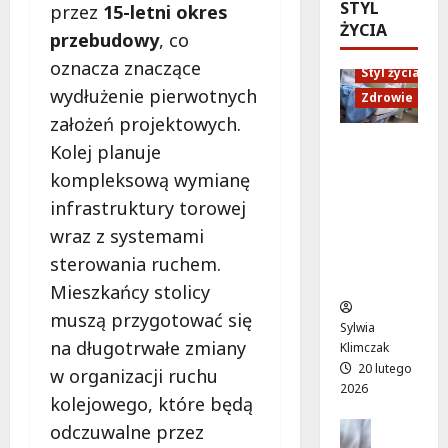
ó
STYL
d
przez
15-letni okres
e
M
w
ŻYCIA
U
n
a
przebudowy
, co
o
p
i
r
oznacza znaczące
d
Styl życia
:
o
t
ż
wydłużenie pierwotnych
W
r
Zdrowie
y
y
i
ó
założeń projektowych.
”
w
e
w
n
Ruch,
Kolej planuje
a
c
n
a
dieta i
kompleksową wymianę
!
z
a
l
nawodni
A
infrastruktury torowej
ó
d
e
enie:
l
r
a
ż
wraz z systemami
Sekrety
e
p
r
a
zdroweg
sterowania ruchem.
j
e
m
k
o życia
Mieszkańcy stolicy
a
ł
o
a
K
e
muszą przygotować się
w
c
Sylwia
E
n
e
h
na długotrwałe zmiany
Klimczak
N
ś
p
w
20 lutego
w organizacji ruchu
z
m
o
W
2026
n
kolejowego, które będą
i
d
i
ó
e
Edukacja
r
odczuwalne przez
l
w
Styl życi