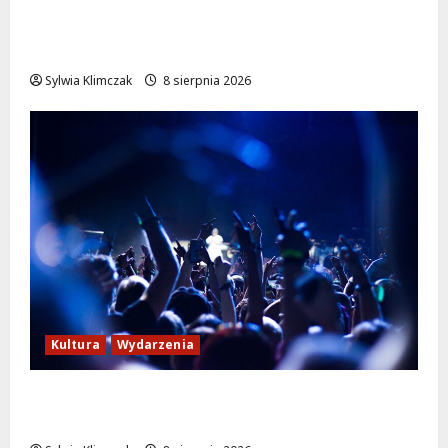
Szkolenie w akcji: Jak policjanci uratowali
życie w krytycznej sytuacji
Sylwia Klimczak
8 sierpnia 2026
Kultura
Wydarzenia
Kino pod gwiazdami: „Wielki Marty” na
leżakach w Wilanowie