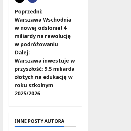
Z
Poprzedni:
Warszawa Wschodnia
o
w nowej odsłonie! 4
b
miliardy na rewolucję
w podróżowaniu
a
Dalej:
c
Warszawa inwestuje w
przyszłość: 9,5 miliarda
z
złotych na edukację w
w
roku szkolnym
2025/2026
p
i
s
INNE POSTY AUTORA