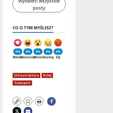
Wyświetl wszystkie
posty
CO O TYM MYŚLISZ?
0%
0%
0%
0%
0%
Miłość
Śmieszny
Wow
Smutny
Zły
Infrastruktura
Kolej
Transport