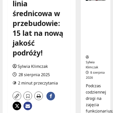
linia
Szkolenie
średnicowa w
w akcji:
Jak
przebudowie:
policjanci
uratowal
15 lat na nową
i życie w
krytyczn
jakość
ej
sytuacji
podróży!
Sylwia
Sylwia Klimczak
Klimczak
8 sierpnia
28 sierpnia 2025
2026
2 minut przeczytania
Podczas
codziennej
drogi na
zajęcia
funkcjonarius