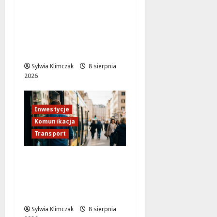
Remont ul.
Bukowieckiej: nowa
nawierzchnia i większe
bezpieczeństwo w
Targówku
Sylwia Klimczak
8 sierpnia
2026
Inwestycje
Komunikacja
Transport
Tramwaj do Wilanowa:
Rewolucja w
warszawskiej
komunikacji!
Sylwia Klimczak
8 sierpnia