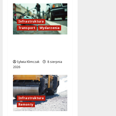
Infrastruktura
Transport
Wydarzenia
Veturilo w Wesołej
przeniesione! Sprawdź
nową lokalizację stacji!
Sylwia Klimczak
8 sierpnia
2026
Infrastruktura
Remonty