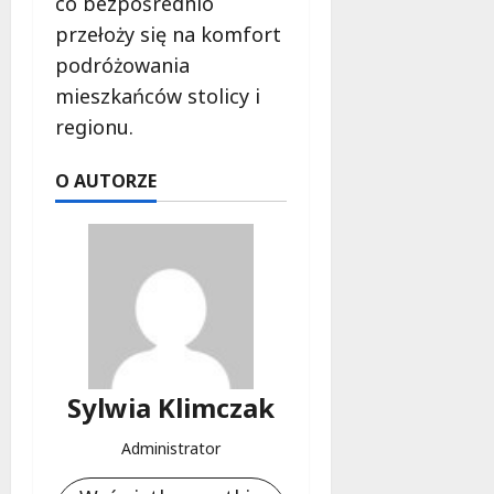
co bezpośrednio
l
a
przełoży się na komfort
k
podróżowania
o
mieszkańców stolicy i
b
regionu.
i
e
t
O AUTORZE
5
0
+
4
sierpnia
2026
Sylwia Klimczak
Administrator