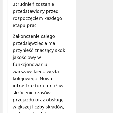
e
utrudnień zostanie
r
przedstawiony przed
u
rozpoczęciem każdego
j
etapu prac.
e
d
Zakończenie całego
a
r
przedsięwzięcia ma
m
przynieść znaczący skok
o
jakościowy w
w
funkcjonowaniu
e
b
warszawskiego węzła
a
kolejowego. Nowa
d
infrastruktura umożliwi
a
skrócenie czasów
n
i
przejazdu oraz obsługę
a
większej liczby składów,
d