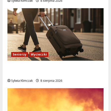
Sylwia Klimczak
8 sierpnia 2026
Seniorzy
Wycieczki
Białołęka zaprasza seniorów na darmowe
podróże do Zamościa i Krakowa!
Sylwia Klimczak
8 sierpnia 2026