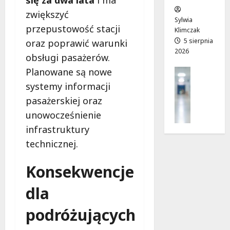
w
e
!
zwiększyć
o
Sylwia
przepustowość stacji
j
Klimczak
8
8
a
5 sierpnia
oraz poprawić warunki
sierpnia
sierpnia
2026
d
2026
2026
obsługi pasażerów.
r
Planowane są nowe
Profilak
o
Zdrowie
systemy informacji
g
Z
a
pasażerskiej oraz
a
d
unowocześnienie
d
o
b
infrastruktury
z
a
d
technicznej.
j
r
o
o
Konsekwencje
z
w
d
i
dla
r
a
o
podróżujących
i
w
d
i