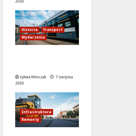
2026
Historia
Transport
Wydarzenia
Niebieski tramwaj z
Wrocławia ożywia
warszawskie ulice!
Sylwia Klimczak
7 sierpnia
2026
Infrastruktura
Remonty
Rewolucja na ulicy