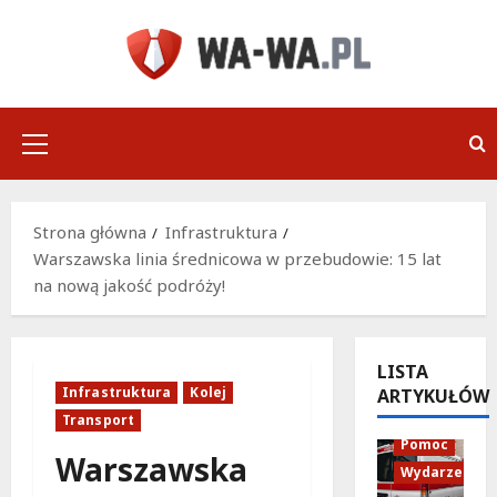
Przejdź
do
treści
Menu
główne
Strona główna
Infrastruktura
Warszawska linia średnicowa w przebudowie: 15 lat
na nową jakość podróży!
LISTA
Infrastruktura
Kolej
ARTYKUŁÓW
Policja
Transport
Pomoc
Warszawska
Wydarzenia