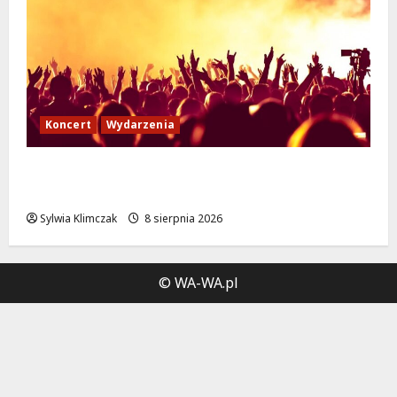
Koncert
Wydarzenia
Muzyczny Stand Up: Wieczór pełen śmiechu
i dźwięków w Białołęce
Sylwia Klimczak
8 sierpnia 2026
© WA-WA.pl