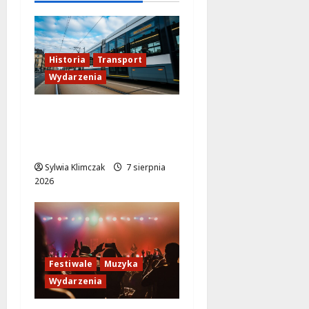
Historia
Transport
Wydarzenia
Niebieski tramwaj z
Wrocławia ożywia
warszawskie ulice!
Sylwia Klimczak
7 sierpnia
2026
Festiwale
Muzyka
Wydarzenia