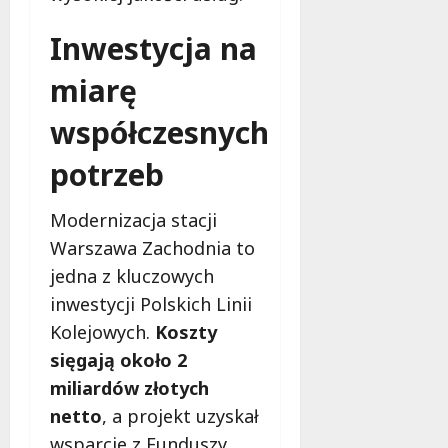
g
M
o
Inwestycja na
a
w
m
i
miarę
m
e
o
c
współczesnych
b
z
u
n
potrzeb
s
o
w
ś
U
Modernizacja stacji
c
r
i
Warszawa Zachodnia to
s
!
jedna z kluczowych
u
inwestycji Polskich Linii
s
30
i
Kolejowych.
Koszty
październi
e
2025
sięgają około 2
o
miliardów złotych
f
e
netto
, a projekt uzyskał
r
wsparcie z Funduszy