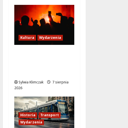
Kultura
Wydarzenia
Thriller pod gwiazdami:
Plenerowy seans
„Wielkiego marszu” w
Wilanowie!
Sylwia Klimczak
7 sierpnia
2026
Historia
Transport
Wydarzenia