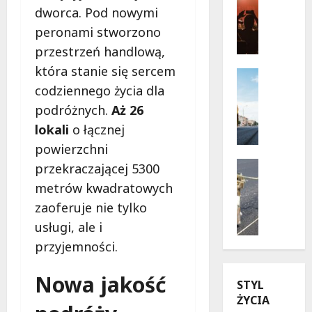
Wydarzen
dworca. Pod nowymi
s
J
a
peronami stworzono
a
d
przestrzeń handlową,
z
y
która stanie się sercem
z
r
Infrastr
o
Remonty
u
codziennego życia dla
w
R
c
podróżnych.
Aż 26
e
e
h
lokali
o łącznej
l
w
u
a
o
powierzchni
n
t
l
Drogi
a
przekraczającej 5300
o
u
Remonty
W
metrów kwadratowych
U
w
c
i
zaoferuje nie tylko
l
W
j
s
i
a
a
usługi, ale i
ł
c
r
n
o
przyjemności.
a
s
a
s
K
z
u
t
Nowa jakość
STYL
u
a
l
r
ŻYCIA
b
w
i
a