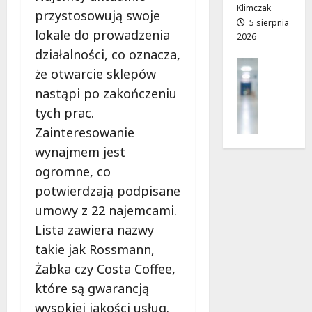
z
j
Klimczak
przystosowują swoje
i
a
5 sierpnia
lokale do prowadzenia
2026
a
d
ł
działalności, co oznacza,
r
Profilak
e
o
że otwarcie sklepów
Zdrowie
k
g
nastąpi po zakończeniu
Z
!
a
a
tych prac.
d
d
o
Zainteresowanie
7
b
z
sierpnia
wynajmem jest
a
d
2026
ogromne, co
j
r
o
potwierdzają podpisane
o
z
w
umowy z 22 najemcami.
d
i
Lista zawiera nazwy
r
a
o
takie jak Rossmann,
i
w
Żabka czy Costa Coffee,
d
i
ł
które są gwarancją
e
u
wysokiej jakości usług.
: