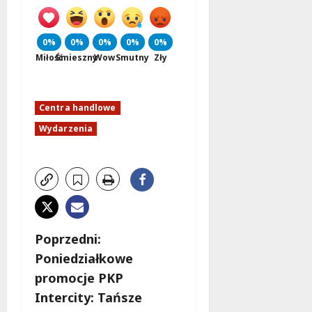
0%
0%
0%
0%
0%
Miłość
Śmieszny
Wow
Smutny
Zły
Centra handlowe
Wydarzenia
Z
Poprzedni:
Poniedziałkowe
o
promocje PKP
b
Intercity: Tańsze