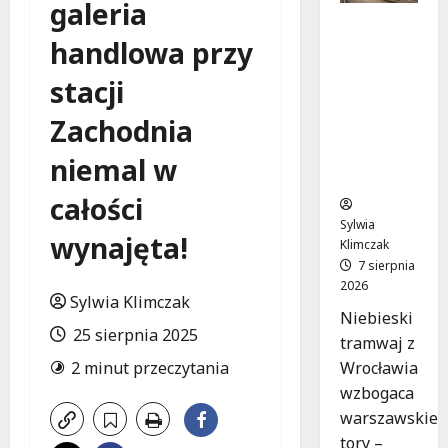
galeria
Niebieski
handlowa przy
tramwaj
z
stacji
Wrocławi
a ożywia
Zachodnia
warszaw
skie
niemal w
ulice!
całości
Sylwia
wynajęta!
Klimczak
7 sierpnia
2026
Sylwia Klimczak
Niebieski
25 sierpnia 2025
tramwaj z
Wrocławia
2 minut przeczytania
wzbogaca
warszawskie
tory –