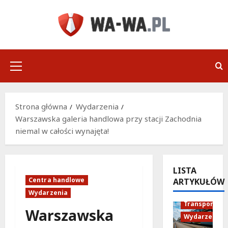
Przejdź
do
treści
Menu
główne
Strona główna
Wydarzenia
Warszawska galeria handlowa przy stacji Zachodnia
niemal w całości wynajęta!
LISTA
Centra handlowe
ARTYKUŁÓW
Historia
Wydarzenia
Transport
Warszawska
Wydarzenia