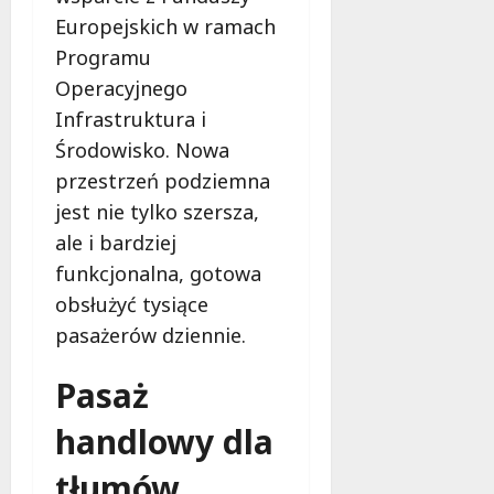
u
Europejskich w ramach
j
Programu
e
d
Operacyjnego
a
Infrastruktura i
r
Środowisko. Nowa
m
przestrzeń podziemna
o
w
jest nie tylko szersza,
e
ale i bardziej
b
funkcjonalna, gotowa
a
d
obsłużyć tysiące
a
pasażerów dziennie.
n
i
Pasaż
a
d
handlowy dla
l
a
tłumów