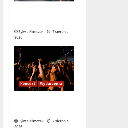
Zabytkowy wrocławski
tramwaj zaskakuje
Warszawę!
Sylwia Klimczak
7 sierpnia
2026
Koncert
Wydarzenia
Karpacka dzikość: Opa
Cupa w sercu
Ursynowa!
Sylwia Klimczak
7 sierpnia
2026