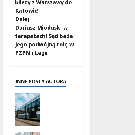
bilety z Warszawy do
a
Katowic!
c
Dalej:
Dariusz Mioduski w
z
tarapatach! Sąd bada
w
jego podwójną rolę w
PZPN i Legii
p
i
s
INNE POSTY AUTORA
y
Niebieski
tramwaj z
Wrocławi
a ożywia
warszaws
kie ulice!