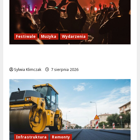
Festiwale
Muzyka
Wydarzenia
Jazzowe lato w Warszawie pełne
koncertów na żywo
Sylwia Klimczak
7 sierpnia 2026
Infrastruktura
Remonty