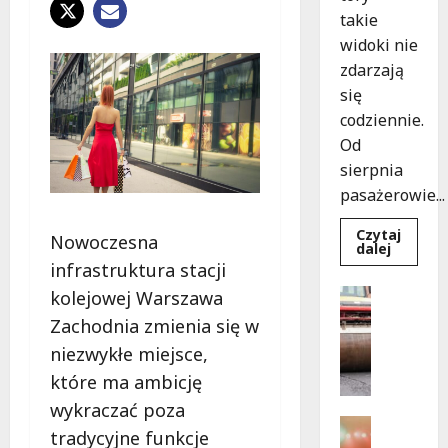
takie
widoki nie
zdarzają
się
codziennie.
Od
sierpnia
pasażerowie...
Czytaj
Nowoczesna
Dowied
dalej
się
infrastruktura stacji
więcej
o
Drogi
kolejowej Warszawa
Niebies
Komunika
tramwa
Zachodnia zmienia się w
z
N
Wrocław
niezwykłe miejsce,
o
ożywia
warsza
w
które ma ambicję
ulice!
e
wykraczać poza
z
Festiwal
tradycyjne funkcje
a
Muzyka