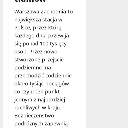
k
o
Warszawa Zachodnia to
b
największa stacja w
i
e
Polsce, przez którą
t
każdego dnia przewija
5
się ponad 100 tysięcy
0
+
osób. Przez nowo
stworzone przejście
4
podziemne ma
sierpnia
przechodzić codziennie
2026
około tysiąc pociągów,
co czyni ten punkt
jednym z najbardziej
ruchliwych w kraju.
Bezpieczeństwo
podróżnych zapewnią