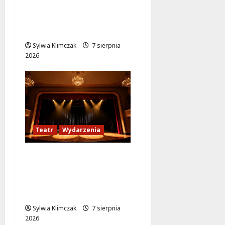
Jazzowe lato w
Warszawie pełne
koncertów na żywo
Sylwia Klimczak
7 sierpnia
2026
Teatr
Wydarzenia
Magiczne chwile z
teatrem: przygoda
gęsi i lisa na plaży w
Wawrze!
Sylwia Klimczak
7 sierpnia
2026