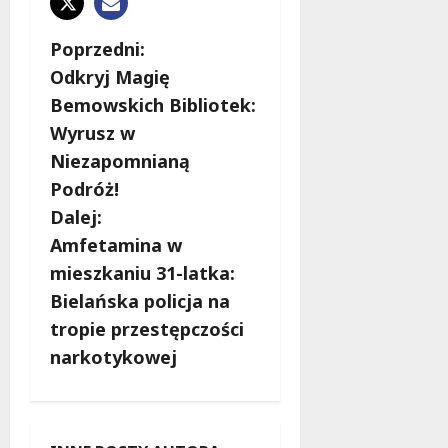
Z
Poprzedni:
Odkryj Magię
o
Bemowskich Bibliotek:
b
Wyrusz w
Niezapomnianą
a
Podróż!
c
Dalej:
Amfetamina w
z
mieszkaniu 31-latka:
w
Bielańska policja na
tropie przestępczości
p
narkotykowej
i
s