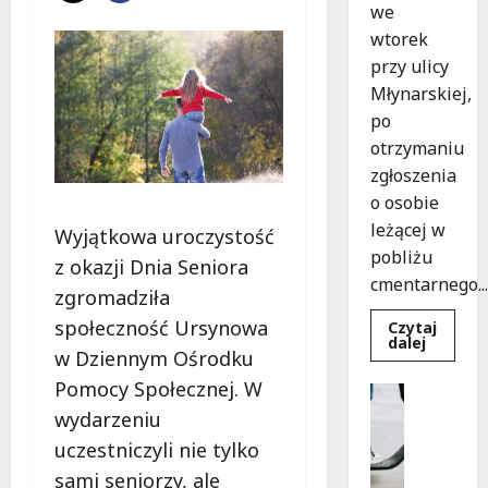
we
wtorek
przy ulicy
Młynarskiej,
po
otrzymaniu
zgłoszenia
o osobie
leżącej w
Wyjątkowa uroczystość
pobliżu
z okazji Dnia Seniora
cmentarnego...
zgromadziła
społeczność Ursynowa
Czytaj
Dowied
dalej
w Dziennym Ośrodku
się
więcej
Pomocy Społecznej. W
o
Uncatego
Zasypa
M
wydarzeniu
pod
cmenta
ł
uczestniczyli nie tylko
murem:
o
interwe
sami seniorzy, ale
służb
d