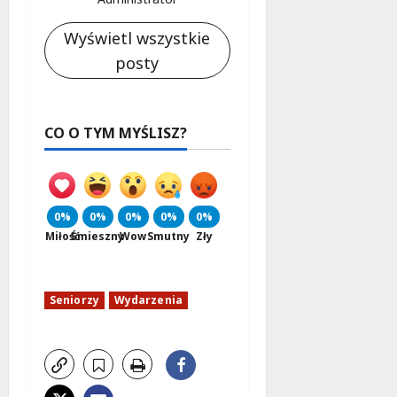
Wyświetl wszystkie
posty
CO O TYM MYŚLISZ?
0%
0%
0%
0%
0%
Miłość
Śmieszny
Wow
Smutny
Zły
Seniorzy
Wydarzenia