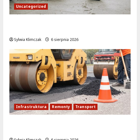
Uncategorized
Młodzi funkcjonariusze w akcji: jak
szkolenie zamieniło się w ratunek
Sylwia Klimczak
6 sierpnia 2026
Infrastruktura
Remonty
Transport
Nowe ścieżki dla pieszych i rowerzystów
na Moście Siekierkowskim!
Sylwia Klimczak
6 sierpnia 2026