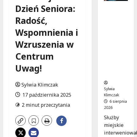
Dzień Seniora:
Zasypany
pod
Radość,
cmentar
nym
Wspomnienia i
murem:
interwen
Wzruszenia w
cja służb
Centrum
w
dramaty
Uwag!
cznej
sytuacji
Sylwia Klimczak
Sylwia
17 października 2025
Klimczak
6 sierpnia
2 minut przeczytania
2026
Służby
miejskie
interweniowa