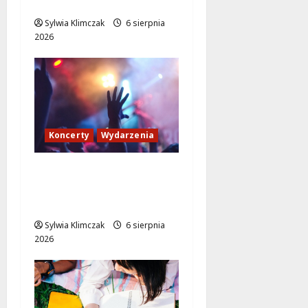
Warszawy!
Sylwia Klimczak
6 sierpnia
2026
Koncerty
Wydarzenia
Muzyczne Pożegnanie
Lata: Wilki i Grzegorz
Hyży w Wawrze!
Sylwia Klimczak
6 sierpnia
2026