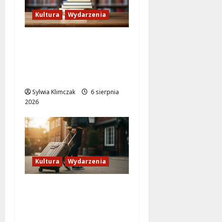
Kultura
Wydarzenia
Lato w Bibliotece
Nautilus: Magia,
Przygody i
Kreatywność dla Dzieci
Sylwia Klimczak
6 sierpnia
2026
Kultura
Wydarzenia
Odkryj Wawer:
Niezwykłe historie z
prawobrzeżnej