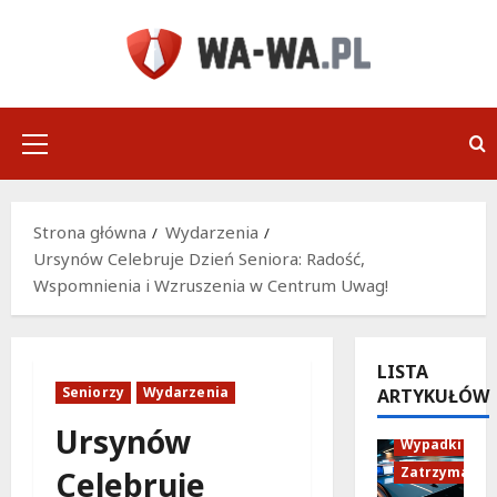
Przejdź
do
treści
Menu
główne
Strona główna
Wydarzenia
Ursynów Celebruje Dzień Seniora: Radość,
Wspomnienia i Wzruszenia w Centrum Uwag!
LISTA
Seniorzy
Wydarzenia
ARTYKUŁÓW
Policja
Ursynów
Wypadki
Zatrzymania
Celebruje