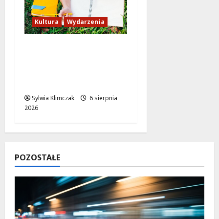
Kultura
Wydarzenia
Twórcze wsparcie dla
artystów w
Warszawie: stypendia
2027!
Sylwia Klimczak
6 sierpnia
2026
POZOSTAŁE