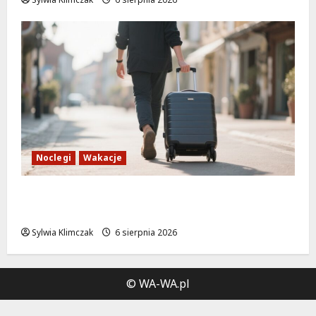
Noclegi
Wakacje
Warszawskie lato w atrakcyjnych cenach:
OSiR Polna zaprasza!
Sylwia Klimczak
6 sierpnia 2026
© WA-WA.pl