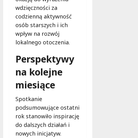
f
wdzięczności za
e
codzienną aktywność
r
u
osób starszych i ich
j
wpływ na rozwój
e
lokalnego otoczenia.
d
a
Perspektywy
r
m
na kolejne
o
w
miesiące
e
b
a
Spotkanie
d
podsumowujące ostatni
a
rok stanowiło inspirację
n
do dalszych działań i
i
a
nowych inicjatyw.