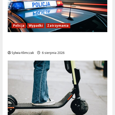
Policja
Wypadki
Zatrzymania
Zasypany pod cmentarnym murem:
interwencja służb w dramatycznej sytuacji
Sylwia Klimczak
6 sierpnia 2026