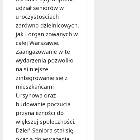
d
2026
i
udział seniorów w
ł
e
u
uroczystościach
:
g
zarówno dzielnicowych,
M
o
a
jak i organizowanych w
w
m
i
całej Warszawie.
m
e
Zaangażowanie w te
o
c
wydarzenia pozwoliło
b
z
u
na silniejsze
n
s
o
zintegrowanie się z
w
ś
mieszkańcami
U
c
Ursynowa oraz
r
i
s
budowanie poczucia
!
u
przynależności do
s
30
większej społeczności.
i
październi
e
Dzień Seniora stał się
2025
o
okazją do wyrażenia