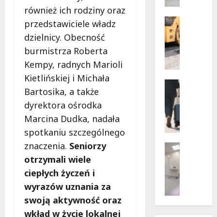
w
również ich rodziny oraz
dramaty
z
sytuacji
i
Infrastr
przedstawiciele władz
Remonty
f
dzielnicy. Obecność
Transpor
u
N
burmistrza Roberta
n
o
k
Kempy, radnych Marioli
w
c
Kietlińskiej i Michała
e
Noclegi
j
Bartosika, a także
ś
Wakacje
o
c
W
dyrektora ośrodka
n
i
a
a
Marcina Dudka, nadała
e
r
r
spotkaniu szczególnego
ż
s
i
k
znaczenia.
Seniorzy
z
Wsparcie
u
i
a
Zdrowie 
otrzymali wiele
s
B
d
w
z
ciepłych życzeń i
e
l
s
e
wyrazów uznania za
z
a
k
w
p
p
i
swoją aktywność oraz
a
ł
i
e
k
wkład w życie lokalnej