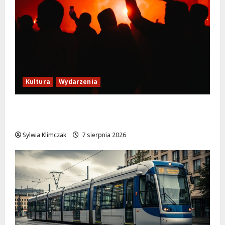
Kultura
Wydarzenia
Thriller pod gwiazdami: Plenerowy seans
„Wielkiego marszu” w Wilanowie!
Sylwia Klimczak
7 sierpnia 2026