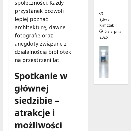
sierpnia
społeczności. Każdy
i
ców
T
2026
7
przystanek pozwoli
o
w
sierpnia
s
lepiej poznać
o
Sylwia
2026
k
j
Klimczak
architekturę, dawne
ó
a
5 sierpnia
fotografie oraz
w
2026
d
anegdoty związane z
r
r
Profilak
u
o
działalnością bibliotek
Zdrowie
s
g
na przestrzeni lat.
Z
z
a
a
a
d
Spotkanie w
d
w
o
b
l
z
głównej
a
i
d
j
p
r
siedzibie –
o
c
o
z
u
w
atrakcje i
d
2
i
r
0
a
możliwości
o
2
i