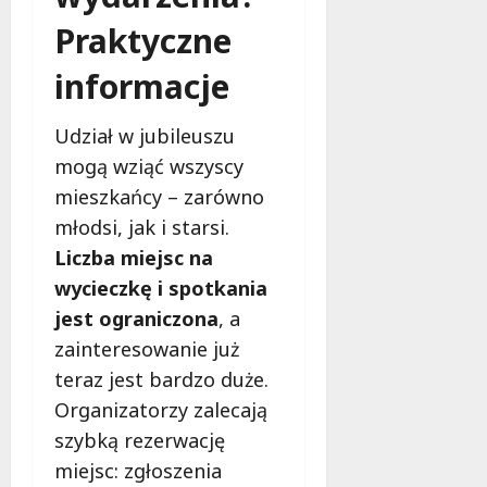
d
Praktyczne
l
a
informacje
k
o
b
Udział w jubileuszu
i
mogą wziąć wszyscy
e
mieszkańcy – zarówno
t
młodsi, jak i starsi.
5
0
Liczba miejsc na
+
wycieczkę i spotkania
jest ograniczona
, a
4
zainteresowanie już
sierpnia
2026
teraz jest bardzo duże.
Organizatorzy zalecają
szybką rezerwację
miejsc: zgłoszenia