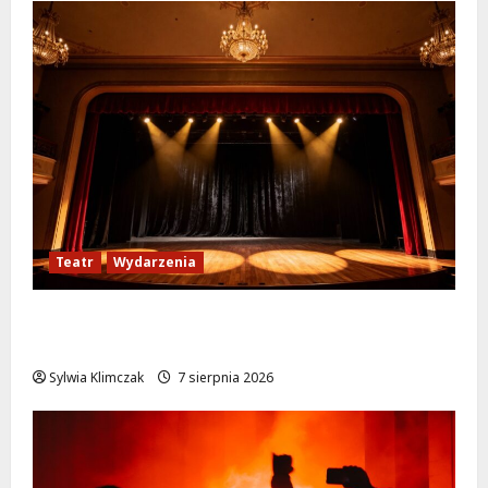
Teatr
Wydarzenia
Magiczne chwile z teatrem: przygoda gęsi i
lisa na plaży w Wawrze!
Sylwia Klimczak
7 sierpnia 2026