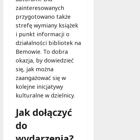
f
zainteresowanych
e
przygotowano także
r
strefę wymiany książek
u
j
i punkt informacji o
e
działalności bibliotek na
d
Bemowie. To dobra
a
okazja, by dowiedzieć
r
m
się, jak można
o
zaangażować się w
w
kolejne inicjatywy
e
kulturalne w dzielnicy.
b
a
d
Jak dołączyć
a
do
n
i
wydarzenia?
a