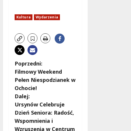
Kultura
Wydarzenia
Z
Poprzedni:
Filmowy Weekend
o
Pełen Niespodzianek w
b
Ochocie!
Dalej:
a
Ursynów Celebruje
c
Dzień Seniora: Radość,
Wspomnienia i
z
Wzruszenia w Centrum