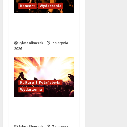
Koncert
Wydarzenia
Karpacka dzikość: Opa
Cupa w sercu
Ursynowa!
Sylwia Klimczak
7 sierpnia
2026
Kultura
Potańcówki
Wydarzenia
Bal w Wilanowie:
Przenieś się w czasie
do XIX wieku!
Sylwia Klimczak
7 sierpnia