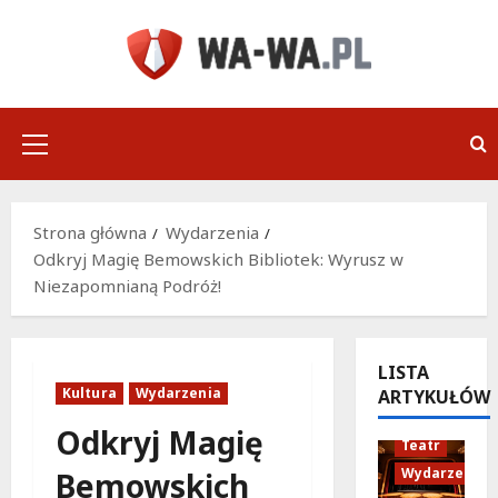
Przejdź
do
treści
Menu
główne
Strona główna
Wydarzenia
Odkryj Magię Bemowskich Bibliotek: Wyrusz w
Niezapomnianą Podróż!
LISTA
Kultura
Wydarzenia
ARTYKUŁÓW
Odkryj Magię
Teatr
Wydarzenia
Bemowskich