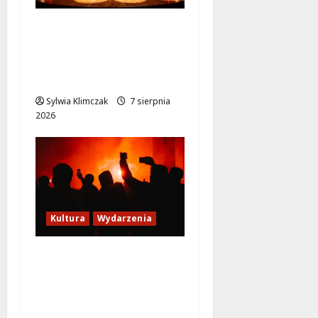
Magiczne chwile z
teatrem: przygoda
gęsi i lisa na plaży w
Wawrze!
Sylwia Klimczak
7 sierpnia
2026
Kultura
Wydarzenia
Thriller pod gwiazdami:
Plenerowy seans
„Wielkiego marszu” w
Wilanowie!