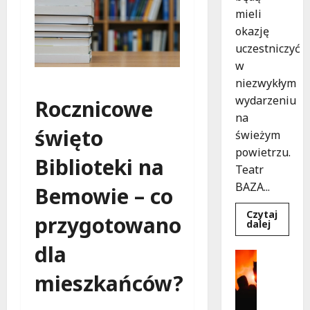
mieli
okazję
uczestniczyć
w
niezwykłym
wydarzeniu
Rocznicowe
na
święto
świeżym
powietrzu.
Biblioteki na
Teatr
BAZA...
Bemowie – co
Czytaj
przygotowano
Dowied
dalej
się
więcej
dla
o
Kultura
Magicz
Wydarzen
chwile
mieszkańców?
z
T
teatrem
h
przygo