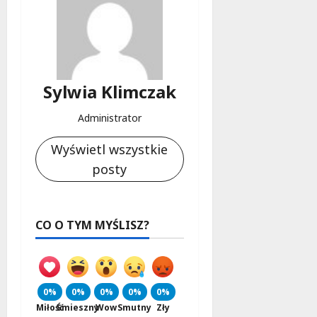
Sylwia Klimczak
Administrator
Wyświetl wszystkie
posty
CO O TYM MYŚLISZ?
0%
0%
0%
0%
0%
Miłość
Śmieszny
Wow
Smutny
Zły