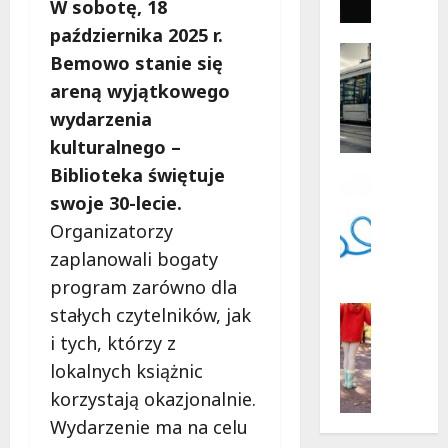
gęsi
r
W sobotę, 18
i
i
lisa
października 2025 r.
na
l
Historia
plaży
Bemowo stanie się
l
Transpor
w
Wawrze
areną wyjątkowego
Wydarzen
e
Z
r
wydarzenia
a
p
kulturalnego –
b
o
Biblioteka świętuje
y
d
Psycholo
t
Wsparcie
swoje 30-lecie.
g
k
B
w
Organizatorzy
o
e
i
zaplanowali bogaty
w
z
a
program zarówno dla
y
p
z
w
ł
Pieniądz
d
stałych czytelników, jak
r
a
Rodzina
a
i tych, którzy z
świadcze
o
t
m
lokalnych książnic
N
c
n
i
o
ł
e
korzystają okazjonalnie.
:
w
a
w
P
Wydarzenie ma na celu
e
w
s
l