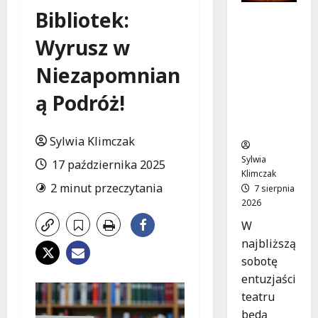
Bibliotek:
Magiczne
chwile z
Wyrusz w
teatrem:
przygoda
Niezapomnian
gęsi i lisa
na plaży
ą Podróż!
w
Wawrze!
Sylwia Klimczak
Sylwia
17 października 2025
Klimczak
2 minut przeczytania
7 sierpnia
2026
W
najbliższą
sobotę
entuzjaści
teatru
będą