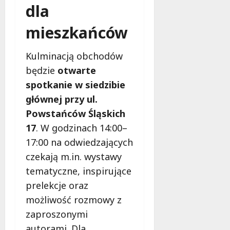
w
6
dla
d
i
!
ł
e
mieszkańców
u
:
g
7
M
sierpnia
o
Kulminacją obchodów
a
2026
w
będzie
otwarte
m
i
m
spotkanie w siedzibie
e
o
c
głównej przy ul.
b
z
Powstańców Śląskich
u
n
s
17
. W godzinach 14:00–
o
w
17:00 na odwiedzających
ś
U
c
czekają m.in. wystawy
r
i
tematyczne, inspirujące
s
!
u
prelekcje oraz
s
możliwość rozmowy z
30
i
październi
zaproszonymi
e
2025
autorami. Dla
o