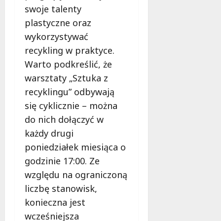
ł
swoje talenty
e
u
:
plastyczne oraz
g
M
o
wykorzystywać
a
w
recykling w praktyce.
m
i
Warto podkreślić, że
m
e
o
warsztaty „Sztuka z
c
b
z
recyklingu” odbywają
u
n
się cyklicznie – można
s
o
do nich dołączyć w
w
ś
U
każdy drugi
c
r
i
poniedziałek miesiąca o
s
!
godzinie 17:00. Ze
u
s
względu na ograniczoną
30
i
liczbę stanowisk,
październi
e
2025
konieczna jest
o
wcześniejsza
f