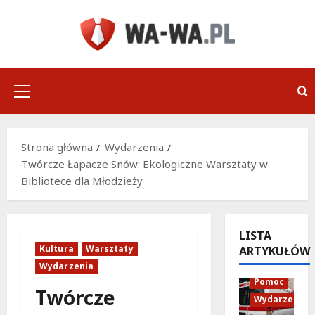
Przejdź
do
treści
Menu
główne
Strona główna
Wydarzenia
Twórcze Łapacze Snów: Ekologiczne Warsztaty w
Bibliotece dla Młodzieży
LISTA
Kultura
Warsztaty
ARTYKUŁÓW
Policja
Wydarzenia
Pomoc
Twórcze
Wydarzenia