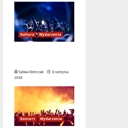
Kultura
Wydarzenia
Kino pod gwiazdami:
„Wielki Marty” na
leżakach w Wilanowie
Sylwia Klimczak
8 sierpnia
2026
Koncert
Wydarzenia