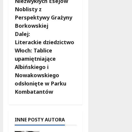
b
Niezwykłych Esejów
Noblisty z
a
Perspektywy Grażyny
c
Borkowskiej
Dalej:
z
Literackie dziedzictwo
w
Włoch: Tablice
upamiętniające
p
Albińskiego i
i
Nowakowskiego
odsłonięte w Parku
s
Kombatantów
y
INNE POSTY AUTORA