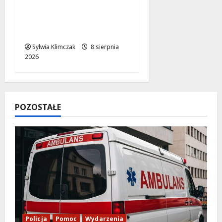
Literackie Skarby w
Czytelni Naukowej:
Odkryj Nowe Hity!
Sylwia Klimczak
8 sierpnia
2026
POZOSTAŁE
Policja
Pomoc
Wydarzenia