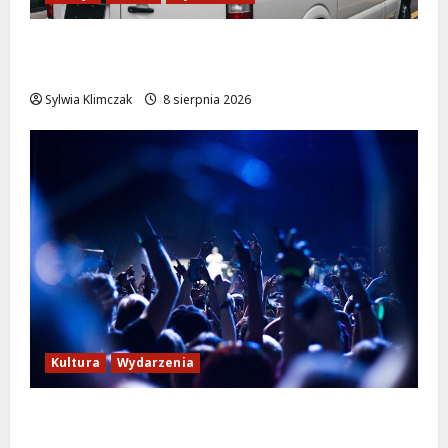
Szkolenie w akcji: Jak policjanci uratowali
życie w krytycznej sytuacji
Sylwia Klimczak
8 sierpnia 2026
Kultura
Wydarzenia
Kino pod gwiazdami: „Wielki Marty” na
leżakach w Wilanowie