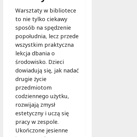
l
a
Warsztaty w bibliotece
k
to nie tylko ciekawy
o
sposób na spędzenie
b
i
popołudnia, lecz przede
e
wszystkim praktyczna
t
lekcja dbania o
5
środowisko. Dzieci
0
+
dowiadują się, jak nadać
drugie życie
4
przedmiotom
sierpnia
codziennego użytku,
2026
rozwijają zmysł
estetyczny i uczą się
pracy w zespole.
Ukończone jesienne