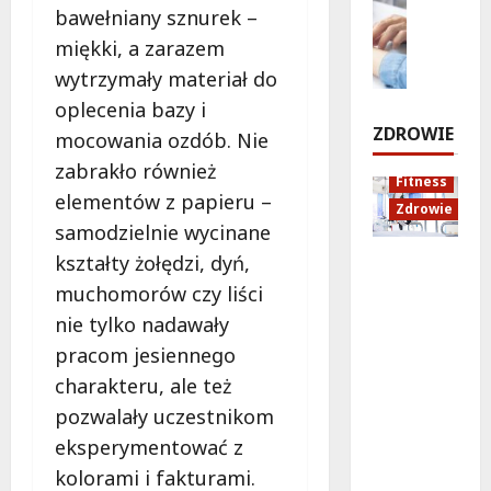
c
ó
a
bawełniany sznurek –
p
Zdrowie
h
ż
n
r
miękki, a zarazem
E
u
e
o
z
d
i
d
wytrzymały materiał do
w
e
u
d
o
i
oplecenia bazy i
j
k
ź
Z
e
ZDROWIE
mocowania ozdób. Nie
e
a
w
a
z
c
zabrakło również
i
m
8
Fitness
d
j
ę
o
elementów z papieru –
sierpnia
Zdrowie
n
a
k
ś
2026
samodzielnie wycinane
a
z
ó
c
kształty żołędzi, dyń,
!
Rozciąga
d
w
i
nie:
r
w
muchomorów czy liści
a
Sekret
o
B
8
i
nie tylko nadawały
lepszej
sierpnia
w
i
K
pracom jesiennego
2026
regenera
o
a
r
charakteru, ale też
cji i
t
ł
a
samopoc
n
o
k
pozwalały uczestnikom
zucia
a
ł
o
eksperymentować z
mieszkań
:
ę
w
kolorami i fakturami.
ców
T
c
a