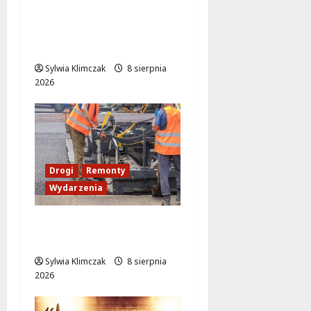
Muzyczny Stand Up:
Wieczór pełen śmiechu
i dźwięków w Białołęce
Sylwia Klimczak
8 sierpnia
2026
Drogi
Remonty
Wydarzenia
Ursynów odżywa! Aleja
KEN znów przejezdna!
Sylwia Klimczak
8 sierpnia
2026