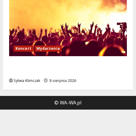
Koncert
Wydarzenia
Muzyczny Stand Up: Wieczór pełen śmiechu
i dźwięków w Białołęce
Sylwia Klimczak
8 sierpnia 2026
© WA-WA.pl