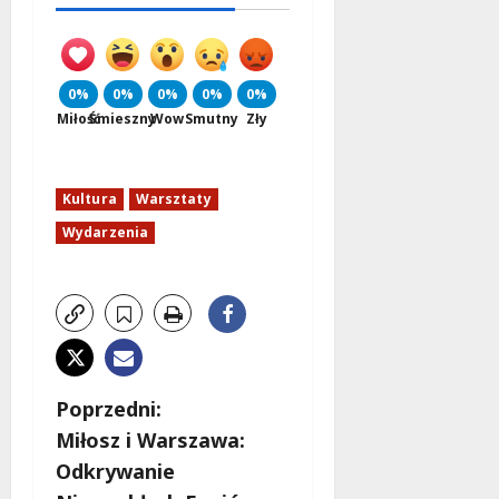
0%
0%
0%
0%
0%
Miłość
Śmieszny
Wow
Smutny
Zły
Kultura
Warsztaty
Wydarzenia
Z
Poprzedni:
Miłosz i Warszawa:
o
Odkrywanie