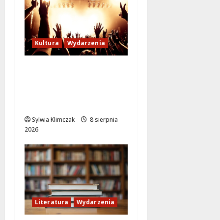
Kultura
Wydarzenia
Letni wieczór z włoską
komedią „Follemente”:
miłość i śmiech na
ekranie!
Sylwia Klimczak
8 sierpnia
2026
Literatura
Wydarzenia