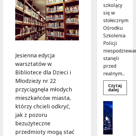
szkolący
się w
stołecznym
Ośrodku
Szkolenia
Policji
niespodziewa
Jesienna edycja
stanęli
warsztatów w
przed
Bibliotece dla Dzieci i
realnym...
Młodzieży nr 22
Czytaj
przyciągnęła młodych
Dowied
dalej
się
mieszkańców miasta,
więcej
o
Kultura
którzy chcieli odkryć,
Szkolen
Wydarzen
w
jak z pozoru
akcji:
K
Jak
i
bezużyteczne
policjan
uratowa
n
przedmioty mogą stać
życie
o