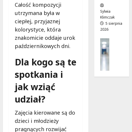
w
Całość kompozycji
e
!
o
Sylwia
utrzymana była w
j
Klimczak
8
8
ciepłej, przyjaznej
a
5 sierpnia
sierpnia
sierpnia
kolorystyce, która
2026
d
2026
2026
r
znakomicie oddaje urok
Profilak
o
październikowych dni.
Zdrowie
g
Z
a
Dla kogo są te
a
d
d
o
spotkania i
b
z
a
d
jak wziąć
j
r
o
o
udział?
z
w
d
i
Zajęcia kierowane są do
r
a
o
dzieci i młodzieży
i
w
d
pragnących rozwijać
i