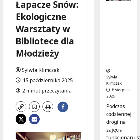
Łapacze Snów:
Szkolenie
Ekologiczne
w akcji:
Jak
Warsztaty w
policjanci
uratowal
Bibliotece dla
i życie w
krytyczn
Młodzieży
ej
sytuacji
Sylwia Klimczak
Sylwia
15 października 2025
Klimczak
8 sierpnia
2 minut przeczytania
2026
Podczas
codziennej
drogi na
zajęcia
funkcjonarius