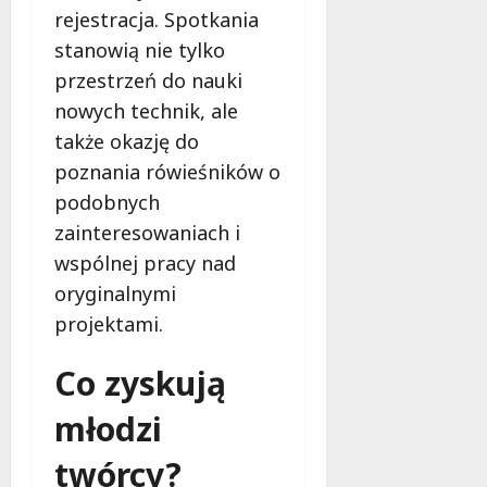
e
rejestracja. Spotkania
r
stanowią nie tylko
u
przestrzeń do nauki
j
nowych technik, ale
e
d
także okazję do
a
poznania rówieśników o
r
podobnych
m
o
zainteresowaniach i
w
wspólnej pracy nad
e
oryginalnymi
b
projektami.
a
d
Co zyskują
a
n
młodzi
i
a
twórcy?
d