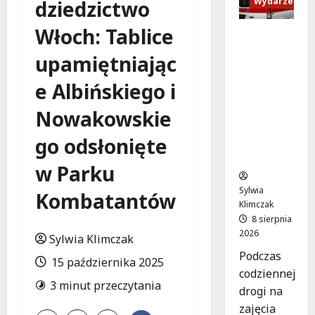
Wydarzenia
dziedzictwo
Włoch: Tablice
Szkolenie
w akcji:
upamiętniając
Jak
policjanci
e Albińskiego i
uratowal
i życie w
Nowakowskie
krytyczn
go odsłonięte
ej
sytuacji
w Parku
Sylwia
Kombatantów
Klimczak
8 sierpnia
2026
Sylwia Klimczak
Podczas
15 października 2025
codziennej
3 minut przeczytania
drogi na
zajęcia