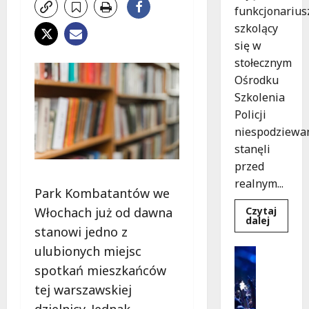
funkcjonarius
szkolący
się w
stołecznym
Ośrodku
Szkolenia
Policji
niespodziewa
stanęli
przed
realnym...
Park Kombatantów we
Czytaj
Włochach już od dawna
Dowied
dalej
się
stanowi jedno z
więcej
o
ulubionych miejsc
Kultura
Szkolen
Wydarzen
w
spotkań mieszkańców
akcji:
K
Jak
tej warszawskiej
i
policjan
uratowa