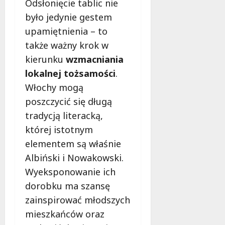
Odsłonięcie tablic nie
f
było jedynie gestem
e
r
upamiętnienia – to
u
także ważny krok w
j
kierunku
wzmacniania
e
lokalnej tożsamości
.
d
a
Włochy mogą
r
poszczycić się długą
m
tradycją literacką,
o
której istotnym
w
e
elementem są właśnie
b
Albiński i Nowakowski.
a
Wyeksponowanie ich
d
a
dorobku ma szansę
n
zainspirować młodszych
i
mieszkańców oraz
a