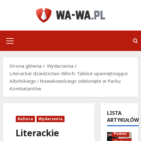
Przejdź
do
treści
Menu
główne
Strona główna
Wydarzenia
Literackie dziedzictwo Włoch: Tablice upamiętniające
Albińskiego i Nowakowskiego odsłonięte w Parku
Kombatantów
LISTA
Kultura
Wydarzenia
ARTYKUŁÓW
Policja
Literackie
Pomoc