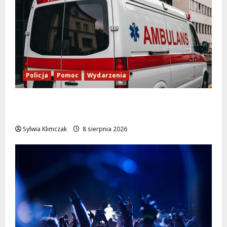
Policja
Pomoc
Wydarzenia
Szkolenie w akcji: Jak policjanci uratowali
życie w krytycznej sytuacji
Sylwia Klimczak
8 sierpnia 2026