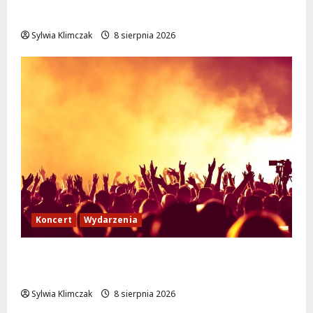
podróże do Zamościa i Krakowa!
Sylwia Klimczak
8 sierpnia 2026
Koncert
Wydarzenia
Muzyczny Stand Up: Wieczór pełen śmiechu
i dźwięków w Białołęce
Sylwia Klimczak
8 sierpnia 2026