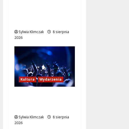
Szkolenie w akcji: Jak
policjanci uratowali
życie w krytycznej
sytuacji
Sylwia Klimczak
8 sierpnia
2026
Kultura
Wydarzenia
Kino pod gwiazdami:
„Wielki Marty” na
leżakach w Wilanowie
Sylwia Klimczak
8 sierpnia
2026