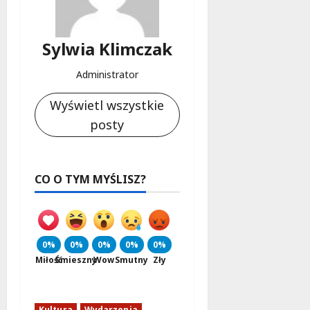
Sylwia Klimczak
Administrator
Wyświetl wszystkie
posty
CO O TYM MYŚLISZ?
0%
0%
0%
0%
0%
Miłość
Śmieszny
Wow
Smutny
Zły
Kultura
Wydarzenia