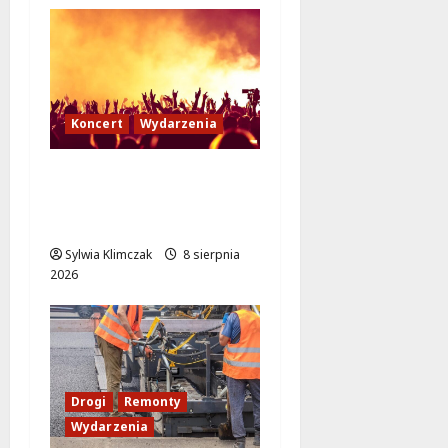
Koncert
Wydarzenia
Muzyczny Stand Up:
Wieczór pełen śmiechu
i dźwięków w Białołęce
Sylwia Klimczak
8 sierpnia
2026
Drogi
Remonty
Wydarzenia