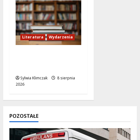
Literatura
Wydarzenia
Literackie Skarby w
Czytelni Naukowej:
Odkryj Nowe Hity!
Sylwia Klimczak
8 sierpnia
2026
POZOSTAŁE