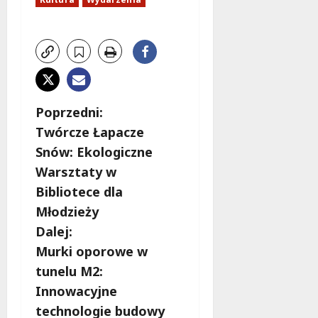
Z
Poprzedni:
Twórcze Łapacze
o
Snów: Ekologiczne
b
Warsztaty w
Bibliotece dla
a
Młodzieży
c
Dalej:
Murki oporowe w
z
tunelu M2:
w
Innowacyjne
technologie budowy