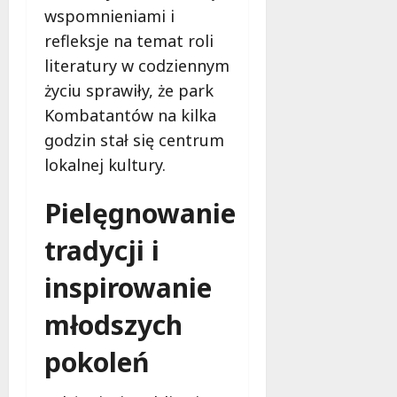
w
d
wspomnieniami i
i
ł
refleksje na temat roli
e
u
:
literatury w codziennym
g
M
o
życiu sprawiły, że park
a
w
Kombatantów na kilka
m
i
m
godzin stał się centrum
e
o
c
lokalnej kultury.
b
z
u
n
Pielęgnowanie
s
o
w
ś
tradycji i
U
c
r
inspirowanie
i
s
!
u
młodszych
s
30
i
pokoleń
październi
e
2025
o