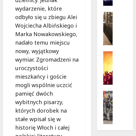
dzielnicy. Jednak
n
życie
o
w
wydarzenie, które
krytycz
p
Seniorzy
sytuacji
odbyło się u zbiegu Alei
o
Wycieczk
Wojciecha Albińskiego i
B
d
i
Marka Nowakowskiego,
g
a
w
nadało temu miejscu
ł
i
nowy, wyjątkowy
o
a
Koncert
wymiar. Zgromadzeni na
ł
Wydarzen
z
M
ę
d
uroczystości
u
k
a
mieszkańcy i goście
z
a
m
mogli wspólnie uczcić
y
z
i
c
pamięć dwóch
a
Drogi
:
z
Remonty
p
„
wybitnych pisarzy,
Wydarzen
n
r
W
których dorobek na
U
y
a
i
r
stałe wpisał się w
S
s
e
s
t
z
historię Włoch i całej
l
y
a
a
k