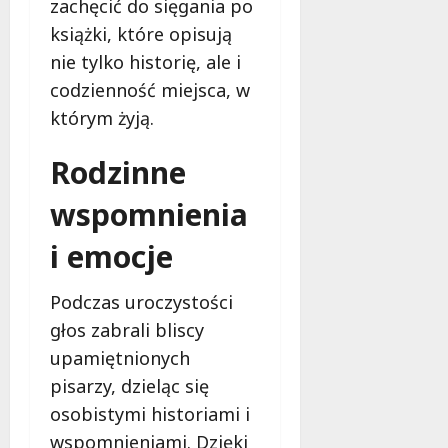
zachęcić do sięgania po
d
l
książki, które opisują
a
nie tylko historię, ale i
k
codzienność miejsca, w
o
którym żyją.
b
i
e
Rodzinne
t
wspomnienia
5
0
i emocje
+
4
Podczas uroczystości
sierpnia
głos zabrali bliscy
2026
upamiętnionych
pisarzy, dzieląc się
osobistymi historiami i
wspomnieniami. Dzięki