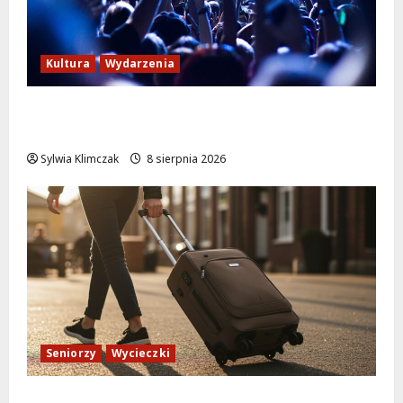
Kultura
Wydarzenia
Kino pod gwiazdami: „Wielki Marty” na
leżakach w Wilanowie
Sylwia Klimczak
8 sierpnia 2026
Seniorzy
Wycieczki
Białołęka zaprasza seniorów na darmowe