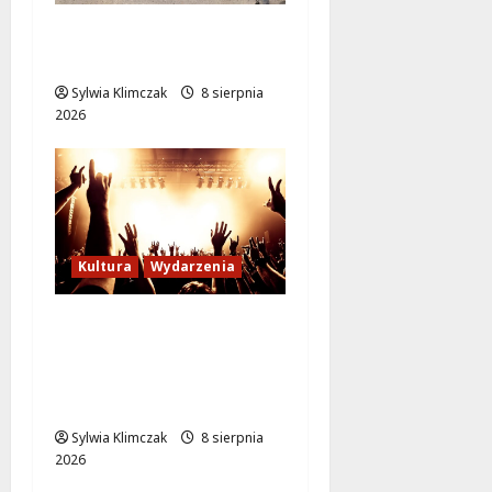
Ursynów odżywa! Aleja
KEN znów przejezdna!
Sylwia Klimczak
8 sierpnia
2026
Kultura
Wydarzenia
Letni wieczór z włoską
komedią „Follemente”:
miłość i śmiech na
ekranie!
Sylwia Klimczak
8 sierpnia
2026