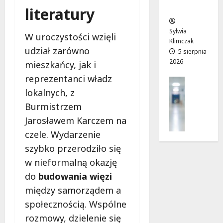
ców
T
c
literatury
a
w
e
!
o
Sylwia
W uroczystości wzięli
j
Klimczak
8
8
udział zarówno
a
5 sierpnia
sierpnia
sierpnia
2026
d
2026
mieszkańcy, jak i
2026
r
reprezentanci władz
Profilak
o
Zdrowie
lokalnych, z
g
Z
Burmistrzem
a
a
d
Jarosławem Karczem na
d
o
czele. Wydarzenie
b
z
a
szybko przerodziło się
d
j
r
w nieformalną okazję
o
o
do
budowania więzi
z
w
między samorządem a
d
i
r
społecznością. Wspólne
a
o
i
rozmowy, dzielenie się