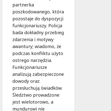
d
2026
partnerka
i
ł
e
poszkodowanego, która
u
:
g
pozostaje do dyspozycji
M
o
funkcjonariuszy. Policja
a
w
m
bada dokładny przebieg
i
m
e
zdarzenia i motywy
o
c
awantury; wiadomo, że
b
z
podczas konfliktu użyto
u
n
s
ostrego narzędzia.
o
w
ś
Funkcjonariusze
U
c
analizują zabezpieczone
r
i
dowody oraz
s
!
u
przesłuchują świadków.
s
Śledztwo prowadzone
30
i
październi
jest wielotorowo, a
e
2025
o
mundurowi nie