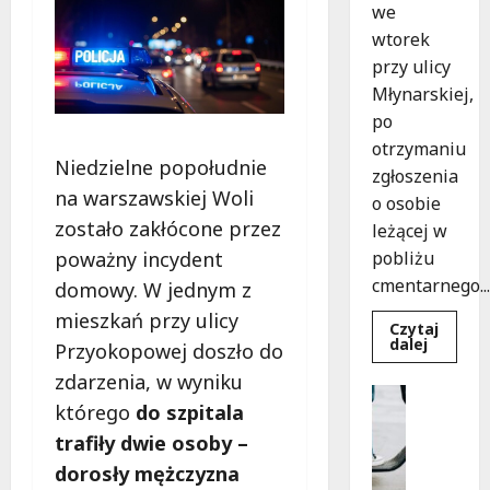
we
wtorek
przy ulicy
Młynarskiej,
po
otrzymaniu
Niedzielne popołudnie
zgłoszenia
na warszawskiej Woli
o osobie
zostało zakłócone przez
leżącej w
poważny incydent
pobliżu
cmentarnego...
domowy. W jednym z
mieszkań przy ulicy
Czytaj
Dowied
dalej
Przyokopowej doszło do
się
więcej
zdarzenia, w wyniku
o
Uncatego
Zasypa
którego
do szpitala
M
pod
cmenta
trafiły dwie osoby –
ł
murem:
o
interwe
dorosły mężczyzna
służb
d