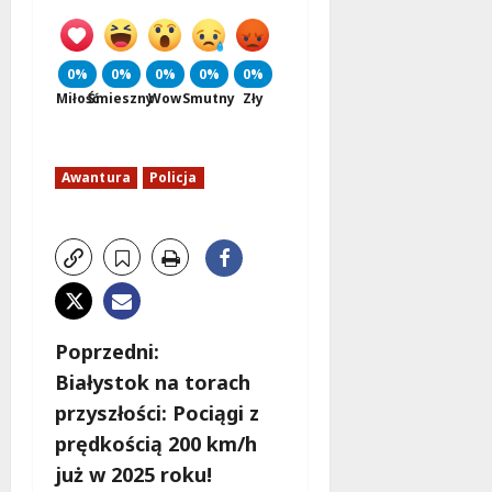
0%
0%
0%
0%
0%
Miłość
Śmieszny
Wow
Smutny
Zły
Awantura
Policja
Z
Poprzedni:
Białystok na torach
o
przyszłości: Pociągi z
b
prędkością 200 km/h
już w 2025 roku!