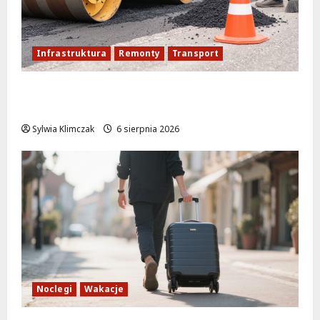
Infrastruktura
Remonty
Transport
Nowe ścieżki dla pieszych i rowerzystów
na Moście Siekierkowskim!
Sylwia Klimczak
6 sierpnia 2026
Noclegi
Wakacje