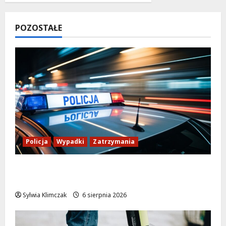
POZOSTAŁE
Policja
Wypadki
Zatrzymania
Zasypany pod cmentarnym murem:
interwencja służb w dramatycznej sytuacji
Sylwia Klimczak
6 sierpnia 2026