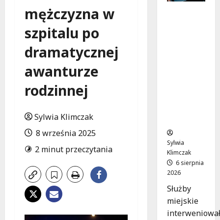
mężczyzna w
Zasypany
pod
szpitalu po
cmentar
nym
dramatycznej
murem:
interwen
awanturze
cja służb
rodzinnej
w
dramaty
cznej
Sylwia Klimczak
sytuacji
8 września 2025
Sylwia
2 minut przeczytania
Klimczak
6 sierpnia
2026
Służby
miejskie
interweniowa