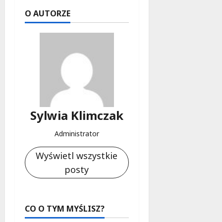
d
l
O AUTORZE
a
k
o
b
i
e
t
5
0
Sylwia Klimczak
+
Administrator
4
Wyświetl wszystkie
sierpnia
2026
posty
CO O TYM MYŚLISZ?