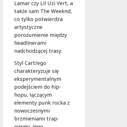
Lamar czy Lil Uzi Vert, a
f
także sam The Weeknd,
e
r
co tylko potwierdza
u
artystyczne
j
porozumienie między
e
headlinerami
d
a
nadchodzącej trasy.
r
m
Styl Carti’ego
o
charakteryzuje się
w
eksperymentalnym
e
b
podejściem do hip-
a
hopu, łączącym
d
elementy punk rocka z
a
nowoczesnymi
n
i
brzmieniami trap-
a
owymi. Jego