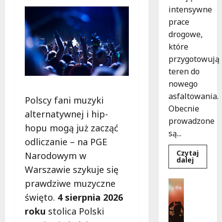
intensywne
prace
drogowe,
które
przygotowują
teren do
nowego
asfaltowania.
Polscy fani muzyki
Obecnie
alternatywnej i hip-
prowadzone
hopu mogą już zacząć
są...
odliczanie – na PGE
Czytaj
Narodowym w
Dowied
dalej
się
Warszawie szykuje się
więcej
o
prawdziwe muzyczne
Festiwal
Nowe
Muzyka
zasady
święto.
4 sierpnia 2026
ruchu
Wydarzen
na
roku
stolica Polski
J
Wisłost
w