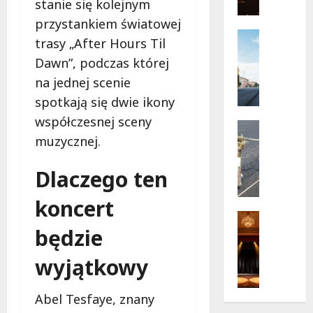
a
stanie się kolejnym
Bielana
z
od
przystankiem światowej
9
z
Infrastr
sierpnia
trasy „After Hours Til
o
Remonty
Dawn”, podczas której
w
R
e
e
na jednej scenie
l
w
spotkają się dwie ikony
a
o
współczesnej sceny
t
l
Drogi
o
u
Remonty
muzycznej.
U
w
c
l
W
j
Dlaczego ten
i
a
a
c
r
n
koncert
a
s
a
Teatr
K
Wydarzen
będzie
z
u
M
u
a
l
a
wyjątkowy
b
w
i
g
a
i
c
i
ń
e
y
Abel Tesfaye, znany
c
s
p
O