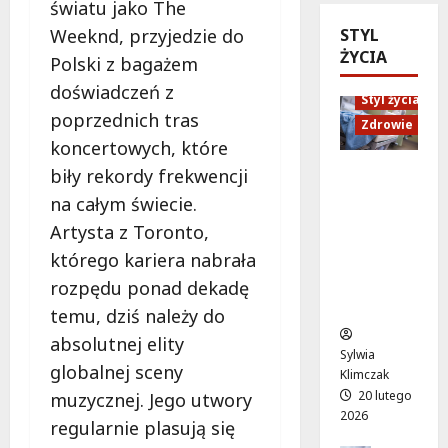
światu jako The
z
k
e
k
STYL
n
Weeknd, przyjedzie do
a
ł
r
ŻYCIA
e
w
n
ą
Polski z bagażem
c
n
e
g
doświadczeń z
h
Styl życia
o
k
:
poprzednich tras
w
w
o
P
Zdrowie
i
e
koncertowych, które
n
r
l
j
c
z
biły rekordy frekwencji
Ruch,
e
o
e
e
dieta i
na całym świecie.
z
d
r
b
nawodni
Artysta z Toronto,
t
s
t
u
enie:
e
ł
ó
d
którego kariera nabrała
Sekrety
a
o
w
o
zdroweg
rozpędu ponad dekadę
t
n
n
w
o życia
temu, dziś należy do
r
i
a
a
e
absolutnej elity
e
ż
j
Sylwia
m
:
y
u
globalnej sceny
Klimczak
:
r
w
ż
20 lutego
muzycznej. Jego utwory
p
e
o
w
2026
regularnie plasują się
r
m
d