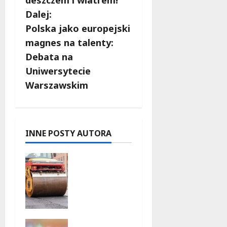
b
deszczem i wiatrem!
Dalej:
a
Polska jako europejski
c
magnes na talenty:
Debata na
z
Uniwersytecie
w
Warszawskim
p
i
INNE POSTY AUTORA
s
Nowe
y
zasady
ruchu na
Wisłostra
dzie w
Bielanach
Jazzowe
od 9