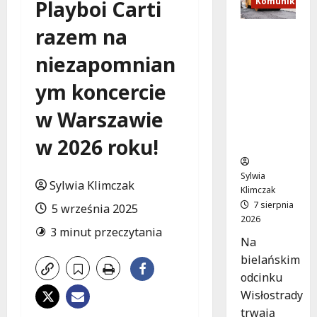
Komunikacja
Playboi Carti
razem na
Nowe
zasady
niezapomnian
ruchu na
Wisłostra
ym koncercie
dzie w
Bielanac
w Warszawie
h od 9
w 2026 roku!
sierpnia
Sylwia
Sylwia Klimczak
Klimczak
7 sierpnia
5 września 2025
2026
3 minut przeczytania
Na
bielańskim
odcinku
Wisłostrady
trwają