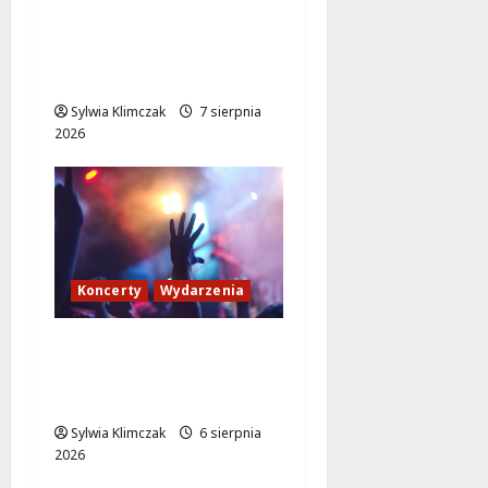
Muzyczne Wydarzenie,
Które Zmieni Twoje
Lato
Sylwia Klimczak
7 sierpnia
2026
Koncerty
Wydarzenia
Muzyczne Pożegnanie
Lata: Wilki i Grzegorz
Hyży w Wawrze!
Sylwia Klimczak
6 sierpnia
2026