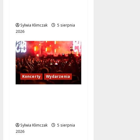
Jazzowy wieczór z
Karoliną Błachnią w
Aninie!
Sylwia Klimczak
5 sierpnia
2026
Koncerty
Wydarzenia
Jak dotrzeć na koncert
The Weeknd na PGE
Narodowym? Sprawdź
transport!
Sylwia Klimczak
5 sierpnia
2026