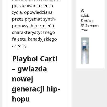
ców
y
T
ł
poszukiwaniu sensu
w
w
e
życia, opowiedziana
W
o
k
Sylwia
przez pryzmat synth-
a
j
!
Klimczak
popowych brzmień i
w
a
5 sierpnia
2026
r
d
charakterystycznego
7
z
r
sierpnia
falsetu kanadyjskiego
Profilak
e
o
2026
Zdrowie
artysty.
!
g
Z
a
a
Playboi Carti
d
7
d
o
sierpnia
b
– gwiazda
z
2026
a
d
nowej
j
r
o
o
generacji hip-
z
w
d
i
hopu
r
a
o
i