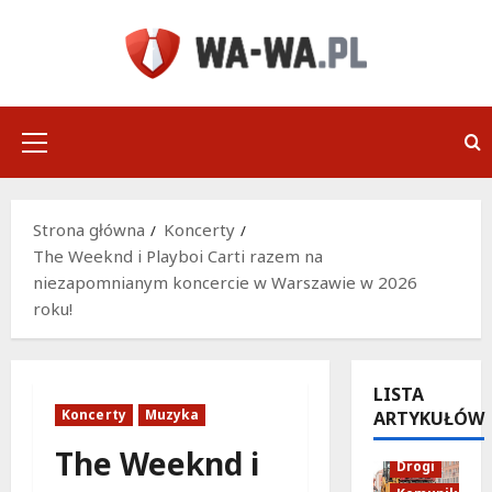
Przejdź
do
treści
Menu
główne
Strona główna
Koncerty
The Weeknd i Playboi Carti razem na
niezapomnianym koncercie w Warszawie w 2026
roku!
LISTA
Koncerty
Muzyka
ARTYKUŁÓW
The Weeknd i
Drogi