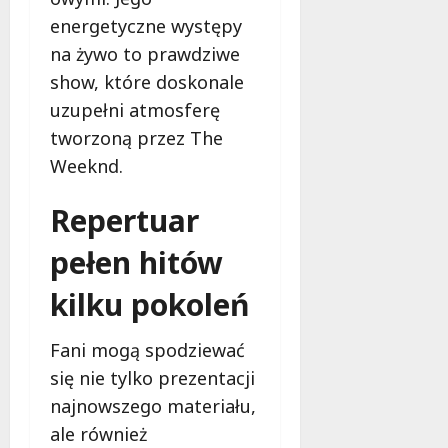
d
energetyczne występy
l
na żywo to prawdziwe
a
k
show, które doskonale
o
uzupełni atmosferę
b
tworzoną przez The
i
e
Weeknd.
t
5
Repertuar
0
+
pełen hitów
kilku pokoleń
4
sierpnia
2026
Fani mogą spodziewać
się nie tylko prezentacji
najnowszego materiału,
ale również