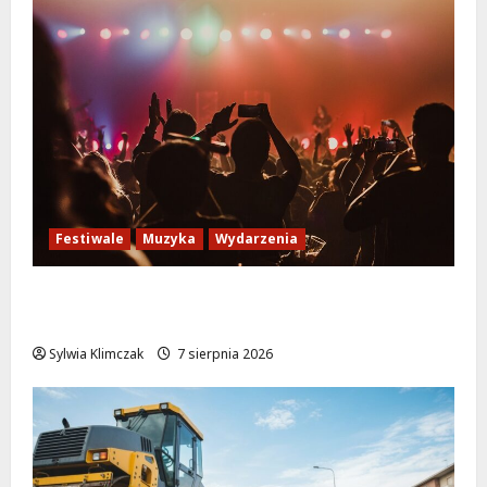
Festiwale
Muzyka
Wydarzenia
Jazzowe lato w Warszawie pełne
koncertów na żywo
Sylwia Klimczak
7 sierpnia 2026