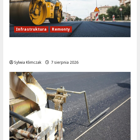
Infrastruktura
Remonty
Rewolucja na ulicy Okrąg: Przebudowa już
w drodze!
Sylwia Klimczak
7 sierpnia 2026