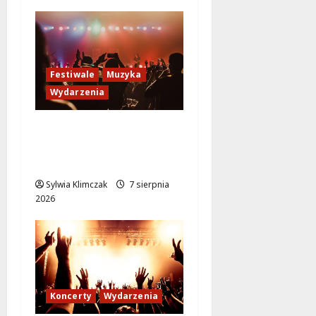
2026
Festiwale
Muzyka
Wydarzenia
Jazzowe lato w
Warszawie pełne
koncertów na żywo
Sylwia Klimczak
7 sierpnia
2026
Koncerty
Wydarzenia