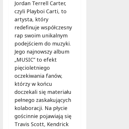
w
Jordan Terrell Carter,
d
i
ł
czyli Playboi Carti, to
e
u
artysta, który
:
g
M
redefinuje współczesny
o
a
w
rap swoim unikalnym
m
i
podejściem do muzyki.
m
e
Jego najnowszy album
o
c
b
„MUSIC” to efekt
z
u
n
pięcioletniego
s
o
oczekiwania fanów,
w
ś
którzy w końcu
U
c
r
doczekali się materiału
i
s
!
pełnego zaskakujących
u
kolaboracji. Na płycie
s
30
i
gościnnie pojawiają się
październi
e
Travis Scott, Kendrick
2025
o