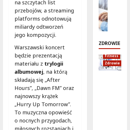
z
o
na szczytach list
Edukacja
r
7
y
Styl życi
n
o
sierpnia
przebojów, a streaming
Zdrowie
g
t
2026
d
platforms odnotowują
o
E
s
z
miliardy odtworzeń
d
d
t
e
a
u
a
!
jego kompozycji.
g
k
r
ZDROWIE
ę
a
t
Warszawski koncert
7
s
c
u
sierpnia
będzie prezentacją
Fitness
i
j
j
2026
materiału z
trylogii
Zdrowie
i
a
e
albumowej
, na którą
l
z
w
Rozciąga
i
d
p
składają się „After
nie:
s
r
o
Hours”, „Dawn FM” oraz
Sekret
a
o
n
najnowszy krążek
lepszej
n
w
i
regenera
a
o
„Hurry Up Tomorrow”.
e
cji i
p
t
d
To muzyczna opowieść
samopoc
l
n
z
o nocnych przygodach,
zucia
a
a
i
miłosnych rozstaniach i
mieszkań
ż
:
a