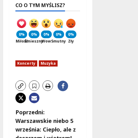
CO O TYM MYŚLISZ?
0%
0%
0%
0%
0%
Miłość
Śmieszny
Wow
Smutny
Zły
Koncerty
Muzyka
Z
Poprzedni:
Warszawskie niebo 5
o
września: Ciepło, ale z