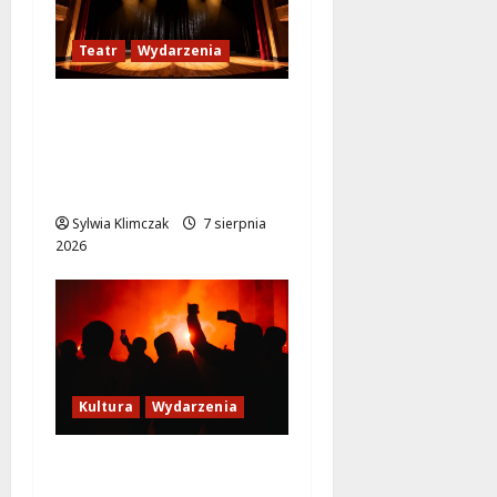
Teatr
Wydarzenia
Magiczne chwile z
teatrem: przygoda
gęsi i lisa na plaży w
Wawrze!
Sylwia Klimczak
7 sierpnia
2026
Kultura
Wydarzenia
Thriller pod gwiazdami:
Plenerowy seans