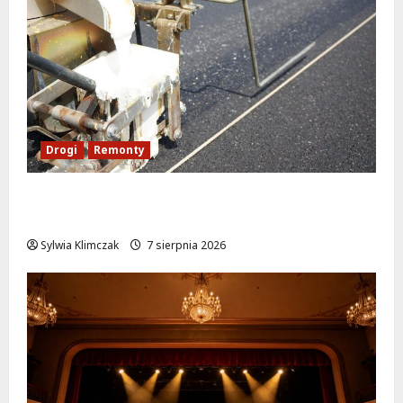
Drogi
Remonty
Ulica Kubańska w nowej odsłonie: remont
startuje w poniedziałek!
Sylwia Klimczak
7 sierpnia 2026