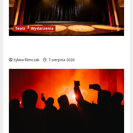
Teatr
Wydarzenia
Magiczne chwile z teatrem: przygoda gęsi i
lisa na plaży w Wawrze!
Sylwia Klimczak
7 sierpnia 2026