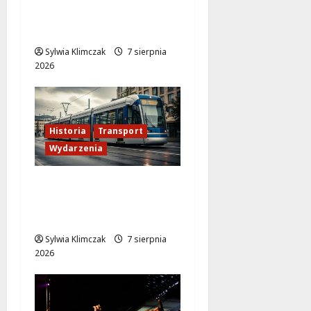
„Wielkiego marszu” w
Wilanowie!
Sylwia Klimczak
7 sierpnia
2026
Historia
Transport
Wydarzenia
Zabytkowy wrocławski
tramwaj zaskakuje
Warszawę!
Sylwia Klimczak
7 sierpnia
2026