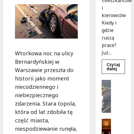
mieszkańców
i
kierowców
Kiedy i
gdzie
ruszą
prace?
Już...
Wtorkowa noc na ulicy
Bernardyńskiej w
Czytaj
Dowied
dalej
Warszawie przeszła do
się
więcej
historii jako moment
o
Drogi
Rewoluc
niecodziennego i
Remonty
na
ulicy
U
niebezpiecznego
Okrąg:
l
Przebu
zdarzenia. Stara topola,
już
i
w
która od lat zdobiła tę
c
drodze!
część miasta,
a
Teatr
K
Wydarzen
niespodziewanie runęła,
M
u