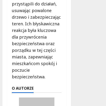
o
przystąpili do działań,
a
w
usuwając powalone
m
i
m
drzewo i zabezpieczając
e
o
c
teren. Ich błyskawiczna
b
z
reakcja była kluczowa
u
n
s
dla przywrócenia
o
w
ś
bezpieczeństwa oraz
U
c
porządku w tej części
r
i
miasta, zapewniając
s
!
u
mieszkańcom spokój i
s
poczucie
30
i
październi
bezpieczeństwa.
e
2025
o
O AUTORZE
f
e
r
u