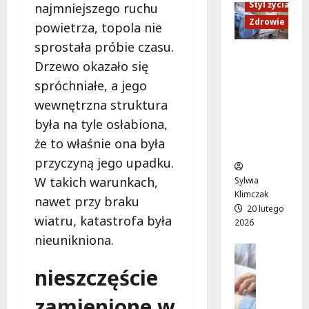
y
Styl życia
z
najmniejszego ruchu
m
:
w
d
:
Zdrowie
r
powietrza, topola nie
r
a
p
e
sprostała próbie czasu.
o
m
r
m
Ruch,
c
Drzewo okazało się
i
z
o
dieta i
ł
:
y
spróchniałe, a jego
n
nawodni
a
P
g
t
enie:
wewnętrzna struktura
w
l
o
s
Sekrety
była na tyle osłabiona,
s
e
d
t
zdroweg
k
że to właśnie ona była
n
a
a
o życia
i
e
g
r
przyczyną jego upadku.
t
r
ę
t
W takich warunkach,
Sylwia
r
o
s
u
Klimczak
nawet przy braku
a
w
i
j
20 lutego
m
y
wiatru, katastrofa była
i
e
2026
w
s
l
w
nieunikniona.
a
e
Edukacja
i
p
j
Styl życi
a
s
o
nieszczęście
z
Zdrowie
n
a
n
a
E
s
n
i
zamienione w
s