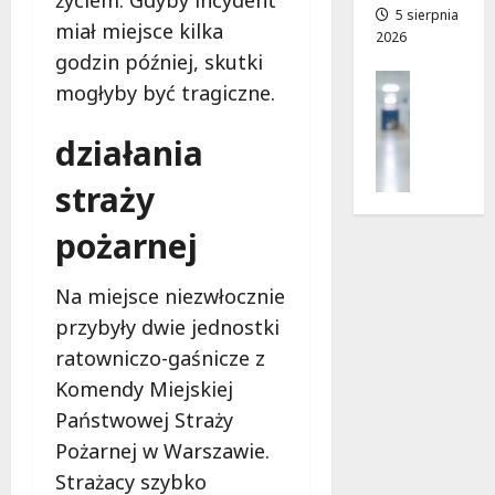
a
5 sierpnia
a
miał miejsce kilka
2026
d
n
godzin później, skutki
r
o
Profilak
o
w
mogłyby być tragiczne.
Zdrowie
g
i
Z
a
e
działania
a
d
!
d
o
straży
b
z
7
a
d
pożarnej
sierpnia
j
r
2026
o
o
Na miejsce niezwłocznie
z
w
d
przybyły dwie jednostki
i
r
a
ratowniczo-gaśnicze z
o
i
Komendy Miejskiej
w
d
Państwowej Straży
i
ł
e
Pożarnej w Warszawie.
u
:
g
Strażacy szybko
M