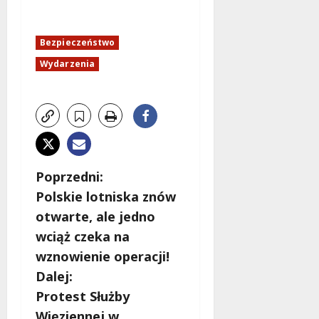
o
b
i
Bezpieczeństwo
e
Wydarzenia
t
5
0
+
4
sierpnia
Z
Poprzedni:
2026
Polskie lotniska znów
o
otwarte, ale jedno
b
wciąż czeka na
wznowienie operacji!
a
Dalej:
c
Protest Służby
Więziennej w