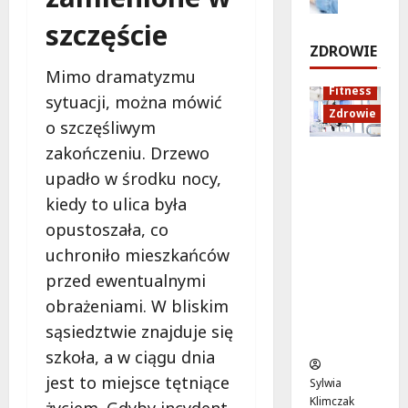
d
„
a
e
k
u
W
p
d
szczęście
a
k
i
l
z
ZDROWIE
k
a
e
a
i
Mimo dramatyzmu
u
c
l
ż
a
Fitness
j
j
sytuacji, można mówić
k
y
ł
Zdrowie
e
a
i
w
e
o szczęśliwym
W
z
e
W
k
zakończeniu. Drzewo
a
Rozciąga
d
g
a
!
upadło w środku nocy,
r
nie:
r
o
w
s
Sekret
o
m
kiedy to ulica była
r
7
z
lepszej
w
a
z
opustoszała, co
sierpnia
a
regenera
o
r
e
2026
uchroniło mieszkańców
w
cji i
t
s
!
ę
przed ewentualnymi
samopoc
n
z
!
zucia
a
u
obrażeniami. W bliskim
7
mieszkań
:
”
sierpnia
sąsiedztwie znajduje się
ców
T
w
7
2026
szkoła, a w ciągu dnia
sierpnia
w
W
2026
o
jest to miejsce tętniące
i
Sylwia
j
l
Klimczak
życiem. Gdyby incydent