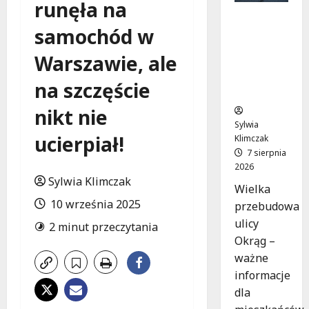
runęła na
Rewolucj
samochód w
a na ulicy
Okrąg:
Warszawie, ale
Przebudo
wa już w
na szczęście
drodze!
nikt nie
Sylwia
ucierpiał!
Klimczak
7 sierpnia
2026
Sylwia Klimczak
Wielka
10 września 2025
przebudowa
ulicy
2 minut przeczytania
Okrąg –
ważne
informacje
dla