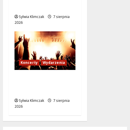
Przenieś się w czasie
do XIX wieku!
Sylwia Klimczak
7 sierpnia
2026
Koncerty
Wydarzenia
Muzyczne Wydarzenie,
Które Zmieni Twoje
Lato
Sylwia Klimczak
7 sierpnia
2026