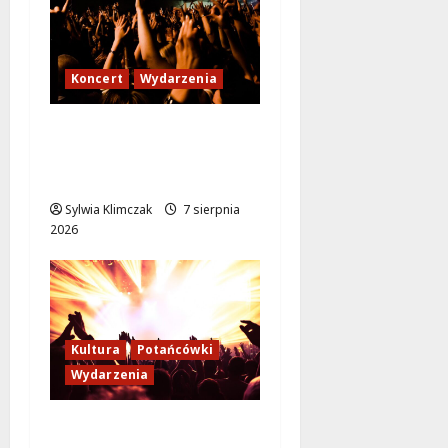
Koncert
Wydarzenia
Karpacka dzikość: Opa
Cupa w sercu
Ursynowa!
Sylwia Klimczak
7 sierpnia
2026
Kultura
Potańcówki
Wydarzenia
Bal w Wilanowie: