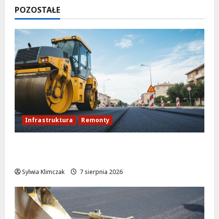
POZOSTAŁE
Infrastruktura
Remonty
Rewolucja na ulicy Okrąg: Przebudowa już
w drodze!
Sylwia Klimczak
7 sierpnia 2026