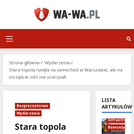
Przejdź
do
treści
Menu
główne
Strona główna
Wydarzenia
Stara topola runęła na samochód w Warszawie, ale na
szczęście nikt nie ucierpiał!
LISTA
Bezpieczeństwo
ARTYKUŁÓW
Wydarzenia
Infrastruktu
Stara topola
Remonty