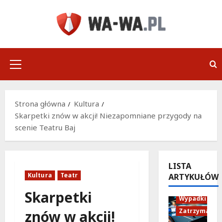
Przejdź
do
treści
Menu
główne
Strona główna
Kultura
Skarpetki znów w akcji! Niezapomniane przygody na
scenie Teatru Baj
LISTA
Kultura
Teatr
ARTYKUŁÓW
Policja
Skarpetki
Wypadki
Zatrzymania
znów w akcji!