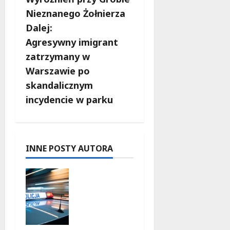
a
Nieznanego Żołnierza
c
Dalej:
Agresywny imigrant
z
zatrzymany w
w
Warszawie po
skandalicznym
p
incydencie w parku
i
s
INNE POSTY AUTORA
y
Zasypany
pod
cmentarn
ym
murem: