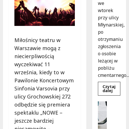
we
wtorek
przy ulicy
Młynarskiej,
po
otrzymaniu
Miłośnicy teatru w
zgłoszenia
Warszawie mogą z
o osobie
niecierpliwością
leżącej w
wyczekiwać 11
pobliżu
września, kiedy to w
cmentarnego...
Pawilonie Koncertowym
Czytaj
Sinfonia Varsovia przy
Dowied
dalej
się
ulicy Grochowskiej 272
więcej
o
Uncatego
odbędzie się premiera
Zasypa
M
pod
spektaklu „NOWE –
cmenta
ł
murem:
jeszcze bardziej
o
interwe
służb
niesamowite –
d