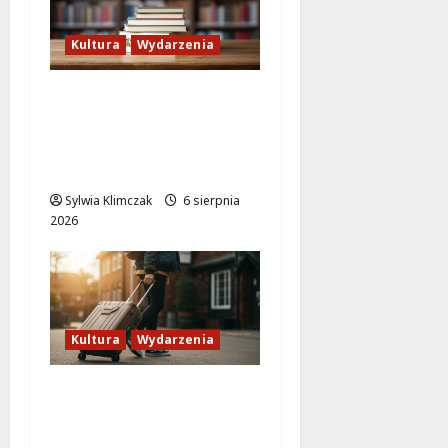
Kultura
Wydarzenia
Lato w Bibliotece
Nautilus: Magia,
Przygody i
Kreatywność dla Dzieci
Sylwia Klimczak
6 sierpnia
2026
Kultura
Wydarzenia
Odkryj Wawer:
Niezwykłe historie z
prawobrzeżnej