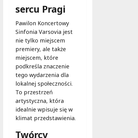
d
2026
i
sercu Pragi
ł
e
u
:
g
Pawilon Koncertowy
M
o
Sinfonia Varsovia jest
a
w
m
nie tylko miejscem
i
m
e
premiery, ale także
o
c
miejscem, które
b
z
podkreśla znaczenie
u
n
s
tego wydarzenia dla
o
w
ś
lokalnej społeczności.
U
c
To przestrzeń
r
i
artystyczna, która
s
!
u
idealnie wpisuje się w
s
klimat przedstawienia.
30
i
październi
e
2025
Twórcy
o