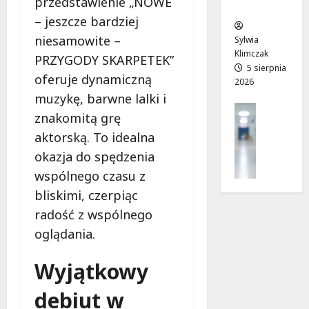
przedstawienie „NOWE
ców
r
T
!
– jeszcze bardziej
a
w
6
d
o
niesamowite –
sierpnia
Sylwia
6
n
j
2026
Klimczak
sierpnia
PRZYGODY SKARPETEK”
i
a
5 sierpnia
2026
oferuje dynamiczną
2026
a
d
muzykę, barwne lalki i
j
r
Profilak
u
o
znakomitą grę
Zdrowie
ż
g
aktorską. To idealna
Z
o
a
a
okazja do spędzenia
t
d
d
w
o
wspólnego czasu z
b
a
z
bliskimi, czerpiąc
a
r
d
radość z wspólnego
j
t
r
o
oglądania.
a
o
z
!
w
d
Wyjątkowy
i
r
a
6
o
debiut w
i
sierpnia
w