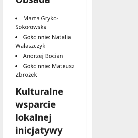
d
l
a
Marta Gryko-
k
Sokołowska
o
b
Gościnnie: Natalia
i
Walaszczyk
e
t
Andrzej Bocian
5
Gościnnie: Mateusz
0
Zbrożek
+
Kulturalne
4
sierpnia
wsparcie
2026
lokalnej
inicjatywy