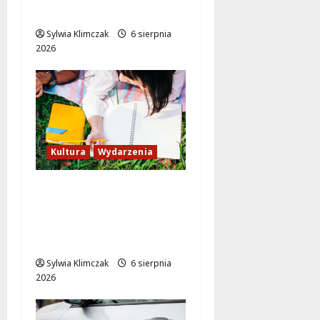
Warszawy!
Sylwia Klimczak
6 sierpnia
2026
Kultura
Wydarzenia
Twórcze wsparcie dla
artystów w
Warszawie: stypendia
2027!
Sylwia Klimczak
6 sierpnia
2026