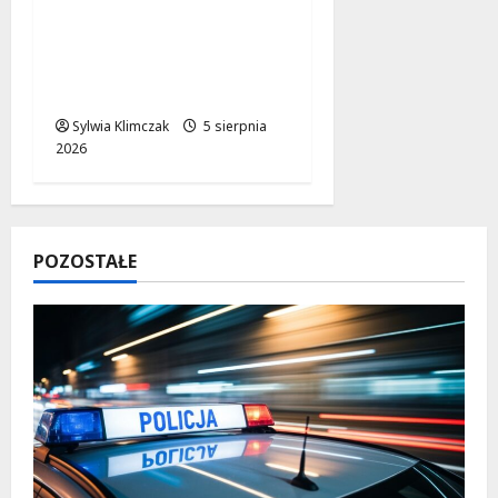
Zaczynamy Lato z
Kinem: „Green Book”
na Rembertowskim
Niebie!
Sylwia Klimczak
5 sierpnia
2026
POZOSTAŁE