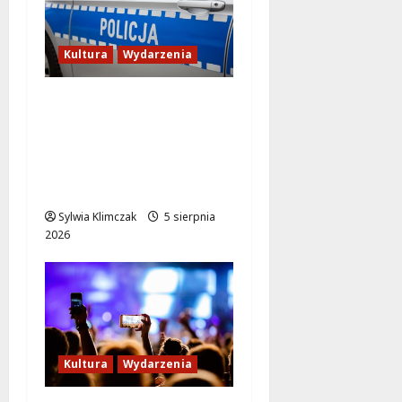
Kultura
Wydarzenia
Straż Miejska
Warszawy
uhonorowana
prestiżową Nagrodą
m.st. Warszawy
Sylwia Klimczak
5 sierpnia
2026
Kultura
Wydarzenia