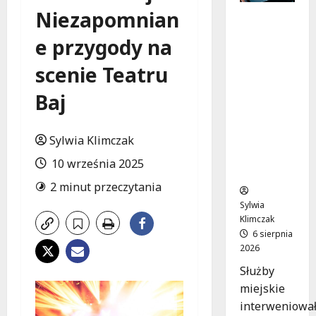
Niezapomnian
Zasypany
pod
e przygody na
cmentar
nym
scenie Teatru
murem:
interwen
Baj
cja służb
w
Sylwia Klimczak
dramaty
cznej
10 września 2025
sytuacji
2 minut przeczytania
Sylwia
Klimczak
6 sierpnia
2026
Służby
miejskie
interweniowa