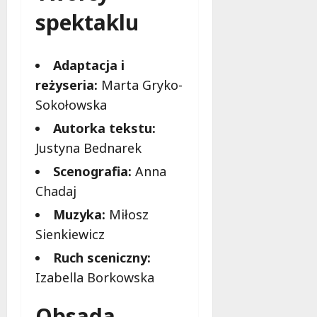
f
spektaklu
e
r
u
Adaptacja i
j
reżyseria:
Marta Gryko-
e
d
Sokołowska
a
Autorka tekstu:
r
Justyna Bednarek
m
o
Scenografia:
Anna
w
Chadaj
e
b
Muzyka:
Miłosz
a
Sienkiewicz
d
a
Ruch sceniczny:
n
Izabella Borkowska
i
a
Obsada