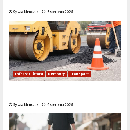
szkolenie zamieniło się w ratunek
Sylwia Klimczak
6 sierpnia 2026
Infrastruktura
Remonty
Transport
Nowe ścieżki dla pieszych i rowerzystów
na Moście Siekierkowskim!
Sylwia Klimczak
6 sierpnia 2026