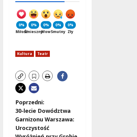
0%
0%
0%
0%
0%
Miłość
Śmieszny
Wow
Smutny
Zły
Kultura
Teatr
Z
Poprzedni:
30-lecie Dowództwa
o
Garnizonu Warszawa:
b
Uroczystość
Wyróżnień przy Grobie