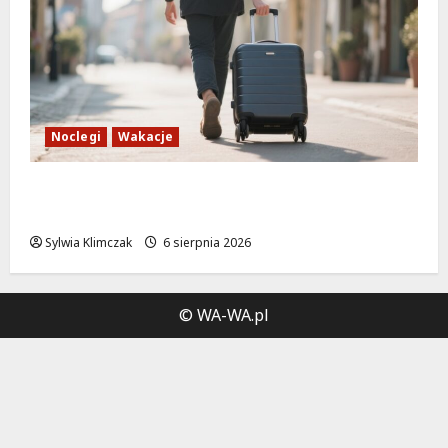
Noclegi
Wakacje
Warszawskie lato w atrakcyjnych cenach:
OSiR Polna zaprasza!
Sylwia Klimczak
6 sierpnia 2026
© WA-WA.pl