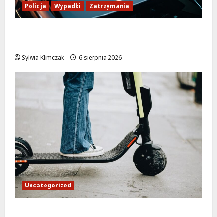
Policja
Wypadki
Zatrzymania
Zasypany pod cmentarnym murem:
interwencja służb w dramatycznej sytuacji
Sylwia Klimczak
6 sierpnia 2026
Uncategorized
Młodzi funkcjonariusze w akcji: jak