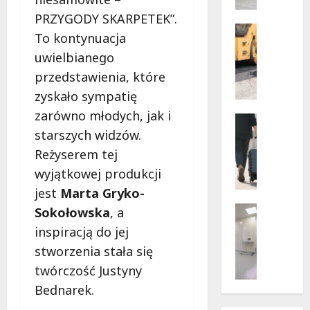
w
dramaty
z
PRZYGODY SKARPETEK”.
sytuacji
i
Infrastr
To kontynuacja
Remonty
f
Transpor
uwielbianego
u
N
n
przedstawienia, które
o
k
zyskało sympatię
w
c
zarówno młodych, jak i
e
Noclegi
j
ś
Wakacje
starszych widzów.
o
c
W
n
Reżyserem tej
i
a
a
wyjątkowej produkcji
e
r
r
ż
jest
Marta Gryko-
s
i
k
z
Wsparcie
Sokołowska
, a
u
i
a
Zdrowie 
s
inspiracją do jej
B
d
w
z
stworzenia stała się
e
l
s
e
z
a
k
twórczość Justyny
w
p
p
i
a
Bednarek.
ł
i
e
k