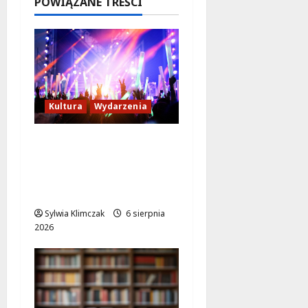
POWIĄZANE TREŚCI
6 sierpnia
2026
Kultura
Wydarzenia
Rodzinne
Poszukiwanie
Szczęścia w Lalkowym
Spektaklu w Parku
Sylwia Klimczak
6 sierpnia
2026