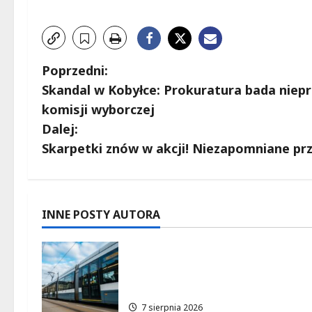
Z
Poprzedni:
Skandal w Kobyłce: Prokuratura bada niepr
o
komisji wyborczej
b
Dalej:
Skarpetki znów w akcji! Niezapomniane prz
a
c
z
INNE POSTY AUTORA
w
Niebieski tramwaj z
Wrocławia ożywia
p
warszawskie ulice!
i
7 sierpnia 2026