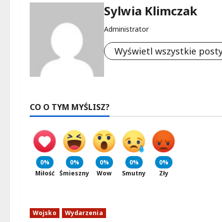
Sylwia Klimczak
Administrator
Wyświetl wszystkie post
CO O TYM MYŚLISZ?
0%
0%
0%
0%
0%
Miłość
Śmieszny
Wow
Smutny
Zły
Wojsko
Wydarzenia