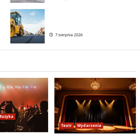
Rewolucja na ulicy Okrąg:
Przebudowa już w drodze!
7 sierpnia 2026
Muzyka
Teatr
Wydarzenia