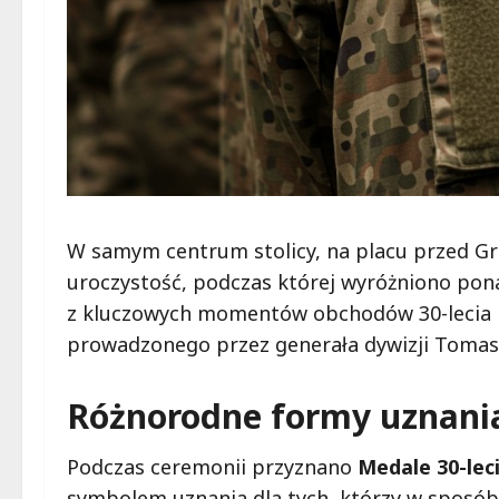
W samym centrum stolicy, na placu przed Gr
uroczystość, podczas której wyróżniono pon
z kluczowych momentów obchodów 30-lecia 
prowadzonego przez generała dywizji Toma
Różnorodne formy uznani
Podczas ceremonii przyznano
Medale 30-le
symbolem uznania dla tych, którzy w sposób s