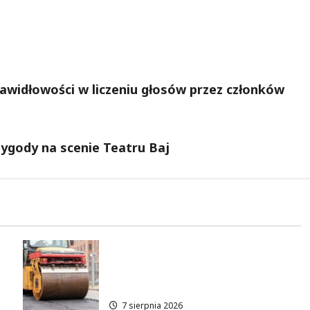
awidłowości w liczeniu głosów przez członków
ygody na scenie Teatru Baj
Nowe zasady ruchu na
Wisłostradzie w Bielanach od
9 sierpnia
7 sierpnia 2026