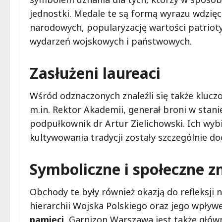
jednostki. Medale te są formą wyrazu wdzięc
narodowych, popularyzację wartości patriot
wydarzeń wojskowych i państwowych.
Zasłużeni laureaci
Wśród odznaczonych znaleźli się także kluc
m.in. Rektor Akademii, generał broni w sta
podpułkownik dr Artur Zielichowski. Ich wybi
kultywowania tradycji zostały szczególnie do
Symboliczne i społeczne z
Obchody te były również okazją do refleksj
hierarchii Wojska Polskiego oraz jego wpły
pamięci
, Garnizon Warszawa jest także głó