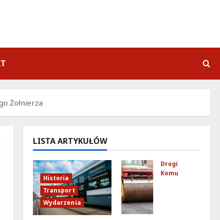
KT
go Żołnierza
LISTA ARTYKUŁÓW
Drogi
Komunikacja
Historia
No
Transport
we
Wydarzenia
zas