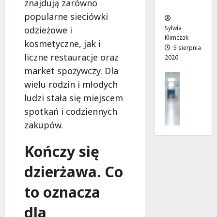
znajdują zarówno
ców
r
T
!
a
popularne sieciówki
w
6
d
o
sierpnia
Sylwia
odzieżowe i
6
n
j
2026
Klimczak
sierpnia
kosmetyczne, jak i
i
a
5 sierpnia
2026
liczne restauracje oraz
2026
a
d
j
r
market spożywczy. Dla
Profilak
u
o
wielu rodzin i młodych
Zdrowie
ż
g
ludzi stała się miejscem
Z
o
a
a
spotkań i codziennych
t
d
d
w
o
zakupów.
b
a
z
a
r
d
Kończy się
j
t
r
o
a
o
dzierżawa. Co
z
!
w
d
i
to oznacza
r
a
6
o
dla
i
sierpnia
w