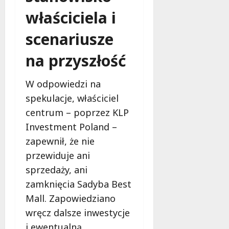
d
l
właściciela i
a
scenariusze
k
o
na przyszłość
b
i
e
W odpowiedzi na
t
spekulacje, właściciel
5
centrum – poprzez KLP
0
+
Investment Poland –
zapewnił, że nie
4
przewiduje ani
sierpnia
sprzedaży, ani
2026
zamknięcia Sadyba Best
Mall. Zapowiedziano
wręcz dalsze inwestycje
i ewentualną