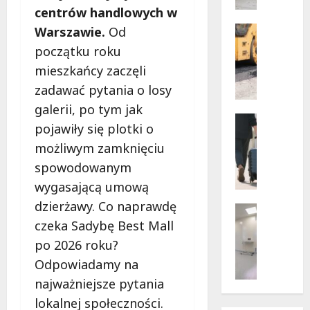
w
centrów handlowych w
dramaty
z
sytuacji
i
Infrastr
Warszawie.
Od
Remonty
f
początku roku
Transpor
u
mieszkańcy zaczęli
N
n
o
zadawać pytania o losy
k
w
c
galerii, po tym jak
e
Noclegi
j
pojawiły się plotki o
ś
Wakacje
o
c
W
możliwym zamknięciu
n
i
a
spowodowanym
a
e
r
r
wygasającą umową
ż
s
i
dzierżawy. Co naprawdę
k
z
Wsparcie
u
i
a
Zdrowie 
czeka Sadybę Best Mall
s
B
d
w
z
po 2026 roku?
e
l
s
e
Odpowiadamy na
z
a
k
w
p
najważniejsze pytania
p
i
a
ł
i
e
lokalnej społeczności.
k