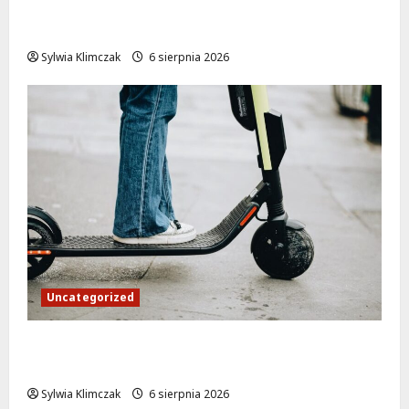
Zasypany pod cmentarnym murem:
interwencja służb w dramatycznej sytuacji
Sylwia Klimczak
6 sierpnia 2026
Uncategorized
Młodzi funkcjonariusze w akcji: jak
szkolenie zamieniło się w ratunek
Sylwia Klimczak
6 sierpnia 2026