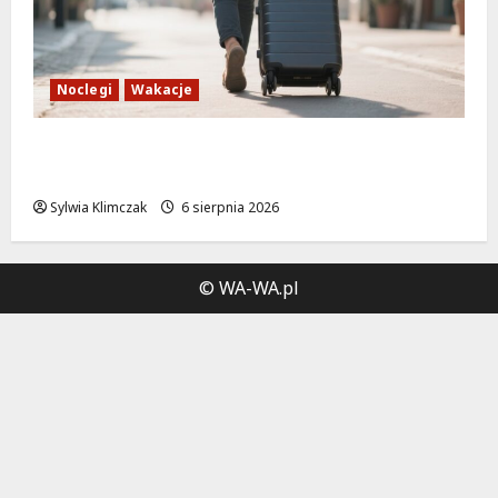
Noclegi
Wakacje
Warszawskie lato w atrakcyjnych cenach:
OSiR Polna zaprasza!
Sylwia Klimczak
6 sierpnia 2026
© WA-WA.pl