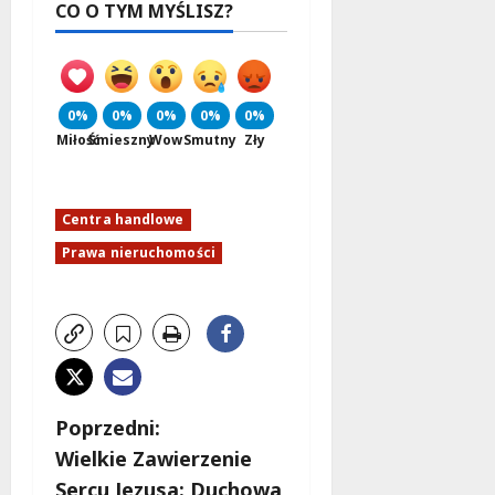
CO O TYM MYŚLISZ?
0%
0%
0%
0%
0%
Miłość
Śmieszny
Wow
Smutny
Zły
Centra handlowe
Prawa nieruchomości
Z
Poprzedni:
Wielkie Zawierzenie
o
Sercu Jezusa: Duchowa