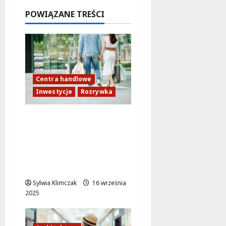
wskim!
POWIĄZANE TREŚCI
6 sierpnia
2026
Centra handlowe
Inwestycje
Rozrywka
Nowe centrum
handlowe z
aquaparkiem i kinem –
rozrywka i zakupy tuż
pod Warszawą!
Sylwia Klimczak
16 września
2025