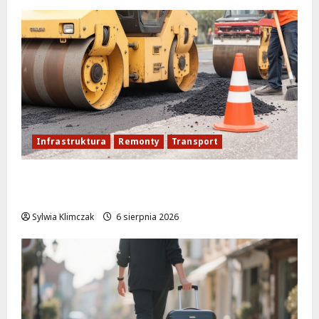
Infrastruktura
Remonty
Transport
Nowe ścieżki dla pieszych i rowerzystów
na Moście Siekierkowskim!
Sylwia Klimczak
6 sierpnia 2026