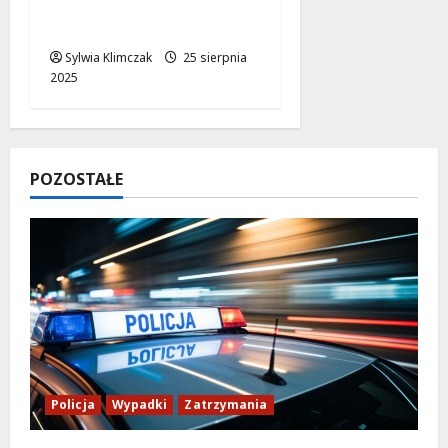
Zachodnia niemal w
całości wynajęta!
Sylwia Klimczak
25 sierpnia
2025
POZOSTAŁE
Policja
Wypadki
Zatrzymania