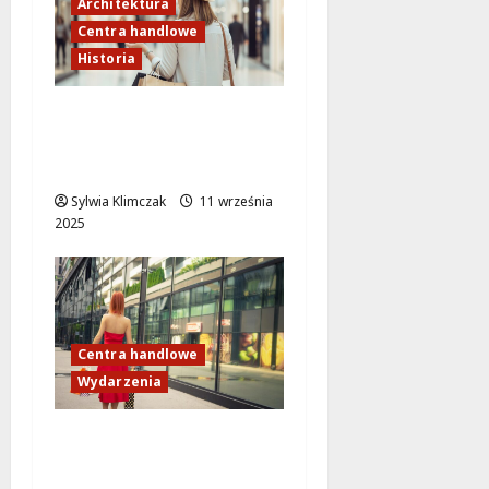
Architektura
Centra handlowe
Historia
Panorama: Luksusowa
Ikona Warszawy
Świętuje 35-lecie!
Sylwia Klimczak
11 września
2025
Centra handlowe
Wydarzenia
Warszawska galeria
handlowa przy stacji