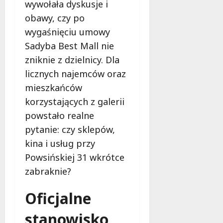
wywołała dyskusje i
f
e
obawy, czy po
r
wygaśnięciu umowy
u
Sadyba Best Mall nie
j
zniknie z dzielnicy. Dla
e
d
licznych najemców oraz
a
mieszkańców
r
korzystających z galerii
m
o
powstało realne
w
pytanie: czy sklepów,
e
kina i usług przy
b
Powsińskiej 31 wkrótce
a
d
zabraknie?
a
n
Oficjalne
i
a
stanowisko