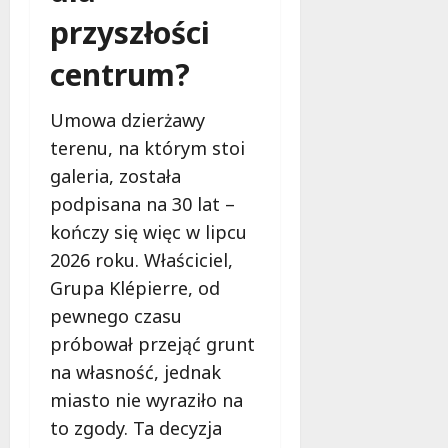
d
2026
i
przyszłości
ł
e
u
:
centrum?
g
M
o
a
w
Umowa dzierżawy
m
i
terenu, na którym stoi
m
e
o
galeria, została
c
b
z
podpisana na 30 lat –
u
n
kończy się więc w lipcu
s
o
2026 roku. Właściciel,
w
ś
U
Grupa Klépierre, od
c
r
i
pewnego czasu
s
!
próbował przejąć grunt
u
s
na własność, jednak
30
i
miasto nie wyraziło na
październi
e
2025
to zgody. Ta decyzja
o