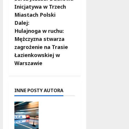
b
Inicjatywa w Trzech
Miastach Polski
a
Dalej:
c
Hulajnoga w ruchu:
Mężczyzna stwarza
z
zagrożenie na Trasie
w
Łazienkowskiej w
Warszawie
p
i
s
INNE POSTY AUTORA
y
Zasypany
pod
cmentarn
ym