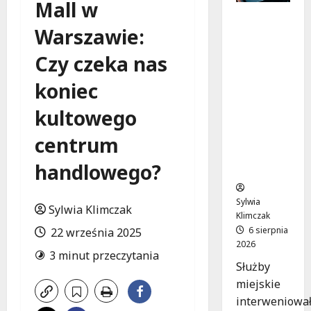
Mall w
Zasypany
Warszawie:
pod
cmentar
Czy czeka nas
nym
murem:
koniec
interwen
cja służb
kultowego
w
dramaty
centrum
cznej
handlowego?
sytuacji
Sylwia
Sylwia Klimczak
Klimczak
6 sierpnia
22 września 2025
2026
3 minut przeczytania
Służby
miejskie
interweniowa