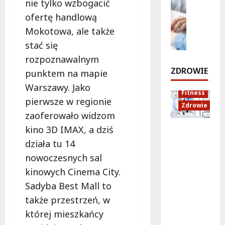
nie tylko wzbogacić
e
n
Styl życi
o
c
n
ofertę handlową
Zdrowie
a
ś
h
i
Mokotowa, ale także
n
E
c
:
ł
a
d
i
O
stać się
o
U
u
e
S
s
rozpoznawalnym
r
k
S
i
i
ZDROWIE
punktem na mapie
s
a
i
R
ę
y
Warszawy. Jako
c
e
P
w
Fitness
n
j
k
o
pierwsze w regionie
r
Zdrowie
o
a
i
l
a
zaoferowało widzom
w
z
e
n
t
kino 3D IMAX, a dziś
Rozciąga
i
d
r
a
u
nie:
e
r
k
z
działa tu 14
n
Sekret
:
o
o
a
nowoczesnych sal
e
lepszej
N
w
w
p
k
kinowych Cinema City.
regenera
o
o
s
r
Sadyba Best Mall to
cji i
w
t
k
a
6
samopoc
a
n
i
s
także przestrzeń, w
sierpnia
zucia
p
a
m
z
2026
której mieszkańcy
mieszkań
o
:
!
a