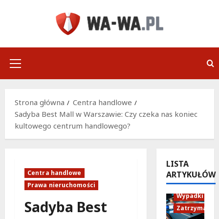
Przejdź
do
treści
Menu
główne
Strona główna
Centra handlowe
Sadyba Best Mall w Warszawie: Czy czeka nas koniec
kultowego centrum handlowego?
LISTA
Centra handlowe
ARTYKUŁÓW
Policja
Prawa nieruchomości
Wypadki
Sadyba Best
Zatrzymania