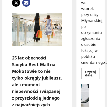
we
wtorek
przy ulicy
Młynarskiej,
po
otrzymaniu
zgłoszenia
o osobie
leżącej w
pobliżu
25 lat obecności
cmentarnego...
Sadyba Best Mall na
Mokotowie to nie
Czytaj
Dowied
dalej
tylko okrągły jubileusz,
się
więcej
ale i moment
o
Uncatego
Zasypa
niepewności związanej
M
pod
cmenta
ł
z przyszłością jednego
murem:
o
interwe
z najważniejszych
służb
d