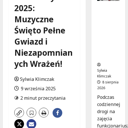
2025:
Szkolenie
w akcji:
Muzyczne
Jak
policjanci
Święto Pełne
uratowal
i życie w
Gwiazd i
krytyczn
Niezapomnian
ej
sytuacji
ych Wrażeń!
Sylwia
Klimczak
Sylwia Klimczak
8 sierpnia
2026
9 września 2025
Podczas
2 minut przeczytania
codziennej
drogi na
zajęcia
funkcjonarius