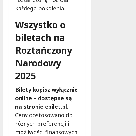
e
każdego pokolenia.
r
u
Wszystko o
j
e
biletach na
d
a
Roztańczony
r
m
Narodowy
o
w
2025
e
b
Bilety kupisz wyłącznie
a
d
online – dostępne są
a
na stronie ebilet.pl
.
n
Ceny dostosowano do
i
różnych preferencji i
a
d
możliwości finansowych.