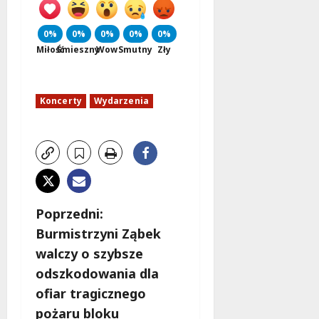
0%
0%
0%
0%
0%
Miłość
Śmieszny
Wow
Smutny
Zły
Koncerty
Wydarzenia
Z
Poprzedni:
Burmistrzyni Ząbek
o
walczy o szybsze
b
odszkodowania dla
ofiar tragicznego
a
pożaru bloku