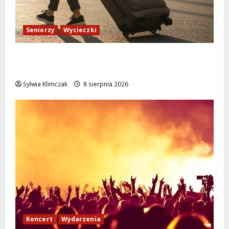
Seniorzy
Wycieczki
Białołęka zaprasza seniorów na darmowe
podróże do Zamościa i Krakowa!
Sylwia Klimczak
8 sierpnia 2026
Koncert
Wydarzenia