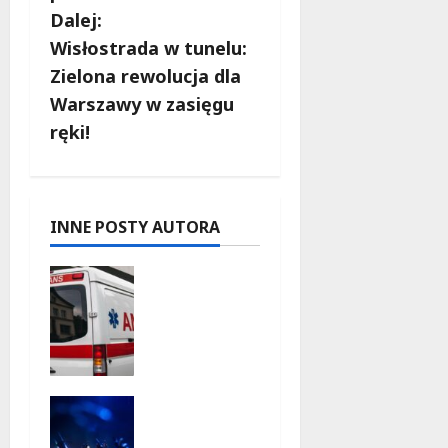
c
Dalej:
Wisłostrada w tunelu:
z
Zielona rewolucja dla
w
Warszawy w zasięgu
ręki!
p
i
s
INNE POSTY AUTORA
y
Szkolenie
w akcji:
Jak
policjanci
uratowali
życie w
Kino pod
krytyczne
gwiazdam
j sytuacji