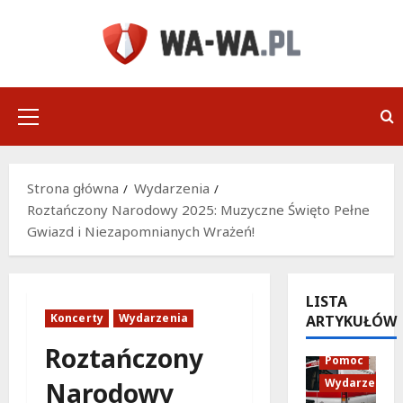
Przejdź
do
treści
Menu
główne
Strona główna
Wydarzenia
Roztańczony Narodowy 2025: Muzyczne Święto Pełne
Gwiazd i Niezapomnianych Wrażeń!
LISTA
Koncerty
Wydarzenia
ARTYKUŁÓW
Policja
Roztańczony
Pomoc
Wydarzenia
Narodowy