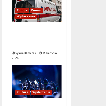
Policja
Pomoc
Wydarzenia
Szkolenie w akcji: Jak
policjanci uratowali
życie w krytycznej
sytuacji
Sylwia Klimczak
8 sierpnia
2026
Kultura
Wydarzenia
Kino pod gwiazdami: