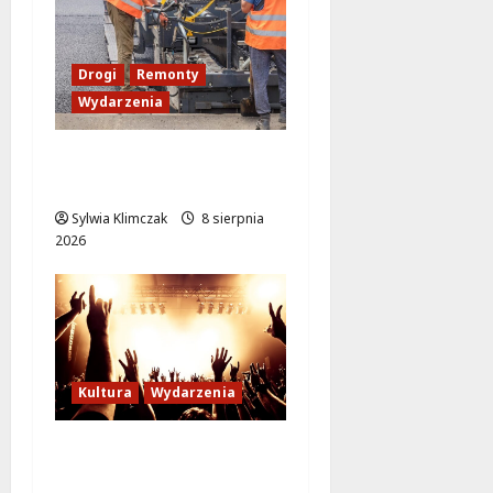
Drogi
Remonty
Wydarzenia
Ursynów odżywa! Aleja
KEN znów przejezdna!
Sylwia Klimczak
8 sierpnia
2026
Kultura
Wydarzenia
Letni wieczór z włoską
komedią „Follemente”: