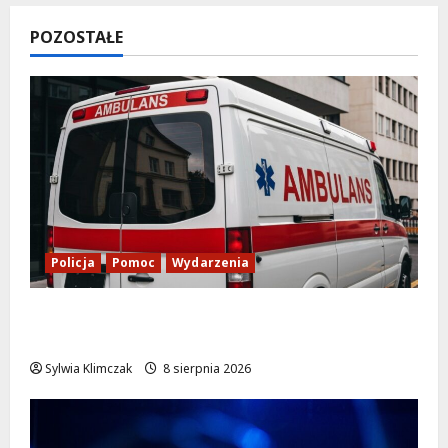
POZOSTAŁE
Policja
Pomoc
Wydarzenia
Szkolenie w akcji: Jak policjanci uratowali
życie w krytycznej sytuacji
Sylwia Klimczak
8 sierpnia 2026