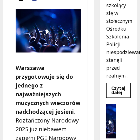
szkolący
się w
stołecznym
Ośrodku
Szkolenia
Policji
niespodziewa
stanęli
Warszawa
przed
realnym...
przygotowuje się do
jednego z
Czytaj
Dowied
dalej
najważniejszych
się
więcej
muzycznych wieczorów
o
Kultura
Szkolen
nadchodzącej jesieni
.
Wydarzen
w
akcji:
K
Roztańczony Narodowy
Jak
i
policjan
2025 już niebawem
uratowa
n
życie
zapełni PGE Narodowy
o