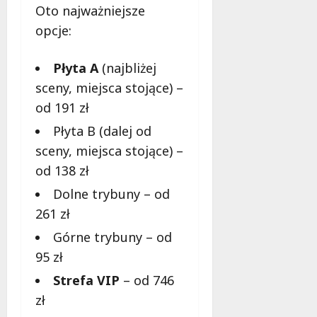
l
Oto najważniejsze
a
opcje:
k
o
b
Płyta A
(najbliżej
i
sceny, miejsca stojące) –
e
od 191 zł
t
5
Płyta B (dalej od
0
sceny, miejsca stojące) –
+
od 138 zł
Dolne trybuny – od
4
sierpnia
261 zł
2026
Górne trybuny – od
95 zł
Strefa VIP
– od 746
zł