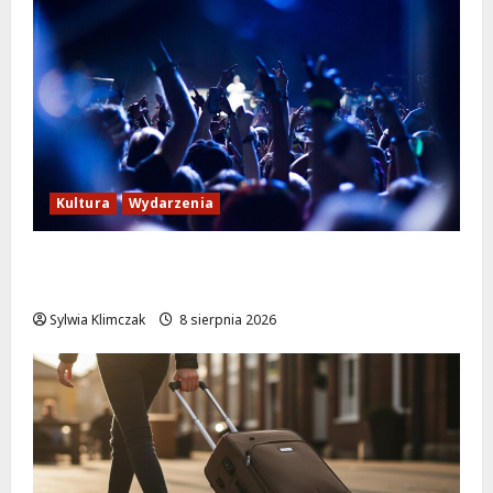
Kultura
Wydarzenia
Kino pod gwiazdami: „Wielki Marty” na
leżakach w Wilanowie
Sylwia Klimczak
8 sierpnia 2026