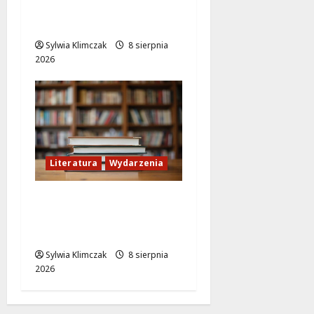
miłość i śmiech na
ekranie!
Sylwia Klimczak
8 sierpnia
2026
Literatura
Wydarzenia
Literackie Skarby w
Czytelni Naukowej:
Odkryj Nowe Hity!
Sylwia Klimczak
8 sierpnia
2026