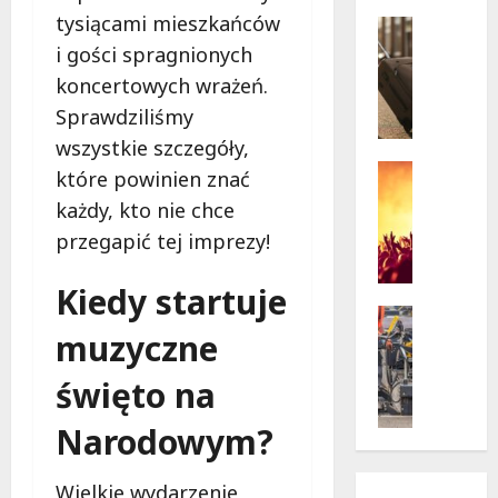
w
krytycz
tysiącami mieszkańców
p
Seniorzy
sytuacji
o
Wycieczk
i gości spragnionych
B
d
koncertowych wrażeń.
i
g
Sprawdziliśmy
a
w
ł
i
wszystkie szczegóły,
o
a
Koncert
które powinien znać
ł
Wydarzen
z
każdy, kto nie chce
M
ę
d
u
przegapić tej imprezy!
k
a
z
a
m
y
z
Kiedy startuje
i
c
a
Drogi
:
z
Remonty
muzyczne
p
„
Wydarzen
n
r
W
U
święto na
y
a
i
r
S
s
e
s
Narodowym?
t
z
l
y
a
a
k
n
n
s
i
Wielkie wydarzenie