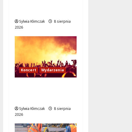
„Wielki Marty” na
leżakach w Wilanowie
Sylwia Klimczak
8 sierpnia
2026
Koncert
Wydarzenia
Muzyczny Stand Up:
Wieczór pełen śmiechu
i dźwięków w Białołęce
Sylwia Klimczak
8 sierpnia
2026