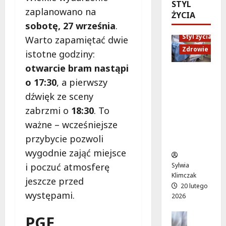
ó
STYL
d
e
M
zaplanowano na
w
ŻYCIA
U
n
a
o
sobotę, 27 września
.
p
i
r
d
Styl życia
:
o
Warto zapamiętać dwie
t
ż
W
r
Zdrowie
y
istotne godziny:
y
i
ó
”
otwarcie bram nastąpi
w
e
w
n
Ruch,
a
o 17:30
, a pierwszy
c
n
a
dieta i
!
z
a
l
dźwięk ze sceny
nawodni
A
ó
d
e
enie:
zabrzmi o
18:30
. To
l
r
a
ż
Sekrety
ważne – wcześniejsze
e
p
r
a
zdroweg
j
e
przybycie pozwoli
m
k
o życia
a
ł
o
a
wygodnie zająć miejsce
K
e
w
c
i poczuć atmosferę
Sylwia
E
n
e
h
Klimczak
N
jeszcze przed
ś
p
w
20 lutego
z
m
o
występami.
W
2026
n
i
d
i
ó
e
Edukacja
r
l
PGE
w
Styl życi