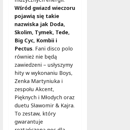
ł
e
Wśród gwiazd wieczoru
u
:
g
pojawią się takie
M
o
nazwiska jak Doda,
a
w
m
Skolim, Tymek, Tede,
i
m
Big Cyc, Kombii i
e
o
c
Pectus
. Fani disco polo
b
z
również nie będą
u
n
s
zawiedzeni – usłyszymy
o
w
ś
hity w wykonaniu Boys,
U
c
Zenka Martyniuka i
r
i
zespołu Akcent,
s
!
u
Pięknych i Młodych oraz
s
duetu Sławomir & Kajra.
30
i
październi
To zestaw, który
e
2025
o
gwarantuje
f
roztańczoną noc dla