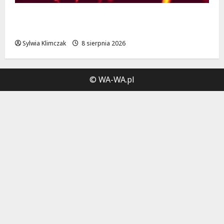
Muzyczny Stand Up: Wieczór pełen śmiechu
i dźwięków w Białołęce
Sylwia Klimczak
8 sierpnia 2026
© WA-WA.pl