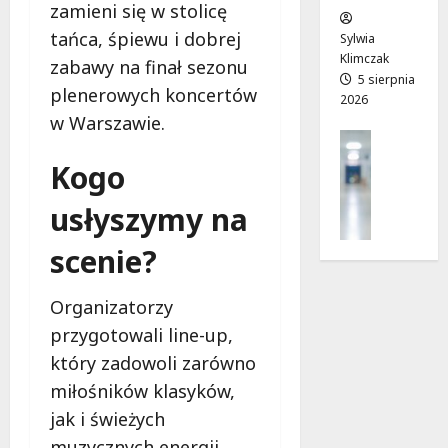
zamieni się w stolicę
w
e
!
o
tańca, śpiewu i dobrej
Sylwia
j
Klimczak
8
zabawy na finał sezonu
8
a
5 sierpnia
sierpnia
sierpnia
plenerowych koncertów
2026
d
2026
2026
w Warszawie.
r
Profilak
o
Zdrowie
Kogo
g
Z
a
a
usłyszymy na
d
d
o
b
scenie?
z
a
d
j
r
Organizatorzy
o
o
przygotowali line-up,
z
w
d
który zadowoli zarówno
i
r
a
miłośników klasyków,
o
i
jak i świeżych
w
d
muzycznych energii.
i