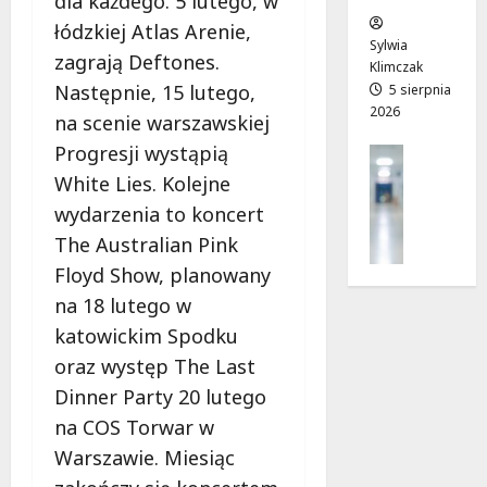
dla każdego. 5 lutego, w
w
w
e
łódzkiej Atlas Arenie,
W
o
k
Sylwia
zagrają Deftones.
a
j
!
Klimczak
w
a
Następnie, 15 lutego,
5 sierpnia
2026
r
d
7
na scenie warszawskiej
z
r
sierpnia
Progresji wystąpią
Profilak
e
o
2026
Zdrowie
White Lies. Kolejne
!
g
Z
a
wydarzenia to koncert
a
d
7
The Australian Pink
d
o
sierpnia
Floyd Show, planowany
b
z
2026
a
na 18 lutego w
d
j
r
katowickim Spodku
o
o
oraz występ The Last
z
w
d
Dinner Party 20 lutego
i
r
a
na COS Torwar w
o
i
Warszawie. Miesiąc
w
d