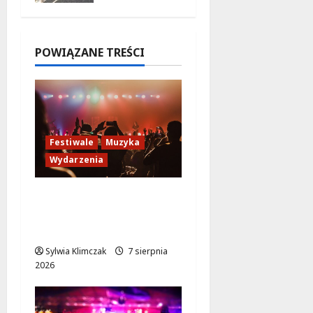
startuje w
poniedział
ek!
POWIĄZANE TREŚCI
7 sierpnia
2026
Festiwale
Muzyka
Wydarzenia
Jazzowe lato w
Warszawie pełne
koncertów na żywo
Sylwia Klimczak
7 sierpnia
2026