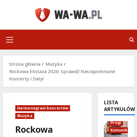
Przejdź
do
treści
Menu
główne
Strona główna
Muzyka
Rockowa Ekstaza 2026: Sprawdź Niezapomniane
Koncerty i Daty!
LISTA
Harmonogram koncertów
ARTYKUŁÓW
Muzyka
Drogi
Rockowa
Komunikacja