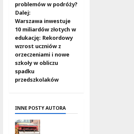
problemów w podróży?
a
Dalej:
c
Warszawa inwestuje
10 miliardów złotych w
z
edukację: Rekordowy
w
wzrost uczniów z
orzeczeniami i nowe
p
szkoły w obliczu
i
spadku
przedszkolaków
s
y
INNE POSTY AUTORA
Nowe
zasady