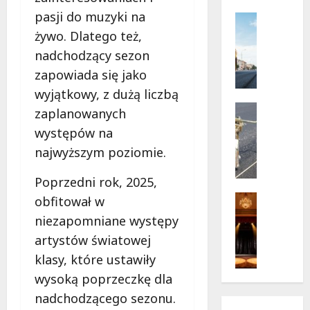
od
9
z
pasji do muzyki na
Infrastr
sierpnia
o
Remonty
żywo. Dlatego też,
w
R
nadchodzący sezon
e
e
zapowiada się jako
l
w
a
o
wyjątkowy, z dużą liczbą
t
l
Drogi
zaplanowanych
o
u
Remonty
występów na
U
w
c
l
najwyższym poziomie.
W
j
i
a
a
Poprzedni rok, 2025,
c
r
n
a
s
a
Teatr
obfitował w
K
Wydarzen
z
u
niezapomniane występy
M
u
a
l
artystów światowej
a
b
w
i
g
a
i
klasy, które ustawiły
c
i
ń
e
y
wysoką poprzeczkę dla
c
s
p
O
nadchodzącego sezonu.
z
k
e
k