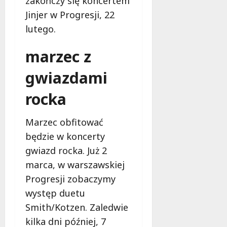
zakończy się koncertem
i
ł
e
Jinjer w Progresji, 22
u
:
g
lutego.
M
o
a
w
marzec z
m
i
m
e
gwiazdami
o
c
b
z
rocka
u
n
s
o
Marzec obfitować
w
ś
U
będzie w koncerty
c
r
i
gwiazd rocka. Już 2
s
!
marca, w warszawskiej
u
Progresji zobaczymy
s
30
i
występ duetu
październi
e
2025
Smith/Kotzen. Zaledwie
o
kilka dni później, 7
f