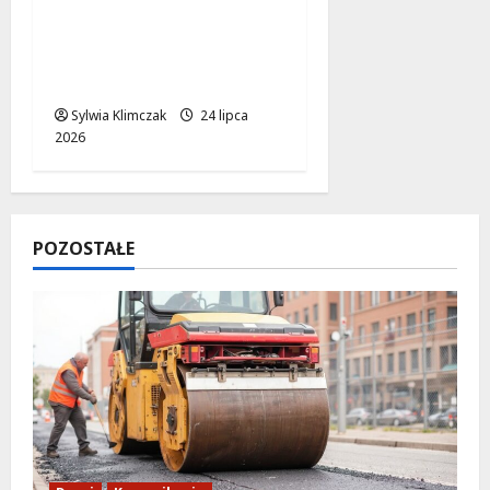
Muzyczne Pożegnanie
Lata z Kacprem
Kuszewskim: Wspólne
Śpiewanie Klasyków
Sylwia Klimczak
24 lipca
2026
POZOSTAŁE