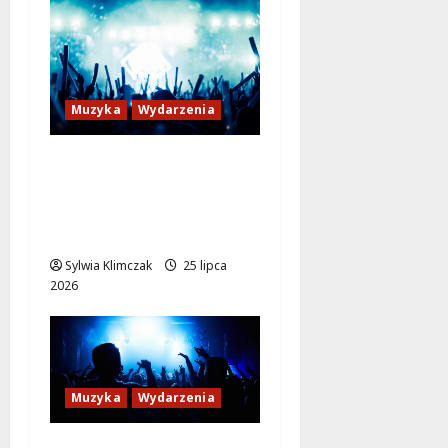
Muzyka
Wydarzenia
Mokotów w rytmie
Kapeli Szczupaki –
weekend pełen muzyki
i tańca!
Sylwia Klimczak
25 lipca
2026
Muzyka
Wydarzenia