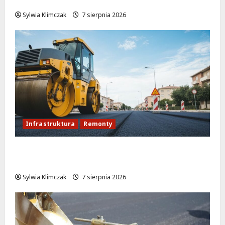
koncertów na żywo
Sylwia Klimczak
7 sierpnia 2026
Infrastruktura
Remonty
Rewolucja na ulicy Okrąg: Przebudowa już
w drodze!
Sylwia Klimczak
7 sierpnia 2026