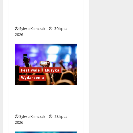
Wola: Kolebka polskich
winyli i dźwiękowej
historii
Sylwia Klimczak
30 lipca
2026
Festiwale
Muzyka
Wydarzenia
Nowa siedziba Sinfonii
Varsovii otwarta przy
ul. Grochowskiej!
Sylwia Klimczak
28 lipca
2026