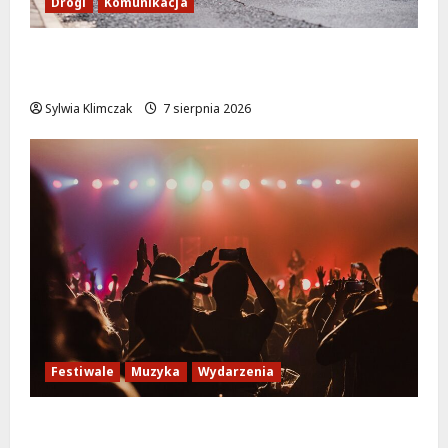
Drogi
Komunikacja
Nowe zasady ruchu na Wisłostradzie w
Bielanach od 9 sierpnia
Sylwia Klimczak
7 sierpnia 2026
Festiwale
Muzyka
Wydarzenia
Jazzowe lato w Warszawie pełne