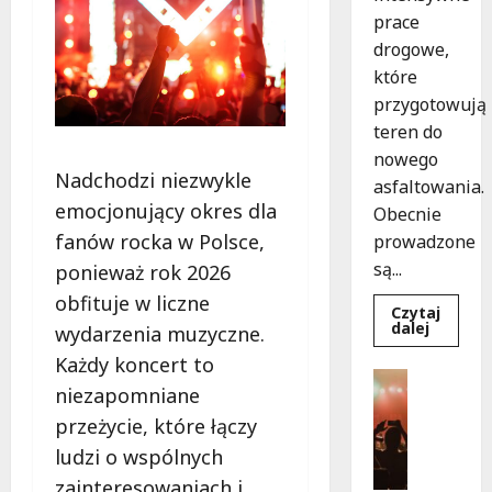
prace
drogowe,
które
przygotowują
teren do
nowego
Nadchodzi niezwykle
asfaltowania.
emocjonujący okres dla
Obecnie
fanów rocka w Polsce,
prowadzone
są...
ponieważ rok 2026
obfituje w liczne
Czytaj
Dowied
dalej
wydarzenia muzyczne.
się
więcej
Każdy koncert to
o
Festiwal
Nowe
niezapomniane
Muzyka
zasady
ruchu
Wydarzen
przeżycie, które łączy
na
J
Wisłost
ludzi o wspólnych
w
a
Bielana
zainteresowaniach i
z