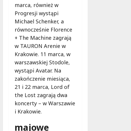
marca, również w
e
r
Progresji wystąpi
u
Michael Schenker, a
j
równocześnie Florence
e
d
+ The Machine zagrają
a
w TAURON Arenie w
r
Krakowie. 11 marca, w
m
warszawskiej Stodole,
o
w
wystąpi Avatar. Na
e
zakończenie miesiąca,
b
21 i 22 marca, Lord of
a
the Lost zagrają dwa
d
a
koncerty – w Warszawie
n
i Krakowie.
i
a
majowe
d