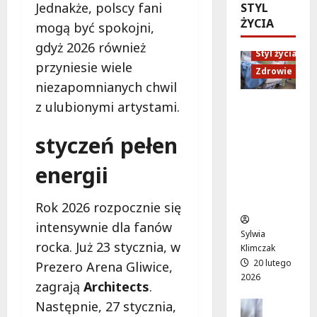
Jednakże, polscy fani
STYL
n
a
ł
r
ŻYCIA
e
w
n
ą
mogą być spokojni,
c
n
e
g
gdyż 2026 również
h
Styl życia
o
k
:
przyniesie wiele
w
w
o
P
Zdrowie
i
niezapomnianych chwil
e
n
r
l
j
c
z
z ulubionymi artystami.
Ruch,
e
o
e
e
dieta i
z
d
r
b
styczeń pełen
nawodni
t
s
t
u
enie:
e
ł
ó
d
energii
Sekrety
a
o
w
o
zdroweg
t
n
n
w
o życia
Rok 2026 rozpocznie się
r
i
a
a
e
intensywnie dla fanów
e
ż
j
Sylwia
m
:
y
u
rocka. Już 23 stycznia, w
Klimczak
:
r
w
ż
20 lutego
Prezero Arena Gliwice,
p
e
o
w
2026
zagrają
Architects
.
r
m
d
z
o
Następnie, 27 stycznia,
Edukacja
r
7