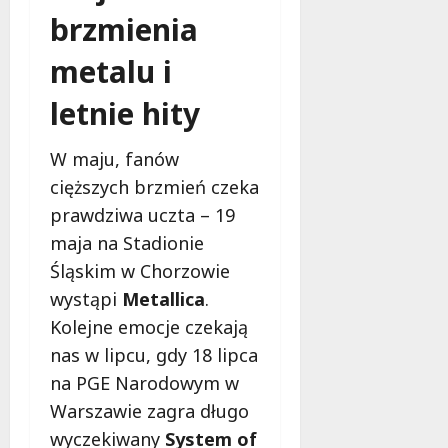
l
brzmienia
a
k
metalu i
o
b
letnie hity
i
e
W maju, fanów
t
5
cięższych brzmień czeka
0
prawdziwa uczta – 19
+
maja na Stadionie
Śląskim w Chorzowie
4
sierpnia
wystąpi
Metallica
.
2026
Kolejne emocje czekają
nas w lipcu, gdy 18 lipca
na PGE Narodowym w
Warszawie zagra długo
wyczekiwany
System of