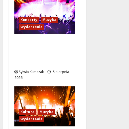
Koncerty
Muzyka
Wydarzenia
Muzyczne doznania
pod gwiazdami: Joanna
Bejm Quartet w Parku
Olszyna
Sylwia Klimczak
5 sierpnia
2026
Kultura
Muzyka
Wydarzenia