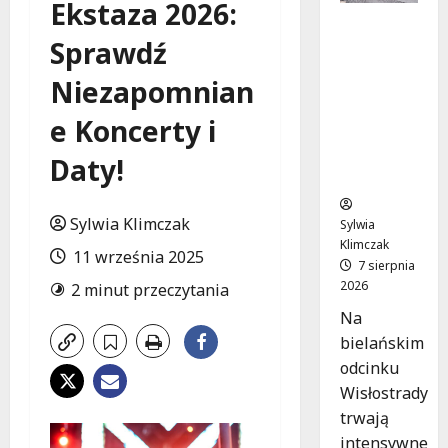
Ekstaza 2026:
Nowe
Sprawdź
zasady
ruchu na
Niezapomnian
Wisłostra
dzie w
e Koncerty i
Bielanac
h od 9
Daty!
sierpnia
Sylwia Klimczak
Sylwia
Klimczak
11 września 2025
7 sierpnia
2026
2 minut przeczytania
Na
bielańskim
odcinku
Wisłostrady
trwają
intensywne