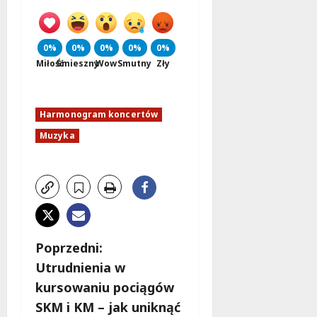
0%
0%
0%
0%
0%
Miłość
Śmieszny
Wow
Smutny
Zły
Harmonogram koncertów
Muzyka
Z
Poprzedni:
Utrudnienia w
o
kursowaniu pociągów
b
SKM i KM – jak uniknąć