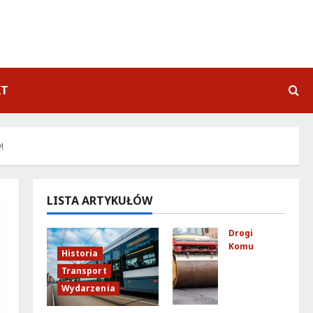
KT
!
LISTA ARTYKUŁÓW
Drogi
Komunikacja
Historia
No
Transport
we
Wydarzenia
zas