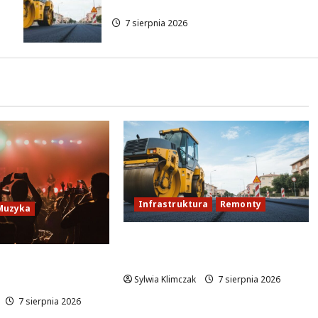
Przebudowa już w drodze!
7 sierpnia 2026
Infrastruktura
Remonty
Muzyka
Rewolucja na ulicy Okrąg:
Przebudowa już w drodze!
to w Warszawie
ertów na żywo
Sylwia Klimczak
7 sierpnia 2026
7 sierpnia 2026