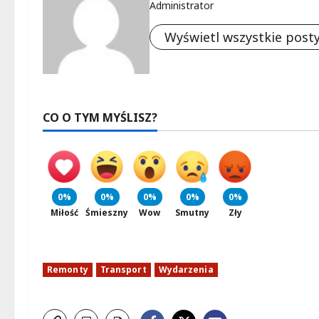
Administrator
Wyświetl wszystkie post
CO O TYM MYŚLISZ?
0%
0%
0%
0%
0%
Miłość
Śmieszny
Wow
Smutny
Zły
Remonty
Transport
Wydarzenia