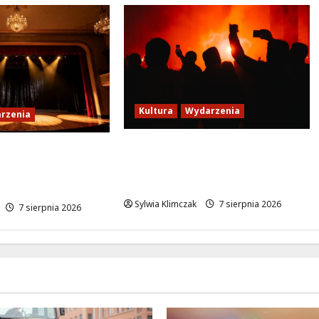
Kultura
Wydarzenia
rzenia
Thriller pod gwiazdami:
wile z teatrem:
Plenerowy seans „Wielkiego
i i lisa na plaży
marszu” w Wilanowie!
Sylwia Klimczak
7 sierpnia 2026
7 sierpnia 2026