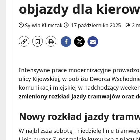
objazdy dla kiero
Sylwia Klimczak
17 października 2025
2 m
Intensywne prace modernizacyjne prowadzo
ulicy Kijowskiej, w pobliżu Dworca Wschodn
komunikacji miejskiej w nadchodzący weeke
zmieniony rozkład jazdy tramwajów oraz d
Nowy rozkład jazdy tram
W najbliższą sobotę i niedzielę linie tram
Linia numer 7, normalnie kursująca z placu 