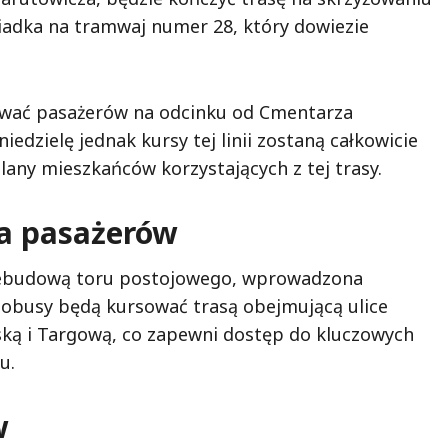
siadka na tramwaj numer 28, który dowiezie
giwać pasażerów na odcinku od Cmentarza
dzielę jednak kursy tej linii zostaną całkowicie
any mieszkańców korzystających z tej trasy.
la pasażerów
rzebudową toru postojowego, wprowadzona
tobusy będą kursować trasą obejmującą ulice
ką i Targową, co zapewni dostęp do kluczowych
u.
w