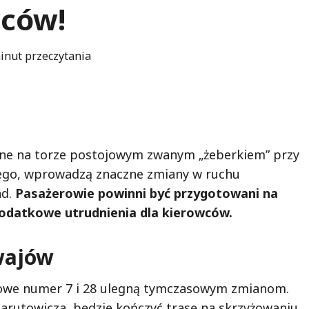
wców!
inut przeczytania
ne na torze postojowym zwanym „żeberkiem” przy
iego, wprowadzą znaczne zmiany w ruchu
nd.
Pasażerowie powinni być przygotowani na
odatkowe utrudnienia dla kierowców.
wajów
wajowe numer 7 i 28 ulegną tymczasowym zmianom.
Narutowicza, będzie kończyć trasę na skrzyżowaniu