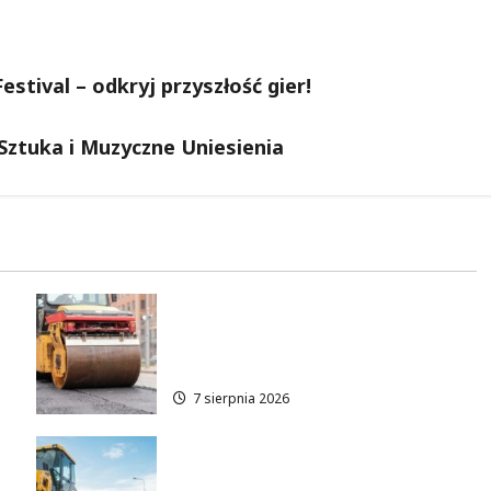
tival – odkryj przyszłość gier!
 Sztuka i Muzyczne Uniesienia
Nowe zasady ruchu na
Wisłostradzie w Bielanach od
9 sierpnia
7 sierpnia 2026
Rewolucja na ulicy Okrąg: