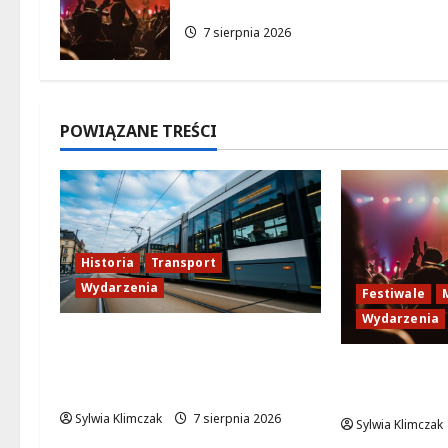
pełne koncertów na żywo
y
7 sierpnia 2026
POWIĄZANE TREŚCI
Historia
Transport
Wydarzenia
Festiwale
Wydarzenia
Niebieski tramwaj z
Wrocławia ożywia
Jazzowe la
warszawskie ulice!
pełne konc
Sylwia Klimczak
7 sierpnia 2026
Sylwia Klimczak