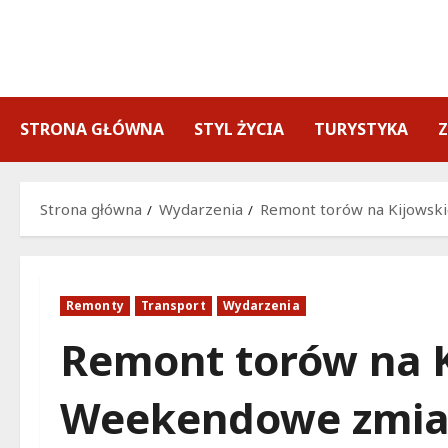
Przejdź
do
treści
STRONA GŁÓWNA
STYL ŻYCIA
TURYSTYKA
Strona główna
Wydarzenia
Remont torów na Kijowski
Remonty
Transport
Wydarzenia
Remont torów na K
Weekendowe zmian