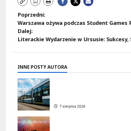
Z
Poprzedni:
Warszawa ożywa podczas Student Games Fes
o
Dalej:
b
Literackie Wydarzenie w Ursusie: Sukcesy,
a
c
INNE POSTY AUTORA
z
Niebieski tramwaj z
w
Wrocławia ożywia
warszawskie ulice!
p
7 sierpnia 2026
i
s
Jazzowe lato w Warszawie