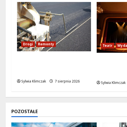
Drogi
Remonty
Teatr
Wyda
Ulica Kubańska w nowej
Magiczne ch
odsłonie: remont startuje w
przygoda gęs
poniedziałek!
w Wawrze!
Sylwia Klimczak
7 sierpnia 2026
Sylwia Klimczak
POZOSTAŁE