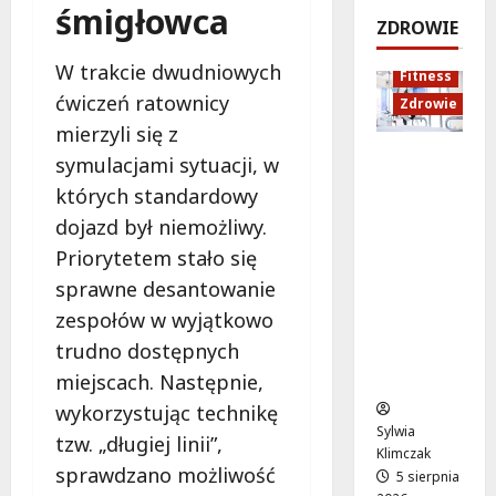
śmigłowca
e
k
!
o
ZDROWIE
j
a
d
5
:
c
sierpnia
s
5
W trakcie dwudniowych
Fitness
C
j
2026
sierpnia
z
ćwiczeń ratownicy
Zdrowie
o
a
2026
y
mierzyli się z
z
z
c
Rozciąga
m
d
symulacjami sytuacji, w
h
nie:
i
r
których standardowy
Sekret
e
o
5
dojazd był niemożliwy.
lepszej
n
w
sierpnia
Priorytetem stało się
regenera
i
o
2026
cji i
a
t
sprawne desantowanie
samopoc
s
n
zespołów w wyjątkowo
zucia
i
a
trudno dostępnych
mieszkań
ę
:
ców
o
T
miejscach. Następnie,
d
w
wykorzystując technikę
1
o
Sylwia
tzw. „długiej linii”,
5
j
Klimczak
sprawdzano możliwość
s
a
5 sierpnia