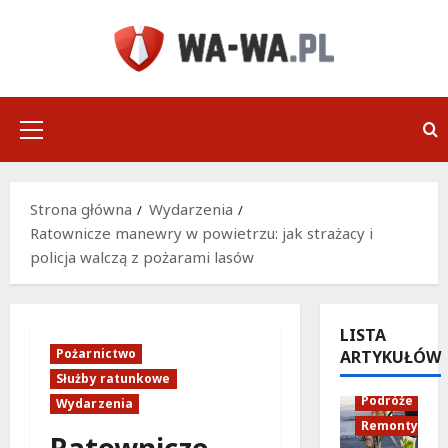
Przejdź
do
treści
Menu
główne
Strona główna
Wydarzenia
Ratownicze manewry w powietrzu: jak strażacy i
policja walczą z pożarami lasów
LISTA
Pożarnictwo
ARTYKUŁÓW
Infrastruktu
Służby ratunkowe
Podróże
Wydarzenia
Remonty