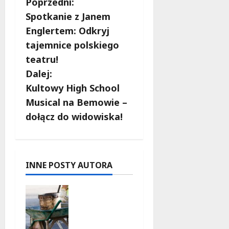
Z
Poprzedni:
Spotkanie z Janem
o
Englertem: Odkryj
b
tajemnice polskiego
teatru!
a
Dalej:
c
Kultowy High School
Musical na Bemowie –
z
dołącz do widowiska!
w
p
INNE POSTY AUTORA
i
Aleja
s
Sztandaró
w w
y
budowie: