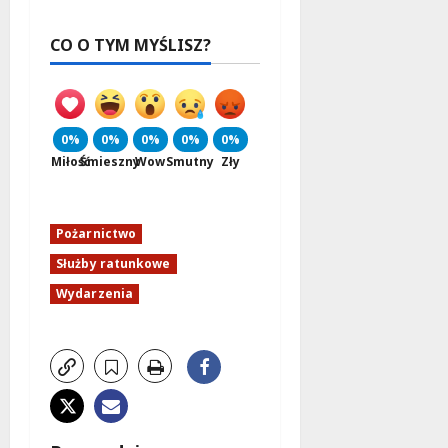
CO O TYM MYŚLISZ?
0%
0%
0%
0%
0%
Miłość
Śmieszny
Wow
Smutny
Zły
Pożarnictwo
Służby ratunkowe
Wydarzenia