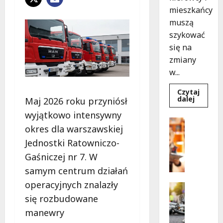
mieszkańcy
muszą
szykować
się na
zmiany
w...
Czytaj
Dowied
dalej
Maj 2026 roku przyniósł
się
więcej
wyjątkowo intensywny
o
Bezpiecz
Aleja
okres dla warszawskiej
Edukacja
Sztand
w
B
Jednostki Ratowniczo-
budowie
e
Zmiany
Gaśniczej nr 7. W
w
z
ruchu
samym centrum działań
p
od
7
operacyjnych znalazły
i
Bezpiecz
sierpnia
e
Edukacja
się rozbudowane
Wydarzen
c
manewry
Z
z