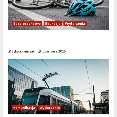
Bezpieczeństwo
Edukacja
Wydarzenia
Zdobądź kartę rowerową przed szkolnym
dzwonkiem!
Sylwia Klimczak
5 sierpnia 2026
Komunikacja
Wydarzenia