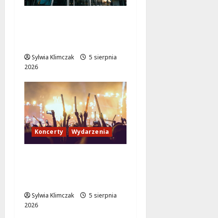
Tramwaje zmieniają
kurs: nowa trasa do
AWF!
Sylwia Klimczak
5 sierpnia
2026
Koncerty
Wydarzenia
Jazzowy wieczór z
Karoliną Błachnią w
Aninie!
Sylwia Klimczak
5 sierpnia
2026