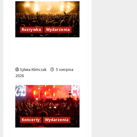
Rozrywka
Wydarzenia
Warszawskie
potańcówki: Tańcz w
sercu lata!
Sylwia Klimczak
5 sierpnia
2026
Koncerty
Wydarzenia
Jak dotrzeć na koncert