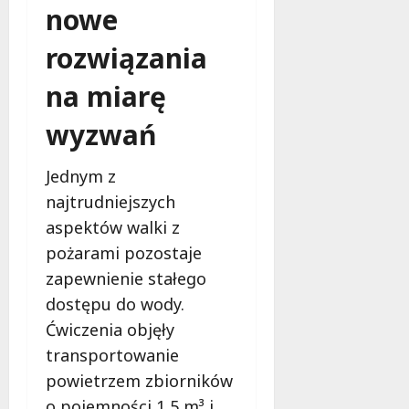
nowe
m
i
m
e
rozwiązania
o
c
b
z
na miarę
u
n
s
o
wyzwań
w
ś
U
c
r
Jednym z
i
s
!
najtrudniejszych
u
aspektów walki z
s
30
pożarami pozostaje
i
październi
e
zapewnienie stałego
2025
o
dostępu do wody.
f
Ćwiczenia objęły
e
r
transportowanie
u
powietrzem zbiorników
j
o pojemności 1,5 m³ i