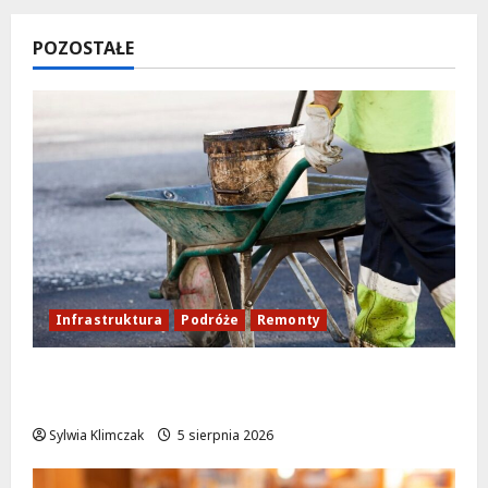
POZOSTAŁE
Infrastruktura
Podróże
Remonty
Aleja Sztandarów w budowie: Zmiany w
ruchu od 7 sierpnia!
Sylwia Klimczak
5 sierpnia 2026