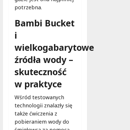
i
potrzebna.
e
t
Bambi Bucket
5
0
i
+
wielkogabarytowe
4
źródła wody –
sierpnia
2026
skuteczność
w praktyce
Wśród testowanych
technologii znalazły się
także ćwiczenia z
pobieraniem wody do
śmigłowca za pomocą