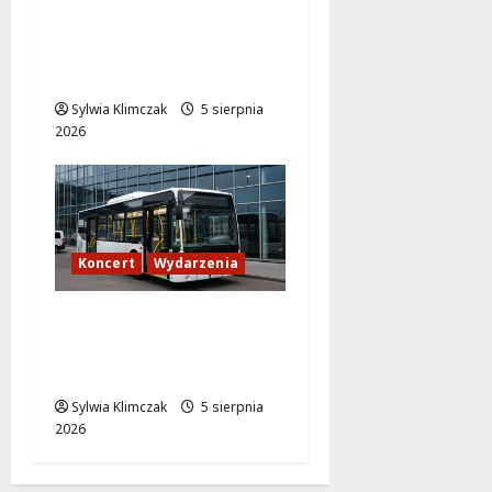
The Weeknd na PGE
Narodowym? Sprawdź
transport!
Sylwia Klimczak
5 sierpnia
2026
Koncert
Wydarzenia
Muzyczny wieczór w
Progresji: Komfortowy
powrót zapewniony!
Sylwia Klimczak
5 sierpnia
2026