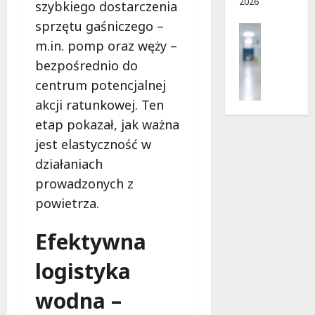
2026
i
d
szybkiego dostarczenia
e
r
sprzętu gaśniczego –
Profilak
r
o
Zdrowie
m.in. pomp oraz węży –
p
g
Z
bezpośrednio do
n
a
a
i
d
centrum potencjalnej
d
a
o
akcji ratunkowej. Ten
b
?
z
a
etap pokazał, jak ważna
d
j
r
jest elastyczność w
5
o
o
sierpnia
działaniach
z
w
2026
prowadzonych z
d
i
r
powietrza.
a
o
i
w
Efektywna
d
i
ł
e
logistyka
u
:
g
M
wodna –
o
a
w