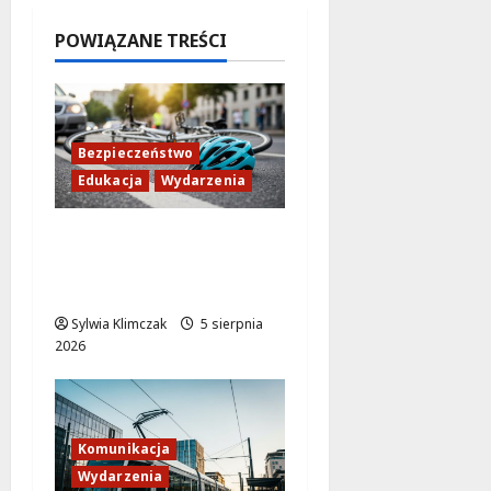
5 sierpnia
2026
POWIĄZANE TREŚCI
Bezpieczeństwo
Edukacja
Wydarzenia
Zdobądź kartę
rowerową przed
szkolnym dzwonkiem!
Sylwia Klimczak
5 sierpnia
2026
Komunikacja
Wydarzenia