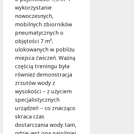
e
wykorzystanie
d
a
nowoczesnych,
r
mobilnych zbiorników
m
pneumatycznych o
o
objętości 7 m³,
w
e
ulokowanych w pobliżu
b
miejsca ćwiczeń. Ważną
a
częścią treningu była
d
a
również demonstracja
n
zrzutów wody z
i
wysokości – z użyciem
a
specjalistycznych
d
l
urządzeń – co znacząco
a
skraca czas
k
dostarczania wody tam,
o
gdzie jest ona najpilniej
b