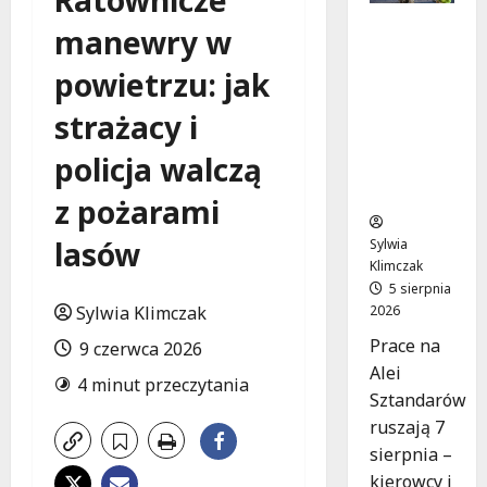
Ratownicze
Aleja
manewry w
Sztandar
ów w
powietrzu: jak
budowie:
strażacy i
Zmiany w
ruchu od
policja walczą
7
sierpnia!
z pożarami
lasów
Sylwia
Klimczak
5 sierpnia
2026
Sylwia Klimczak
Prace na
9 czerwca 2026
Alei
4 minut przeczytania
Sztandarów
ruszają 7
sierpnia –
kierowcy i