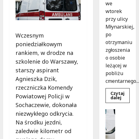
we
wtorek
przy ulicy
Młynarskiej,
po
Wczesnym
otrzymaniu
poniedziałkowym
zgłoszenia
rankiem, w drodze na
o osobie
szkolenie do Warszawy,
leżącej w
starszy aspirant
pobliżu
Agnieszka Dzik,
cmentarnego...
rzeczniczka Komendy
Czytaj
Powiatowej Policji w
Dowied
dalej
się
Sochaczewie, dokonała
więcej
o
Uncatego
niezwykłego odkrycia.
Zasypa
M
pod
Na środku jezdni,
cmenta
ł
murem:
zaledwie kilometr od
o
interwe
służb
d