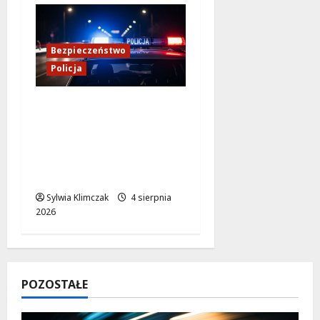
Bezpieczeństwo
Policja
Kulisy pracy
konwojowych
policjantów: Służba,
której nie widać na co
dzień
Sylwia Klimczak
4 sierpnia
2026
POZOSTAŁE