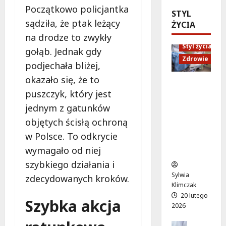
a
e
l
c
Początkowo policjantka
STYL
t
s
a
j
sądziła, że ptak leżący
ŻYCIA
n
z
t
i
a
y
na drodze to zwykły
o
:
p
c
Styl życia
w
gołąb. Jednak gdy
j
o
h
a
Zdrowie
a
podjechała bliżej,
m
i
t
k
okazało się, że to
o
r
r
s
Ruch,
c
o
a
puszczyk, który jest
z
dieta i
p
w
k
k
nawodni
jednym z gatunków
s
e
c
o
enie:
objętych ścisłą ochroną
y
r
y
l
Sekrety
w Polsce. To odkrycie
c
z
j
e
zdroweg
h
y
n
wymagało od niej
n
o życia
o
s
y
i
szybkiego działania i
l
t
c
e
Sylwia
zdecydowanych kroków.
o
ó
h
z
Klimczak
g
w
c
a
20 lutego
Szybka akcja
i
n
e
m
2026
c
a
n
i
z
M
a
Edukacja