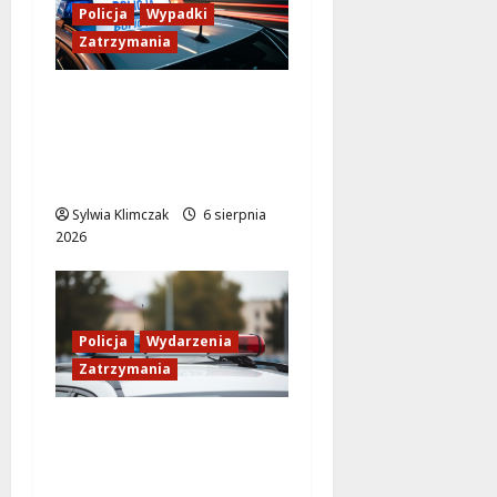
Policja
Wypadki
Zatrzymania
Zasypany pod
cmentarnym murem:
interwencja służb w
dramatycznej sytuacji
Sylwia Klimczak
6 sierpnia
2026
Policja
Wydarzenia
Zatrzymania
89 Zatrzymanych w
Ogólnopolskiej Akcji
Policji „Poszukiwany