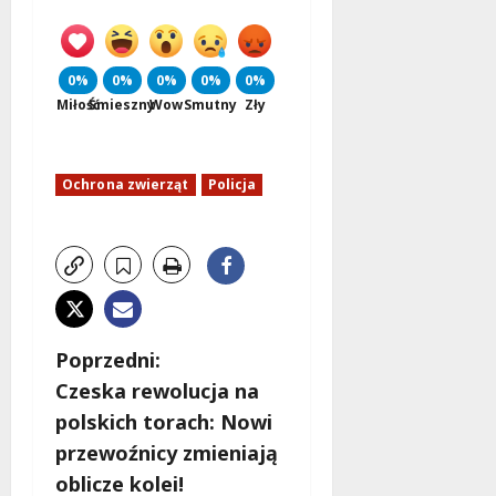
0%
0%
0%
0%
0%
Miłość
Śmieszny
Wow
Smutny
Zły
Ochrona zwierząt
Policja
Z
Poprzedni:
Czeska rewolucja na
o
polskich torach: Nowi
b
przewoźnicy zmieniają
oblicze kolei!