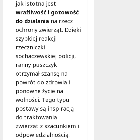
d
jak istotna jest
l
wrażliwość i gotowość
a
do działania
na rzecz
k
o
ochrony zwierząt. Dzięki
b
szybkiej reakcji
i
rzeczniczki
e
sochaczewskiej policji,
t
5
ranny puszczyk
0
otrzymał szansę na
+
powrót do zdrowia i
ponowne życie na
4
sierpnia
wolności. Tego typu
2026
postawy są inspiracją
do traktowania
zwierząt z szacunkiem i
odpowiedzialnością.