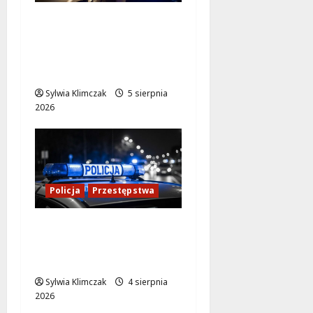
Transportowa
kontrola w Warszawie:
59 dowodów i 10 praw
jazdy zatrzymanych!
Sylwia Klimczak
5 sierpnia
2026
Policja
Przestępstwa
Kradzież w nocy:
Agresywny mężczyzna
na Chmielnej
Sylwia Klimczak
4 sierpnia
2026