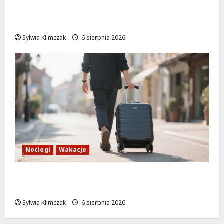
Nowe ścieżki dla pieszych i rowerzystów
na Moście Siekierkowskim!
Sylwia Klimczak
6 sierpnia 2026
Noclegi
Wakacje
Warszawskie lato w atrakcyjnych cenach:
OSiR Polna zaprasza!
Sylwia Klimczak
6 sierpnia 2026