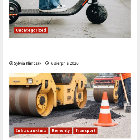
Uncategorized
Młodzi funkcjonariusze w akcji: jak
szkolenie zamieniło się w ratunek
Sylwia Klimczak
6 sierpnia 2026
Infrastruktura
Remonty
Transport