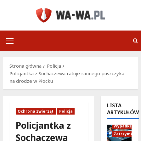
Przejdź
do
treści
Menu
główne
Strona główna
Policja
Policjantka z Sochaczewa ratuje rannego puszczyka
na drodze w Płocku
LISTA
Ochrona zwierząt
Policja
ARTYKUŁÓW
Policja
Policjantka z
Wypadki
Zatrzymania
Sochaczewa