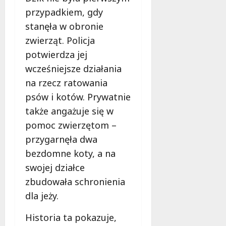
f
przypadkiem, gdy
e
stanęła w obronie
r
u
zwierząt. Policja
j
potwierdza jej
e
wcześniejsze działania
d
na rzecz ratowania
a
r
psów i kotów. Prywatnie
m
także angażuje się w
o
pomoc zwierzętom –
w
przygarnęła dwa
e
b
bezdomne koty, a na
a
swojej działce
d
zbudowała schronienia
a
n
dla jeży.
i
a
Historia ta pokazuje,