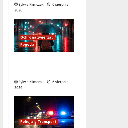
Sylwia Klimczak
6 sierpnia
2026
Ochrona zwierząt
Pogoda
Mokotów zapewnia
ulgę w upalne dni z
Miejscem Chłodu
Sylwia Klimczak
6 sierpnia
2026
Policja
Transport