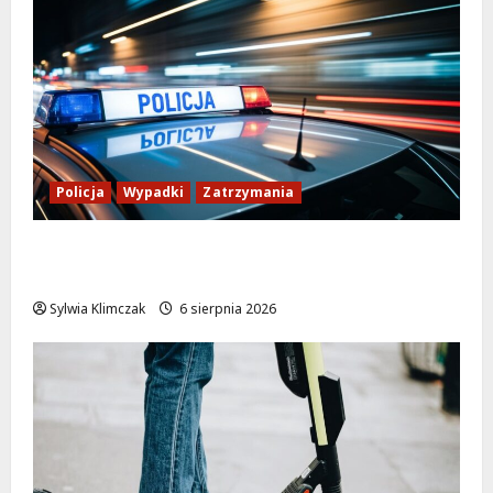
Policja
Wypadki
Zatrzymania
Zasypany pod cmentarnym murem:
interwencja służb w dramatycznej sytuacji
Sylwia Klimczak
6 sierpnia 2026