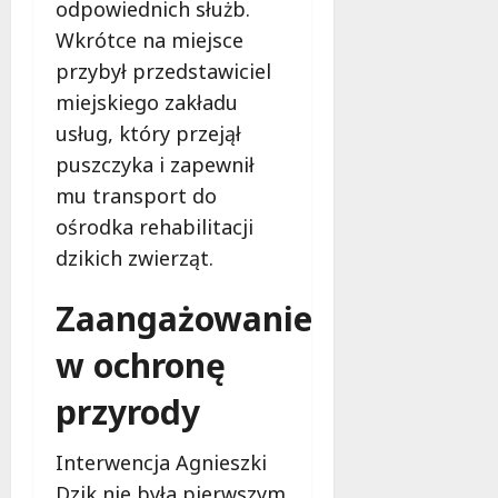
d
2026
odpowiednich służb.
i
ł
Wkrótce na miejsce
e
u
przybył przedstawiciel
:
g
M
miejskiego zakładu
o
a
w
usług, który przejął
m
i
puszczyka i zapewnił
m
e
o
mu transport do
c
b
z
ośrodka rehabilitacji
u
n
dzikich zwierząt.
s
o
w
ś
Zaangażowanie
U
c
r
i
w ochronę
s
!
u
przyrody
s
30
i
październi
Interwencja Agnieszki
e
2025
o
Dzik nie była pierwszym