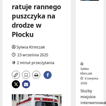
ratuje rannego
Zasypany
pod
puszczyka na
cmentar
nym
drodze w
murem:
interwen
Płocku
cja służb
w
Sylwia Klimczak
dramaty
cznej
23 września 2025
sytuacji
2 minut przeczytania
Sylwia
Klimczak
6 sierpnia
2026
Służby
miejskie
interweniowa