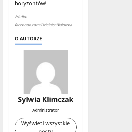
horyzontów!
źródło:
facebook.com/DzielnicaBialoleka
O AUTORZE
Sylwia Klimczak
Administrator
Wyświetl wszystkie
posty