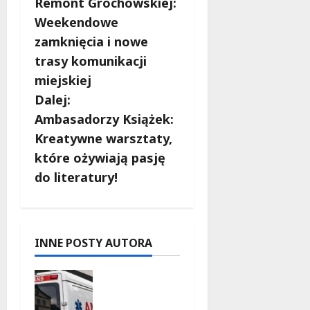
Remont Grochowskiej:
o
Weekendowe
b
zamknięcia i nowe
trasy komunikacji
a
miejskiej
c
Dalej:
Ambasadorzy Książek:
z
Kreatywne warsztaty,
w
które ożywiają pasję
do literatury!
p
i
s
INNE POSTY AUTORA
y
Szkolenie
w akcji:
Jak