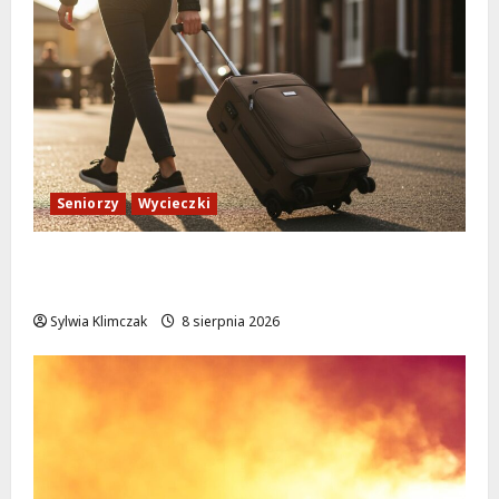
Seniorzy
Wycieczki
Białołęka zaprasza seniorów na darmowe
podróże do Zamościa i Krakowa!
Sylwia Klimczak
8 sierpnia 2026