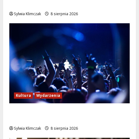
życie w krytycznej sytuacji
Sylwia Klimczak
8 sierpnia 2026
Kultura
Wydarzenia
Kino pod gwiazdami: „Wielki Marty” na
leżakach w Wilanowie
Sylwia Klimczak
8 sierpnia 2026