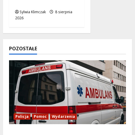
Odkryj Nowe Hity!
Sylwia Klimczak
8 sierpnia
2026
POZOSTAŁE
Policja
Pomoc
Wydarzenia
Szkolenie w akcji: Jak policjanci uratowali