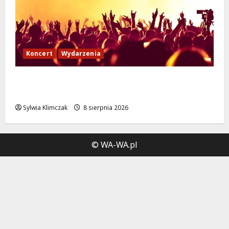
Koncert
Wydarzenia
Muzyczny Stand Up: Wieczór pełen śmiechu
i dźwięków w Białołęce
Sylwia Klimczak
8 sierpnia 2026
© WA-WA.pl