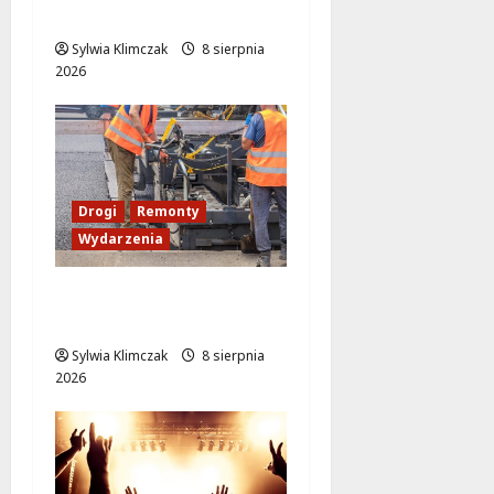
i dźwięków w Białołęce
Sylwia Klimczak
8 sierpnia
2026
Drogi
Remonty
Wydarzenia
Ursynów odżywa! Aleja
KEN znów przejezdna!
Sylwia Klimczak
8 sierpnia
2026