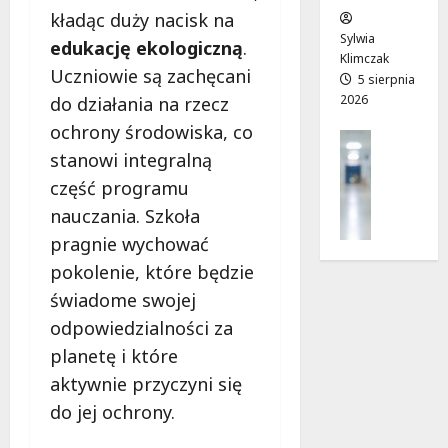
w
e
!
kładąc duży nacisk na
o
Sylwia
edukację ekologiczną
.
j
Klimczak
8
8
Uczniowie są zachęcani
a
5 sierpnia
sierpnia
sierpnia
2026
d
do działania na rzecz
2026
2026
r
ochrony środowiska, co
Profilak
o
Zdrowie
stanowi integralną
g
Z
część programu
a
a
d
nauczania. Szkoła
d
o
pragnie wychować
b
z
pokolenie, które będzie
a
d
j
świadome swojej
r
o
o
odpowiedzialności za
z
w
planetę i które
d
i
r
aktywnie przyczyni się
a
o
i
do jej ochrony.
w
d
i