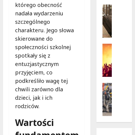
w
którego obecność
krytycz
p
Seniorzy
sytuacji
nadała wydarzeniu
o
Wycieczk
B
d
szczególnego
i
g
charakteru. Jego słowa
a
w
skierowane do
ł
i
o
a
społeczności szkolnej
Koncert
ł
Wydarzen
z
spotkały się z
M
ę
d
entuzjastycznym
u
k
a
z
przyjęciem, co
a
m
y
z
i
podkreśliło wagę tej
c
a
Drogi
:
chwili zarówno dla
z
Remonty
p
„
dzieci, jak i ich
Wydarzen
n
r
W
U
y
a
rodziców.
i
r
S
s
e
s
t
z
l
Wartości
y
a
a
k
n
n
s
i