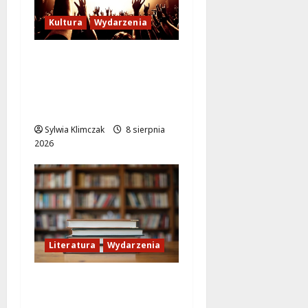
Kultura
Wydarzenia
Letni wieczór z włoską
komedią „Follemente”:
miłość i śmiech na
ekranie!
Sylwia Klimczak
8 sierpnia
2026
Literatura
Wydarzenia
Literackie Skarby w
Czytelni Naukowej: