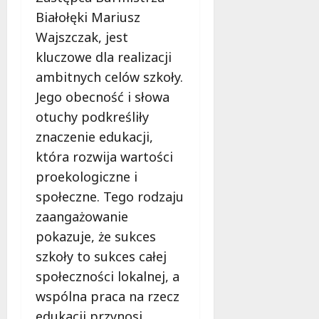
l
Białołęki Mariusz
a
k
Wajszczak, jest
o
kluczowe dla realizacji
b
ambitnych celów szkoły.
i
Jego obecność i słowa
e
t
otuchy podkreśliły
5
znaczenie edukacji,
0
która rozwija wartości
+
proekologiczne i
4
społeczne. Tego rodzaju
sierpnia
zaangażowanie
2026
pokazuje, że sukces
szkoły to sukces całej
społeczności lokalnej, a
wspólna praca na rzecz
edukacji przynosi