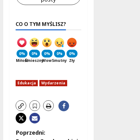
CO O TYM MYŚLISZ?
0%
0%
0%
0%
0%
Miłość
Śmieszny
Wow
Smutny
Zły
Edukacja
Wydarzenia
Z
Poprzedni: