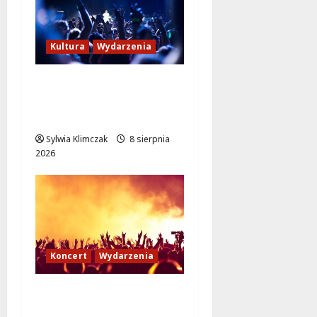
Kultura
Wydarzenia
Kino pod gwiazdami:
„Wielki Marty” na
leżakach w Wilanowie
Sylwia Klimczak
8 sierpnia
2026
Koncert
Wydarzenia
Muzyczny Stand Up:
Wieczór pełen śmiechu