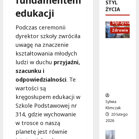
fundamentem
ó
STYL
d
e
M
w
ŻYCIA
U
edukacji
n
a
o
p
i
r
d
Styl życia
:
o
t
Podczas ceremonii
ż
W
r
Zdrowie
y
dyrektor szkoły zwróciła
y
i
ó
”
w
e
uwagę na znaczenie
w
n
Ruch,
a
c
n
a
kształtowania młodych
dieta i
!
z
a
l
nawodni
ludzi w duchu
przyjaźni,
A
ó
d
e
enie:
l
szacunku i
r
a
ż
Sekrety
e
p
r
odpowiedzialności
. Te
a
zdroweg
j
e
m
k
o życia
wartości są
a
ł
o
a
kręgosłupem edukacji w
K
e
w
c
Sylwia
E
Szkole Podstawowej nr
n
e
h
Klimczak
N
ś
p
w
314, gdzie wychowanie
20 lutego
z
m
o
W
2026
w trosce o naszą
n
i
d
i
planetę jest równie
ó
e
Edukacja
r
l
w
Styl życi