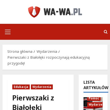
Przejdź
do
treści
Menu
główne
Strona główna
Wydarzenia
Pierwszaki z Białołęki rozpoczynają edukacyjną
przygodę!
LISTA
Edukacja
Wydarzenia
ARTYKUŁÓW
Policja
Pierwszaki z
Pomoc
Wydarzenia
Białołęki