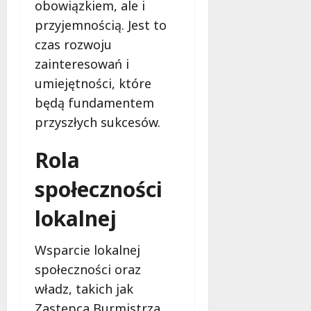
obowiązkiem, ale i
e
przyjemnością. Jest to
r
u
czas rozwoju
j
zainteresowań i
e
umiejętności, które
d
a
będą fundamentem
r
przyszłych sukcesów.
m
o
Rola
w
e
społeczności
b
a
lokalnej
d
a
Wsparcie lokalnej
n
społeczności oraz
i
a
władz, takich jak
d
Zastępca Burmistrza