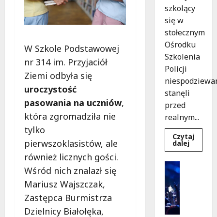
szkolący
się w
stołecznym
Ośrodku
W Szkole Podstawowej
Szkolenia
nr 314 im. Przyjaciół
Policji
Ziemi odbyła się
niespodziewa
uroczystość
stanęli
pasowania na uczniów
,
przed
która zgromadziła nie
realnym...
tylko
Czytaj
pierwszoklasistów, ale
Dowied
dalej
się
również licznych gości.
więcej
o
Kultura
Wśród nich znalazł się
Szkolen
Wydarzen
w
Mariusz Wajszczak,
akcji:
K
Jak
i
Zastępca Burmistrza
policjan
uratowa
n
Dzielnicy Białołęka,
życie
o