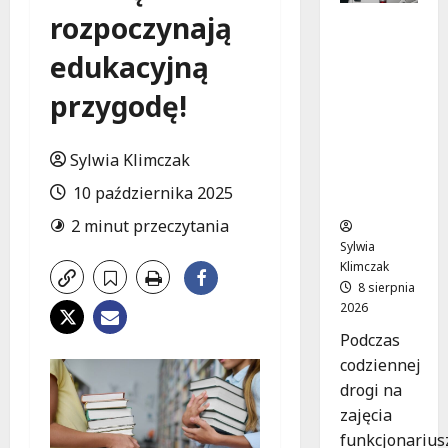
rozpoczynają
Szkolenie
w akcji:
edukacyjną
Jak
policjanci
przygodę!
uratowal
i życie w
krytyczn
Sylwia Klimczak
ej
10 października 2025
sytuacji
2 minut przeczytania
Sylwia
Klimczak
8 sierpnia
2026
Podczas
codziennej
drogi na
zajęcia
funkcjonarius