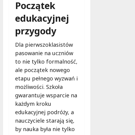
ł
Początek
e
u
:
g
edukacyjnej
M
o
a
przygody
w
m
i
m
e
Dla pierwszoklasistów
o
c
pasowanie na uczniów
b
z
u
to nie tylko formalność,
n
s
o
ale początek nowego
w
ś
etapu pełnego wyzwań i
U
c
r
możliwości. Szkoła
i
s
!
gwarantuje wsparcie na
u
każdym kroku
s
30
edukacyjnej podróży, a
i
październi
e
nauczyciele starają się,
2025
o
by nauka była nie tylko
f