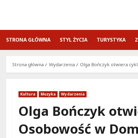
Przejdź
do
treści
STRONA GŁÓWNA
STYL ŻYCIA
TURYSTYKA
Strona główna
Wydarzenia
Olga Bończyk otwiera cyk
Kultura
Muzyka
Wydarzenia
Olga Bończyk otwi
Osobowość w Dom