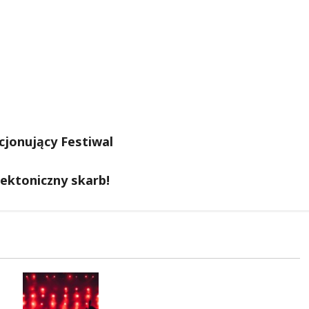
cjonujący Festiwal
tektoniczny skarb!
Finałowy koncert hip-hopu z
JIMKIEM i legendami na