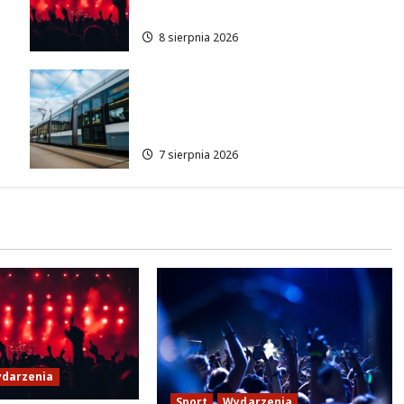
Lotnisku Bemowo
8 sierpnia 2026
Niebieski tramwaj z
 w
Wrocławia ożywia
warszawskie ulice!
7 sierpnia 2026
darzenia
Sport
Wydarzenia