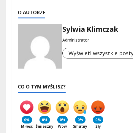
O AUTORZE
Sylwia Klimczak
Administrator
Wyświetl wszystkie post
CO O TYM MYŚLISZ?
0%
0%
0%
0%
0%
Miłość
Śmieszny
Wow
Smutny
Zły