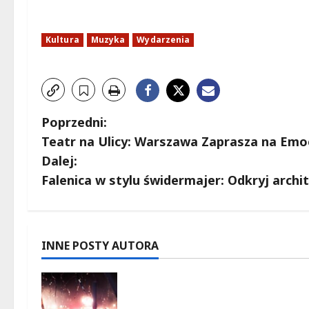
Kultura
Muzyka
Wydarzenia
Z
Poprzedni:
Teatr na Ulicy: Warszawa Zaprasza na Emo
o
Dalej:
b
Falenica w stylu świdermajer: Odkryj archi
a
c
INNE POSTY AUTORA
z
Muzyczne lato w Włochach
w