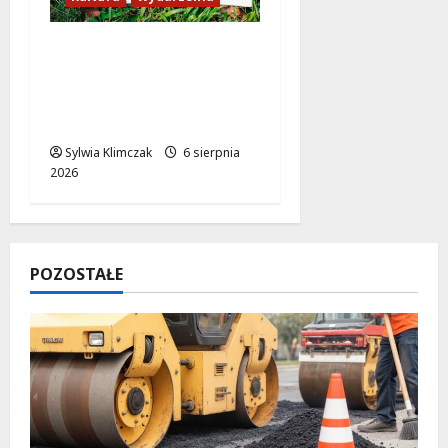
Twórcze wsparcie dla
artystów w
Warszawie: stypendia
2027!
Sylwia Klimczak
6 sierpnia
2026
POZOSTAŁE