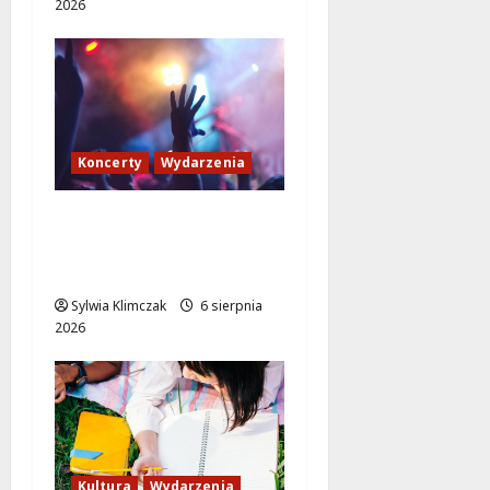
2026
Koncerty
Wydarzenia
Muzyczne Pożegnanie
Lata: Wilki i Grzegorz
Hyży w Wawrze!
Sylwia Klimczak
6 sierpnia
2026
Kultura
Wydarzenia