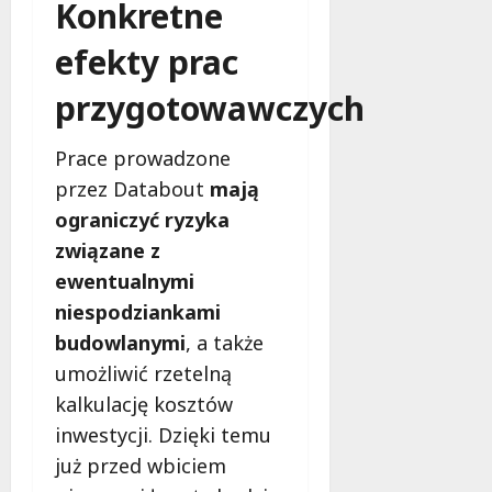
Konkretne
f
e
efekty prac
r
u
przygotowawczych
j
e
Prace prowadzone
d
a
przez Databout
mają
r
ograniczyć ryzyka
m
związane z
o
ewentualnymi
w
e
niespodziankami
b
budowlanymi
, a także
a
umożliwić rzetelną
d
kalkulację kosztów
a
n
inwestycji. Dzięki temu
i
już przed wbiciem
a