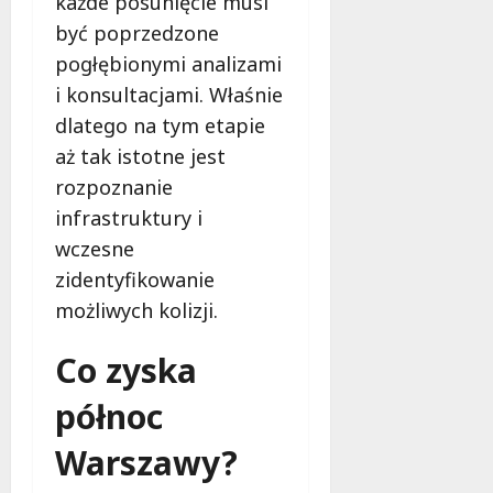
każde posunięcie musi
w
d
i
być poprzedzone
ł
e
u
pogłębionymi analizami
:
g
i konsultacjami. Właśnie
M
o
a
dlatego na tym etapie
w
m
i
aż tak istotne jest
m
e
rozpoznanie
o
c
infrastruktury i
b
z
u
wczesne
n
s
o
zidentyfikowanie
w
ś
możliwych kolizji.
U
c
r
i
Co zyska
s
!
u
północ
s
30
i
październi
Warszawy?
e
2025
o