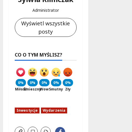
Administrator
Wyświetl wszystkie
posty
CO O TYM MYŚLISZ?
0%
0%
0%
0%
0%
Miłość
Śmieszny
Wow
Smutny
Zły
Inwestycje
Wydarzenia