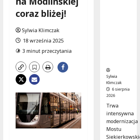
na Modlińskiej
ścieżki
coraz bliżej!
dla
pieszych
i
Sylwia Klimczak
rowerzys
18 września 2025
tów na
Moście
3 minut przeczytania
Siekierko
wskim!
Sylwia
Klimczak
6 sierpnia
2026
Trwa
intensywna
modernizacja
Mostu
Siekierkowski