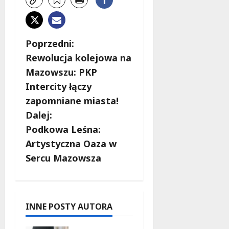
Z
Poprzedni:
Rewolucja kolejowa na
o
Mazowszu: PKP
b
Intercity łączy
zapomniane miasta!
a
Dalej:
c
Podkowa Leśna:
Artystyczna Oaza w
z
Sercu Mazowsza
w
p
INNE POSTY AUTORA
i