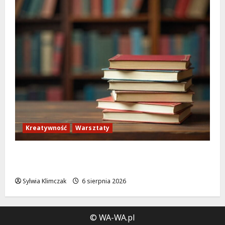
Kreatywność
Warsztaty
Zielona Biblioteka: Odkryj kreatywność i
ekologię w sierpniu!
Sylwia Klimczak
6 sierpnia 2026
© WA-WA.pl