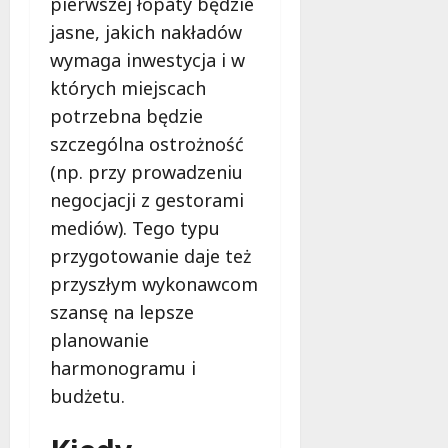
pierwszej łopaty będzie
d
l
jasne, jakich nakładów
a
wymaga inwestycja i w
k
których miejscach
o
potrzebna będzie
b
i
szczególna ostrożność
e
(np. przy prowadzeniu
t
negocjacji z gestorami
5
mediów). Tego typu
0
+
przygotowanie daje też
przyszłym wykonawcom
4
szansę na lepsze
sierpnia
2026
planowanie
harmonogramu i
budżetu.