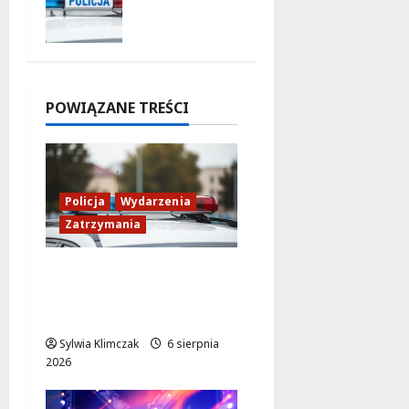
Ogólnopol
6 sierpnia
skiej Akcji
2026
Policji
„Poszukiw
any
POWIĄZANE TREŚCI
6 sierpnia
2026
Policja
Wydarzenia
Zatrzymania
89 Zatrzymanych w
Ogólnopolskiej Akcji
Policji „Poszukiwany
Sylwia Klimczak
6 sierpnia
2026