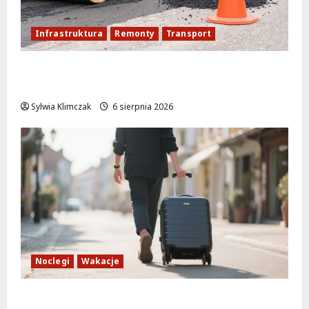
Infrastruktura
Remonty
Transport
Nowe ścieżki dla pieszych i rowerzystów
na Moście Siekierkowskim!
Sylwia Klimczak
6 sierpnia 2026
Noclegi
Wakacje
Warszawskie lato w atrakcyjnych cenach: