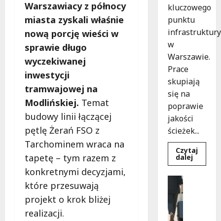
Warszawiacy z północy
kluczowego
miasta zyskali właśnie
punktu
infrastruktury
nową porcję wieści w
w
sprawie długo
Warszawie.
wyczekiwanej
Prace
inwestycji
skupiają
tramwajowej na
się na
Modlińskiej.
Temat
poprawie
budowy linii łączącej
jakości
pętlę Żerań FSO z
ścieżek...
Tarchominem wraca na
Czytaj
tapetę – tym razem z
Dowied
dalej
się
konkretnymi decyzjami,
więcej
o
Noclegi
które przesuwają
Nowe
Wakacje
ścieżki
projekt o krok bliżej
dla
W
pieszyc
a
realizacji.
i
rowerz