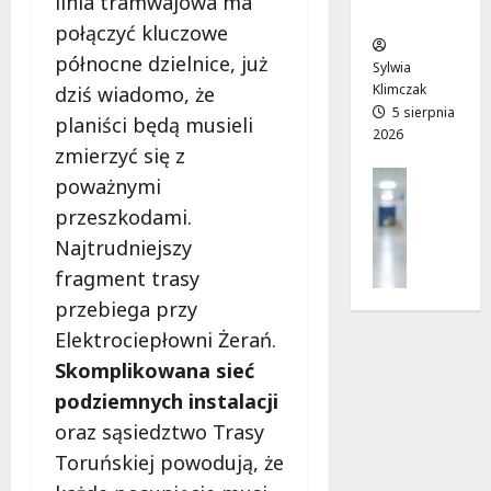
linia tramwajowa ma
ców
u
T
u
a
połączyć kluczowe
w
w
!
r
północne dzielnice, już
P
o
t
Sylwia
a
j
Klimczak
dziś wiadomo, że
a
6
r
a
5 sierpnia
!
sierpnia
planiści będą musieli
2026
k
d
2026
zmierzyć się z
u
r
6
Profilak
poważnymi
o
sierpnia
Zdrowie
g
2026
6
przeszkodami.
Z
a
sierpnia
Najtrudniejszy
a
d
2026
d
fragment trasy
o
b
z
przebiega przy
a
d
Elektrociepłowni Żerań.
j
r
Skomplikowana sieć
o
o
z
podziemnych instalacji
w
d
i
oraz sąsiedztwo Trasy
r
a
Toruńskiej powodują, że
o
i