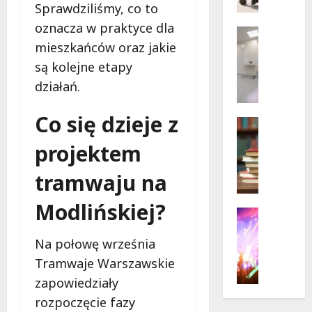
r
Sprawdziliśmy, co to
na
s
Moście
oznacza w praktyce dla
Siekier
z
Wsparcie
mieszkańców oraz jakie
a
Zdrowie 
B
w
są kolejne etapy
e
s
działań.
z
k
p
i
Co się dzieje z
ł
e
Kreatywn
a
Warsztat
l
projektem
Z
t
a
i
n
t
tramwaju na
e
a
o
l
p
w
Modlińskiej?
o
o
Kultura
a
n
Wydarzen
m
t
R
Na połowę września
a
o
r
o
B
c
a
Tramwaje Warszawskie
d
i
p
k
zapowiedziały
z
b
s
c
rozpoczęcie fazy
i
l
y
y