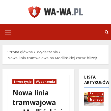
Przejdź
do
treści
Menu
główne
Strona główna
Wydarzenia
Nowa linia tramwajowa na Modlińskiej coraz bliżej!
LISTA
Inwestycje
Wydarzenia
ARTYKUŁÓW
Infrastruktu
Nowa linia
Remonty
Transport
tramwajowa
Nowe