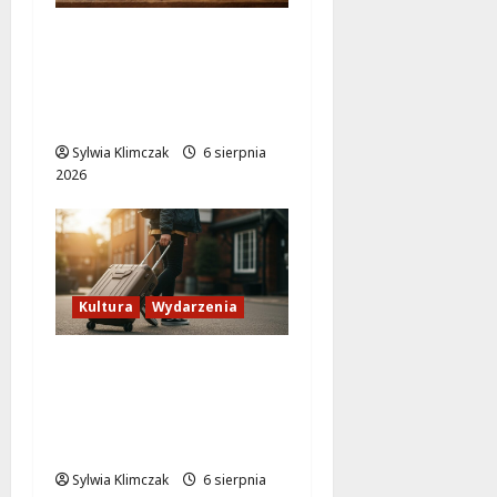
Lato w Bibliotece
Nautilus: Magia,
Przygody i
Kreatywność dla Dzieci
Sylwia Klimczak
6 sierpnia
2026
Kultura
Wydarzenia
Odkryj Wawer:
Niezwykłe historie z
prawobrzeżnej
Warszawy!
Sylwia Klimczak
6 sierpnia