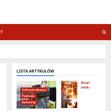
KT
LISTA ARTYKUŁÓW
Bezpieczeństwo
Edukacja
Infrastruktura
Bez
Podróże
pie
Remonty
cze