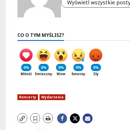
Wyświetl wszystkie post
CO O TYM MYŚLISZ?
0%
0%
0%
0%
0%
Miłość
Śmieszny
Wow
Smutny
Zły
Koncerty
Wydarzenia