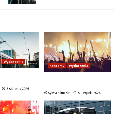
Wydarzenia
Koncerty
Wydarzenia
ieniają kurs:
Jazzowy wieczór z Karoliną
 do AWF!
Błachnią w Aninie!
5 sierpnia 2026
Sylwia Klimczak
5 sierpnia 2026