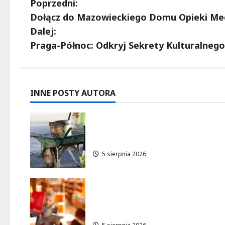
Z
Poprzedni:
Dołącz do Mazowieckiego Domu Opieki Med
o
Dalej:
b
Praga-Północ: Odkryj Sekrety Kulturalneg
a
c
INNE POSTY AUTORA
z
Aleja Sztandarów w budowie:
w
Zmiany w ruchu od 7 sierpnia
p
5 sierpnia 2026
i
Bezpieczeństwo przez
s
zabawę: Wakacyjne lekcje dl
najmłodszych
y