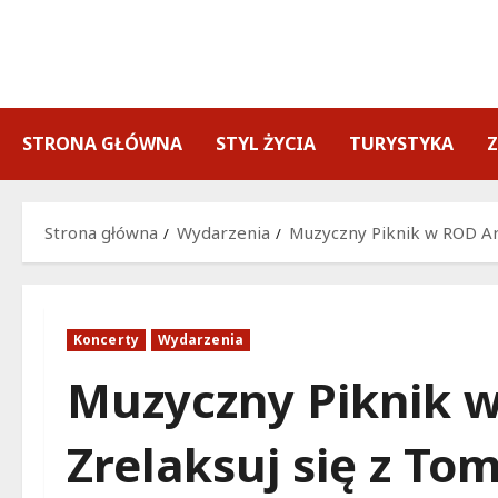
Przejdź
do
treści
STRONA GŁÓWNA
STYL ŻYCIA
TURYSTYKA
Strona główna
Wydarzenia
Muzyczny Piknik w ROD Ar
Koncerty
Wydarzenia
Muzyczny Piknik w
Zrelaksuj się z T