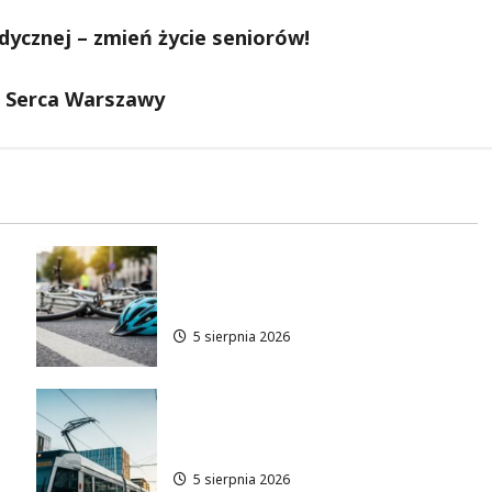
ycznej – zmień życie seniorów!
o Serca Warszawy
Zdobądź kartę rowerową
!
przed szkolnym dzwonkiem!
5 sierpnia 2026
Tramwaje zmieniają kurs:
a
nowa trasa do AWF!
5 sierpnia 2026