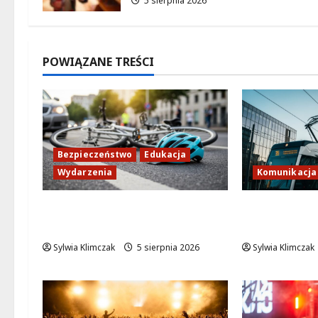
5 sierpnia 2026
POWIĄZANE TREŚCI
Bezpieczeństwo
Edukacja
Wydarzenia
Komunikacja
Zdobądź kartę rowerową
Tramwaje zm
przed szkolnym dzwonkiem!
nowa trasa
Sylwia Klimczak
5 sierpnia 2026
Sylwia Klimczak