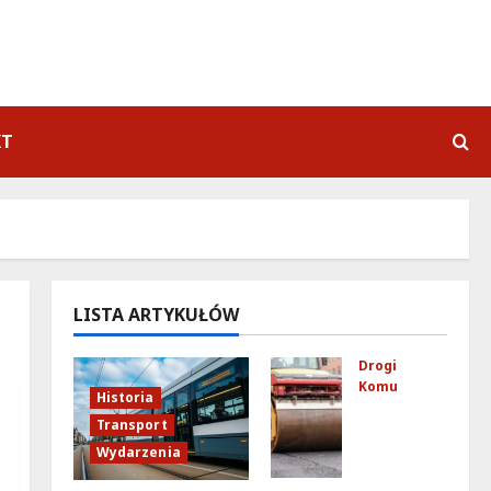
KT
LISTA ARTYKUŁÓW
Drogi
Komunikacja
Historia
No
Transport
we
Wydarzenia
zas