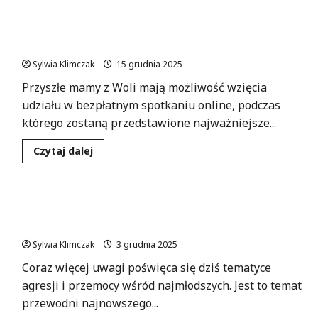
Zainwestuj
w
Ciąża bez tajemnic: Twoje prawa i
swoje
umiejętności
bezpieczeństwo przyszłej mamy
wychowawcze
–
Sylwia Klimczak
15 grudnia 2025
dołącz
do
Przyszłe mamy z Woli mają możliwość wzięcia
„Szkoły
dla
udziału w bezpłatnym spotkaniu online, podczas
Rodziców”!
którego zostaną przedstawione najważniejsze...
Dowiedz
Czytaj dalej
się
więcej
o
Ciąża
bez
Zrozumieć agresję: Jak pomóc dzieciom w
tajemnic:
Twoje
trudnych emocjach?
prawa
i
Sylwia Klimczak
3 grudnia 2025
bezpieczeństwo
przyszłej
Coraz więcej uwagi poświęca się dziś tematyce
mamy
agresji i przemocy wśród najmłodszych. Jest to temat
przewodni najnowszego...