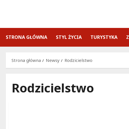
Przejdź
do
treści
STRONA GŁÓWNA
STYL ŻYCIA
TURYSTYKA
Strona główna
Newsy
Rodzicielstwo
Rodzicielstwo