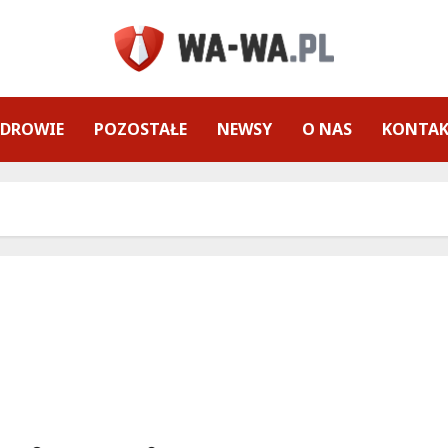
ZDROWIE
POZOSTAŁE
NEWSY
O NAS
KONTA
Wielki powrót Pracowni Rodziny – dołącz do
bezpłatnych warsztatów dla rodziców!