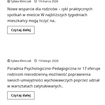
Sylwia Klimczak
19 marca 2026
Nowe wsparcie dla rodziców – cykl praktycznych
spotkań w mieście W najbliższych tygodniach
mieszkańcy mogą liczyć na...
Dowiedz
Czytaj dalej
się
więcej
o
Wielki
powrót
Zainwestuj w swoje umiejętności wychowawcze –
Pracowni
Rodziny
dołącz do „Szkoły dla Rodziców”!
–
dołącz
Sylwia Klimczak
19 lutego 2026
do
bezpłatnych
Poradnia Psychologiczno-Pedagogiczna nr 17 oferuje
warsztatów
dla
rodzicom niecodzienną możliwość poprawienia
rodziców!
swoich umiejętności wychowawczych poprzez udział
w warsztatach zatytułowanych...
Dowiedz
Czytaj dalej
się
więcej
o