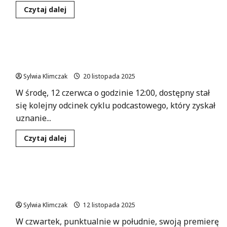
Dowiedz
Czytaj dalej
się
więcej
o
Zrozumieć
agresję:
Nauka samodzielności: Kluczowe wskazówki dla
Jak
pomóc
rodziców i nauczycieli
dzieciom
w
Sylwia Klimczak
20 listopada 2025
trudnych
emocjach?
W środę, 12 czerwca o godzinie 12:00, dostępny stał
się kolejny odcinek cyklu podcastowego, który zyskał
uznanie...
Dowiedz
Czytaj dalej
się
więcej
o
Nauka
samodzielności:
Nowe umiejętności społeczne dzieci – posłuchaj
Kluczowe
wskazówki
5. odcinka podcastu!
dla
rodziców
Sylwia Klimczak
12 listopada 2025
i
nauczycieli
W czwartek, punktualnie w południe, swoją premierę