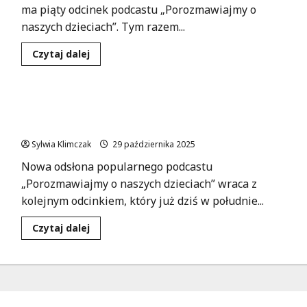
ma piąty odcinek podcastu „Porozmawiajmy o
naszych dzieciach”. Tym razem...
Dowiedz
Czytaj dalej
się
więcej
o
Nowe
umiejętności
Odkryj, jak pomóc dziecku w adaptacji do szkoły
społeczne
dzieci
– premiera podcastu już dziś!
–
posłuchaj
Sylwia Klimczak
29 października 2025
5.
odcinka
Nowa odsłona popularnego podcastu
podcastu!
„Porozmawiajmy o naszych dzieciach” wraca z
kolejnym odcinkiem, który już dziś w południe...
Dowiedz
Czytaj dalej
się
więcej
o
Odkryj,
jak
pomóc
dziecku
w