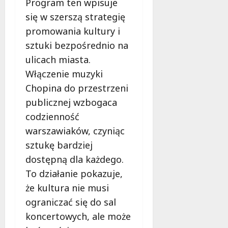
Program ten wpisuje
e
się w szerszą strategię
r
u
promowania kultury i
j
sztuki bezpośrednio na
e
ulicach miasta.
d
Włączenie muzyki
a
r
Chopina do przestrzeni
m
publicznej wzbogaca
o
codzienność
w
e
warszawiaków, czyniąc
b
sztukę bardziej
a
dostępną dla każdego.
d
To działanie pokazuje,
a
n
że kultura nie musi
i
ograniczać się do sal
a
koncertowych, ale może
d