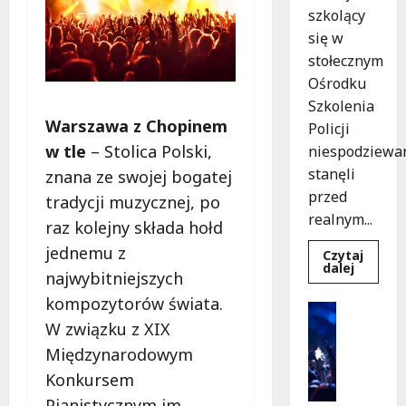
szkolący
się w
stołecznym
Ośrodku
Szkolenia
Warszawa z Chopinem
Policji
w tle
– Stolica Polski,
niespodziewa
stanęli
znana ze swojej bogatej
przed
tradycji muzycznej, po
realnym...
raz kolejny składa hołd
jednemu z
Czytaj
Dowied
dalej
najwybitniejszych
się
więcej
kompozytorów świata.
o
Kultura
Szkolen
W związku z XIX
Wydarzen
w
akcji:
K
Międzynarodowym
Jak
i
policjan
Konkursem
uratowa
n
życie
Pianistycznym im.
o