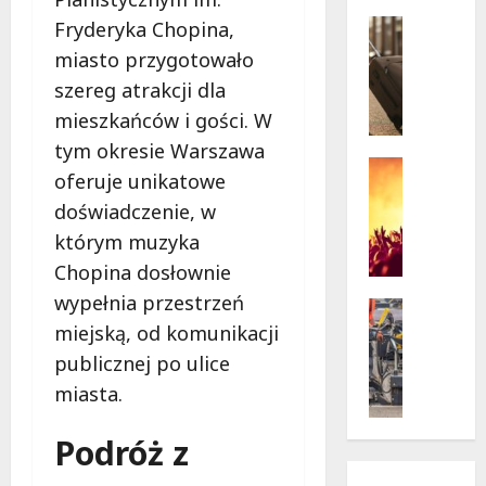
w
krytycz
p
Seniorzy
Fryderyka Chopina,
sytuacji
o
Wycieczk
miasto przygotowało
B
d
szereg atrakcji dla
i
g
a
mieszkańców i gości. W
w
ł
i
tym okresie Warszawa
o
a
Koncert
oferuje unikatowe
ł
Wydarzen
z
doświadczenie, w
M
ę
d
u
k
a
którym muzyka
z
a
m
Chopina dosłownie
y
z
i
wypełnia przestrzeń
c
a
Drogi
:
z
Remonty
miejską, od komunikacji
p
„
Wydarzen
n
r
W
publicznej po ulice
U
y
a
i
miasta.
r
S
s
e
s
t
z
l
Podróż z
y
a
a
k
n
n
s
i