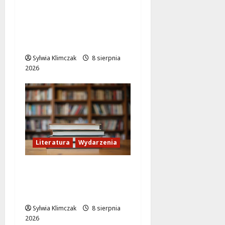
Letni wieczór z włoską
komedią „Follemente”:
miłość i śmiech na
ekranie!
Sylwia Klimczak
8 sierpnia
2026
Literatura
Wydarzenia
Literackie Skarby w
Czytelni Naukowej:
Odkryj Nowe Hity!
Sylwia Klimczak
8 sierpnia
2026