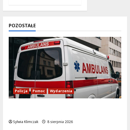
POZOSTAŁE
Policja
Pomoc
Wydarzenia
Szkolenie w akcji: Jak policjanci uratowali
życie w krytycznej sytuacji
Sylwia Klimczak
8 sierpnia 2026