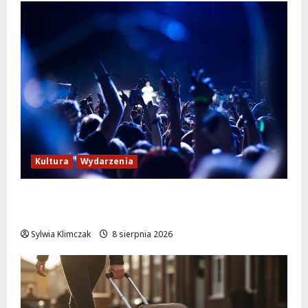
Kultura
Wydarzenia
Kino pod gwiazdami: „Wielki Marty” na
leżakach w Wilanowie
Sylwia Klimczak
8 sierpnia 2026