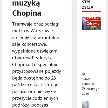
muzyką
ó
STYL
d
e
M
w
ŻYCIA
U
n
a
Chopina
o
p
i
r
d
Styl życia
:
o
t
ż
Tramwaje oraz pociągi
W
r
Zdrowie
y
y
i
ó
”
metra w Warszawie
w
e
w
n
Ruch,
zmieniły się w mobilne
a
c
n
a
dieta i
!
sale koncertowe,
z
a
l
nawodni
A
ó
wypełnione dźwiękami
d
e
enie:
l
r
a
ż
Sekrety
utworów Fryderyka
e
p
r
a
zdroweg
Chopina. Te specjalnie
j
e
m
k
o życia
a
przystosowane pojazdy
ł
o
a
K
e
w
będą dostępne do 23
c
Sylwia
E
n
e
h
października, oferując
Klimczak
N
ś
p
w
20 lutego
pasażerom niezwykłe
z
m
o
W
2026
n
przeżycie codziennych
i
d
i
ó
e
Edukacja
r
l
podróży, podczas
w
Styl życi