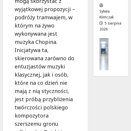
mogą skorzystać z
w
e
!
wyjątkowej propozycji –
o
Sylwia
podróży tramwajem, w
j
Klimczak
8
8
a
5 sierpnia
sierpnia
którym na żywo
sierpnia
2026
d
2026
2026
wykonywana jest
r
Profilak
muzyka Chopina.
o
Zdrowie
g
Inicjatywa ta,
Z
a
skierowana zarówno do
a
d
entuzjastów muzyki
d
o
b
klasycznej, jak i osób,
z
a
d
które na co dzień nie
j
r
mają z nią styczności,
o
o
z
jest próbą przybliżenia
w
d
twórczości polskiego
i
r
a
kompozytora
o
i
szerszemu gronu
w
d
i