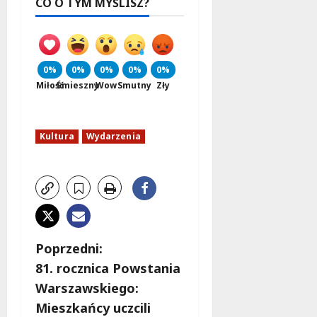
CO O TYM MYŚLISZ?
0%
0%
0%
0%
0%
Miłość
Śmieszny
Wow
Smutny
Zły
Kultura
Wydarzenia
Z
Poprzedni:
81. rocznica Powstania
o
Warszawskiego:
b
Mieszkańcy uczcili