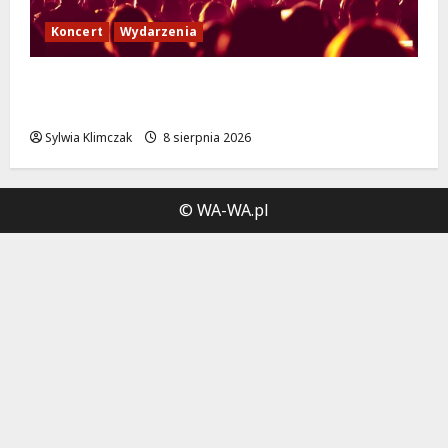
Koncert
Wydarzenia
Muzyczny Stand Up: Wieczór pełen śmiechu
i dźwięków w Białołęce
Sylwia Klimczak
8 sierpnia 2026
© WA-WA.pl