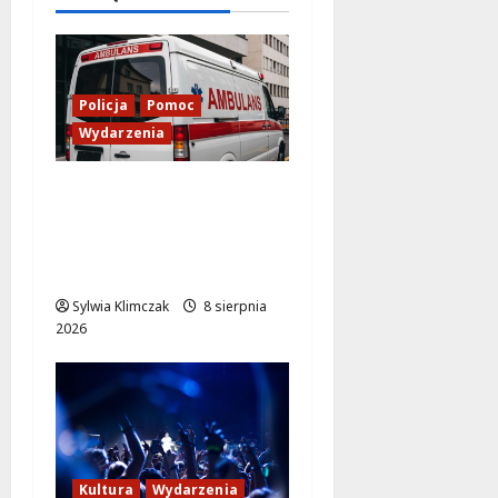
8 sierpnia
2026
Policja
Pomoc
Wydarzenia
Szkolenie w akcji: Jak
policjanci uratowali
życie w krytycznej
sytuacji
Sylwia Klimczak
8 sierpnia
2026
Kultura
Wydarzenia