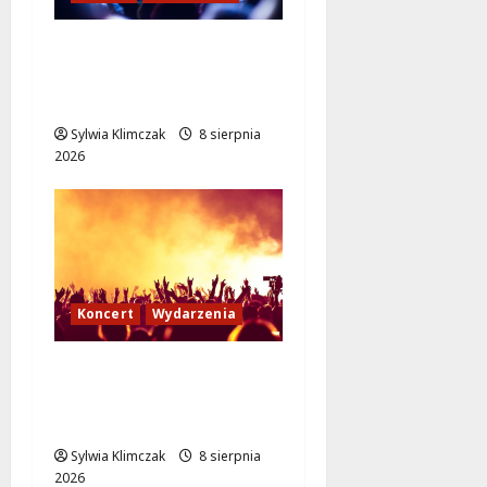
Kino pod gwiazdami:
„Wielki Marty” na
leżakach w Wilanowie
Sylwia Klimczak
8 sierpnia
2026
Koncert
Wydarzenia
Muzyczny Stand Up:
Wieczór pełen śmiechu
i dźwięków w Białołęce
Sylwia Klimczak
8 sierpnia
2026