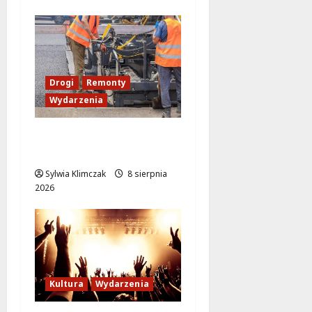
Drogi
Remonty
Wydarzenia
Ursynów odżywa! Aleja
KEN znów przejezdna!
Sylwia Klimczak
8 sierpnia
2026
Kultura
Wydarzenia