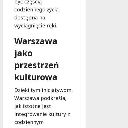
być częścią
l
a
codziennego życia,
k
dostępna na
o
wyciągnięcie ręki.
b
i
Warszawa
e
t
jako
5
0
przestrzeń
+
kulturowa
4
sierpnia
Dzięki tym inicjatywom,
2026
Warszawa podkreśla,
jak istotne jest
integrowanie kultury z
codziennym