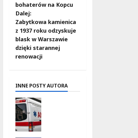
bohaterów na Kopcu
a
Dalej:
c
Zabytkowa kamienica
z 1937 roku odzyskuje
z
blask w Warszawie
w
dzięki starannej
renowacji
p
i
s
INNE POSTY AUTORA
y
Szkolenie
w akcji:
Jak
policjanci
uratowali
życie w