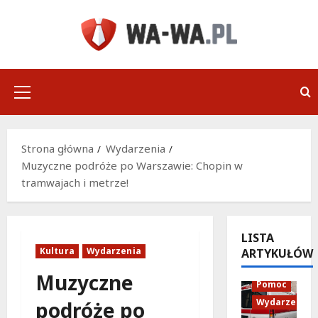
Przejdź
do
treści
Menu
główne
Strona główna
Wydarzenia
Muzyczne podróże po Warszawie: Chopin w
tramwajach i metrze!
LISTA
Kultura
Wydarzenia
ARTYKUŁÓW
Policja
Muzyczne
Pomoc
Wydarzenia
podróże po