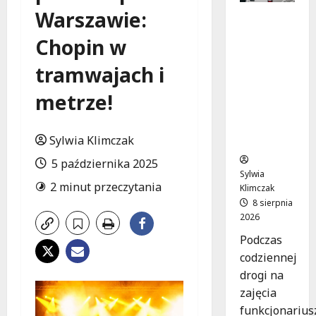
Warszawie:
Szkolenie
w akcji:
Chopin w
Jak
policjanci
tramwajach i
uratowal
i życie w
metrze!
krytyczn
ej
Sylwia Klimczak
sytuacji
5 października 2025
Sylwia
2 minut przeczytania
Klimczak
8 sierpnia
2026
Podczas
codziennej
drogi na
zajęcia
funkcjonarius