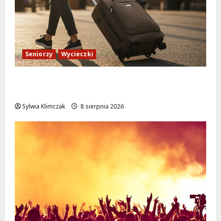
Seniorzy
Wycieczki
Białołęka zaprasza seniorów na darmowe
podróże do Zamościa i Krakowa!
Sylwia Klimczak
8 sierpnia 2026