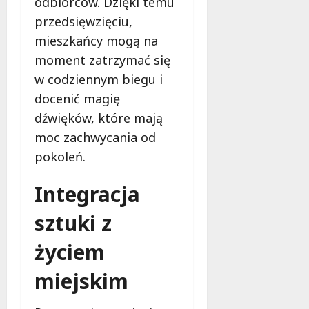
odbiorców. Dzięki temu
ł
e
u
przedsięwzięciu,
:
g
mieszkańcy mogą na
M
o
moment zatrzymać się
a
w
m
w codziennym biegu i
i
m
e
docenić magię
o
c
dźwięków, które mają
b
z
u
moc zachwycania od
n
s
pokoleń.
o
w
ś
U
c
Integracja
r
i
s
sztuki z
!
u
s
życiem
30
i
październi
e
miejskim
2025
o
f