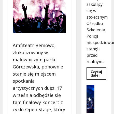
szkolący
się w
stołecznym
Ośrodku
Szkolenia
Policji
niespodziewa
Amfiteatr Bemowo,
stanęli
zlokalizowany w
przed
malowniczym parku
realnym...
Górczewska, ponownie
Czytaj
stanie się miejscem
Dowied
dalej
się
spotkania
więcej
o
Kultura
artystycznych dusz. 17
Szkolen
Wydarzen
w
września odbędzie się
akcji:
K
Jak
tam finałowy koncert z
i
policjan
uratowa
n
cyklu Open Stage, który
życie
o