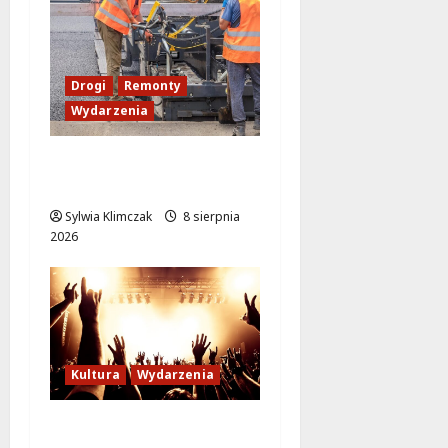
Drogi
Remonty
Wydarzenia
Ursynów odżywa! Aleja
KEN znów przejezdna!
Sylwia Klimczak
8 sierpnia
2026
Kultura
Wydarzenia
Letni wieczór z włoską