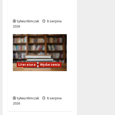
komedią „Follemente”:
miłość i śmiech na
ekranie!
Sylwia Klimczak
8 sierpnia
2026
Literatura
Wydarzenia
Literackie Skarby w
Czytelni Naukowej:
Odkryj Nowe Hity!
Sylwia Klimczak
8 sierpnia
2026