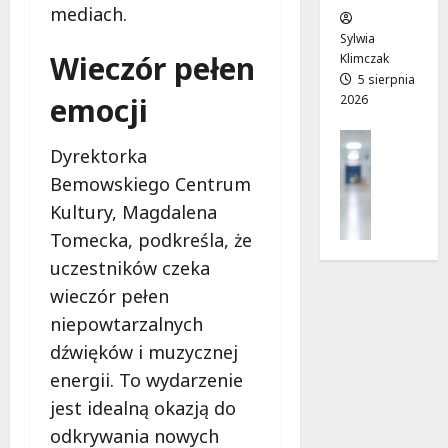
mediach.
w
e
!
o
Sylwia
j
Wieczór pełen
Klimczak
8
8
a
5 sierpnia
sierpnia
sierpnia
emocji
2026
d
2026
2026
r
Profilak
o
Dyrektorka
Zdrowie
g
Bemowskiego Centrum
Z
a
a
Kultury, Magdalena
d
d
o
Tomecka, podkreśla, że
b
z
uczestników czeka
a
d
j
wieczór pełen
r
o
o
niepowtarzalnych
z
w
dźwięków i muzycznej
d
i
energii. To wydarzenie
r
a
o
jest idealną okazją do
i
w
d
odkrywania nowych
i