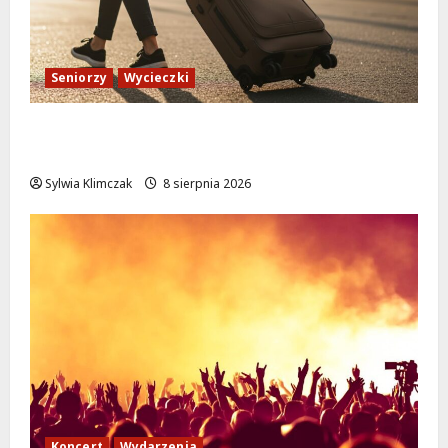
Seniorzy
Wycieczki
Białołęka zaprasza seniorów na darmowe
podróże do Zamościa i Krakowa!
Sylwia Klimczak
8 sierpnia 2026
Koncert
Wydarzenia