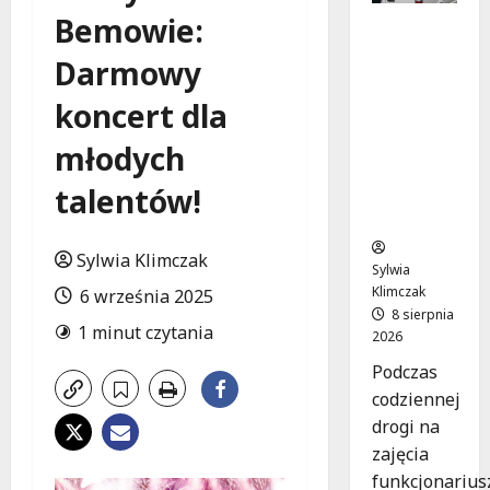
Bemowie:
Szkolenie
w akcji:
Darmowy
Jak
policjanci
koncert dla
uratowal
i życie w
młodych
krytyczn
talentów!
ej
sytuacji
Sylwia Klimczak
Sylwia
Klimczak
6 września 2025
8 sierpnia
1 minut czytania
2026
Podczas
codziennej
drogi na
zajęcia
funkcjonarius