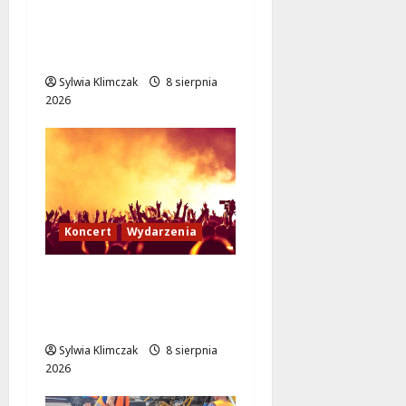
Kino pod gwiazdami:
„Wielki Marty” na
leżakach w Wilanowie
Sylwia Klimczak
8 sierpnia
2026
Koncert
Wydarzenia
Muzyczny Stand Up:
Wieczór pełen śmiechu
i dźwięków w Białołęce
Sylwia Klimczak
8 sierpnia
2026