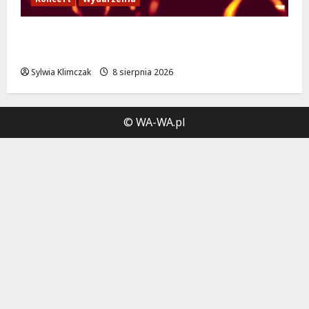
Muzyczny Stand Up: Wieczór pełen śmiechu
i dźwięków w Białołęce
Sylwia Klimczak
8 sierpnia 2026
© WA-WA.pl