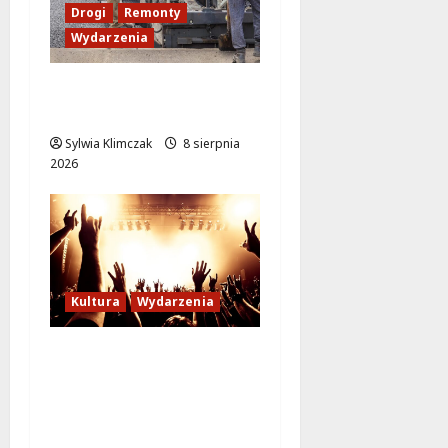
Drogi
Remonty
Wydarzenia
Ursynów odżywa! Aleja
KEN znów przejezdna!
Sylwia Klimczak
8 sierpnia
2026
Kultura
Wydarzenia
Letni wieczór z włoską
komedią „Follemente”:
miłość i śmiech na
ekranie!