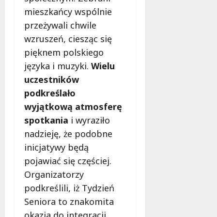
l
mieszkańcy wspólnie
a
k
przeżywali chwile
o
wzruszeń, ciesząc się
b
pięknem polskiego
i
języka i muzyki.
Wielu
e
t
uczestników
5
podkreślało
0
wyjątkową atmosferę
+
spotkania
i wyraziło
4
nadzieję, że podobne
sierpnia
inicjatywy będą
2026
pojawiać się częściej.
Organizatorzy
podkreślili, iż Tydzień
Seniora to znakomita
okazja do integracji