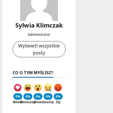
Sylwia Klimczak
Administrator
Wyświetl wszystkie
posty
CO O TYM MYŚLISZ?
0%
0%
0%
0%
0%
Miłość
Śmieszny
Wow
Smutny
Zły