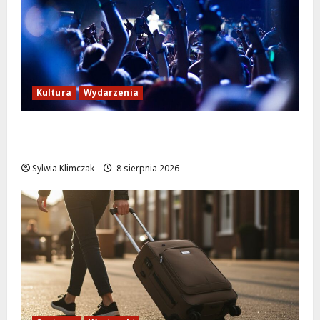
Kultura
Wydarzenia
Kino pod gwiazdami: „Wielki Marty” na
leżakach w Wilanowie
Sylwia Klimczak
8 sierpnia 2026