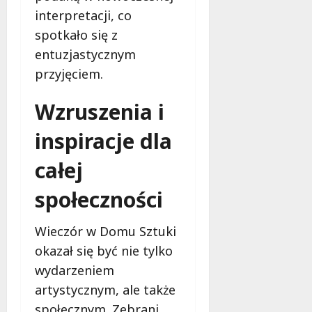
e
interpretacji, co
r
spotkało się z
u
entuzjastycznym
j
e
przyjęciem.
d
a
Wzruszenia i
r
m
inspiracje dla
o
w
całej
e
społeczności
b
a
d
Wieczór w Domu Sztuki
a
okazał się być nie tylko
n
wydarzeniem
i
a
artystycznym, ale także
d
społecznym. Zebrani