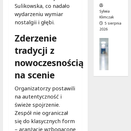
w
e
!
Sulikowska, co nadało
o
Sylwia
wydarzeniu wymiar
j
Klimczak
8
8
nostalgii i głębi.
a
5 sierpnia
sierpnia
sierpnia
2026
d
2026
2026
Zderzenie
r
Profilak
o
Zdrowie
tradycji z
g
Z
a
nowoczesnością
a
d
d
o
na scenie
b
z
a
d
j
r
Organizatorzy postawili
o
o
na autentyczność i
z
w
świeże spojrzenie.
d
i
r
Zespół nie ograniczał
a
o
i
się do klasycznych form
w
d
– aranżacje wzbogacone
i