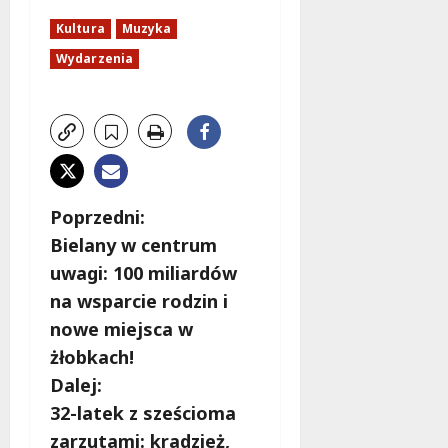
Kultura
Muzyka
Wydarzenia
Z
Poprzedni:
Bielany w centrum
o
uwagi: 100 miliardów
b
na wsparcie rodzin i
nowe miejsca w
a
żłobkach!
c
Dalej:
32-latek z sześcioma
z
zarzutami: kradzież,