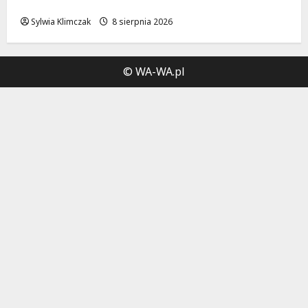
i dźwięków w Białołęce
Sylwia Klimczak
8 sierpnia 2026
© WA-WA.pl