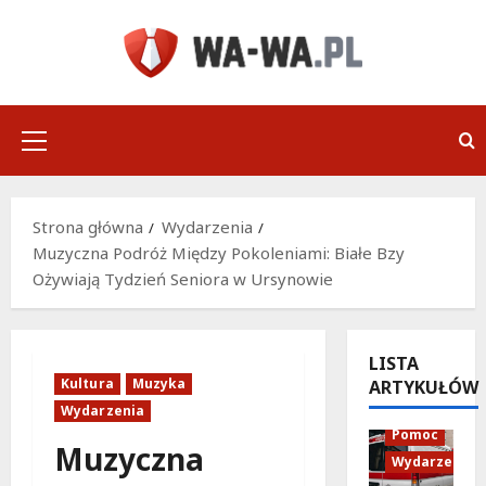
Przejdź
do
treści
Menu
główne
Strona główna
Wydarzenia
Muzyczna Podróż Między Pokoleniami: Białe Bzy
Ożywiają Tydzień Seniora w Ursynowie
LISTA
Kultura
Muzyka
ARTYKUŁÓW
Policja
Wydarzenia
Pomoc
Muzyczna
Wydarzenia