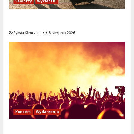
Seniorzy
Wycieczki
Białołęka zaprasza seniorów na darmowe
podróże do Zamościa i Krakowa!
Sylwia Klimczak
8 sierpnia 2026
Koncert
Wydarzenia
Muzyczny Stand Up: Wieczór pełen śmiechu