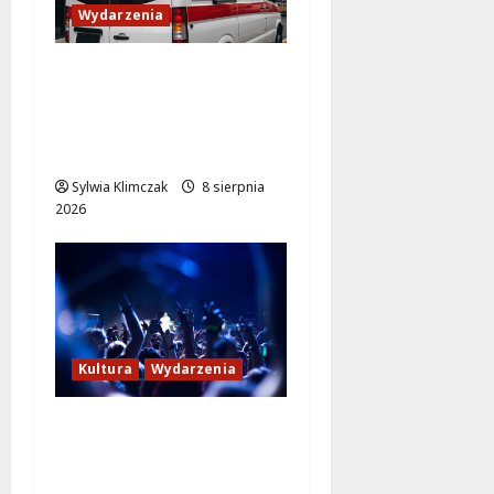
Wydarzenia
Szkolenie w akcji: Jak
policjanci uratowali
życie w krytycznej
sytuacji
Sylwia Klimczak
8 sierpnia
2026
Kultura
Wydarzenia
Kino pod gwiazdami:
„Wielki Marty” na
leżakach w Wilanowie