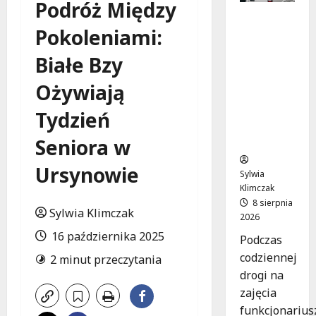
Podróż Między
Szkolenie
Pokoleniami:
w akcji:
Jak
Białe Bzy
policjanci
uratowal
Ożywiają
i życie w
krytyczn
Tydzień
ej
sytuacji
Seniora w
Ursynowie
Sylwia
Klimczak
8 sierpnia
Sylwia Klimczak
2026
16 października 2025
Podczas
codziennej
2 minut przeczytania
drogi na
zajęcia
funkcjonarius