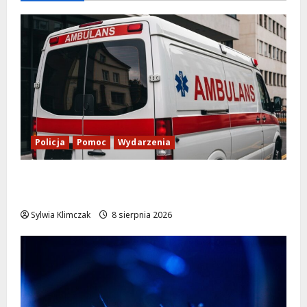
Policja
Pomoc
Wydarzenia
Szkolenie w akcji: Jak policjanci uratowali
życie w krytycznej sytuacji
Sylwia Klimczak
8 sierpnia 2026