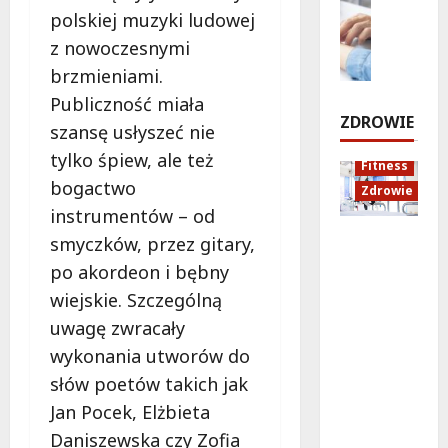
c
ó
a
p
polskiej muzyki ludowej
Zdrowie
h
ż
n
r
E
u
z nowoczesnymi
e
o
z
d
i
d
w
brzmieniami.
e
u
d
o
i
Publiczność miała
j
k
ź
Z
e
ZDROWIE
e
szansę usłyszeć nie
a
w
a
z
c
i
m
tylko śpiew, ale też
8
Fitness
d
j
ę
o
sierpnia
bogactwo
Zdrowie
n
a
k
ś
2026
instrumentów – od
a
z
ó
c
!
Rozciąga
d
smyczków, przez gitary,
w
i
nie:
r
w
a
po akordeon i bębny
Sekret
o
B
8
i
wiejskie. Szczególną
lepszej
sierpnia
w
i
K
uwagę zwracały
2026
regenera
o
a
r
cji i
t
ł
wykonania utworów do
a
samopoc
n
o
k
słów poetów takich jak
zucia
a
ł
o
Jan Pocek, Elżbieta
mieszkań
:
ę
w
Daniszewska czy Zofia
ców
T
c
a