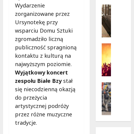
w
krytycz
Wydarzenie
p
Seniorzy
sytuacji
o
Wycieczk
zorganizowane przez
B
d
Ursynotekę przy
i
g
wsparciu Domu Sztuki
a
w
zgromadziło liczną
ł
i
o
a
Koncert
publiczność spragnioną
ł
Wydarzen
z
kontaktu z kulturą na
M
ę
d
najwyższym poziomie.
u
k
a
z
a
Wyjątkowy koncert
m
y
z
i
zespołu Białe Bzy
stał
c
a
Drogi
:
się niecodzienną okazją
z
Remonty
p
„
Wydarzen
do przeżycia
n
r
W
U
y
a
i
artystycznej podróży
r
S
s
e
przez różne muzyczne
s
t
z
l
y
tradycje.
a
a
k
n
n
s
i