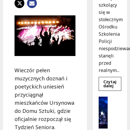
szkolący
się w
stołecznym
Ośrodku
Szkolenia
Policji
niespodziewa
stanęli
przed
Wieczór pełen
realnym...
muzycznych doznań i
Czytaj
Dowied
dalej
poetyckich uniesień
się
więcej
przyciągnął
o
Kultura
Szkolen
mieszkańców Ursynowa
Wydarzen
w
akcji:
do Domu Sztuki, gdzie
K
Jak
i
policjan
oficjalnie rozpoczął się
uratowa
n
życie
Tydzień Seniora.
o