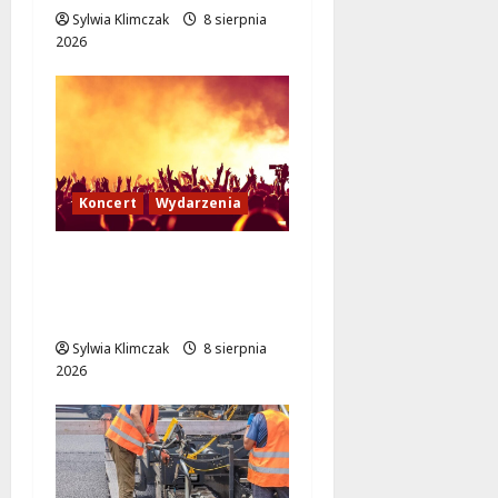
Sylwia Klimczak
8 sierpnia
2026
Koncert
Wydarzenia
Muzyczny Stand Up:
Wieczór pełen śmiechu
i dźwięków w Białołęce
Sylwia Klimczak
8 sierpnia
2026