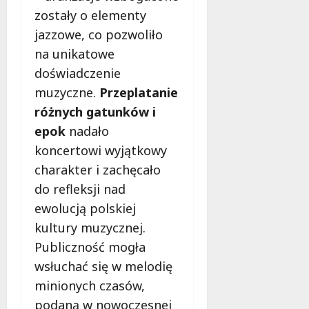
ł
zostały o elementy
e
u
:
jazzowe, co pozwoliło
g
M
o
na unikatowe
a
w
doświadczenie
m
i
m
muzyczne.
Przeplatanie
e
o
c
różnych gatunków i
b
z
epok
nadało
u
n
koncertowi wyjątkowy
s
o
w
charakter i zachęcało
ś
U
c
do refleksji nad
r
i
ewolucją polskiej
s
!
kultury muzycznej.
u
s
Publiczność mogła
30
i
październi
wsłuchać się w melodię
e
2025
minionych czasów,
o
f
podaną w nowoczesnej