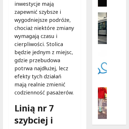
gęsi
r
inwestycje mają
i
i
lisa
zapewnić szybsze i
na
l
Historia
plaży
wygodniejsze podróże,
l
Transpor
w
Wawrze
Wydarzen
e
chociaż niektóre zmiany
Z
r
wymagają czasu i
a
p
cierpliwości. Stolica
b
o
y
będzie jednym z miejsc,
d
Psycholo
t
Wsparcie
g
gdzie przebudowa
k
B
w
potrwa najdłużej, lecz
o
e
i
efekty tych działań
w
z
a
y
p
mają realnie zmienić
z
w
ł
Pieniądz
d
codzienność pasażerów.
r
a
Rodzina
a
świadcze
o
t
m
Linią nr 7
N
c
n
i
o
ł
e
:
szybciej i
w
a
w
P
e
w
s
l