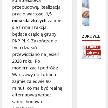
kompleksową
a
a
w
Edukacja
g
l
przebudowę. Realizacją
Styl życi
r
W
o
i
Zdrowie
s
a
prac o wartości
1,5
m
m
E
z
w
a
miliarda złotych
zajmie
e
d
a
r
r
się firma Trakcja,
n
u
w
z
s
t
k
ę
będąca częścią grupy
e
z
ZDROWIE
a
a
!
d
u
PKP PLK. Zakończenie
c
c
l
”
tych działań
Fitness
y
j
a
w
7
Zdrowie
j
przewidziano na jesień
a
k
sierpnia
W
n
z
2026
a
2028 roku. Po
i
e
Rozciąga
d
ż
l
modernizacji podróż z
:
nie:
r
d
a
Warszawy do Lublina
N
Sekret
o
e
n
a
zajmie zaledwie 90
lepszej
w
g
o
b
regenera
o
o
minut, co ma być realną
w
ó
cji i
t
!
i
alternatywą wobec
r
samopoc
n
e
samochodów i
w
zucia
a
!
7
n
mieszkań
: