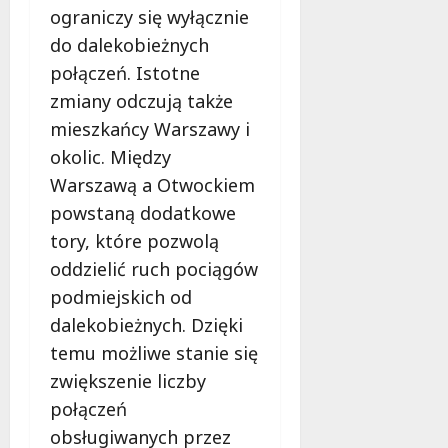
w
6
d
ograniczy się wyłącznie
i
!
ł
do dalekobieżnych
e
u
połączeń. Istotne
:
g
7
M
zmiany odczują także
sierpnia
o
a
2026
w
mieszkańcy Warszawy i
m
i
okolic. Między
m
e
o
Warszawą a Otwockiem
c
b
z
powstaną dodatkowe
u
n
tory, które pozwolą
s
o
oddzielić ruch pociągów
w
ś
U
podmiejskich od
c
r
i
dalekobieżnych. Dzięki
s
!
temu możliwe stanie się
u
zwiększenie liczby
s
30
i
połączeń
październi
e
2025
obsługiwanych przez
o