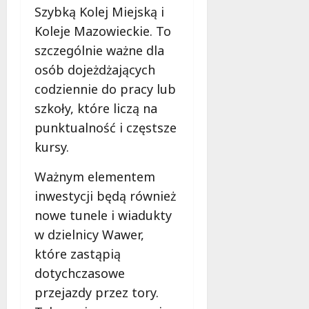
Szybką Kolej Miejską i
f
e
Koleje Mazowieckie. To
r
szczególnie ważne dla
u
osób dojeżdżających
j
codziennie do pracy lub
e
d
szkoły, które liczą na
a
punktualność i częstsze
r
kursy.
m
o
Ważnym elementem
w
inwestycji będą również
e
b
nowe tunele i wiadukty
a
w dzielnicy Wawer,
d
które zastąpią
a
n
dotychczasowe
i
przejazdy przez tory.
a