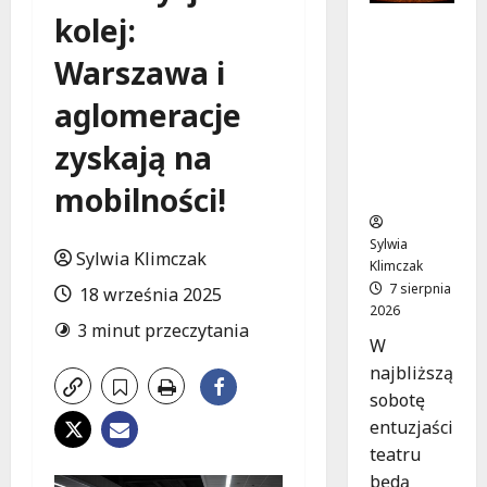
kolej:
Magiczne
chwile z
Warszawa i
teatrem:
przygoda
aglomeracje
gęsi i lisa
na plaży
zyskają na
w
mobilności!
Wawrze!
Sylwia
Sylwia Klimczak
Klimczak
7 sierpnia
18 września 2025
2026
3 minut przeczytania
W
najbliższą
sobotę
entuzjaści
teatru
będą