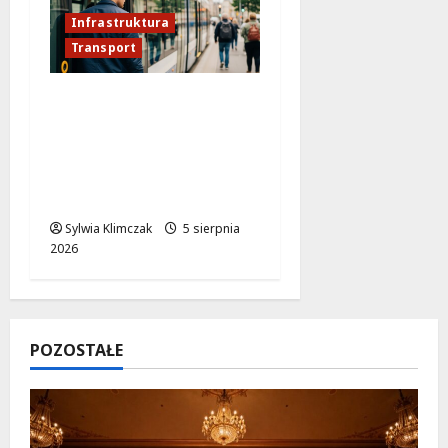
Infrastruktura
Transport
Nowa tramwajowa
rewolucja w
Warszawie – zmiany
przy Dworcu
Zachodnim!
Sylwia Klimczak
5 sierpnia
2026
POZOSTAŁE