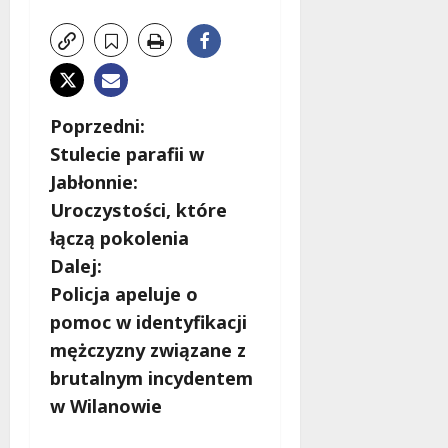
Z
Poprzedni:
Stulecie parafii w
o
Jabłonnie:
b
Uroczystości, które
łączą pokolenia
a
Dalej:
c
Policja apeluje o
pomoc w identyfikacji
z
mężczyzny związane z
w
brutalnym incydentem
w Wilanowie
p