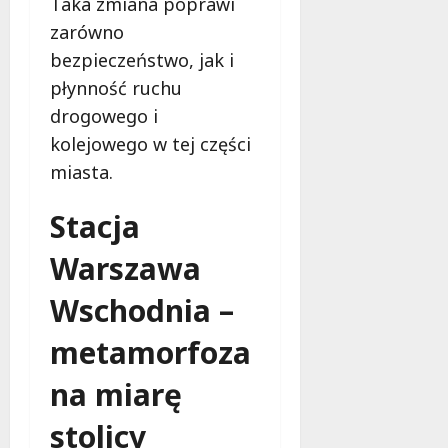
Taka zmiana poprawi
d
zarówno
l
a
bezpieczeństwo, jak i
k
płynność ruchu
o
drogowego i
b
kolejowego w tej części
i
e
miasta.
t
5
Stacja
0
+
Warszawa
Wschodnia –
4
sierpnia
metamorfoza
2026
na miarę
stolicy