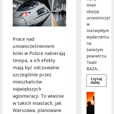
mieli
okazję
uczestniczyć
w
niezwykłym
wydarzeniu
Prace nad
na
unowocześnieniem
świeżym
kolei w Polsce nabierają
powietrzu.
tempa, a ich efekty
Teatr
mają być odczuwalne
BAZA...
szczególnie przez
Czytaj
mieszkańców
Dowied
dalej
się
największych
więcej
o
Kultura
aglomeracji. To właśnie
Magicz
Wydarzen
chwile
w takich miastach, jak
z
T
teatrem
Warszawa, planowane
h
przygo