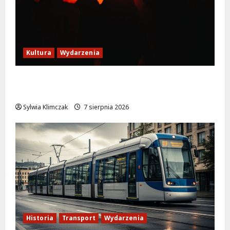
Kultura
Wydarzenia
Thriller pod gwiazdami: Plenerowy seans
„Wielkiego marszu” w Wilanowie!
Sylwia Klimczak
7 sierpnia 2026
Historia
Transport
Wydarzenia