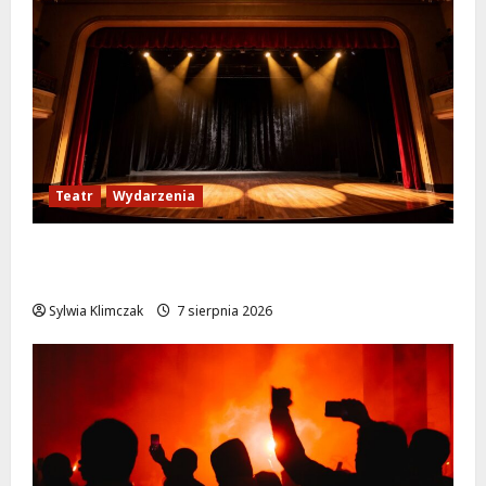
Teatr
Wydarzenia
Magiczne chwile z teatrem: przygoda gęsi i
lisa na plaży w Wawrze!
Sylwia Klimczak
7 sierpnia 2026