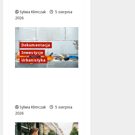
się od 15 sierpnia?
Sylwia Klimczak
5 sierpnia
2026
Dokumentacja
Inwestycje
Urbanistyka
Rewitalizacja
Traktorzystów 1:
Nowa przestrzeń dla
mieszkańców
Sylwia Klimczak
5 sierpnia
2026