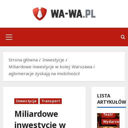
Przejdź
do
treści
Menu
główne
Strona główna
Inwestycje
Miliardowe inwestycje w kolej: Warszawa i
aglomeracje zyskają na mobilności!
LISTA
Inwestycje
Transport
ARTYKUŁÓW
Miliardowe
Teatr
Wydarzenia
inwestycje w