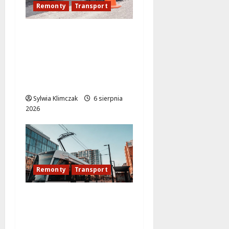
Remonty
Transport
Nowe ścieżki dla
pieszych i
rowerzystów na
Moście
Siekierkowskim!
Sylwia Klimczak
6 sierpnia
2026
Remonty
Transport
Modernizacja
torowiska na
Puławskiej: Co zmienia