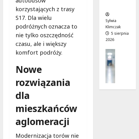
autobusów
sierpnia
i
ców
T
2026
korzystających z trasy
7
o
w
sierpnia
S17. Dla wielu
s
o
Sylwia
2026
k
podróżnych oznacza to
j
Klimczak
ó
a
5 sierpnia
nie tylko oszczędność
w
2026
d
czasu, ale i większy
r
r
komfort podróży.
Profilak
u
o
Zdrowie
s
g
Z
Nowe
z
a
a
a
d
rozwiązania
d
w
o
b
l
z
dla
a
i
d
j
p
r
mieszkańców
o
c
o
z
u
w
aglomeracji
d
2
i
r
0
a
o
2
Modernizacja torów nie
i