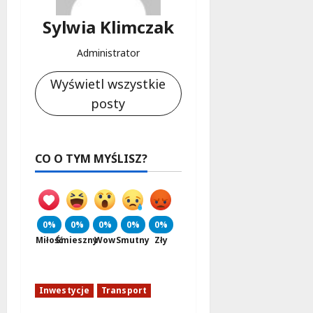
Sylwia Klimczak
Administrator
Wyświetl wszystkie
posty
CO O TYM MYŚLISZ?
0%
0%
0%
0%
0%
Miłość
Śmieszny
Wow
Smutny
Zły
Inwestycje
Transport