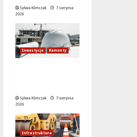
Sylwia Klimczak
7 sierpnia
2026
Inwestycje
Remonty
Mokotów w nowej
odsłonie: pływalnia
zyskuje nowoczesny
blask!
Sylwia Klimczak
7 sierpnia
2026
Infrastruktura