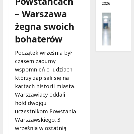
Powstańcach
2026
ę
d
w
c
– Warszawa
r
a
Profilak
e
o
!
Zdrowie
żegna swoich
g
Z
a
8
8
a
bohaterów
d
sierpnia
sierpnia
d
o
2026
2026
b
z
Początek września był
a
d
czasem zadumy i
j
r
o
wspomnień o ludziach,
o
z
w
którzy zapisali się na
d
i
kartach historii miasta.
r
a
Warszawiacy oddali
o
i
w
hołd dwojgu
d
i
ł
uczestnikom Powstania
e
u
Warszawskiego. 3
:
g
M
września w ostatnią
o