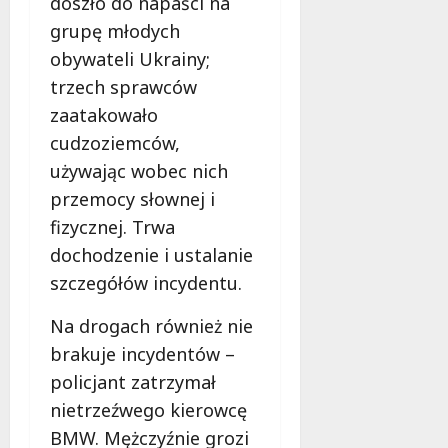
doszło do napaści na
grupę młodych
obywateli Ukrainy;
trzech sprawców
zaatakowało
cudzoziemców,
używając wobec nich
przemocy słownej i
fizycznej. Trwa
dochodzenie i ustalanie
szczegółów incydentu.
Na drogach również nie
brakuje incydentów –
policjant zatrzymał
nietrzeźwego kierowcę
BMW. Mężczyźnie grozi