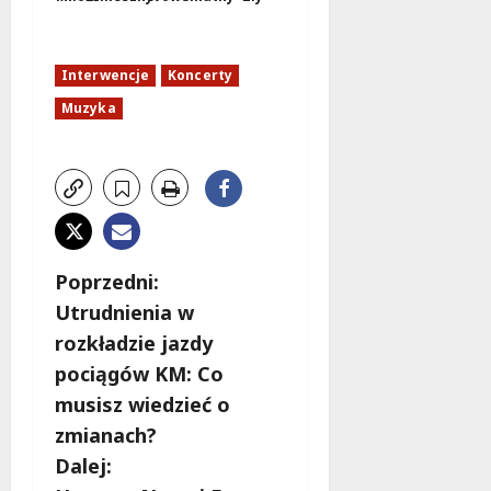
Interwencje
Koncerty
Muzyka
Z
Poprzedni:
Utrudnienia w
o
rozkładzie jazdy
b
pociągów KM: Co
musisz wiedzieć o
a
zmianach?
c
Dalej: