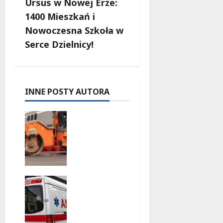
Ursus w Nowej Erze:
z
1400 Mieszkań i
w
Nowoczesna Szkoła w
Serce Dzielnicy!
p
i
s
INNE POSTY AUTORA
y
Nowy
asfalt na
ulicy
Odkrytej
od 12
sierpnia
Szkolenie
10 sierpnia
w akcji:
2026
Jak
policjanci