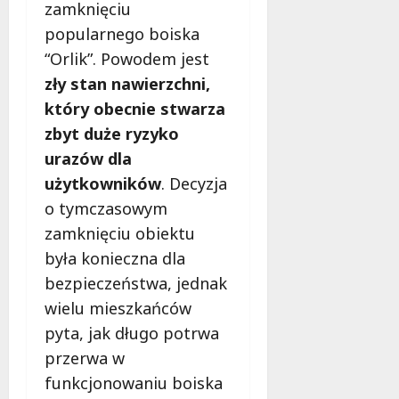
b
zamknięciu
i
popularnego boiska
e
“Orlik”. Powodem jest
t
zły stan nawierzchni,
5
0
który obecnie stwarza
+
zbyt duże ryzyko
urazów dla
4
użytkowników
. Decyzja
sierpnia
2026
o tymczasowym
zamknięciu obiektu
była konieczna dla
bezpieczeństwa, jednak
wielu mieszkańców
pyta, jak długo potrwa
przerwa w
funkcjonowaniu boiska