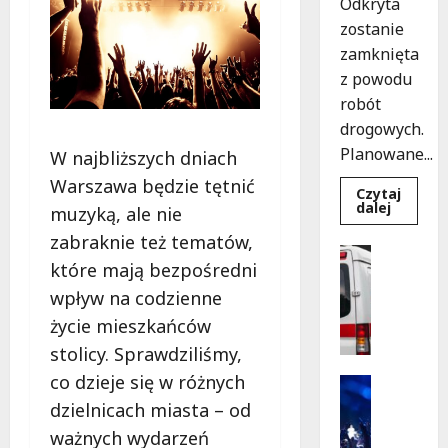
Odkryta
zostanie
zamknięta
z powodu
robót
drogowych.
Planowane...
W najbliższych dniach
Warszawa będzie tętnić
Czytaj
Dowied
dalej
muzyką, ale nie
się
więcej
zabraknie też tematów,
o
Policja
Nowy
które mają bezpośredni
Pomoc
asfalt
na
Wydarzen
wpływ na codzienne
ulicy
S
Odkryte
życie mieszkańców
od
z
12
stolicy. Sprawdziliśmy,
k
sierpnia
o
co dzieje się w różnych
Kultura
l
Wydarzen
dzielnicach miasta – od
e
K
ważnych wydarzeń
n
i