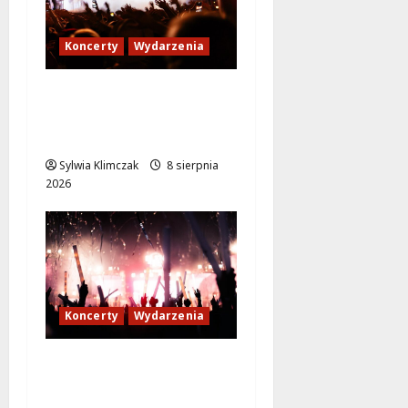
Koncerty
Wydarzenia
Rockowe szaleństwo z
zespołem IRA na Plaży
Romantycznej!
Sylwia Klimczak
8 sierpnia
2026
Koncerty
Wydarzenia
Muzyczne lato w
Włochach 2026: