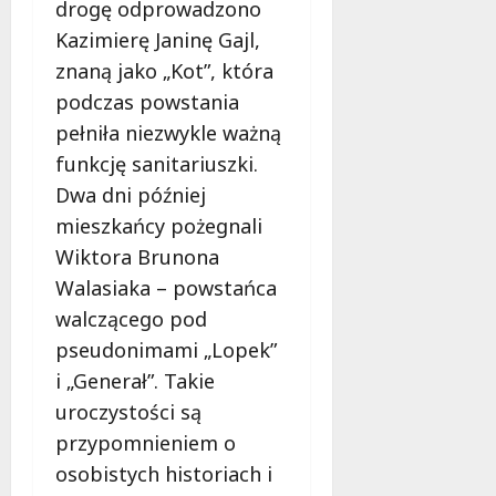
a
drogę odprowadzono
w
m
i
Kazimierę Janinę Gajl,
m
e
znaną jako „Kot”, która
o
c
b
podczas powstania
z
u
n
pełniła niezwykle ważną
s
o
funkcję sanitariuszki.
w
ś
Dwa dni później
U
c
r
mieszkańcy pożegnali
i
s
!
Wiktora Brunona
u
Walasiaka – powstańca
s
30
i
walczącego pod
październi
e
pseudonimami „Lopek”
2025
o
i „Generał”. Takie
f
uroczystości są
e
r
przypomnieniem o
u
osobistych historiach i
j