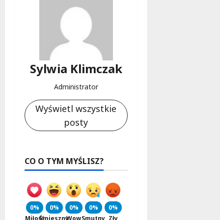
Sylwia Klimczak
Administrator
Wyświetl wszystkie
posty
CO O TYM MYŚLISZ?
0%
0%
0%
0%
0%
Miłość
Śmieszny
Wow
Smutny
Zły