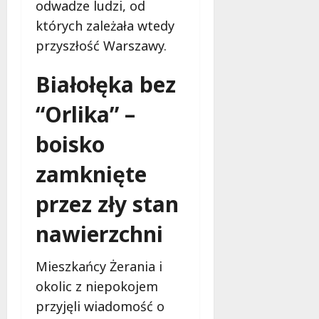
odwadze ludzi, od
e
których zależała wtedy
d
a
przyszłość Warszawy.
r
m
Białołęka bez
o
w
“Orlika” –
e
b
boisko
a
d
zamknięte
a
przez zły stan
n
i
nawierzchni
a
d
l
Mieszkańcy Żerania i
a
okolic z niepokojem
k
przyjęli wiadomość o
o