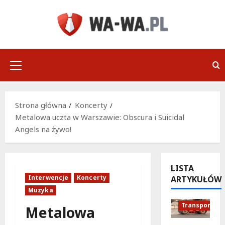
Przejdź
do
treści
Menu
główne
Strona główna
Koncerty
Metalowa uczta w Warszawie: Obscura i Suicidal
Angels na żywo!
LISTA
Interwencje
Koncerty
ARTYKUŁÓW
Podróże
Muzyka
Remonty
Transport
Metalowa