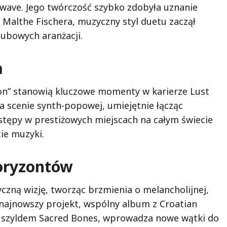
ld wave. Jego twórczość szybko zdobyła uznanie
 Malthe Fischera, muzyczny styl duetu zaczął
lubowych aranżacji.
a
ion” stanowią kluczowe momenty w karierze Lust
na scenie synth-popowej, umiejętnie łącząc
stępy w prestiżowych miejscach na całym świecie
cie muzyki.
oryzontów
zną wizję, tworząc brzmienia o melancholijnej,
najnowszy projekt, wspólny album z Croatian
d szyldem Sacred Bones, wprowadza nowe wątki do