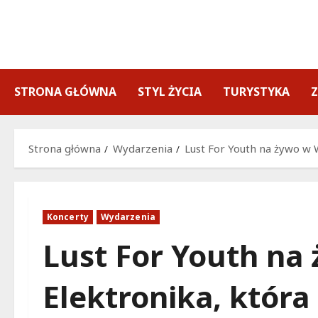
Przejdź
do
treści
STRONA GŁÓWNA
STYL ŻYCIA
TURYSTYKA
Strona główna
Wydarzenia
Lust For Youth na żywo w 
Koncerty
Wydarzenia
Lust For Youth na
Elektronika, która