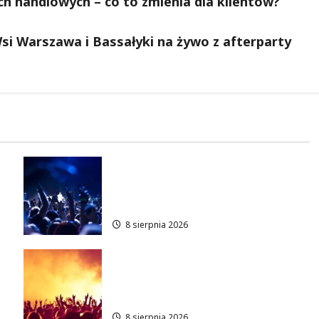
h handlowych – co to zmienia dla klientów?
si Warszawa i Bassałyki na żywo z afterparty
Kino pod gwiazdami: „Wielki
Marty” na leżakach w
Wilanowie
8 sierpnia 2026
Muzyczny Stand Up: Wieczór
pełen śmiechu i dźwięków w
Białołęce
8 sierpnia 2026