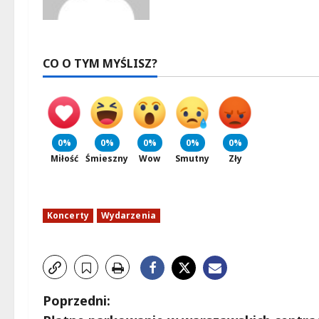
CO O TYM MYŚLISZ?
0%
0%
0%
0%
0%
Miłość
Śmieszny
Wow
Smutny
Zły
Koncerty
Wydarzenia
Z
Poprzedni: