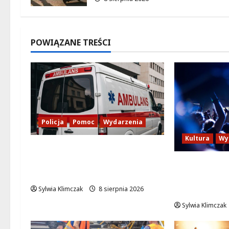
POWIĄZANE TREŚCI
Policja
Pomoc
Wydarzenia
Kultura
Wy
Szkolenie w akcji: Jak
policjanci uratowali życie w
Kino pod gw
krytycznej sytuacji
Marty” na l
Wilanowie
Sylwia Klimczak
8 sierpnia 2026
Sylwia Klimczak