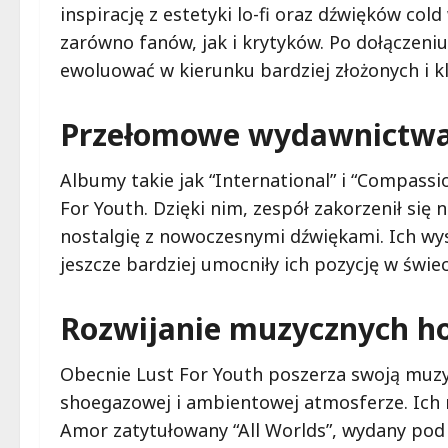
inspirację z estetyki lo-fi oraz dźwięków co
zarówno fanów, jak i krytyków. Po dołączeniu
ewoluować w kierunku bardziej złożonych i k
Przełomowe wydawnictw
Albumy takie jak “International” i “Compass
For Youth. Dzięki nim, zespół zakorzenił się 
nostalgię z nowoczesnymi dźwiękami. Ich wy
jeszcze bardziej umocniły ich pozycję w świe
Rozwijanie muzycznych h
Obecnie Lust For Youth poszerza swoją muzyc
shoegazowej i ambientowej atmosferze. Ich 
Amor zatytułowany “All Worlds”, wydany po