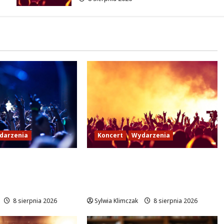
darzenia
Koncert
Wydarzenia
iazdami: „Wielki
Muzyczny Stand Up: Wieczór
eżakach w
pełen śmiechu i dźwięków w
Białołęce
8 sierpnia 2026
Sylwia Klimczak
8 sierpnia 2026