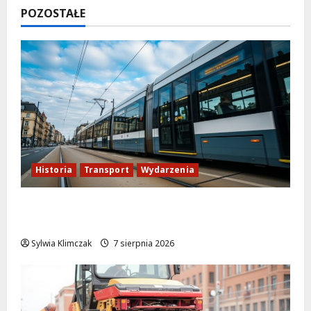
POZOSTAŁE
Historia
Transport
Wydarzenia
Niebieski tramwaj z Wrocławia ożywia
warszawskie ulice!
Sylwia Klimczak
7 sierpnia 2026