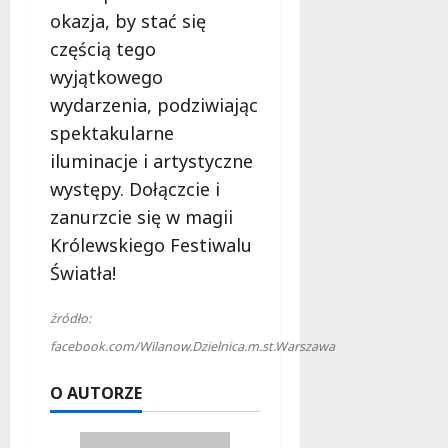
k
okazja, by stać się
o
b
częścią tego
i
wyjątkowego
e
wydarzenia, podziwiając
t
spektakularne
5
0
iluminacje i artystyczne
+
występy. Dołączcie i
zanurzcie się w magii
4
Królewskiego Festiwalu
sierpnia
2026
Światła!
źródło:
facebook.com/Wilanow.Dzielnica.m.st.Warszawa
O AUTORZE