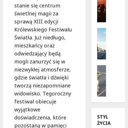
Wydarzen
stanie się centrum
s
J
a
świetlnej magii za
a
d
sprawą XIII edycji
z
y
Królewskiego Festiwalu
z
r
Infrastr
o
Remonty
u
Światła. Już niedługo,
w
R
c
mieszkańcy oraz
e
e
h
odwiedzający będą
l
w
u
a
o
mogli zanurzyć się w
n
t
l
Drogi
a
niezwykłej atmosferze,
o
u
Remonty
W
gdzie światła i dźwięki
U
w
c
i
tworzą niezapomniane
l
W
j
s
i
a
a
widowisko. Tegoroczny
ł
c
r
n
o
festiwal obiecuje
a
s
a
s
wyjątkowe
K
z
u
t
STYL
u
doświadczenia, które
a
l
r
ŻYCIA
b
w
i
a
pozostaną w pamięci