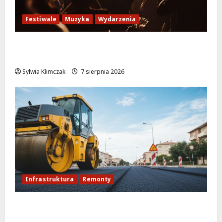
Festiwale
Muzyka
Wydarzenia
Jazzowe lato w Warszawie pełne
koncertów na żywo
Sylwia Klimczak
7 sierpnia 2026
Infrastruktura
Remonty
Rewolucja na ulicy Okrąg: Przebudowa już
w drodze!