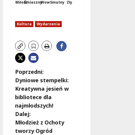
Miłość
Śmieszny
Wow
Smutny
Zły
Kultura
Wydarzenia
Z
Poprzedni:
Dyniowe stempelki:
o
Kreatywna jesień w
b
bibliotece dla
najmłodszych!
a
Dalej:
c
Młodzież z Ochoty
tworzy Ogród