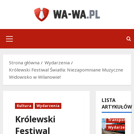
Przejdź
do
treści
Menu
główne
Strona główna
Wydarzenia
Królewski Festiwal Światła: Niezapomniane Muzyczne
Widowisko w Wilanowie!
LISTA
Kultura
Wydarzenia
ARTYKUŁÓW
Historia
Królewski
Transport
Wydarzenia
Festiwal