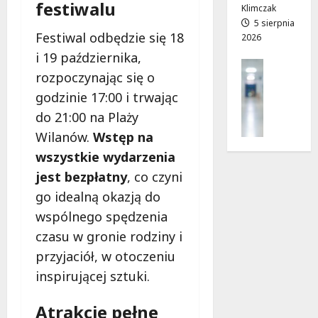
festiwalu
z
j
Klimczak
i
a
5 sierpnia
Festiwal odbędzie się 18
2026
a
d
ł
r
i 19 października,
Profilak
e
o
rozpoczynając się o
Zdrowie
k
g
godzinie 17:00 i trwając
Z
!
a
a
do 21:00 na Plaży
d
d
o
Wilanów.
Wstęp na
7
b
z
sierpnia
wszystkie wydarzenia
a
d
2026
j
jest bezpłatny
, co czyni
r
o
o
go idealną okazją do
z
w
wspólnego spędzenia
d
i
czasu w gronie rodziny i
r
a
o
przyjaciół, w otoczeniu
i
w
d
inspirującej sztuki.
i
ł
e
u
Atrakcje pełne
: