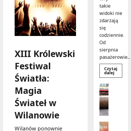
takie
widoki nie
zdarzają
się
codziennie.
Od
sierpnia
XIII Królewski
pasażerowie...
Festiwal
Czytaj
Dowied
dalej
Światła:
się
więcej
o
Drogi
Magia
Niebies
Komunika
tramwa
z
N
Świateł w
Wrocław
o
ożywia
warsza
w
Wilanowie
ulice!
e
z
Festiwal
Wilanów ponownie
a
Muzyka