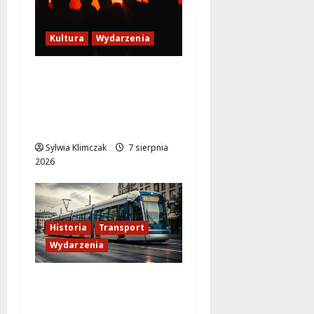
Kultura
Wydarzenia
Thriller pod gwiazdami:
Plenerowy seans
„Wielkiego marszu” w
Wilanowie!
Sylwia Klimczak
7 sierpnia
2026
Historia
Transport
Wydarzenia
Zabytkowy wrocławski
tramwaj zaskakuje