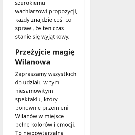
szerokiemu
u
j
wachlarzowi propozycji,
e
każdy znajdzie coś, co
d
sprawi, że ten czas
a
stanie się wyjątkowy.
r
m
o
Przeżyjcie magię
w
Wilanowa
e
b
Zapraszamy wszystkich
a
do udziału w tym
d
a
niesamowitym
n
spektaklu, który
i
ponownie przemieni
a
Wilanów w miejsce
d
l
pełne kolorów i emocji.
a
To niepowtarzalna