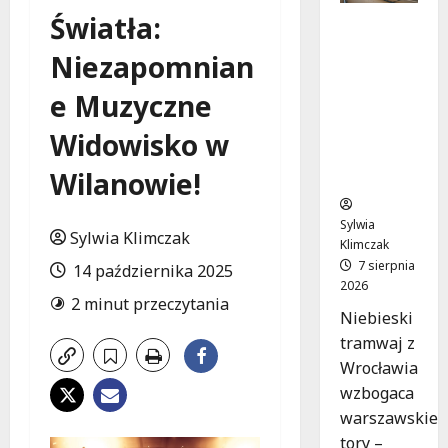
Światła:
Niebieski
tramwaj
Niezapomnian
z
Wrocławi
e Muzyczne
a ożywia
warszaw
Widowisko w
skie
Wilanowie!
ulice!
Sylwia
Sylwia Klimczak
Klimczak
7 sierpnia
14 października 2025
2026
2 minut przeczytania
Niebieski
tramwaj z
Wrocławia
wzbogaca
warszawskie
tory –