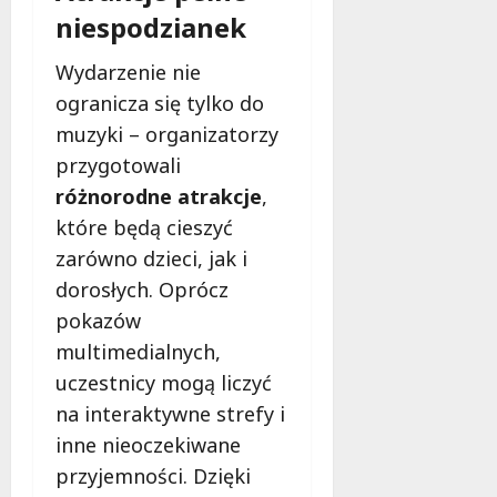
g
niespodzianek
M
o
a
w
m
Wydarzenie nie
i
m
e
ogranicza się tylko do
o
c
muzyki – organizatorzy
b
z
przygotowali
u
n
s
różnorodne atrakcje
,
o
w
ś
które będą cieszyć
U
c
zarówno dzieci, jak i
r
i
dorosłych. Oprócz
s
!
u
pokazów
s
multimedialnych,
30
i
październi
uczestnicy mogą liczyć
e
2025
o
na interaktywne strefy i
f
inne nieoczekiwane
e
przyjemności. Dzięki
r