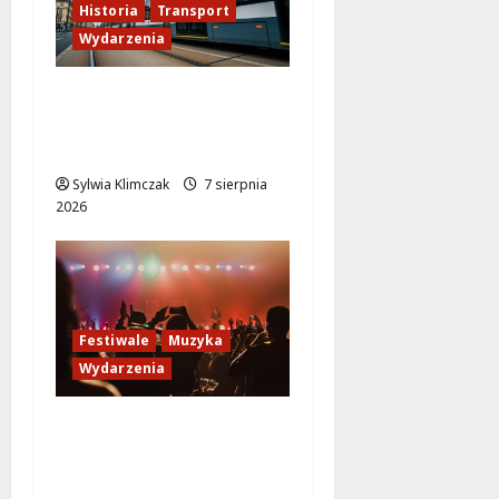
Historia
Transport
Wydarzenia
Niebieski tramwaj z
Wrocławia ożywia
warszawskie ulice!
Sylwia Klimczak
7 sierpnia
2026
Festiwale
Muzyka
Wydarzenia
Jazzowe lato w
Warszawie pełne
koncertów na żywo