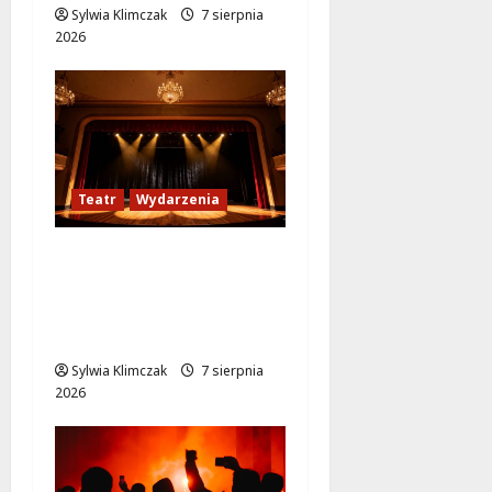
Sylwia Klimczak
7 sierpnia
2026
Teatr
Wydarzenia
Magiczne chwile z
teatrem: przygoda
gęsi i lisa na plaży w
Wawrze!
Sylwia Klimczak
7 sierpnia
2026