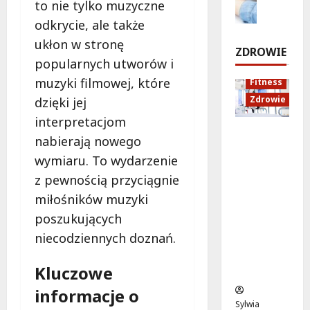
r
to nie tylko muzyczne
e
d
o
w
p
odkrycie, ale także
m
u
d
n
ukłon w stronę
o
k
r
i
7
ZDROWIE
n
a
o
sierpnia
popularnych utworów i
a
t
c
2026
d
muzyki filmowej, które
Fitness
s
j
z
7
Zdrowie
dzięki jej
t
a
e
sierpnia
a
z
interpretacjom
!
2026
Rozciąga
r
d
nabierają nowego
nie:
t
r
7
wymiaru. To wydarzenie
Sekret
u
o
sierpnia
z pewnością przyciągnie
lepszej
j
w
2026
regenera
e
o
miłośników muzyki
cji i
w
t
poszukujących
samopoc
p
n
niecodziennych doznań.
zucia
o
a
mieszkań
n
:
Kluczowe
ców
i
T
e
w
informacje o
d
o
Sylwia