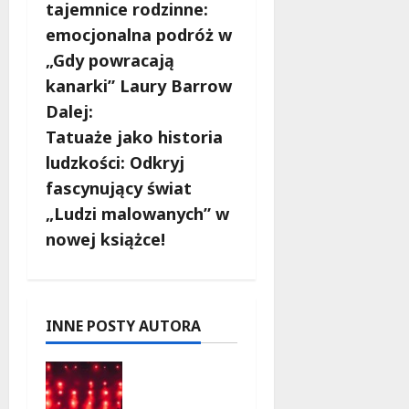
o
tajemnice rodzinne:
b
emocjonalna podróż w
„Gdy powracają
a
kanarki” Laury Barrow
c
Dalej:
Tatuaże jako historia
z
ludzkości: Odkryj
w
fascynujący świat
„Ludzi malowanych” w
p
nowej książce!
i
s
INNE POSTY AUTORA
y
Finałowy
koncert