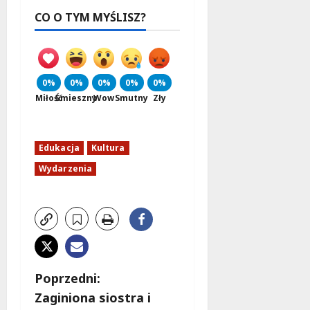
CO O TYM MYŚLISZ?
0%
0%
0%
0%
0%
Miłość
Śmieszny
Wow
Smutny
Zły
Edukacja
Kultura
Wydarzenia
Z
Poprzedni:
Zaginiona siostra i