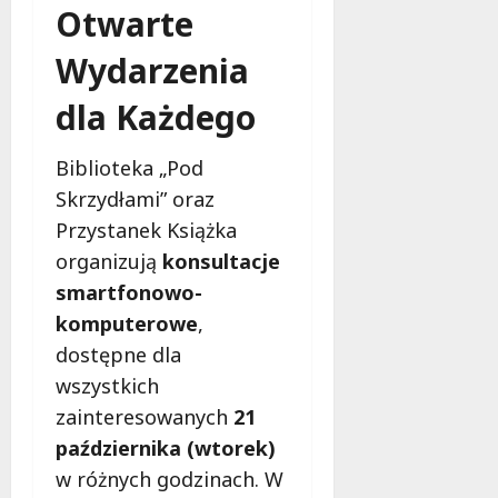
Otwarte
e
r
Wydarzenia
u
j
dla Każdego
e
d
a
Biblioteka „Pod
r
Skrzydłami” oraz
m
Przystanek Książka
o
organizują
konsultacje
w
e
smartfonowo-
b
komputerowe
,
a
dostępne dla
d
a
wszystkich
n
zainteresowanych
21
i
października (wtorek)
a
w różnych godzinach. W
d