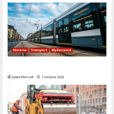
Historia
Transport
Wydarzenia
Niebieski tramwaj z Wrocławia ożywia
warszawskie ulice!
Sylwia Klimczak
7 sierpnia 2026