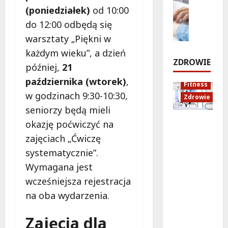
a
i
(poniedziałek)
od 10:00
k
Zdrowie
w
e
o
E
s
l
do 12:00 odbędą się
n
d
k
a
warsztaty „Piękni w
c
u
i
n
każdym wieku”, a dzień
e
k
e
a
ZDROWIE
r
później,
21
a
u
c
t
c
l
h
października (wtorek)
,
Fitness
ó
j
i
o
w godzinach 9:30-10:30,
Zdrowie
w
a
c
d
seniorzy będą mieli
n
z
e
9
a
Rozciąga
d
okazję poćwiczyć na
!
s
ż
nie:
r
i
zajęciach „Ćwiczę
y
Sekret
o
e
7
systematycznie”.
w
lepszej
w
r
sierpnia
Wymagana jest
o
regenera
o
2026
p
cji i
t
n
wcześniejsza rejestracja
samopoc
n
i
7
na oba wydarzenia.
zucia
sierpnia
a
a
2026
mieszkań
:
Zajęcia dla
ców
T
7