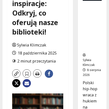
inspiracje:
Finałowy
Odkryj, co
koncert
hip-hopu
oferują nasze
z
JIMKIEM i
biblioteki!
legenda
mi na
Lotnisku
Sylwia Klimczak
Bemowo
18 października 2025
Sylwia
2 minut przeczytania
Klimczak
8 sierpnia
2026
Polski
hip-hop
wraca z
hukiem
na