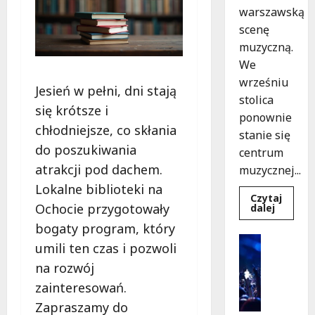
warszawską
scenę
muzyczną.
We
wrześniu
Jesień w pełni, dni stają
stolica
się krótsze i
ponownie
chłodniejsze, co skłania
stanie się
do poszukiwania
centrum
atrakcji pod dachem.
muzycznej...
Lokalne biblioteki na
Czytaj
Ochocie przygotowały
Dowied
dalej
się
bogaty program, który
więcej
o
Sport
umili ten czas i pozwoli
Finałow
Wydarzen
koncert
na rozwój
hip-
S
hopu
p
zainteresowań.
z
JIMKIE
o
Zapraszamy do
i
r