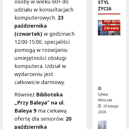
osoby w wieku 60+ do
w
STYL
W
c
w
e
ŻYCIA
r
udziału w konsultacjach
h
O
l
o
u
S
komputerowych.
23
a
c
Styl życia
n
i
października
t
ł
a
Zdrowie
R
o
(czwartek)
w godzinach
a
W
W
w
w
i
12:00-15:00, specjaliści
ł
Ruch,
W
i
s
o
dieta i
pomogą w rozwijaniu
a
a
ł
c
nawodni
umiejętności obsługi
r
o
o
h
enie:
s
komputera. Udział w
ż
s
y
Sekrety
z
y
t
wydarzeniu jest
!
zdroweg
a
w
r
o życia
całkowicie darmowy.
w
i
a
8
i
a
d
sierpnia
Również
Biblioteka
Sylwia
e
w
z
2026
Klimczak
„Przy Baleya” na ul.
p
a
i
20 lutego
e
Baleya 9
ma ciekawą
r
e
2026
ł
s
w
ofertę dla seniorów.
20
n
z
B
Edukacja
października
e
Styl życi