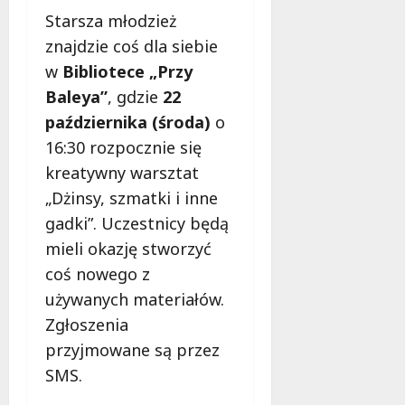
ł
Starsza młodzież
e
u
:
znajdzie coś dla siebie
g
M
o
w
Bibliotece „Przy
a
w
Baleya”
, gdzie
22
m
i
m
października (środa)
o
e
o
c
16:30 rozpocznie się
b
z
kreatywny warsztat
u
n
„Dżinsy, szmatki i inne
s
o
w
gadki”. Uczestnicy będą
ś
U
c
mieli okazję stworzyć
r
i
coś nowego z
s
!
używanych materiałów.
u
s
Zgłoszenia
30
i
październi
przyjmowane są przez
e
2025
SMS.
o
f