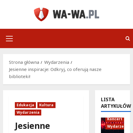
Przejdź
do
treści
Menu
główne
Strona główna
Wydarzenia
Jesienne inspiracje: Odkryj, co oferują nasze
biblioteki!
LISTA
Edukacja
Kultura
ARTYKUŁÓW
Wydarzenia
Koncert
Jesienne
Wydarzenia