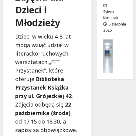
w
sierpnia
Dzieci i
o
2026
Sylwia
j
Klimczak
Młodzieży
a
5 sierpnia
2026
d
Dzieci w wieku 4-8 lat
r
Profilak
o
mogą wziąć udział w
Zdrowie
g
literacko-ruchowych
Z
a
warsztatach „FIT
a
d
d
Przystanek”, które
o
b
z
oferuje
Biblioteka
a
d
Przystanek Książka
j
r
przy ul. Grójeckiej 42
.
o
o
z
Zajęcia odbędą się
22
w
d
i
października (środa)
r
a
od 17:15 do 18:30, a
o
i
w
zapisy są obowiązkowe.
d
i