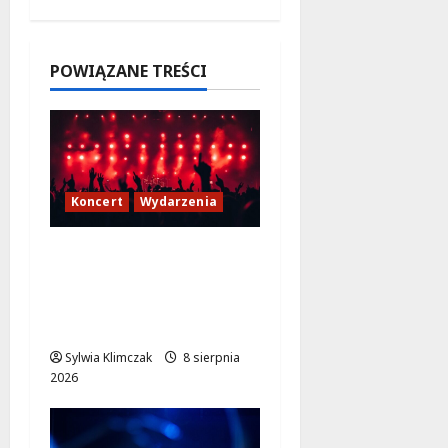
Bielanach
od 9
sierpnia
POWIĄZANE TREŚCI
7 sierpnia
2026
Koncert
Wydarzenia
Finałowy koncert hip-
hopu z JIMKIEM i
legendami na Lotnisku
Bemowo
Sylwia Klimczak
8 sierpnia
2026