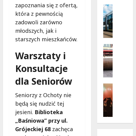
legend
zapoznania się z ofertą,
na
t
Historia
Lotnisk
która z pewnością
o
Transpor
Bemow
Wydarzen
w
zadowoli zarówno
N
e
młodszych, jak i
i
l
e
starszych mieszkańców.
a
b
t
Drogi
i
Warsztaty i
Komunika
o
e
N
p
s
Konsultacje
o
e
k
w
ł
dla Seniorów
i
e
n
t
z
Festiwal
e
r
a
Muzyka
r
Seniorzy z Ochoty nie
Wydarzen
a
s
a
będą się nudzić tej
J
m
a
d
a
jesieni.
Biblioteka
w
d
o
z
a
y
„Baśniowa” przy ul.
ś
z
j
r
c
Grójeckiej 68
zachęca
o
z
u
i