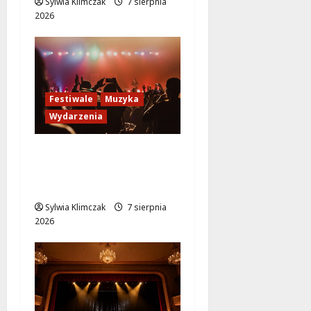
Sylwia Klimczak
7 sierpnia
2026
Festiwale
Muzyka
Wydarzenia
Jazzowe lato w
Warszawie pełne
koncertów na żywo
Sylwia Klimczak
7 sierpnia
2026