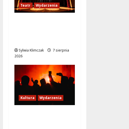
Teatr
Wydarzenia
Magiczne chwile z
teatrem: przygoda
gęsi i lisa na plaży w
Wawrze!
Sylwia Klimczak
7 sierpnia
2026
Kultura
Wydarzenia
Thriller pod gwiazdami:
Plenerowy seans
„Wielkiego marszu” w