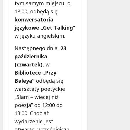
l
tym samym miejscu, o
a
18:00, odbędą się
k
konwersatoria
o
językowe „Get Talking”
b
i
w języku angielskim.
e
t
Następnego dnia,
23
5
października
0
(czwartek)
, w
+
Bibliotece „Przy
4
Baleya”
odbędą się
sierpnia
warsztaty poetyckie
2026
„Slam – więcej niż
poezja” od 12:00 do
13:00. Chociaż
wydarzenie jest
otwarte, wcześniejsze