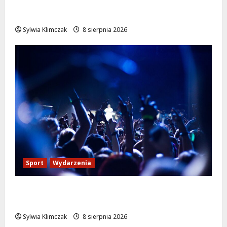
Finałowy koncert hip-hopu z JIMKIEM i
legendami na Lotnisku Bemowo
Sylwia Klimczak
8 sierpnia 2026
Sport
Wydarzenia
Sportowe lato pełne radości w OSiR
Włochy!
Sylwia Klimczak
8 sierpnia 2026