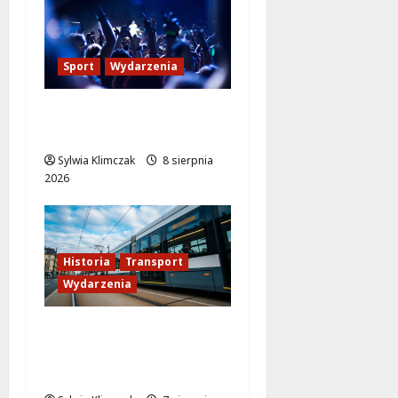
Sport
Wydarzenia
Sportowe lato pełne
radości w OSiR Włochy!
Sylwia Klimczak
8 sierpnia
2026
Historia
Transport
Wydarzenia
Niebieski tramwaj z
Wrocławia ożywia
warszawskie ulice!