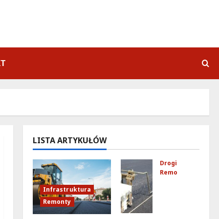
KT
LISTA ARTYKUŁÓW
Drogi
Remonty
Ulic
Infrastruktura
a
Remonty
Kub