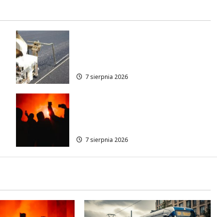
Ulica Kubańska w nowej
odsłonie: remont startuje w
poniedziałek!
7 sierpnia 2026
Thriller pod gwiazdami:
w
Plenerowy seans „Wielkiego
marszu” w Wilanowie!
7 sierpnia 2026