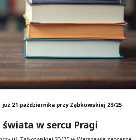
ji już 21 października przy Ząbkowskiej 23/25
 świata w sercu Pragi
przy ul. Ząbkowskiej 23/25 w Warszawie zaprasza