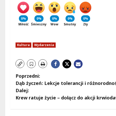
0%
0%
0%
0%
0%
Miłość
Śmieszny
Wow
Smutny
Zły
Kultura
Wydarzenia
Z
Poprzedni:
Dąb życzeń: Lekcje tolerancji i różnorodnośc
o
Dalej:
b
Krew ratuje życie – dołącz do akcji krwi
a