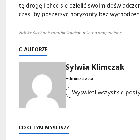
tę drogę i chce się dzielić swoim doświadcz
czas, by poszerzyć horyzonty bez wychodzenia
źródło: facebook.com/bibliotekapubliczna.pragapolnoc
O AUTORZE
Sylwia Klimczak
Administrator
Wyświetl wszystkie post
CO O TYM MYŚLISZ?