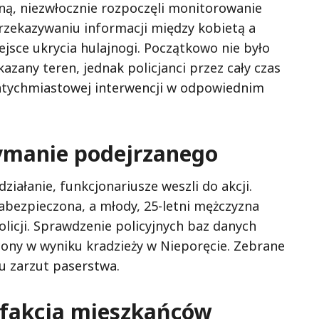
ną, niezwłocznie rozpoczęli monitorowanie
rzekazywaniu informacji między kobietą a
jsce ukrycia hulajnogi. Początkowo nie było
zany teren, jednak policjanci przez cały czas
natychmiastowej interwencji w odpowiednim
zymanie podejrzanego
ziałanie, funkcjonariusze weszli do akcji.
zabezpieczona, a młody, 25-letni mężczyzna
licji. Sprawdzenie policyjnych baz danych
acony w wyniku kradzieży w Nieporęcie. Zebrane
 zarzut paserstwa.
ysfakcja mieszkańców