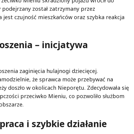
przeciwko Mieniu skradziony pojazd wrócił do
dy podejrzany został zatrzymany przez
na jest czujność mieszkańców oraz szybka reakcja
oszenia – inicjatywa
zenia zaginięcia hulajnogi dziecięcej.
samodzielnie, że sprawca może przebywać na
eży doszło w okolicach Nieporętu. Zdecydowała się
pczości przeciwko Mieniu, co pozwoliło służbom
obszarze.
praca i szybkie działanie