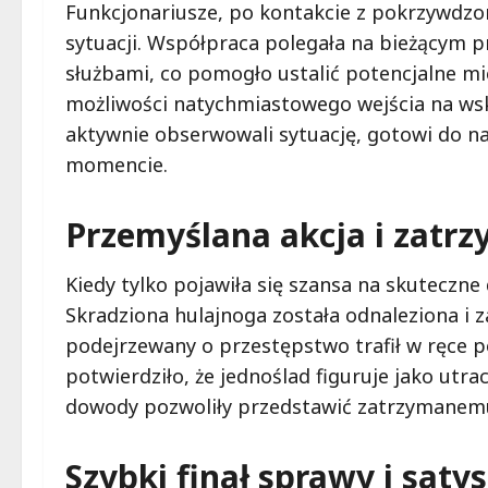
Funkcjonariusze, po kontakcie z pokrzywdzo
sytuacji. Współpraca polegała na bieżącym p
służbami, co pomogło ustalić potencjalne mie
możliwości natychmiastowego wejścia na wska
aktywnie obserwowali sytuację, gotowi do 
momencie.
Przemyślana akcja i zatr
Kiedy tylko pojawiła się szansa na skuteczne d
Skradziona hulajnoga została odnaleziona i 
podejrzewany o przestępstwo trafił w ręce po
potwierdziło, że jednoślad figuruje jako utr
dowody pozwoliły przedstawić zatrzymanemu
Szybki finał sprawy i sat