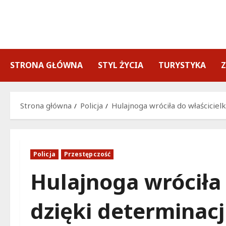
Przejdź
do
treści
STRONA GŁÓWNA
STYL ŻYCIA
TURYSTYKA
Strona główna
Policja
Hulajnoga wróciła do właścicielki
Policja
Przestępczość
Hulajnoga wróciła 
dzięki determinacji