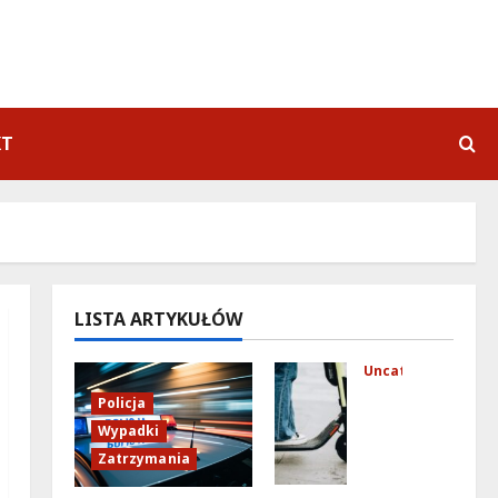
KT
LISTA ARTYKUŁÓW
Uncategorized
Mło
Policja
dzi
Wypadki
fun
Zatrzymania
kcj