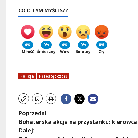
CO O TYM MYŚLISZ?
0%
0%
0%
0%
0%
Miłość
Śmieszny
Wow
Smutny
Zły
Policja
Przestępczość
Z
Poprzedni:
Bohaterska akcja na przystanku: kierowca a
o
Dalej: