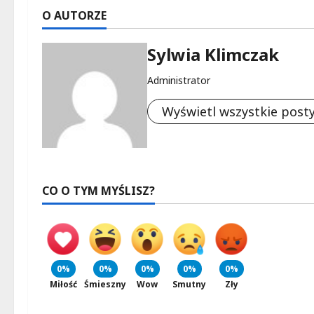
O AUTORZE
Sylwia Klimczak
Administrator
Wyświetl wszystkie post
CO O TYM MYŚLISZ?
0%
0%
0%
0%
0%
Miłość
Śmieszny
Wow
Smutny
Zły