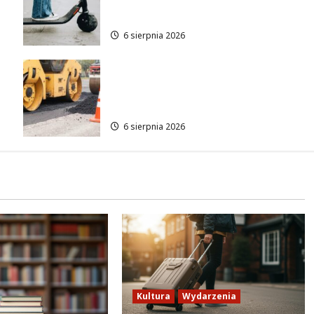
się w ratunek
6 sierpnia 2026
Nowe ścieżki dla pieszych i
rowerzystów na Moście
Siekierkowskim!
6 sierpnia 2026
Kultura
Wydarzenia