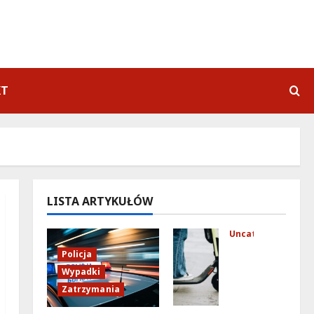
KT
LISTA ARTYKUŁÓW
Uncategorized
Mło
Policja
dzi
Wypadki
fun
Zatrzymania
kcj