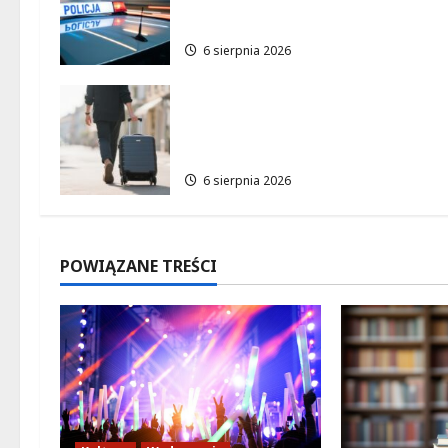
p
dramatycznej sytuacji
i
6 sierpnia 2026
s
Warszawskie lato w
y
atrakcyjnych cenach: OSiR
Polna zaprasza!
6 sierpnia 2026
POWIĄZANE TREŚCI