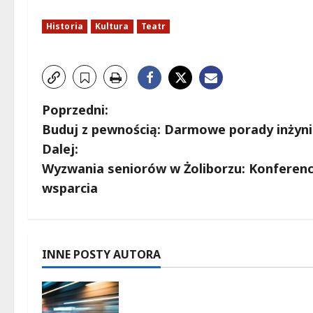
Historia
Kultura
Teatr
Z
Poprzedni:
Buduj z pewnością: Darmowe porady inżyni
o
Dalej:
b
Wyzwania seniorów w Żoliborzu: Konferencj
wsparcia
a
c
z
INNE POSTY AUTORA
w
Zasypany pod cmentarnym
murem: interwencja służb w