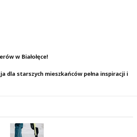
erów w Białołęce!
a dla starszych mieszkańców pełna inspiracji i
Młodzi funkcjonariusze w
akcji: jak szkolenie zamieniło