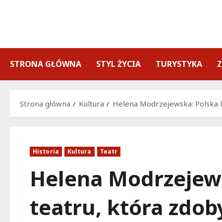
Przejdź
do
treści
STRONA GŁÓWNA
STYL ŻYCIA
TURYSTYKA
Strona główna
Kultura
Helena Modrzejewska: Polska l
Historia
Kultura
Teatr
Helena Modrzejew
teatru, która zdo