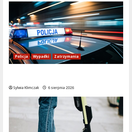
Policja
Wypadki
Zatrzymania
Zasypany pod cmentarnym murem:
interwencja służb w dramatycznej sytuacji
Sylwia Klimczak
6 sierpnia 2026