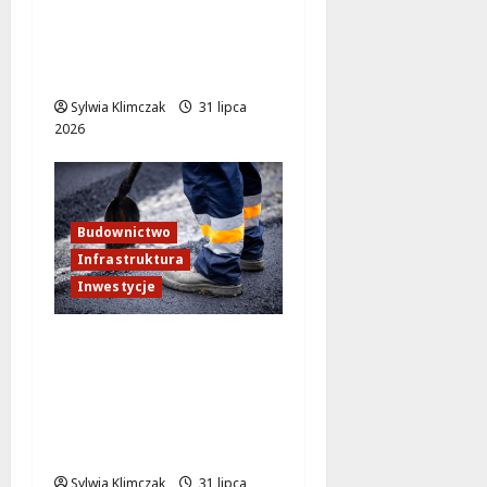
oblicze: nowe chodniki
i ścieżki rowerowe w
drodze!
Sylwia Klimczak
31 lipca
2026
Budownictwo
Infrastruktura
Inwestycje
Nowy wiadukt na
Puławskiej:
Bezpieczniej i
sprawniej w
Warszawie!
Sylwia Klimczak
31 lipca