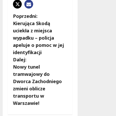
Z
Poprzedni:
Kierująca Skodą
o
uciekła z miejsca
b
wypadku – policja
apeluje o pomoc w jej
a
identyfikacji
c
Dalej:
Nowy tunel
z
tramwajowy do
w
Dworca Zachodniego
zmieni oblicze
p
transportu w
i
Warszawie!
s