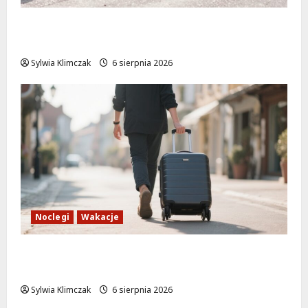
Nowe ścieżki dla pieszych i rowerzystów
na Moście Siekierkowskim!
Sylwia Klimczak
6 sierpnia 2026
Noclegi
Wakacje
Warszawskie lato w atrakcyjnych cenach:
OSiR Polna zaprasza!
Sylwia Klimczak
6 sierpnia 2026