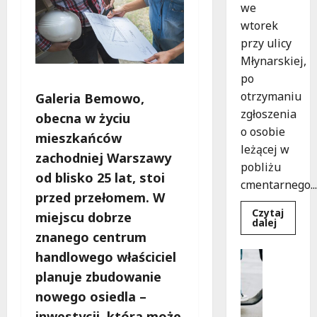
we
wtorek
przy ulicy
Młynarskiej,
po
otrzymaniu
Galeria Bemowo,
zgłoszenia
obecna w życiu
o osobie
mieszkańców
leżącej w
zachodniej Warszawy
pobliżu
od blisko 25 lat, stoi
cmentarnego...
przed przełomem. W
Czytaj
miejscu dobrze
Dowied
dalej
się
znanego centrum
więcej
o
Uncatego
handlowego właściciel
Zasypa
M
pod
planuje zbudowanie
cmenta
ł
murem:
nowego osiedla –
o
interwe
służb
inwestycji, która może
d