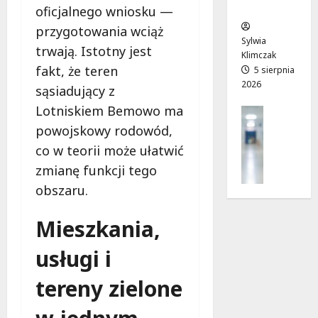
ców
r
T
!
oficjalnego wniosku —
a
w
6
przygotowania wciąż
d
o
sierpnia
Sylwia
6
trwają. Istotny jest
n
j
2026
Klimczak
sierpnia
i
fakt, że teren
a
5 sierpnia
2026
2026
a
d
sąsiadujący z
j
r
Lotniskiem Bemowo ma
Profilak
u
o
Zdrowie
powojskowy rodowód,
ż
g
Z
o
a
co w teorii może ułatwić
a
t
d
zmianę funkcji tego
d
w
o
obszaru.
b
a
z
a
r
d
j
Mieszkania,
t
r
o
a
o
usługi i
z
!
w
d
i
tereny zielone
r
a
6
o
i
sierpnia
w