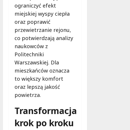
d
ograniczyć efekt
l
miejskiej wyspy ciepła
a
k
oraz poprawić
o
przewietrzanie rejonu,
b
co potwierdzają analizy
i
e
naukowców z
t
Politechniki
5
Warszawskiej. Dla
0
mieszkańców oznacza
+
to większy komfort
4
oraz lepszą jakość
sierpnia
powietrza.
2026
Transformacja
krok po kroku