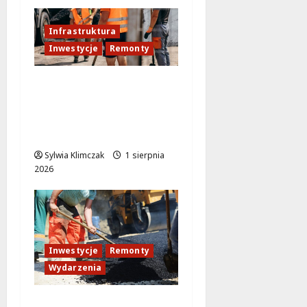
Infrastruktura
Inwestycje
Remonty
Remonty dróg w
Ursusie: nowa
inwestycja na
horyzoncie
Sylwia Klimczak
1 sierpnia
2026
Inwestycje
Remonty
Wydarzenia
Mokotów zmienia