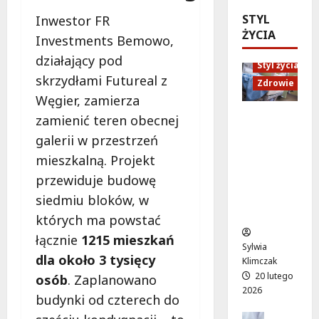
a
e
l
c
STYL
t
s
Inwestor FR
a
j
ŻYCIA
n
z
t
Investments Bemowo,
i
a
y
o
:
działający pod
p
c
Styl życia
w
j
skrzydłami Futureal z
o
h
a
Zdrowie
a
m
i
t
Węgier, zamierza
k
o
r
r
s
zamienić teren obecnej
Ruch,
c
o
a
z
dieta i
galerii w przestrzeń
p
w
k
k
nawodni
mieszkalną. Projekt
s
e
c
o
enie:
y
r
y
przewiduje budowę
l
Sekrety
c
z
j
e
zdroweg
siedmiu bloków, w
h
y
n
n
o życia
których ma powstać
o
s
y
i
l
t
łącznie
1215 mieszkań
c
e
Sylwia
o
ó
h
dla około 3 tysięcy
z
Klimczak
g
w
c
a
20 lutego
osób
. Zaplanowano
i
n
e
m
2026
budynki od czterech do
c
a
n
i
z
M
a
Edukacja