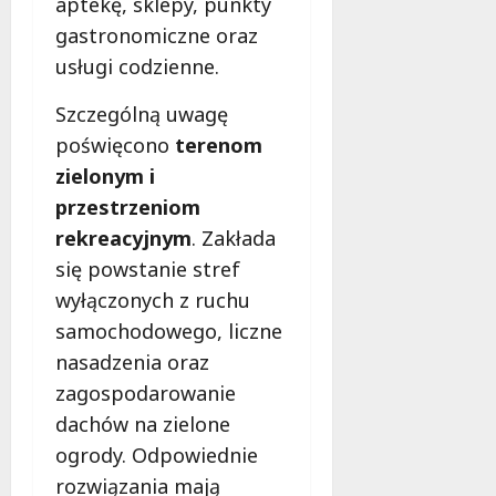
aptekę, sklepy, punkty
f
gastronomiczne oraz
e
r
usługi codzienne.
u
j
Szczególną uwagę
e
poświęcono
terenom
d
zielonym i
a
przestrzeniom
r
m
rekreacyjnym
. Zakłada
o
się powstanie stref
w
wyłączonych z ruchu
e
b
samochodowego, liczne
a
nasadzenia oraz
d
zagospodarowanie
a
dachów na zielone
n
i
ogrody. Odpowiednie
a
rozwiązania mają