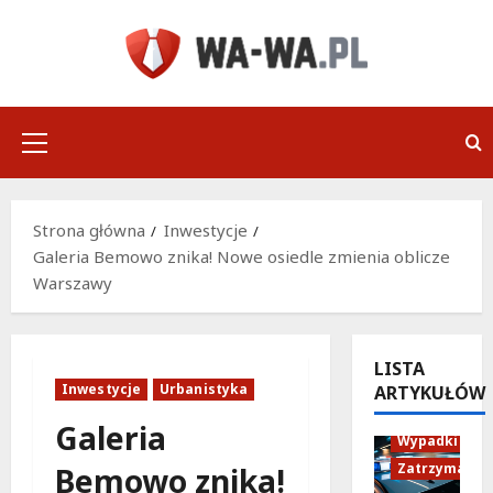
Przejdź
do
treści
Menu
główne
Strona główna
Inwestycje
Galeria Bemowo znika! Nowe osiedle zmienia oblicze
Warszawy
LISTA
Inwestycje
Urbanistyka
ARTYKUŁÓW
Policja
Galeria
Wypadki
Zatrzymania
Bemowo znika!