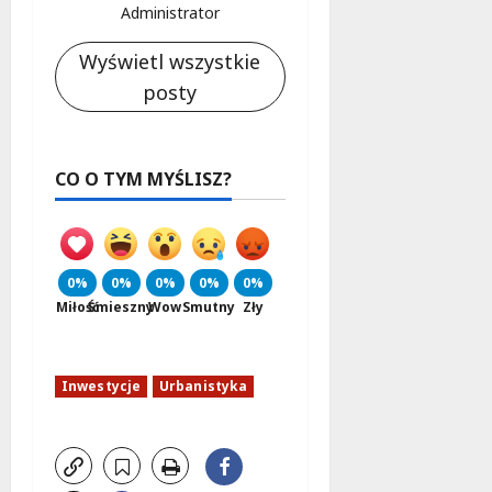
Administrator
Wyświetl wszystkie
posty
CO O TYM MYŚLISZ?
0%
0%
0%
0%
0%
Miłość
Śmieszny
Wow
Smutny
Zły
Inwestycje
Urbanistyka