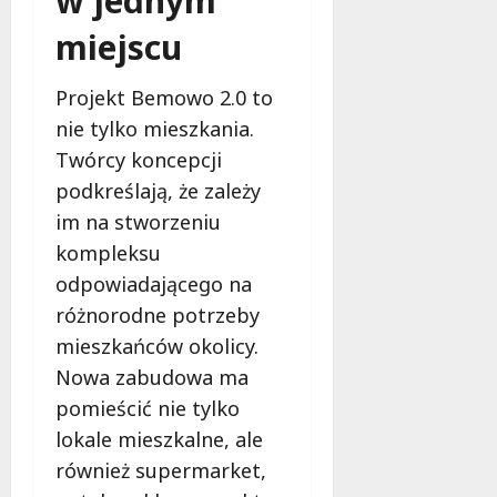
w jednym
d
2026
i
ł
miejscu
e
u
:
g
M
Projekt Bemowo 2.0 to
o
a
w
nie tylko mieszkania.
m
i
Twórcy koncepcji
m
e
podkreślają, że zależy
o
c
b
im na stworzeniu
z
u
n
kompleksu
s
o
odpowiadającego na
w
ś
U
różnorodne potrzeby
c
r
mieszkańców okolicy.
i
s
!
Nowa zabudowa ma
u
pomieścić nie tylko
s
30
i
lokale mieszkalne, ale
październi
e
2025
również supermarket,
o