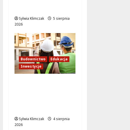
Nowa przestrzeń dla
mieszkańców
Sylwia Klimczak
5 sierpnia
2026
Budownictwo
Edukacja
Inwestycje
Inwestycja na
Białołęce: Mieszkania i
przedszkole, które
zmienią życie lokalnej
społeczności!
Sylwia Klimczak
4 sierpnia
2026