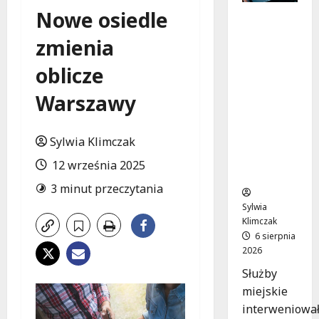
Nowe osiedle
Zasypany
pod
zmienia
cmentar
nym
oblicze
murem:
interwen
Warszawy
cja służb
w
Sylwia Klimczak
dramaty
cznej
12 września 2025
sytuacji
3 minut przeczytania
Sylwia
Klimczak
6 sierpnia
2026
Służby
miejskie
interweniowa