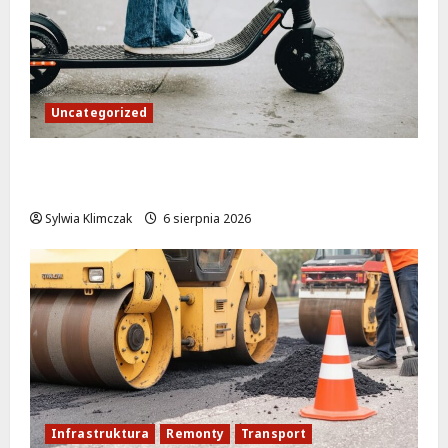
Uncategorized
Młodzi funkcjonariusze w akcji: jak
szkolenie zamieniło się w ratunek
Sylwia Klimczak
6 sierpnia 2026
Infrastruktura
Remonty
Transport