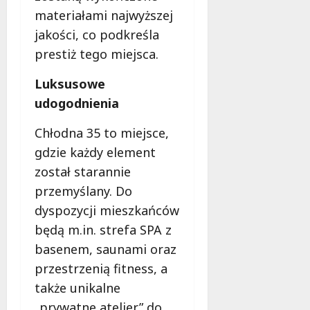
w
d
materiałami najwyższej
i
ł
e
jakości, co podkreśla
u
:
g
prestiż tego miejsca.
M
o
a
w
Luksusowe
m
i
udogodnienia
m
e
o
c
Chłodna 35 to miejsce,
b
z
gdzie każdy element
u
n
s
został starannie
o
w
ś
przemyślany. Do
U
c
dyspozycji mieszkańców
r
i
będą m.in. strefa SPA z
s
!
u
basenem, saunami oraz
s
30
przestrzenią fitness, a
i
październi
także unikalne
e
2025
o
„prywatne atelier” do