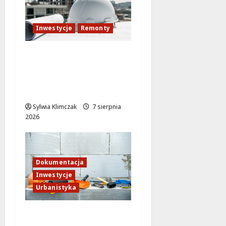
Inwestycje
Remonty
Mokotów w nowej
odsłonie: pływalnia
zyskuje nowoczesny
blask!
Sylwia Klimczak
7 sierpnia
2026
Dokumentacja
Inwestycje
Urbanistyka
Rewitalizacja