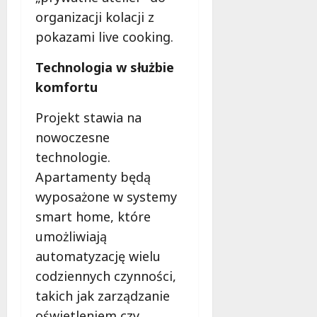
f
organizacji kolacji z
e
pokazami live cooking.
r
u
Technologia w służbie
j
komfortu
e
d
Projekt stawia na
a
r
nowoczesne
m
technologie.
o
Apartamenty będą
w
wyposażone w systemy
e
b
smart home, które
a
umożliwiają
d
automatyzację wielu
a
codziennych czynności,
n
i
takich jak zarządzanie
a
oświetleniem czy