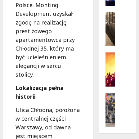
n
życie
Polsce. Monting
o
w
krytycz
Development uzyskał
p
Seniorzy
sytuacji
o
Wycieczk
zgodę na realizację
B
d
prestiżowego
i
g
apartamentowca przy
a
w
ł
Chłodnej 35, który ma
i
o
a
Koncert
być ucieleśnieniem
ł
Wydarzen
z
elegancji w sercu
M
ę
d
stolicy.
u
k
a
z
a
m
Lokalizacja pełna
y
z
i
c
a
Drogi
:
historii
z
Remonty
p
„
Wydarzen
n
r
Ulica Chłodna, położona
W
U
y
a
i
w centralnej części
r
S
s
e
Warszawy, od dawna
s
t
z
l
y
jest miejscem
a
a
k