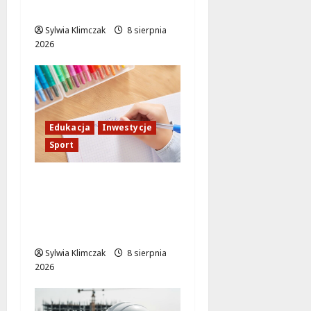
komunikacji!
Sylwia Klimczak
8 sierpnia
2026
Edukacja
Inwestycje
Sport
Nowa Era Edukacji na
Żoliborzu:
Modernizacja Szkoły z
Boiskami Sportowymi
Sylwia Klimczak
8 sierpnia
2026