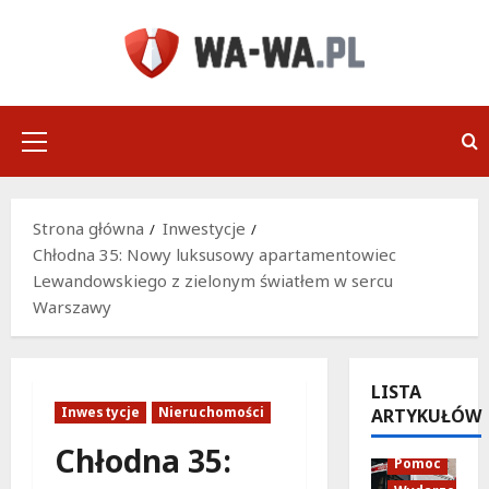
Przejdź
do
treści
Menu
główne
Strona główna
Inwestycje
Chłodna 35: Nowy luksusowy apartamentowiec
Lewandowskiego z zielonym światłem w sercu
Warszawy
LISTA
Inwestycje
Nieruchomości
ARTYKUŁÓW
Policja
Chłodna 35:
Pomoc