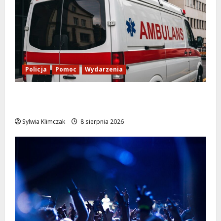
Policja
Pomoc
Wydarzenia
Szkolenie w akcji: Jak policjanci uratowali
życie w krytycznej sytuacji
Sylwia Klimczak
8 sierpnia 2026