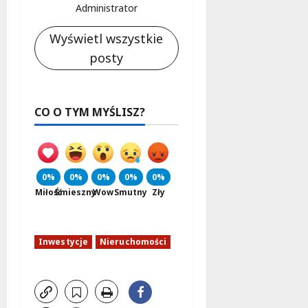
Administrator
Wyświetl wszystkie
posty
CO O TYM MYŚLISZ?
0%
0%
0%
0%
0%
Miłość
Śmieszny
Wow
Smutny
Zły
Inwestycje
Nieruchomości