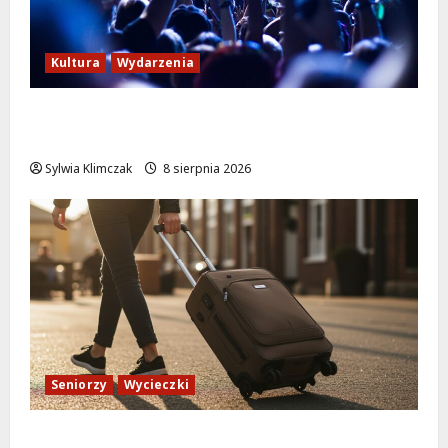
Kultura
Wydarzenia
Kino pod gwiazdami: „Wielki Marty” na
leżakach w Wilanowie
Sylwia Klimczak
8 sierpnia 2026
Seniorzy
Wycieczki
Białołęka zaprasza seniorów na darmowe