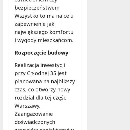
d
bezpieczeństwem.
l
a
Wszystko to ma na celu
k
zapewnienie jak
o
największego komfortu
b
i wygody mieszkańcom.
i
e
Rozpoczęcie budowy
t
5
Realizacja inwestycji
0
+
przy Chłodnej 35 jest
planowana na najbliższy
4
czas, co otworzy nowy
sierpnia
rozdział dla tej części
2026
Warszawy.
Zaangażowanie
doświadczonych