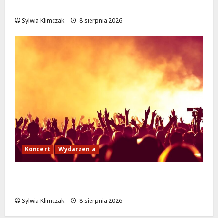
podróże do Zamościa i Krakowa!
Sylwia Klimczak
8 sierpnia 2026
Koncert
Wydarzenia
Muzyczny Stand Up: Wieczór pełen śmiechu
i dźwięków w Białołęce
Sylwia Klimczak
8 sierpnia 2026