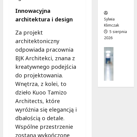
ców
T
c
a
Innowacyjna
w
e
!
o
architektura i design
Sylwia
j
Klimczak
8
8
a
Za projekt
5 sierpnia
sierpnia
sierpnia
2026
d
2026
2026
architektoniczny
r
odpowiada pracownia
Profilak
o
Zdrowie
BJK Architekci, znana z
g
Z
a
kreatywnego podejścia
a
d
do projektowania.
d
o
Wnętrza, z kolei, to
b
z
a
dzieło Kuoo Tamizo
d
j
r
Architects, które
o
o
wyróżnia się elegancją i
z
w
d
dbałością o detale.
i
r
a
Wspólne przestrzenie
o
i
zostaną wykończone