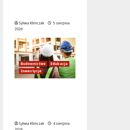
Traktorzystów 1:
Nowa przestrzeń dla
mieszkańców
Sylwia Klimczak
5 sierpnia
2026
Budownictwo
Edukacja
Inwestycje
Inwestycja na
Białołęce: Mieszkania i
przedszkole, które
zmienią życie lokalnej
społeczności!
Sylwia Klimczak
4 sierpnia
2026