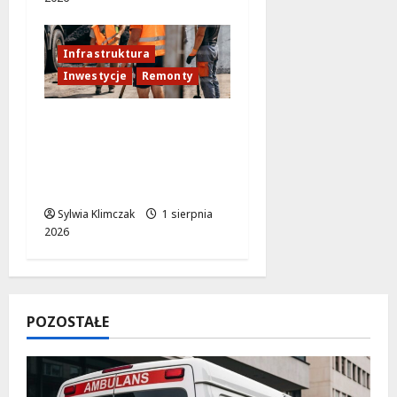
Infrastruktura
Inwestycje
Remonty
Remonty dróg w
Ursusie: nowa
inwestycja na
horyzoncie
Sylwia Klimczak
1 sierpnia
2026
POZOSTAŁE