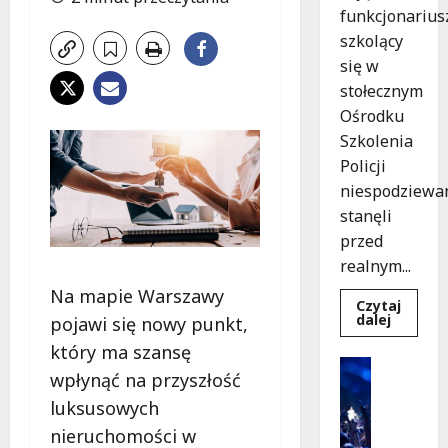
funkcjonarius
szkolący
się w
stołecznym
Ośrodku
Szkolenia
Policji
niespodziewa
stanęli
przed
realnym...
Na mapie Warszawy
Czytaj
Dowied
dalej
pojawi się nowy punkt,
się
więcej
który ma szansę
o
Kultura
Szkolen
wpłynąć na przyszłość
Wydarzen
w
akcji:
K
luksusowych
Jak
i
policjan
nieruchomości w
uratowa