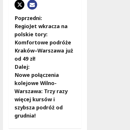
Z
Poprzedni:
RegioJet wkracza na
o
polskie tory:
b
Komfortowe podróże
Kraków–Warszawa już
a
od 49 zł!
c
Dalej:
Nowe połączenia
z
kolejowe Wilno-
w
Warszawa: Trzy razy
więcej kursów i
p
szybsza podróż od
i
grudnia!
s