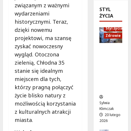
n
n
s
i
związanym z ważnymi
ó
STYL
d
e
M
wydarzeniami
w
ŻYCIA
U
n
a
o
historycznymi. Teraz,
p
i
r
d
Styl życia
:
dzięki nowemu
o
t
ż
W
r
Zdrowie
y
projektowi, ma szansę
y
i
ó
”
zyskać nowoczesny
w
e
w
n
Ruch,
a
wygląd. Otoczona
c
n
a
dieta i
!
z
a
zielenią, Chłodna 35
l
nawodni
A
ó
d
e
enie:
stanie się idealnym
l
r
a
ż
Sekrety
miejscem dla tych,
e
p
r
a
zdroweg
j
którzy pragną połączyć
e
m
k
o życia
a
ł
o
a
życie blisko natury z
K
e
w
c
możliwością korzystania
Sylwia
E
n
e
h
Klimczak
N
z kulturalnych atrakcji
ś
p
w
20 lutego
z
m
miasta.
o
W
2026
n
i
d
i
ó