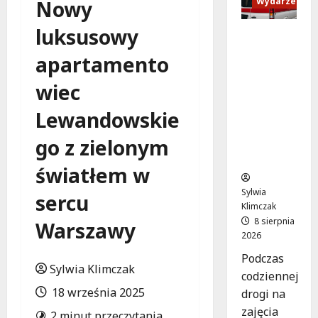
Wydarzenia
Nowy
luksusowy
Szkolenie
w akcji:
apartamento
Jak
policjanci
wiec
uratowal
i życie w
Lewandowskie
krytyczn
go z zielonym
ej
sytuacji
światłem w
Sylwia
sercu
Klimczak
8 sierpnia
Warszawy
2026
Podczas
Sylwia Klimczak
codziennej
18 września 2025
drogi na
zajęcia
2 minut przeczytania