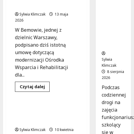
Jak
Wspierająca Inwestycje
policjanci
Sylwia Klimczak
13 maja
uratowal
2026
i życie w
W Bemowie, jednej z
krytyczn
dzielnic Warszawy,
ej
podpisano dziś istotną
sytuacji
umowę dotyczącą
modernizacji Ośrodka
Sylwia
Klimczak
Wsparcia i Rehabilitacji
8 sierpnia
dla...
2026
Bezpieczeństwo
Niepełnosprawność
Dowiedz
Czytaj dalej
Podczas
się
Prawo
codziennej
więcej
o
drogi na
Modernizacja
Ośrodka
Fałszywe karty
zajęcia
Wsparcia
parkingowe: Prawne
dla
funkcjonarius
Osób
konsekwencje oszustwa!
Niepełnosprawnych
szkolący
w
Sylwia Klimczak
10 kwietnia
się w
Bemowie: