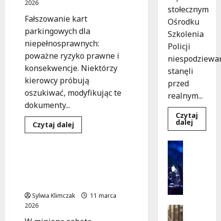
2026
Nowa
stołecznym
Umowa
Fałszowanie kart
Wspierająca
Ośrodku
Inwestycje
parkingowych dla
Szkolenia
niepełnosprawnych:
Policji
poważne ryzyko prawne i
niespodziewa
konsekwencje. Niektórzy
stanęli
kierowcy próbują
przed
oszukiwać, modyfikując te
realnym...
dokumenty...
Literatura
Czytaj
Dowied
dalej
Niepełnosprawność
Dowiedz
Czytaj dalej
się
się
więcej
Pisarstwo
więcej
o
Kultura
o
Szkolen
Fałszywe
Wydarzen
w
karty
Sylwia Błach: Odkrywając
akcji:
K
parkingowe:
Jak
siłę w codzienności osób z
Prawne
i
policjan
konsekwencje
niepełnosprawnościami
uratowa
n
oszustwa!
życie
Sylwia Klimczak
11 marca
o
w
krytycz
2026
p
Seniorzy
sytuacji
o
Wycieczk